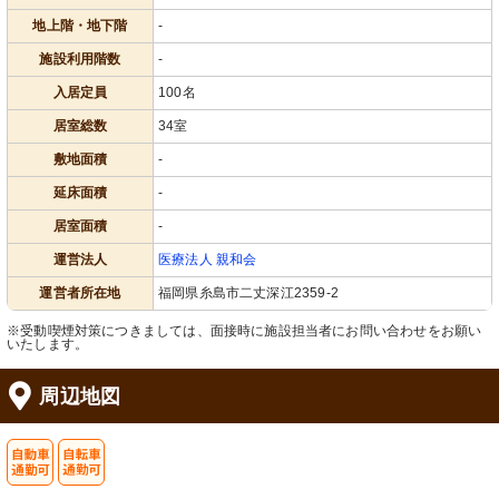
地上階・地下階
-
施設利用階数
-
入居定員
100名
居室総数
34室
敷地面積
-
延床面積
-
居室面積
-
運営法人
医療法人 親和会
運営者所在地
福岡県糸島市二丈深江2359-2
※受動喫煙対策につきましては、面接時に施設担当者にお問い合わせをお願い
いたします。
周辺地図