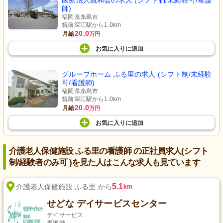
医療法人親和会の求人 (シフト制/未経験可/看護
師)
福岡県糸島市
筑前深江駅から1.0km
20.0
月給
万円
お気に入り
に
追加
グループホーム ふる里の求人 (シフト制/未経験
可/看護師)
福岡県糸島市
筑前深江駅から1.0km
20.0
月給
万円
お気に入り
に
追加
介護老人保健施設 ふる里の看護師 の正社員求人(シフト
制/経験者のみ可 )を見た人はこんな求人も見ています
5.1
介護老人保健施設 ふる里 から
km
せどな デイサービスセンター
デイサービス