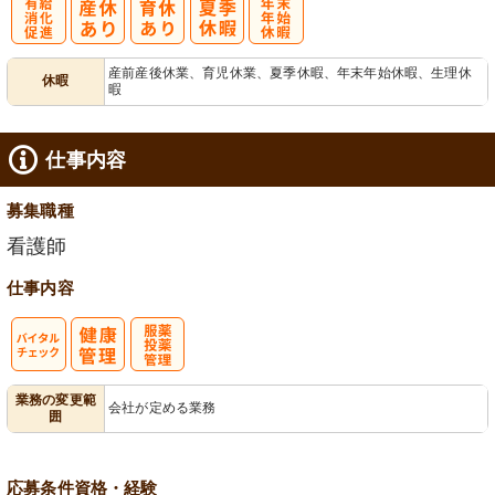
有
年
産前産後休業、育児休業、夏季休暇、年末年始休暇、生理休
休暇
暇
給消化促進
末年始休暇
仕事内容
募集職種
看護師
仕事内容
バイタルチェ
服薬・投薬管
業務の変更範
会社が定める業務
囲
ック
理
応募条件
資格・経験