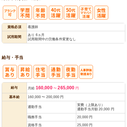
子育てママパ
資格必須
看護師
パ活躍
あり 6ヵ月
試用期間
試用期間中の労働条件変更なし
給与・手当
人事評価制度
160,000
265,000
給与
月給
〜
円
あり
基本給
160,000
〜
200,000
円
実費（上限あり）
通勤手当
通勤手当月額 20,000 円
職務手当
20,000 円
資格手当
25,000 円