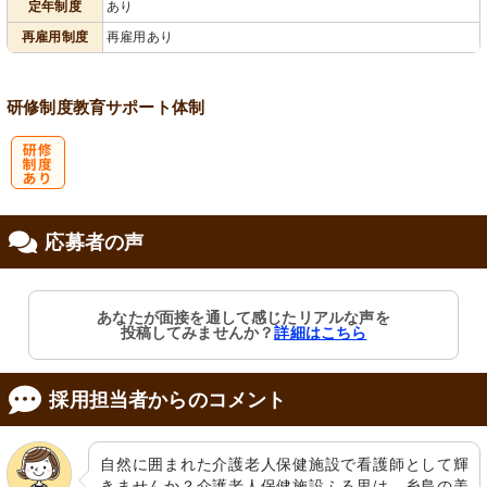
定年制度
あり
再雇用制度
再雇用あり
研修制度
教育
サポート体制
研
応募者の声
修制度あり
あなたが面接を通して感じたリアルな声を
投稿してみませんか？
詳細はこちら
採用担当者からのコメント
自然に囲まれた介護老人保健施設で看護師として輝
きませんか？介護老人保健施設ふる里は、糸島の美