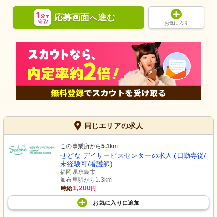
応募画面
進む
へ
お気に入り
同じエリアの求人
この事業所から
5.1
km
せどな デイサービスセンターの求人 (日勤専従/
未経験可/看護師)
福岡県糸島市
加布里駅から1.3km
1,200
時給
円
お気に入り
に
追加