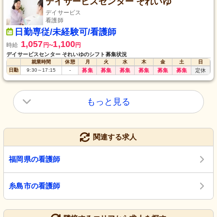
デイサービスセンター それいゆ
デイサービス
看護師
日勤専従/未経験可/看護師
1,057
1,100
時給
円
円
〜
デイサービスセンター それいゆのシフト募集状況
就業時間
休憩
月
火
水
木
金
土
日
日勤
9:30
～
17:15
-
募集
募集
募集
募集
募集
募集
定休
もっと見る
関連する求人
福岡県の看護師
糸島市の看護師