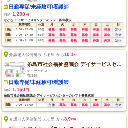
看護師
日勤専従/未経験可/看護師
1,200
時給
円
せどな デイサービスセンターのシフト募集状況
就業時間
休憩
月
火
水
木
金
土
日
日勤
8:30
～
17:00
60
分
募集
募集
募集
募集
募集
募集
定休
日勤
9:00
～
17:30
60
分
募集
募集
募集
募集
募集
募集
定休
日勤
9:30
～
18:00
60
分
募集
募集
募集
募集
募集
募集
定休
10.1
介護老人保健施設 ふる里 から
km
糸島市社会福祉協議会 デイサービスセンター
デイサービス
看護師
日勤専従/未経験可/看護師
1,150
時給
円
糸島市社会福祉協議会 デイサービスセンターのシフト募集状況
就業時間
休憩
月
火
水
木
金
土
日
日勤
9:00
～
18:00
-
定休
募集
募集
募集
募集
募集
定休
8.9
介護老人保健施設 ふる里 から
km