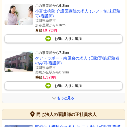
この事業所から
6.2
km
小富士病院 介護医療院の求人 (シフト制/未経験
可/看護師)
福岡県糸島市
加布里駅から4.0km
18.7
月給
万円
お気に入り
に
追加
この事業所から
7.3
km
ケア・ラポート南風台の求人 (日勤専従/経験者
のみ可/看護師)
福岡県糸島市
美咲が丘駅から0.9km
1,370
時給
円
お気に入り
に
追加
もっと見る
同じ法人の看護師の正社員求人