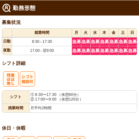
勤務形態
募集状況
就業時間
月
火
水
木
金
土
日
日勤
急募
急募
急募
急募
急募
急募
急募
8:30
17:30
～
夜勤
急募
急募
急募
急募
急募
急募
急募
17:00
翌9:00
～
シフト詳細
残
シ
① 8:30〜17:30 （休憩60分）
シフト
② 17:00〜9:00 （休憩120分）
業ほぼなし
フト相談可
残業時間
月平均2時間
休日・休暇