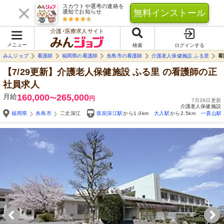
スカウトや選考の連絡を
無料インストール
通知でお知らせ
介護･医療求人サイト
メニュー
検索
ログインする
みんジョブ
看護師
福岡県の看護師
糸島市の看護師
介護老人保健施設 ふる里
看
【7/29更新】介護老人保健施設 ふる里
の看護師の正
社員求人
月給
160,000
265,000
〜
円
7月29日更新
介護老人保健施設
福岡県
糸島市
二丈深江
筑前深江駅
から1.0km
大入駅
から2.5km
一貴山駅