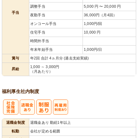
調整手当
5,000 円 〜 20,000 円
手当
夜勤手当
36,000円（月4回）
オンコール手当
1,000円/回
住宅手当
10,000 円
時間外手当
年末年始手当
1,000円/日
賞与
年2回 合計 4ヵ月分 (過去支給実績)
1,000 ～ 3,000円
昇給
（月あたり）
福利厚生
社内制度
社
再雇用制度あ
退職金制度
退職金あり 勤続1年以上
会保険完備
り
転勤
会社が定める範囲