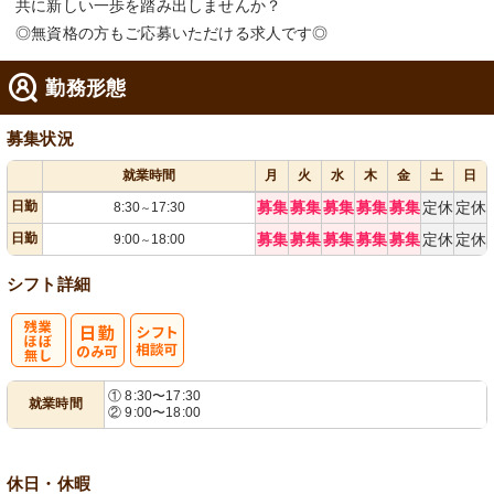
共に新しい一歩を踏み出しませんか？
◎無資格の方もご応募いただける求人です◎
勤務形態
募集状況
就業時間
月
火
水
木
金
土
日
日勤
募集
募集
募集
募集
募集
定休
定休
8:30
17:30
～
日勤
募集
募集
募集
募集
募集
定休
定休
9:00
18:00
～
シフト詳細
残
シ
① 8:30〜17:30
就業時間
② 9:00〜18:00
業ほぼなし
フト相談可
休日・休暇