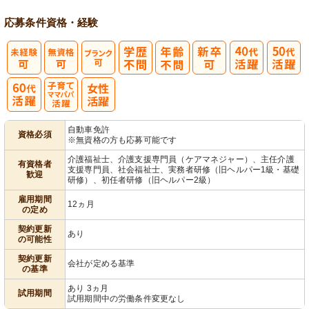
応募条件
資格・経験
子育てママパ
自動車免許
資格必須
※無資格の方も応募可能です
パ活躍
介護福祉士、介護支援専門員（ケアマネジャー）、主任介護
有資格者
支援専門員、社会福祉士、実務者研修（旧ヘルパー1級・基礎
歓迎
研修）、初任者研修（旧ヘルパー2級）
雇用期間
12ヵ月
の定め
契約更新
あり
の可能性
契約更新
会社が定める基準
の基準
あり 3ヵ月
試用期間
試用期間中の労働条件変更なし