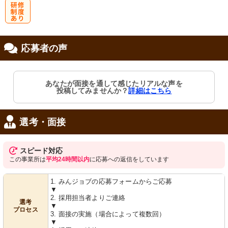
研
応募者の声
修制度あり
あなたが面接を通して感じたリアルな声を
投稿してみませんか？
詳細はこちら
選考・面接
スピード対応
この事業所は
平均24時間以内
に応募への返信をしています
1. みんジョブの応募フォームからご応募
▼
2. 採用担当者よりご連絡
選考
▼
プロセス
3. 面接の実施（場合によって複数回）
▼