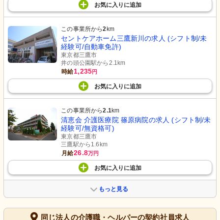
お気に入り
に
追加
この事業所から
2
km
セントケアホーム三鷹新川の求人 (シフト制/未
経験可/自動車免許)
東京都三鷹市
井の頭公園駅から2.1km
1,235
時給
円
お気に入り
に
追加
この事業所から
2.1
km
清恵会 介護医療院 篠原病院の求人 (シフト制/未
経験可/無資格可)
東京都三鷹市
三鷹駅から1.6km
26.8
月給
万円
お気に入り
に
追加
もっと見る
同じ法人の介護職・ヘルパーの契約社員求人