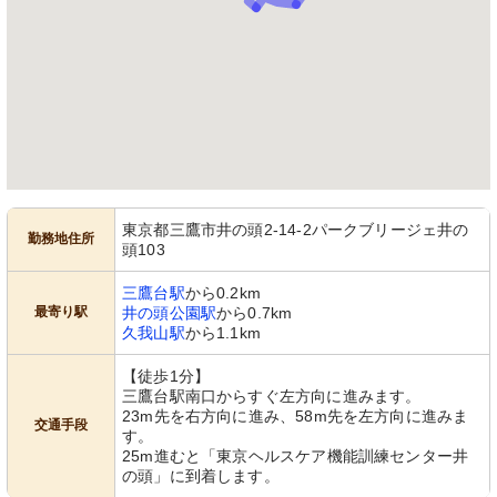
東京都三鷹市井の頭2-14-2パークブリージェ井の
勤務地住所
頭103
三鷹台駅
から0.2km
最寄り駅
井の頭公園駅
から0.7km
久我山駅
から1.1km
【徒歩1分】
三鷹台駅南口からすぐ左方向に進みます。
23m先を右方向に進み、58m先を左方向に進みま
交通手段
す。
25m進むと「東京ヘルスケア機能訓練センター井
の頭」に到着します。