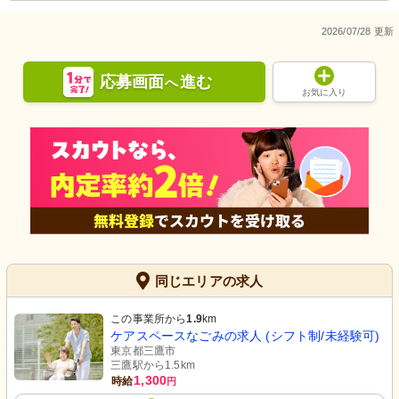
2026/07/28 更新
応募画面
進む
へ
お気に入り
同じエリアの求人
この事業所から
1.9
km
ケアスペースなごみの求人 (シフト制/未経験可)
東京都三鷹市
三鷹駅から1.5km
1,300
時給
円