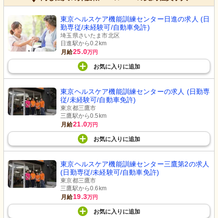
東京ヘルスケア機能訓練センター日進の求人 (日
勤専従/未経験可/自動車免許)
埼玉県さいたま市北区
日進駅から0.2km
25.0
月給
万円
お気に入り
に
追加
東京ヘルスケア機能訓練センターの求人 (日勤専
従/未経験可/自動車免許)
東京都三鷹市
三鷹駅から0.5km
21.0
月給
万円
お気に入り
に
追加
東京ヘルスケア機能訓練センター三鷹第2の求人
(日勤専従/未経験可/自動車免許)
東京都三鷹市
三鷹駅から0.6km
19.3
月給
万円
お気に入り
に
追加