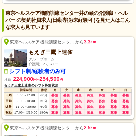
東京ヘルスケア機能訓練センター井の頭の介護職・ヘル
パー の契約社員求人(日勤専従/未経験可 )を見た人はこん
な求人も見ています
3.3
東京ヘルスケア機能訓練センタ... から
km
もえぎ三鷹上連雀
グループホーム
介護職・ヘルパー
シフト制/経験者のみ可
224,900
254,500
月給
円
円
〜
もえぎ三鷹上連雀のシフト募集状況
就業時間
休憩
月
火
水
木
金
土
日
日勤
8:00
～
17:00
60
分
募集
募集
募集
募集
募集
募集
募集
日勤
9:30
～
18:30
60
分
募集
募集
募集
募集
募集
募集
募集
遅番
11:00
～
20:00
60
分
募集
募集
募集
募集
募集
募集
募集
夜勤
17:00
～
翌10:00
180
分
募集
募集
募集
募集
募集
募集
募集
2.5
東京ヘルスケア機能訓練センタ... から
km