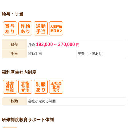
給与・手当
人事評価制度
193,000
270,000
給与
月給
〜
円
あり
手当
通勤手当
実費（上限あり）
福利厚生
社内制度
社
資格取得支援
正社員登用あ
転勤
会社が定める範囲
会保険完備
あり
り
研修制度
教育
サポート体制