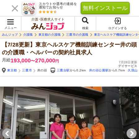
スカウトや選考の連絡を
無料インストール
通知でお知らせ
介護･医療求人サイト
メニュー
検索
ログインする
みんジョブ
介護職
東京都の介護職
三鷹市の介護職
東京ヘルスケア機能訓練センタ
【7/28更新】東京ヘルスケア機能訓練センター井の頭
の介護職・ヘルパーの契約社員求人
月給
193,000
270,000
〜
円
7月28日更新
デイサービス
東京都
三鷹市
井の頭
三鷹台駅
から0.2km
井の頭公園駅
から0.7km
久我山