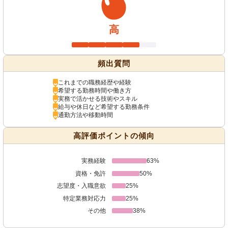
高
頻出質問
これまでの職務経歴や経験
希望する勤務時間や働き方
実務で活かせる技術やスキル
給与や休日など希望する勤務条件
通勤方法や移動時間
高評価ポイントの傾向
実務経験
63%
資格・免許
50%
志望度・入職意欲
25%
特定業務対応力
25%
その他
38%