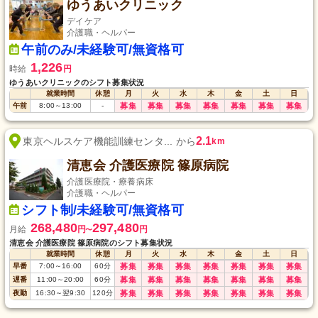
ゆうあいクリニック
デイケア
介護職・ヘルパー
午前のみ/未経験可/無資格可
1,226
時給
円
ゆうあいクリニックのシフト募集状況
就業時間
休憩
月
火
水
木
金
土
日
午前
8:00
～
13:00
-
募集
募集
募集
募集
募集
募集
募集
2.1
東京ヘルスケア機能訓練センタ... から
km
清恵会 介護医療院 篠原病院
介護医療院・療養病床
介護職・ヘルパー
シフト制/未経験可/無資格可
268,480
297,480
月給
円
円
〜
清恵会 介護医療院 篠原病院のシフト募集状況
就業時間
休憩
月
火
水
木
金
土
日
早番
7:00
～
16:00
60
分
募集
募集
募集
募集
募集
募集
募集
遅番
11:00
～
20:00
60
分
募集
募集
募集
募集
募集
募集
募集
夜勤
16:30
～
翌9:30
120
分
募集
募集
募集
募集
募集
募集
募集