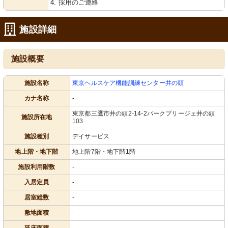
4. 採用のご連絡
施設詳細
施設概要
施設名称
東京ヘルスケア機能訓練センター井の頭
カナ名称
-
東京都三鷹市井の頭2-14-2パークブリージェ井の頭
施設所在地
103
施設種別
デイサービス
地上階・地下階
地上階7階・地下階1階
施設利用階数
-
入居定員
-
居室総数
-
敷地面積
-