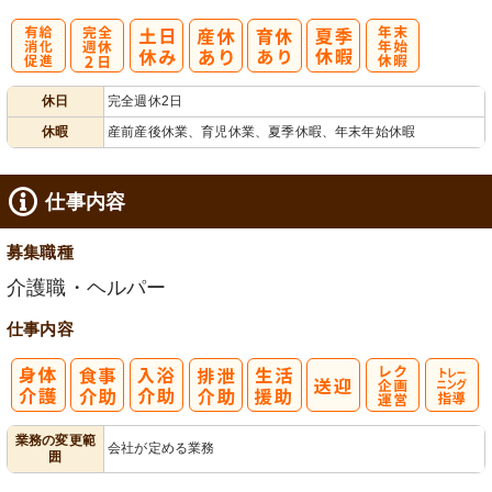
有
完
年
休日
完全週休2日
給消化促進
全週休2日
末年始休暇
休暇
産前産後休業、育児休業、夏季休暇、年末年始休暇
仕事内容
募集職種
介護職・ヘルパー
仕事内容
レク企画・運
トレーニング
業務の変更範
会社が定める業務
囲
営
指導