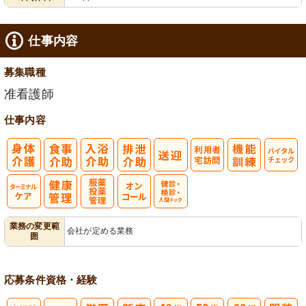
仕事内容
募集職種
准看護師
仕事内容
利
バイタルチェ
用者宅訪問
ック
ターミナルケ
服薬・投薬管
健診・検診・
業務の変更範
会社が定める業務
囲
ア
理
人間ドック
応募条件
資格・経験