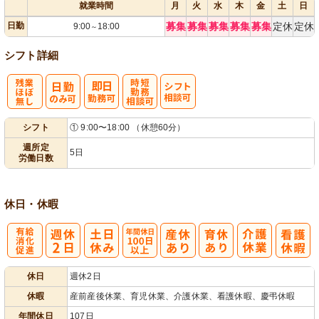
就業時間
月
火
水
木
金
土
日
日勤
募集
募集
募集
募集
募集
定休
定休
9:00
18:00
～
シフト詳細
残
時短勤務相談
シ
シフト
① 9:00〜18:00 （休憩60分）
業ほぼなし
可
フト相談可
週所定
5日
労働日数
休日・休暇
有
年間休日
休日
週休2日
給消化促進
100日以上
休暇
産前産後休業、育児休業、介護休業、看護休暇、慶弔休暇
年間休日
107日