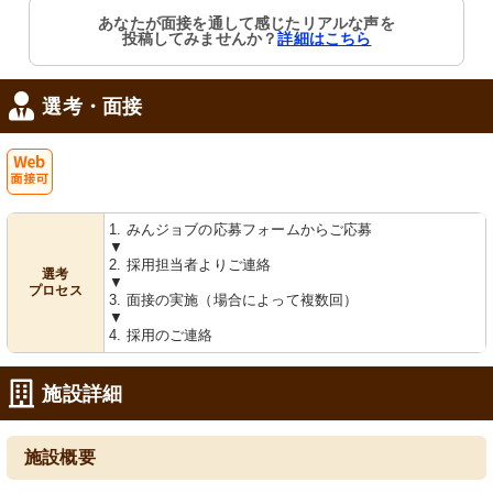
あなたが面接を通して感じたリアルな声を
投稿してみませんか？
詳細はこちら
選考・面接
Web
1. みんジョブの応募フォームからご応募
面接可
▼
2. 採用担当者よりご連絡
選考
▼
プロセス
3. 面接の実施（場合によって複数回）
▼
4. 採用のご連絡
施設詳細
施設概要