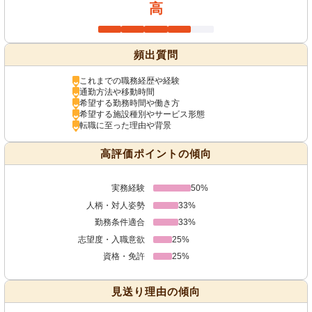
高
頻出質問
これまでの職務経歴や経験
通勤方法や移動時間
希望する勤務時間や働き方
希望する施設種別やサービス形態
転職に至った理由や背景
高評価ポイントの傾向
実務経験
50%
人柄・対人姿勢
33%
勤務条件適合
33%
志望度・入職意欲
25%
資格・免許
25%
見送り理由の傾向