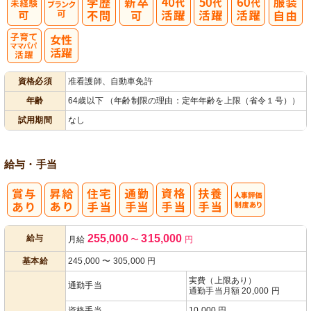
子育てママパ
資格必須
准看護師、自動車免許
パ活躍
年齢
64歳以下 （年齢制限の理由：定年年齢を上限（省令１号））
試用期間
なし
給与・手当
人事評価制度
255,000
315,000
給与
月給
〜
円
あり
基本給
245,000
〜
305,000
円
実費（上限あり）
通勤手当
通勤手当月額 20,000 円
資格手当
10,000 円