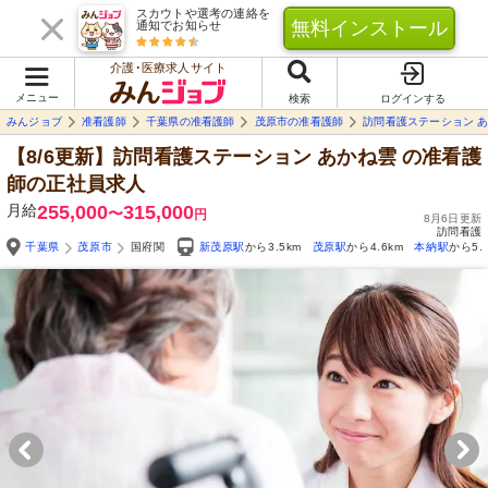
スカウトや選考の連絡を
無料インストール
通知でお知らせ
介護･医療求人サイト
メニュー
検索
ログインする
みんジョブ
准看護師
千葉県の准看護師
茂原市の准看護師
訪問看護ステーション 
【8/6更新】訪問看護ステーション あかね雲
の准看護
師の正社員求人
月給
255,000
315,000
〜
円
8月6日更新
訪問看護
千葉県
茂原市
国府関
新茂原駅
から3.5km
茂原駅
から4.6km
本納駅
から5.