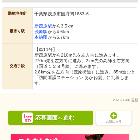
勤務地住所
千葉県茂原市国府関1683-6
新茂原駅
から3.5km
最寄り駅
茂原駅
から4.6km
本納駅
から5.7km
【車11分】
新茂原駅から210m先を左方向に進みます。
270m先を左方向に進み、2km先の高師を右方向
交通手段
（国道１２８号線）に進みます。
2.8km先を左方向（茂原街道）に進み、85m進むと
「訪問看護ステーション あかね雲」に到着しま
す。
2026/08/06 更新
応募画面
進む
へ
お気に入り