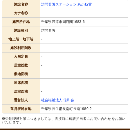
施設名称
訪問看護ステーション あかね雲
カナ名称
-
施設所在地
千葉県茂原市国府関1683-6
施設種別
訪問看護
地上階・地下階
-
施設利用階数
-
入居定員
-
居室総数
-
敷地面積
-
延床面積
-
居室面積
-
運営法人
社会福祉法人 信和会
運営者所在地
千葉県長生郡長南町長南1980-2
※受動喫煙対策につきましては、面接時に施設担当者にお問い合わせをお願い
いたします。