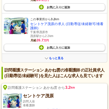
月給
万円
お気に入り
に
追加
この事業所から
3.2
km
セントケア茂原の求人 (日勤専従/未経験可/准看
護師)
千葉県茂原市
茂原駅から2.2km
26.7
月給
万円
お気に入り
に
追加
もっと見る
訪問看護ステーション あかね雲の准看護師 の正社員求人
(日勤専従/未経験可 )を見た人はこんな求人も見ています
3.2
訪問看護ステーション あかね雲 から
km
セントケア茂原
訪問入浴
准看護師