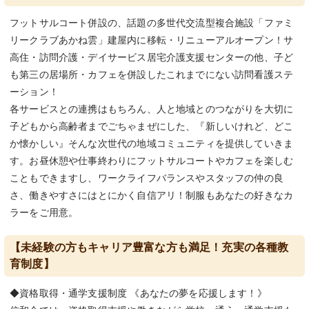
フットサルコート併設の、話題の多世代交流型複合施設「ファミ
リークラブあかね雲」建屋内に移転・リニューアルオープン！サ
高住・訪問介護・デイサービス居宅介護支援センターの他、子ど
も第三の居場所・カフェを併設したこれまでにない訪問看護ステ
ーション！
各サービスとの連携はもちろん、人と地域とのつながりを大切に
子どもから高齢者までごちゃまぜにした、『新しいけれど、どこ
か懐かしい』そんな次世代の地域コミュニティを提供していきま
す。お昼休憩や仕事終わりにフットサルコートやカフェを楽しむ
こともできますし、ワークライフバランスやスタッフの仲の良
さ、働きやすさにはとにかく自信アリ！制服もあなたの好きなカ
ラーをご用意。
【未経験の方もキャリア豊富な方も満足！充実の各種教
育制度】
◆資格取得・通学支援制度 《あなたの夢を応援します！》