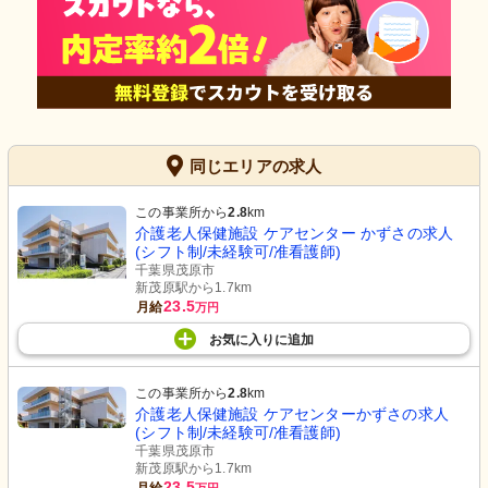
同じエリアの求人
この事業所から
2.8
km
介護老人保健施設 ケアセンター かずさの求人
(シフト制/未経験可/准看護師)
千葉県茂原市
新茂原駅から1.7km
23.5
月給
万円
お気に入り
に
追加
この事業所から
2.8
km
介護老人保健施設 ケアセンターかずさの求人
(シフト制/未経験可/准看護師)
千葉県茂原市
新茂原駅から1.7km
23.5