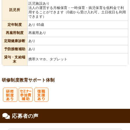
託児施設あり
法人の運営する月極保育・一時保育・病児保育を低料金で利
託児所
用することができます（0歳から受け入れ可。土日祝日も利用
できます）
定年制度
あり 65歳
再雇用制度
再雇用あり
定期健康診断
あり
予防接種補助
あり
貸与・支給端
携帯スマホ、タブレット
末
研修制度
教育
サポート体制
研
セミナー参加
復
応募者の声
修制度あり
費補助
職支援あり