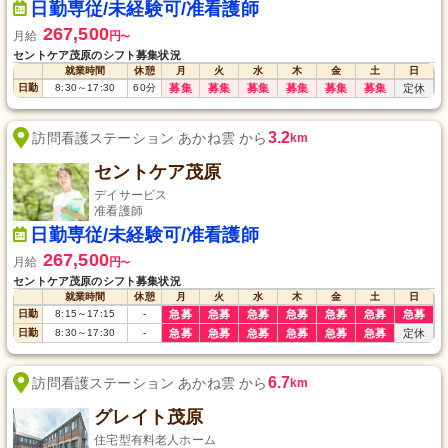
日勤専従/未経験可/准看護師
267,500
月給
円
〜
セントケア茂原のシフト募集状況
就業時間
休憩
月
火
水
木
金
土
日
日勤
8:30
～
17:30
60
分
募集
募集
募集
募集
募集
募集
定休
3.2
訪問看護ステーション あかね雲 から
km
セントケア茂原
デイサービス
准看護師
日勤専従/未経験可/准看護師
267,500
月給
円
〜
セントケア茂原のシフト募集状況
就業時間
休憩
月
火
水
木
金
土
日
日勤
8:15
～
17:15
-
急募
急募
急募
急募
急募
急募
急募
日勤
8:30
～
17:30
-
急募
急募
急募
急募
急募
急募
定休
6.7
訪問看護ステーション あかね雲 から
km
グレイト茂原
住宅型有料老人ホーム