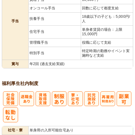
オンコール手当
回数に応じて都度支給
18歳以下の子ども：5,000円/
扶養手当
手当
人
単身者賃貸の場合：上限
住宅手当
15,000円
管理職手当
役職に応じて支給
特定時期の勤務やイベント実
特別手当
施時など支給
賞与
年2回 (過去支給実績)
福利厚生
社内制度
社
資格取得支援
寮・
託
再雇用制度あ
会保険完備
あり
社宅あり
児施設あり
り
社宅・寮
単身用の入所可能住宅あり