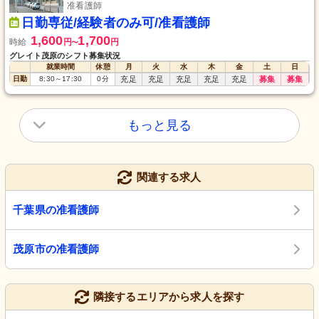
准看護師
日勤専従/経験者のみ可/准看護師
1,600
1,700
時給
円
円
〜
グレイト茂原のシフト募集状況
就業時間
休憩
月
火
水
木
金
土
日
日勤
8:30
～
17:30
0
分
充足
充足
充足
充足
充足
募集
募集
もっと見る
関連する求人
千葉県の准看護師
茂原市の准看護師
隣接するエリアから求人を探す