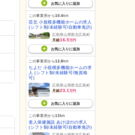
お気に入り
に
追加
この事業所から
10.4
km
芸北 小規模多機能ホームの求人
(シフト制/未経験可/自動車免許)
広島県山県郡北広島町
16.5
月給
万円
お気に入り
に
追加
この事業所から
12.8
km
ちよだ 小規模多機能ホームの求
人 (シフト制/未経験可/無資格
可)
広島県山県郡北広島町
23.1
月給
万円
お気に入り
に
追加
この事業所から
13
km
老人保健施設 あけぼのの求人
(シフト制/未経験可/自動車免許)
広島県山県郡北広島町