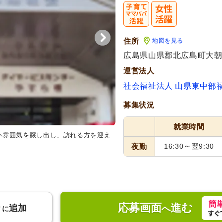
転職成功者は
「平均
住所
地図を見る
広島県山県郡北広島町大朝13
運営法人
社会福祉法人 山県東中部
募集状況
就業時間
い雰囲気を醸し出し、訪れる方を迎え
～
夜勤
16:30
翌9:30
応募画面
進む
り
追加
へ
に