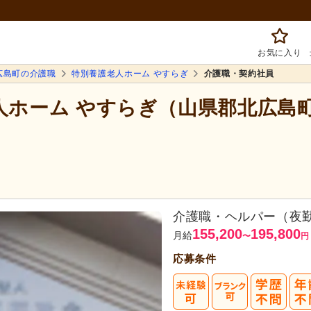
お気に入り
広島町の介護職
特別養護老人ホーム やすらぎ
介護職・契約社員
老人ホーム やすらぎ（山県郡北広島
介護職・ヘルパー（夜
155,200
195,800
月給
〜
円
応募条件
まずは応