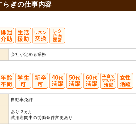
すらぎの
仕事内容
会社が定める業務
40
50
60
自動車免許
代活躍
代活躍
代活躍
あり 3ヵ月
試用期間中の労働条件変更あり