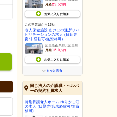
23.5
月給
万円
お気に入り
に
追加
この事業所から
13
km
老人保健施設 あけぼの通所リハ
ビリテーションの求人 (日勤専
従/未経験可/無資格可)
広島県山県郡北広島町
15.0
月給
万円
お気に入り
に
追加
もっと見る
同じ法人の介護職・ヘルパ
ーの契約社員求人
特別養護老人ホーム ゆりかご荘
の求人 (日勤専従/未経験可/無資
格可)