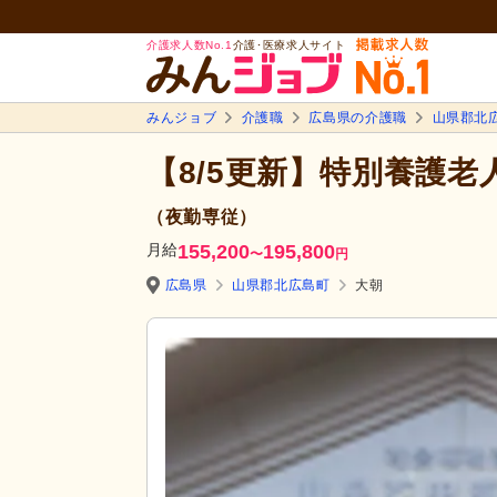
介護求人数No.1
介護･医療求人サイト
みんジョブ
介護職
広島県の介護職
山県郡北
【8/5更新】特別養護
（夜勤専従）
月給
155,200
195,800
〜
円
広島県
山県郡北広島町
大朝