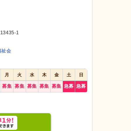
3.5件」
の
求人に応募しています！
代活躍
代活躍
代活躍
応募画面
進む
へ
435-1
お気に入り
に
追加
福祉会
月
火
水
木
金
土
日
募集
募集
募集
募集
募集
急募
急募