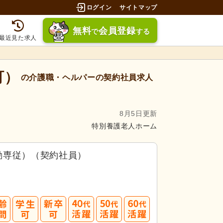
ログイン
サイトマップ
無料
会員登録
で
する
最近見た求人
町）
の介護職・ヘルパーの契約社員求人
8月5日更新
特別養護老人ホーム
勤専従）（契約社員）
募してみましょう！
40
50
60