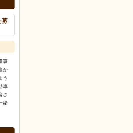
を募
護事
豊か
よう
動車
者さ
一緒