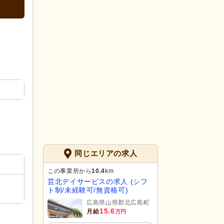
同じエリアの求人
この事業所から
10.4
km
芸北デイサービスの求人 (シフ
ト制/未経験可/無資格可)
広島県山県郡北広島町
15.6
月給
万円