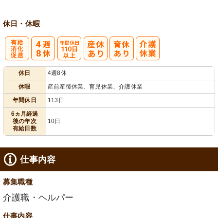
休日・休暇
有
年間休日
休日
4週8休
給消化促進
110日以上
休暇
産前産後休業、育児休業、介護休業
年間休日
113日
6ヵ月経過
後の年次
10日
有給日数
仕事内容
募集職種
介護職・ヘルパー
仕事内容