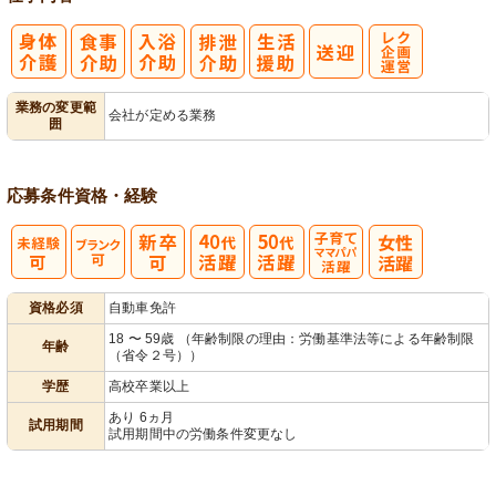
レク企画・運
業務の変更範
会社が定める業務
囲
営
応募条件
資格・経験
子育てママパ
資格必須
自動車免許
パ活躍
18 〜 59歳 （年齢制限の理由：労働基準法等による年齢制限
年齢
（省令２号））
学歴
高校卒業以上
あり 6ヵ月
試用期間
試用期間中の労働条件変更なし