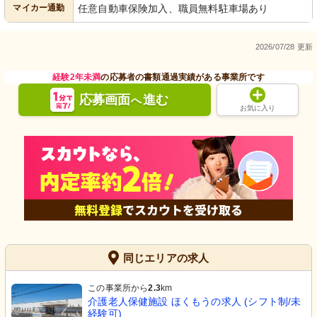
マイカー通勤
任意自動車保険加入、職員無料駐車場あり
2026/07/28 更新
経験2年未満
の応募者の書類通過実績がある事業所です
応募画面
進む
へ
お気に入り
同じエリアの求人
この事業所から
2.3
km
介護老人保健施設 ほくもうの求人 (シフト制/未
経験可)