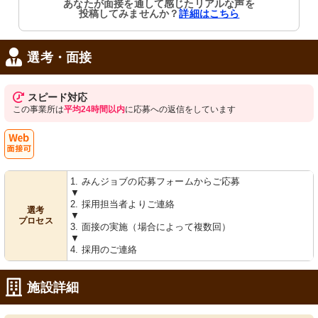
あなたが面接を通して感じたリアルな声を
投稿してみませんか？
詳細はこちら
選考・面接
スピード対応
この事業所は
平均24時間以内
に応募への返信をしています
Web
1. みんジョブの応募フォームからご応募
面接可
▼
2. 採用担当者よりご連絡
選考
▼
プロセス
3. 面接の実施（場合によって複数回）
▼
4. 採用のご連絡
施設詳細