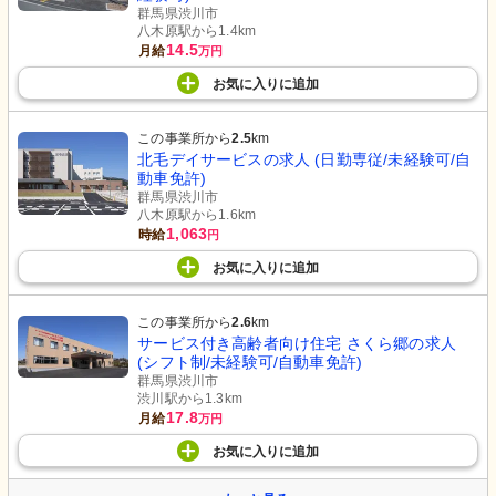
群馬県渋川市
八木原駅から1.4km
14.5
月給
万円
お気に入り
に
追加
この事業所から
2.5
km
北毛デイサービスの求人 (日勤専従/未経験可/自
動車免許)
群馬県渋川市
八木原駅から1.6km
1,063
時給
円
お気に入り
に
追加
この事業所から
2.6
km
サービス付き高齢者向け住宅 さくら郷の求人
(シフト制/未経験可/自動車免許)
群馬県渋川市
渋川駅から1.3km
17.8
月給
万円
お気に入り
に
追加