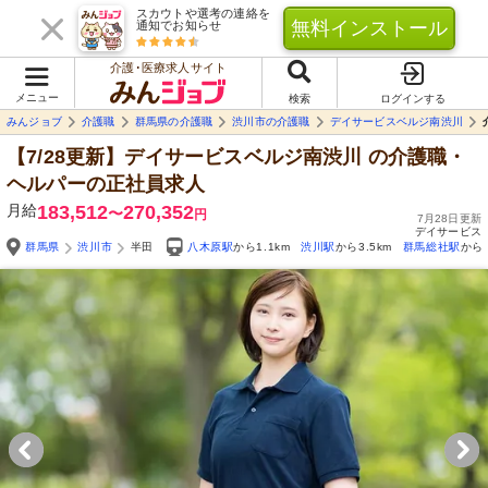
スカウトや選考の連絡を
無料インストール
通知でお知らせ
介護･医療求人サイト
メニュー
検索
ログインする
みんジョブ
介護職
群馬県の介護職
渋川市の介護職
デイサービスベルジ南渋川
【7/28更新】デイサービスベルジ南渋川
の介護職・
ヘルパーの正社員求人
月給
183,512
270,352
〜
円
7月28日更新
デイサービス
群馬県
渋川市
半田
八木原駅
から1.1km
渋川駅
から3.5km
群馬総社駅
から5