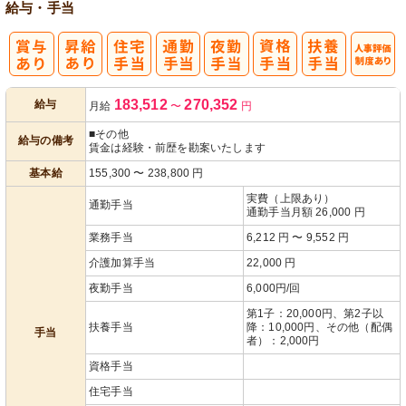
給与・手当
人事評価制度
183,512
270,352
給与
月給
〜
円
あり
■その他
給与の備考
賃金は経験・前歴を勘案いたします
基本給
155,300
〜
238,800
円
実費（上限あり）
通勤手当
通勤手当月額 26,000 円
業務手当
6,212 円 〜 9,552 円
介護加算手当
22,000 円
夜勤手当
6,000円/回
第1子：20,000円、第2子以
扶養手当
降：10,000円、その他（配偶
手当
者）：2,000円
資格手当
住宅手当