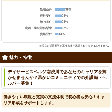
勤務条件
38%
経験要件
25%
給与条件
25%
定着・継続勤務懸念
25%
資格要件
13%
※現在の採用基準や選考状況を保証するものではありません。
魅力・特徴
デイサービスベルジ南渋川であなたのキャリアを輝
かせませんか？温かいコミュニティでの介護職・ヘ
ルパー募集！
働きやすい環境と充実の支援体制で初心者も安心！キャ
リア形成をサポートします。