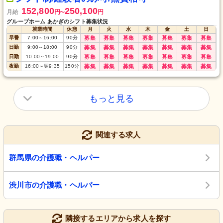
152,800
250,100
月給
円
円
〜
グループホーム あかぎのシフト募集状況
就業時間
休憩
月
火
水
木
金
土
日
早番
7:00
～
16:00
90
分
募集
募集
募集
募集
募集
募集
募集
日勤
9:00
～
18:00
90
分
募集
募集
募集
募集
募集
募集
募集
日勤
10:00
～
19:00
90
分
募集
募集
募集
募集
募集
募集
募集
夜勤
16:00
～
翌9:35
150
分
募集
募集
募集
募集
募集
募集
募集
もっと見る
関連する求人
群馬県の介護職・ヘルパー
渋川市の介護職・ヘルパー
隣接するエリアから求人を探す