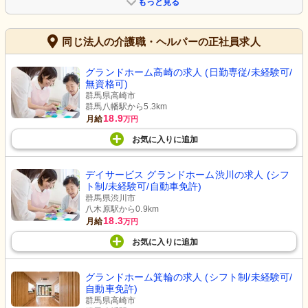
もっと見る
同じ法人の介護職・ヘルパーの正社員求人
グランドホーム高崎の求人 (日勤専従/未経験可/
無資格可)
群馬県高崎市
群馬八幡駅から5.3km
18.9
月給
万円
お気に入り
に
追加
デイサービス グランドホーム渋川の求人 (シフ
ト制/未経験可/自動車免許)
群馬県渋川市
八木原駅から0.9km
18.3
月給
万円
お気に入り
に
追加
グランドホーム箕輪の求人 (シフト制/未経験可/
自動車免許)
群馬県高崎市