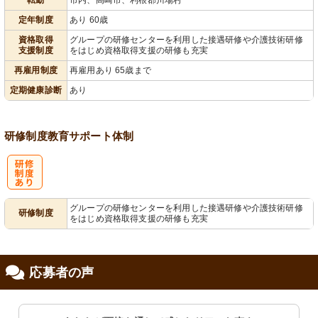
定年制度
あり 60歳
資格取得
グループの研修センターを利用した接遇研修や介護技術研修
支援制度
をはじめ資格取得支援の研修も充実
再雇用制度
再雇用あり 65歳まで
定期健康診断
あり
研修制度
教育
サポート体制
研
グループの研修センターを利用した接遇研修や介護技術研修
研修制度
をはじめ資格取得支援の研修も充実
修制度あり
応募者の声