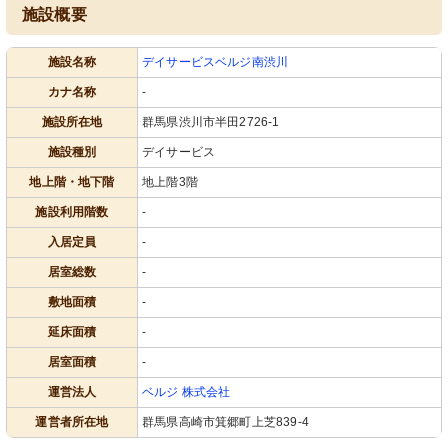
施設概要
施設名称
デイサービスベルジ南渋川
カナ名称
-
施設所在地
群馬県渋川市半田2726-1
施設種別
デイサービス
地上階・地下階
地上階3階
施設利用階数
-
入居定員
-
居室総数
-
敷地面積
-
延床面積
-
居室面積
-
運営法人
ベルジ 株式会社
運営者所在地
群馬県高崎市箕郷町上芝839-4