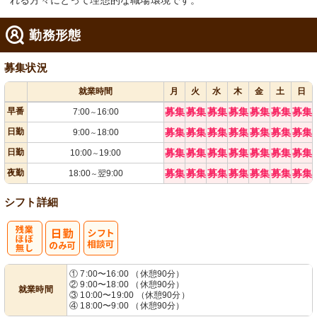
れる方々にとって理想的な職場環境です。
勤務形態
募集状況
就業時間
月
火
水
木
金
土
日
早番
募集
募集
募集
募集
募集
募集
募集
7:00
16:00
～
日勤
募集
募集
募集
募集
募集
募集
募集
9:00
18:00
～
日勤
募集
募集
募集
募集
募集
募集
募集
10:00
19:00
～
夜勤
募集
募集
募集
募集
募集
募集
募集
18:00
翌9:00
～
シフト詳細
残
シ
① 7:00〜16:00 （休憩90分）
② 9:00〜18:00 （休憩90分）
就業時間
業ほぼなし
フト相談可
③ 10:00〜19:00 （休憩90分）
④ 18:00〜9:00 （休憩90分）