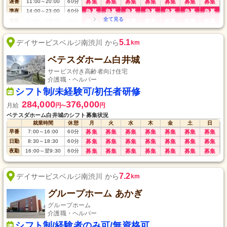
遅番
11:00
～
20:00
60
分
募集
募集
募集
募集
募集
募集
募集
準夜
14:00
～
23:00
60
分
急募
急募
急募
急募
急募
急募
急募
準夜
23:00
～
翌9:00
60
分
急募
急募
急募
急募
急募
急募
急募
夜勤
17:00
～
翌9:00
120
分
急募
急募
急募
急募
急募
急募
急募
5.1
デイサービスベルジ南渋川 から
km
ベテスダホーム白井城
サービス付き高齢者向け住宅
介護職・ヘルパー
シフト制/未経験可/初任者研修
284,000
376,000
月給
円
円
〜
ベテスダホーム白井城のシフト募集状況
就業時間
休憩
月
火
水
木
金
土
日
早番
7:00
～
16:00
60
分
募集
募集
募集
募集
募集
募集
募集
日勤
8:30
～
18:30
60
分
募集
募集
募集
募集
募集
募集
募集
夜勤
16:00
～
翌9:30
60
分
募集
募集
募集
募集
募集
募集
募集
7.2
デイサービスベルジ南渋川 から
km
グループホーム あかぎ
グループホーム
介護職・ヘルパー
シフト制/経験者のみ可/無資格可