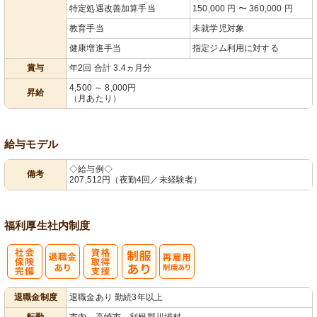
特定処遇改善加算手当
150,000 円 〜 360,000 円
教育手当
未就学児対象
健康増進手当
指定ジム利用に対する
賞与
年2回 合計 3.4ヵ月分
4,500 ～ 8,000円
昇給
（月あたり）
給与モデル
◇給与例◇
備考
207,512円（夜勤4回／未経験者）
福利厚生
社内制度
社
資格取得支援
再雇用制度あ
退職金制度
退職金あり 勤続3年以上
会保険完備
あり
り
転勤
市内、高崎市、利根郡川場村