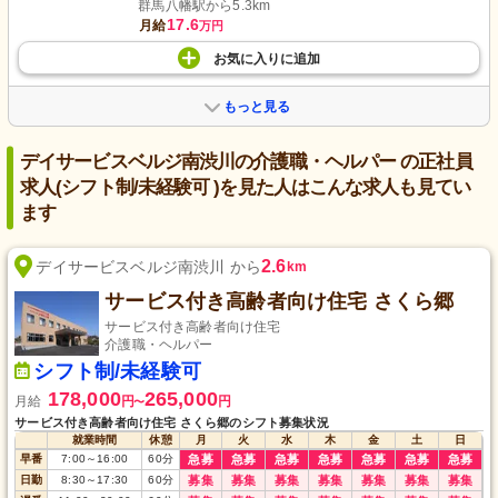
群馬八幡駅から5.3km
17.6
月給
万円
お気に入り
に
追加
もっと見る
デイサービスベルジ南渋川の介護職・ヘルパー の正社員
求人(シフト制/未経験可 )を見た人はこんな求人も見てい
ます
2.6
デイサービスベルジ南渋川 から
km
サービス付き高齢者向け住宅 さくら郷
サービス付き高齢者向け住宅
介護職・ヘルパー
シフト制/未経験可
178,000
265,000
月給
円
円
〜
サービス付き高齢者向け住宅 さくら郷のシフト募集状況
就業時間
休憩
月
火
水
木
金
土
日
早番
7:00
～
16:00
60
分
急募
急募
急募
急募
急募
急募
急募
日勤
8:30
～
17:30
60
分
募集
募集
募集
募集
募集
募集
募集