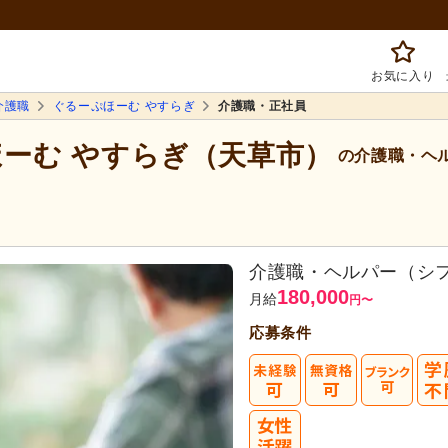
お気に入り
介護職
ぐるーぷほーむ やすらぎ
介護職・正社員
ほーむ やすらぎ（天草市）
の介護職・ヘ
介護職・ヘルパー（シ
180,000
月給
円
〜
応募条件