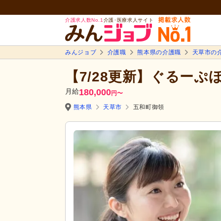
介護求人数No.1
介護･医療求人サイト
みんジョブ
介護職
熊本県の介護職
天草市の
【7/28更新】ぐるーぷ
月給
180,000
円
〜
熊本県
天草市
五和町御領