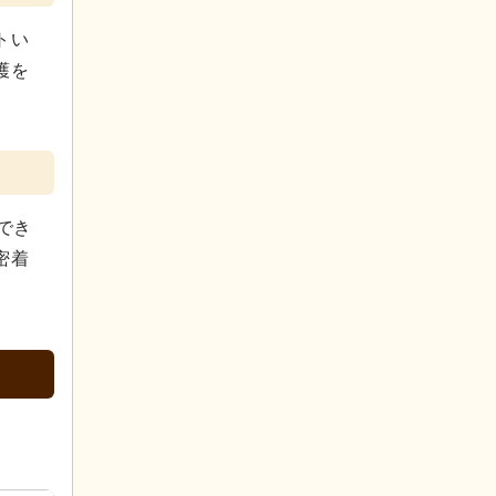
トい
護を
でき
密着