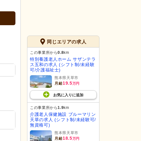
同じエリアの求人
この事業所から
0.8
km
特別養護老人ホーム サザンテラ
ス五和の求人 (シフト制/未経験
可/介護福祉士)
熊本県天草市
19.5
月給
万円
お気に入り
に
追加
この事業所から
1.9
km
介護老人保健施設 ブルーマリン
天草の求人 (シフト制/未経験可/
無資格可)
熊本県天草市
18.5
月給
万円