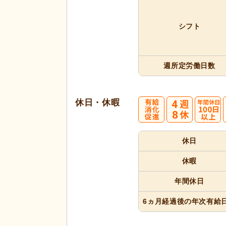
シフト
週所定
労働日数
休日・休暇
4
休日
週8休
休暇
年間休日
6ヵ月経過
後の年次
有給