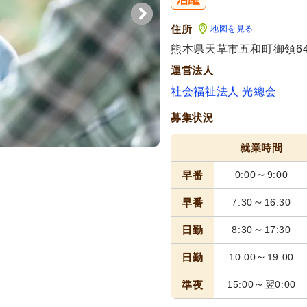
住所
地図を見る
熊本県天草市五和町御領64
運営法人
社会福祉法人 光總会
募集状況
就業時間
～
早番
0:00
9:00
～
早番
7:30
16:30
～
日勤
8:30
17:30
～
日勤
10:00
19:00
～
準夜
15:00
翌0:00