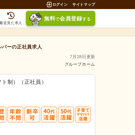
ログイン
サイトマップ
無料
会員登録
で
する
最近見た求人
ルパーの正社員求人
7月28日更新
グループホーム
フト制）（正社員）
40
50