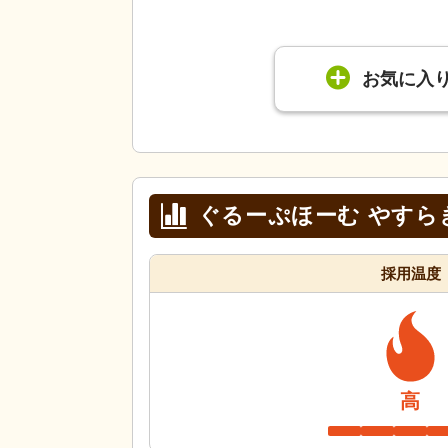
お気に入
ぐるーぷほーむ やすら
採用温度
高