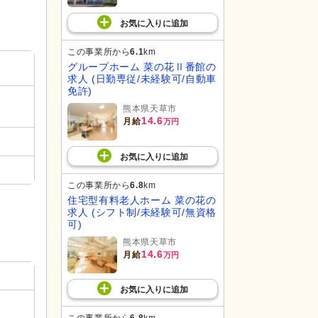
お気に入り
に
追加
この事業所から
6.1
km
グループホーム 菜の花Ⅱ番館の
求人 (日勤専従/未経験可/自動車
免許)
熊本県天草市
14.6
月給
万円
お気に入り
に
追加
この事業所から
6.8
km
住宅型有料老人ホーム 菜の花の
求人 (シフト制/未経験可/無資格
可)
熊本県天草市
14.6
月給
万円
お気に入り
に
追加