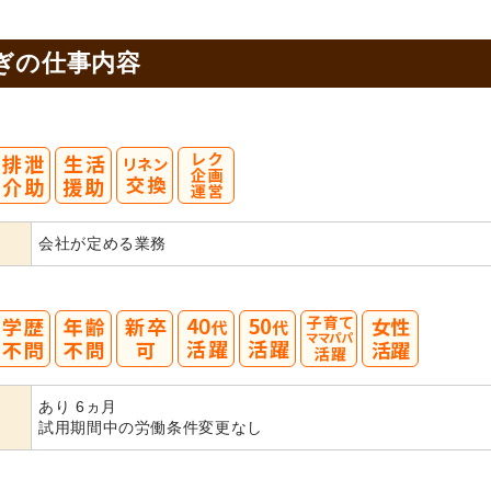
ぎの
仕事内容
会社が定める業務
40
50
あり 6ヵ月
代活躍
代活躍
試用期間中の労働条件変更なし