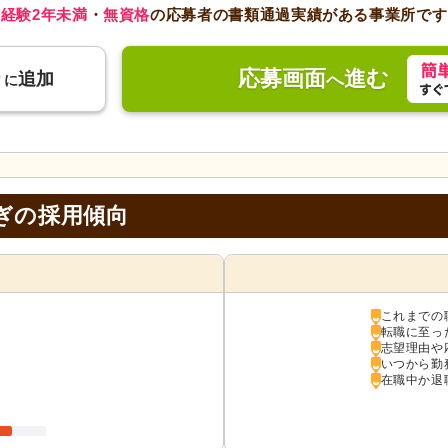
経験2年未満
・
無資格
の応募者の書類通過実績がある事業所です
応募画面
進む
り
追加
へ
に
ぎの採用傾向
これまでの
転職に至っ
志望理由や
いつから勤
在職中か退