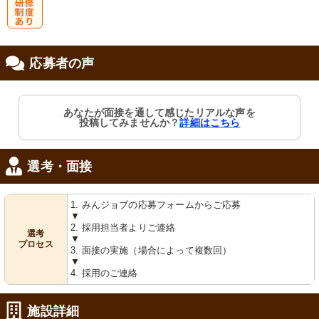
研
応募者の声
修制度あり
あなたが面接を通して感じたリアルな声を
投稿してみませんか？
詳細はこちら
選考・面接
1. みんジョブの応募フォームからご応募
▼
2. 採用担当者よりご連絡
選考
▼
プロセス
3. 面接の実施（場合によって複数回）
▼
4. 採用のご連絡
施設詳細