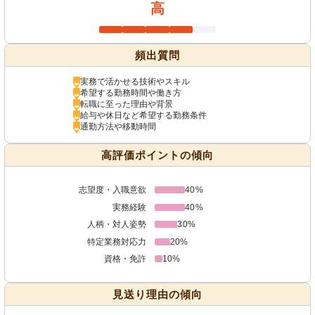
高
頻出質問
実務で活かせる技術やスキル
希望する勤務時間や働き方
転職に至った理由や背景
給与や休日など希望する勤務条件
通勤方法や移動時間
高評価ポイントの傾向
志望度・入職意欲
40%
実務経験
40%
人柄・対人姿勢
30%
特定業務対応力
20%
資格・免許
10%
見送り理由の傾向