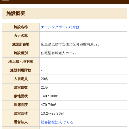
施設概要
施設名称
ナーシングホームわかば
カナ名称
-
施設所在地
広島県広島市安佐北区可部町桐原823
施設種別
住宅型有料老人ホーム
地上階・地下階
-
施設利用階数
-
入居定員
20名
居室総数
21室
敷地面積
1407.38m²
延床面積
470.74m²
居室面積
13.2〜23.96㎡
運営法人
社会福祉法人 ぐくる