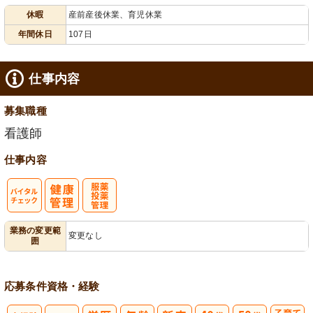
休暇
産前産後休業、育児休業
給消化促進
100日以上
年間休日
107日
仕事内容
募集職種
看護師
仕事内容
バイタルチェ
服薬・投薬管
業務の変更範
変更なし
囲
ック
理
応募条件
資格・経験