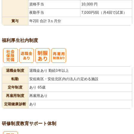
資格手当
10,000 円
夜勤手当
7,000円/回（月4回で試算）
賞与
年2回 合計 3ヵ月分
福利厚生
社内制度
社
再雇用制度あ
退職金制度
退職金あり 勤続3年以上
会保険完備
り
転勤
安佐南区・安佐北区内の法人の定める施設
定年制度
あり 65歳
再雇用制度
再雇用あり
定期健康診断
あり
研修制度
教育
サポート体制