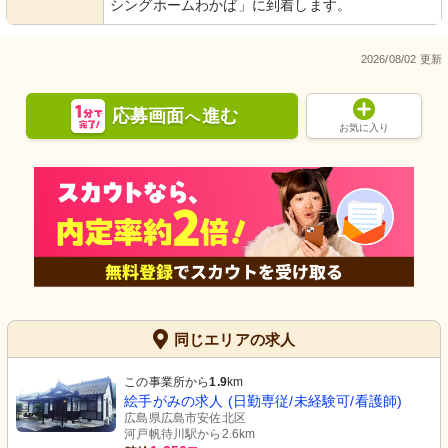
シングホームわかば」に到着します。
2026/08/02 更新
応募画面
進む
へ
お気に入り
同じエリアの求人
この事業所から
1.9
km
絵手がみの求人 (日勤専従/未経験可/看護師)
広島県広島市安佐北区
河戸帆待川駅から2.6km