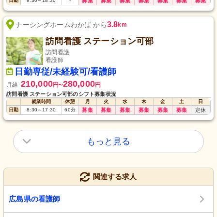
日勤
9:30
～
18:30
-
募集
募集
募集
募集
募集
募集
募集
3.8
ナーシングホームわかば から
km
訪問看護 ステーション可部
訪問看護
看護師
日勤専従/未経験可/看護師
210,000
280,000
月給
円
円
〜
訪問看護 ステーション可部のシフト募集状況
就業時間
休憩
月
火
水
木
金
土
日
日勤
8:30
～
17:30
60
分
募集
募集
募集
募集
募集
募集
定休
もっと見る
関連する求人
広島県の看護師