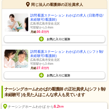
同じ法人の看護師の正社員求人
訪問看護ステーション わかばの求人 (日勤専従/
未経験可/看護師)
広島県広島市安佐北区
可部駅から3.4km
30.0
月給
万円
お気に入り
に
追加
訪問看護ステーション わかばの求人 (シフト制/
未経験可/看護師)
広島県広島市安佐北区
可部駅から3.4km
27.0
月給
万円
お気に入り
に
追加
ナーシングホームわかばの看護師 の正社員求人(シフト制/
未経験可 )を見た人はこんな求人も見ています
6.2
ナーシングホームわかば から
km