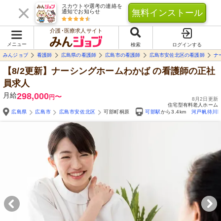
スカウトや選考の連絡を
無料インストール
通知でお知らせ
介護･医療求人サイト
メニュー
検索
ログインする
みんジョブ
看護師
広島県の看護師
広島市の看護師
広島市安佐北区の看護師
ナ
【8/2更新】ナーシングホームわかば
の看護師の正社
員求人
月給
298,000
〜
円
8月2日更新
住宅型有料老人ホーム
広島県
広島市
広島市安佐北区
可部町桐原
可部駅
から3.4km
河戸帆待川