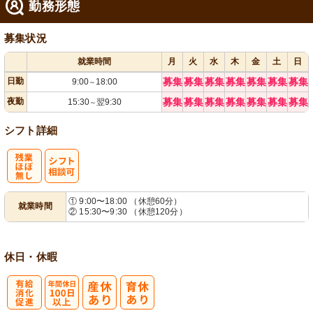
勤務形態
募集状況
就業時間
月
火
水
木
金
土
日
日勤
募集
募集
募集
募集
募集
募集
募集
9:00
18:00
～
夜勤
募集
募集
募集
募集
募集
募集
募集
15:30
翌9:30
～
シフト詳細
残
シ
① 9:00〜18:00 （休憩60分）
就業時間
② 15:30〜9:30 （休憩120分）
業ほぼなし
フト相談可
休日・休暇
有
年間休日