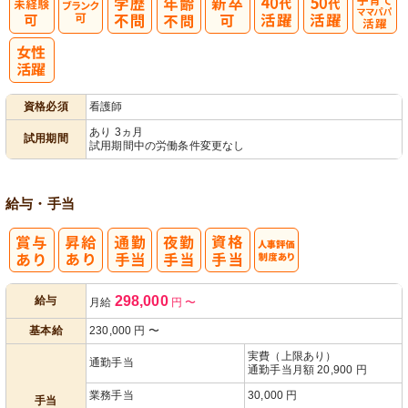
子育てママパ
パ活躍
資格必須
看護師
あり 3ヵ月
試用期間
試用期間中の労働条件変更なし
給与・手当
人事評価制度
298,000
給与
月給
円
〜
あり
基本給
230,000
円
〜
実費（上限あり）
通勤手当
通勤手当月額 20,900 円
業務手当
30,000 円
手当