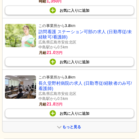
1,350
時給
円
お気に入り
に
追加
この事業所から
3.8
km
訪問看護 ステーション可部の求人 (日勤専従/未
経験可/看護師)
広島県広島市安佐北区
中島駅から0.5km
21.0
月給
万円
お気に入り
に
追加
この事業所から
3.8
km
長久堂野村病院の求人 (日勤専従/経験者のみ可/
看護師)
広島県広島市安佐北区
中島駅から0.5km
21.8
月給
万円
お気に入り
に
追加
もっと見る