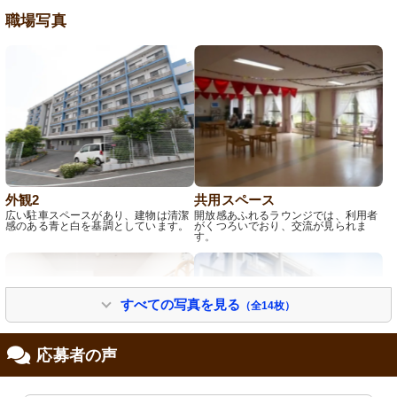
職場写真
外観2
共用スペース
広い駐車スペースがあり、建物は清潔
開放感あふれるラウンジでは、利用者
感のある青と白を基調としています。
がくつろいでおり、交流が見られま
す。
すべての写真を見る
（全14枚）
応募者の声