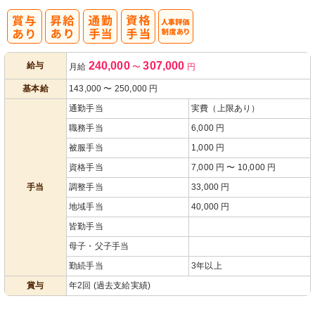
人事評価制度
240,000
307,000
給与
月給
〜
円
あり
基本給
143,000
〜
250,000
円
通勤手当
実費（上限あり）
職務手当
6,000 円
被服手当
1,000 円
資格手当
7,000 円 〜 10,000 円
手当
調整手当
33,000 円
地域手当
40,000 円
皆勤手当
母子・父子手当
勤続手当
3年以上
賞与
年2回 (過去支給実績)