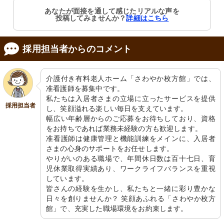
部屋2
外観
あなたが面接を通して感じたリアルな声を
ゆったりとした空間に配された家具は
清潔感のあるモダンな建物で、穏やか
投稿してみませんか？
詳細はこちら
生活を豊かにし、安心感を提供しま
な日々を過ごせそうです。
す。
採用担当者からのコメント
介護付き有料老人ホーム「さわやか枚方館」では、
准看護師を募集中です。

私たちは入居者さまの立場に立ったサービスを提供
採用担当者
し、笑顔溢れる楽しい毎日を支えています。

幅広い年齢層からのご応募をお待ちしており、資格
エントランス
玄関2
をお持ちであれば業務未経験の方も歓迎します。

温かみのある木目調の扉が出迎えてく
お出迎えする入口には、華やかなリー
れます。おしゃれな飾りが季節の訪れ
スが訪れる人を暖かく迎えています。
准看護師は健康管理と機能訓練をメインに、入居者
を感じさせます。
さまの心身のサポートをお任せします。

やりがいのある職場で、年間休日数は百十七日、育
児休業取得実績あり、ワークライフバランスを重視
しています。

皆さんの経験を生かし、私たちと一緒に彩り豊かな
日々を創りませんか？ 笑顔あふれる「さわやか枚方
館」で、充実した職場環境をお約束します。