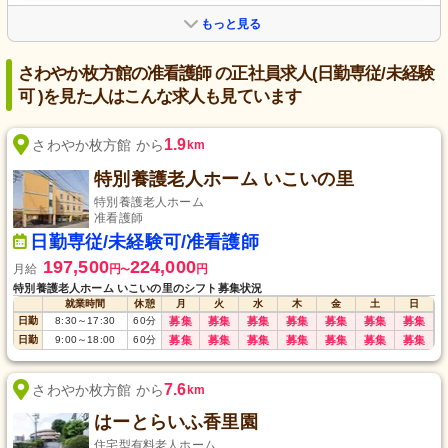
もっと見る
さわやか枚方館の准看護師 の正社員求人(日勤専従/未経験
可 )を見た人はこんな求人も見ています
1.9
さわやか枚方館 から
km
特別養護老人ホーム いこいの里
特別養護老人ホーム
准看護師
日勤専従/未経験可/准看護師
197,500
224,000
月給
円
円
〜
特別養護老人ホーム いこいの里のシフト募集状況
就業時間
休憩
月
火
水
木
金
土
日
日勤
8:30
～
17:30
60
分
募集
募集
募集
募集
募集
募集
募集
日勤
9:00
～
18:00
60
分
募集
募集
募集
募集
募集
募集
募集
7.6
さわやか枚方館 から
km
はーとらいふ香里園
住宅型有料老人ホーム