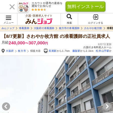
スカウトや選考の連絡を
無料インストール
通知でお知らせ
介護･医療求人サイト
メニュー
検索
ログインする
みんジョブ
准看護師
大阪府の准看護師
枚方市の准看護師
さわやか枚方館
准看
【8/7更新】さわやか枚方館
の准看護師の正社員求人
月給
240,000
307,000
〜
円
8月7日更新
介護付き有料老人ホーム
大阪府
枚方市
招提大谷
長尾駅
から1.7km
藤阪駅
から2.1km
松井山手駅
か
Yo
自由