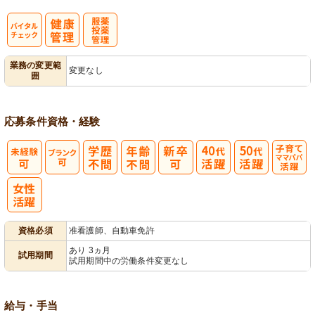
バイタルチェ
服薬・投薬管
業務の変更範
変更なし
囲
ック
理
応募条件
資格・経験
子育てママパ
パ活躍
資格必須
准看護師、自動車免許
あり 3ヵ月
試用期間
試用期間中の労働条件変更なし
給与・手当