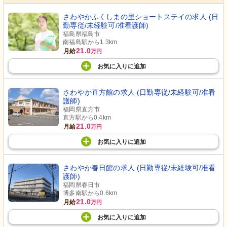
さわやかふくしまの里ショートステイの求人 (日
勤専従/未経験可/准看護師)
福島県福島市
南福島駅から1.3km
21.0
月給
万円
お気に入り
に
追加
さわやか直方館の求人 (日勤専従/未経験可/准看
護師)
福岡県直方市
直方駅から0.4km
21.0
月給
万円
お気に入り
に
追加
さわやか春日館の求人 (日勤専従/未経験可/准看
護師)
福岡県春日市
博多南駅から0.6km
21.0
月給
万円
お気に入り
に
追加