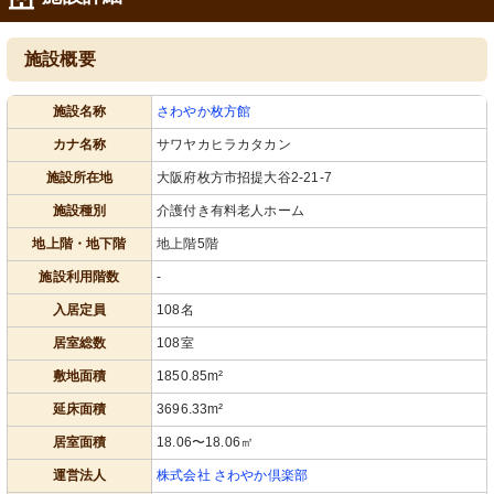
洗面台
トイレ
施設概要
整然と配置された清潔感のあふれる洗
手すり完備で安全なトイレスペース。
面スペースです。利用者の快適な生活
清潔感ある洗面台も魅力です。
を支える環境が整っています。
施設名称
さわやか枚方館
カナ名称
サワヤカヒラカタカン
施設所在地
大阪府枚方市招提大谷2-21-7
施設種別
介護付き有料老人ホーム
地上階・地下階
地上階5階
施設利用階数
-
入居定員
108名
浴室2
機械浴
天井が高く開放的なバリアフリー設計
広々と清潔感のある浴室で、安全な入
居室総数
108室
の浴室です。リハビリサポートに優れ
浴サポートが整っています。
た環境を整えています。
敷地面積
1850.85m²
延床面積
3696.33m²
居室面積
18.06〜18.06㎡
運営法人
株式会社 さわやか倶楽部