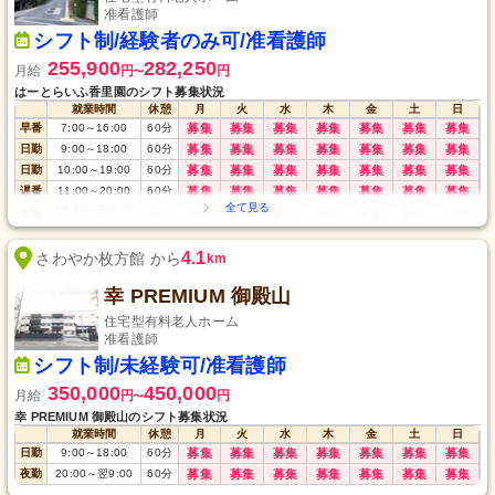
准看護師
シフト制/経験者のみ可/准看護師
255,900
282,250
月給
円
円
〜
はーとらいふ香里園のシフト募集状況
就業時間
休憩
月
火
水
木
金
土
日
早番
7:00
～
16:00
60
分
募集
募集
募集
募集
募集
募集
募集
日勤
9:00
～
18:00
60
分
募集
募集
募集
募集
募集
募集
募集
日勤
10:00
～
19:00
60
分
募集
募集
募集
募集
募集
募集
募集
遅番
11:00
～
20:00
60
分
募集
募集
募集
募集
募集
募集
募集
15:30
～
翌9:00
夜勤
90
分
募集
募集
募集
募集
募集
募集
募集
(16h)
4.1
さわやか枚方館 から
km
幸 PREMIUM 御殿山
住宅型有料老人ホーム
准看護師
シフト制/未経験可/准看護師
350,000
450,000
月給
円
円
〜
幸 PREMIUM 御殿山のシフト募集状況
就業時間
休憩
月
火
水
木
金
土
日
日勤
9:00
～
18:00
60
分
募集
募集
募集
募集
募集
募集
募集
夜勤
20:00
～
翌9:00
60
分
募集
募集
募集
募集
募集
募集
募集