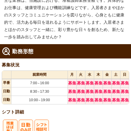
主な業務は、当施設における、准看護師業務全般です。具体的な
お仕事は、健康管理および機能訓練などです。入居者さまやほか
のスタッフとコミュニケーションを図りながら、心身ともに健康
的で、活力ある毎日を送れるようにサポートします。入居者さま
とほかのスタッフと一緒に、彩り豊かな日々を創るため、新たな
一歩を踏み出してみませんか？
勤務形態
募集状況
就業時間
月
火
水
木
金
土
日
早番
募集
募集
募集
募集
募集
募集
募集
7:00
16:00
～
日勤
募集
募集
募集
募集
募集
募集
募集
8:30
17:30
～
日勤
募集
募集
募集
募集
募集
募集
募集
10:00
19:00
～
シフト詳細