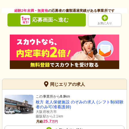
経験2年未満
・
無資格
の応募者の書類通過実績がある事業所です
応募画面
進む
へ
お気に入り
同じエリアの求人
この事業所から
0.9
km
枚方 老人保健施設 のぞみの求人 (シフト制/経験
者のみ可/准看護師)
大阪府枚方市
藤阪駅から2.1km
25.7
月給
万円