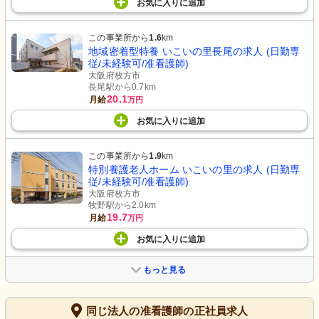
お気に入り
に
追加
この事業所から
1.6
km
地域密着型特養 いこいの里長尾の求人 (日勤専
従/未経験可/准看護師)
大阪府枚方市
長尾駅から0.7km
20.1
月給
万円
お気に入り
に
追加
この事業所から
1.9
km
特別養護老人ホーム いこいの里の求人 (日勤専
従/未経験可/准看護師)
大阪府枚方市
牧野駅から2.0km
19.7
月給
万円
お気に入り
に
追加
もっと見る
同じ法人の准看護師の正社員求人