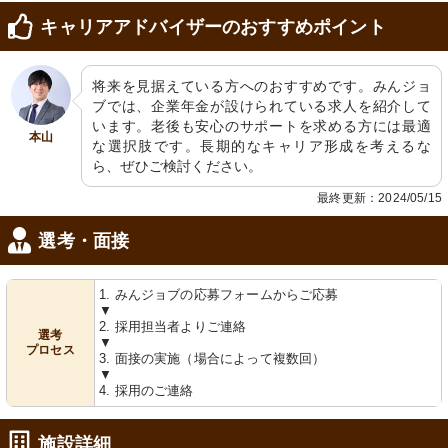
キャリアアドバイザーのおすすめポイント
廊下1
リハビリスペース
明るく清潔感のあふれる空間で、壁に
ゆったりとしたリラックスチェアと、
はアクティビティの写真が飾られてい
運動機器が完備された訓練の空間で
ます。
す。
将来を見据えている方へのおすすめです。みんジョ
ブでは、企業年金が設けられている求人を紹介して
います。老後も安心のサポートを求める方には最適
本山
な選択肢です。長期的なキャリア形成を考えるな
ら、ぜひご検討ください。
最終更新：2024/05/15
選考・面接
エレベーターホール
家具
車椅子ユーザーにとって利便性を考慮
清潔感のある居室には、必要な家具と
1. みんジョブの応募フォームからご応募
した廊下です。明るく広々とした通路
エアコンが完備されています。
が印象的です。
▼
2. 採用担当者よりご連絡
選考
▼
プロセス
3. 面接の実施（場合によって複数回）
▼
4. 採用のご連絡
施設詳細