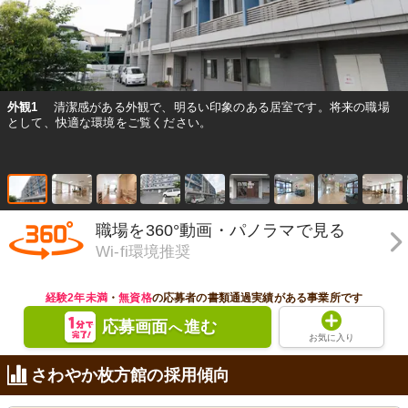
外観1
清潔感がある外観で、明るい印象のある居室です。将来の職場
として、快適な環境をご覧ください。
職場を360°動画・パノラマで見る
Wi-fi環境推奨
経験2年未満
・
無資格
の応募者の書類通過実績がある事業所です
応募画面
進む
へ
お気に入り
さわやか枚方館の採用傾向