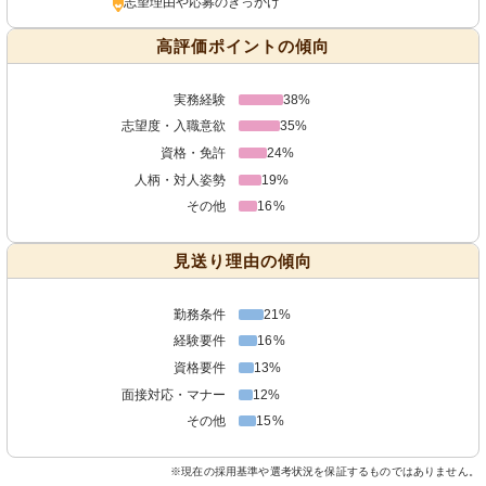
志望理由や応募のきっかけ
高評価ポイントの傾向
実務経験
38%
志望度・入職意欲
35%
資格・免許
24%
人柄・対人姿勢
19%
その他
16%
見送り理由の傾向
勤務条件
21%
経験要件
16%
資格要件
13%
面接対応・マナー
12%
その他
15%
※現在の採用基準や選考状況を保証するものではありません。