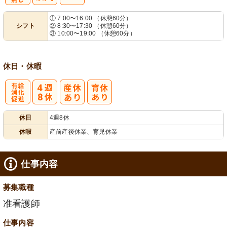
残
シ
① 7:00〜16:00 （休憩60分）
シフト
② 8:30〜17:30 （休憩60分）
業ほぼなし
フト相談可
③ 10:00〜19:00 （休憩60分）
休日・休暇
有
休日
4週8休
給消化促進
休暇
産前産後休業、育児休業
仕事内容
募集職種
准看護師
仕事内容