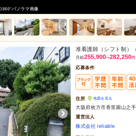
360°パノラマ画像
准看護師（シフト制）
255,900
282,250
月給
〜
円
応募条件
住所
地図を見る
代活躍
大阪府枚方市香里園山之手町
運営法人
株式会社 reliable