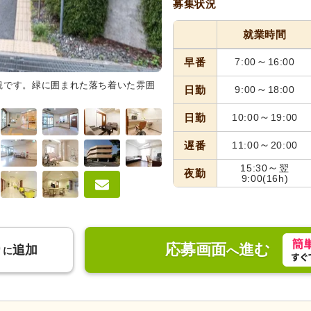
募集状況
就業時間
～
早番
7:00
16:00
観です。緑に囲まれた落ち着いた雰囲
食堂
共有スペースは開放感のあ
～
日勤
9:00
18:00
過ごせる環境です。椅子は車椅子
～
日勤
10:00
19:00
～
遅番
11:00
20:00
～
15:30
翌
夜勤
9:00
(16h)
応募画面
進む
り
追加
へ
に