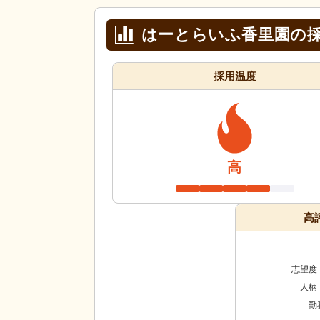
はーとらいふ香里園の
採用温度
高
高
志望度
人柄
勤