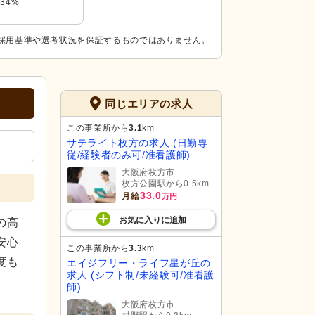
34%
採用基準や選考状況を保証するものではありません。
同じエリアの求人
この事業所から
3.1
km
サテライト枚方の求人 (日勤専
従/経験者のみ可/准看護師)
大阪府枚方市
枚方公園駅から0.5km
33.0
月給
万円
お気に入り
に
追加
の高
安心
この事業所から
3.3
km
度も
エイジフリー・ライフ星が丘の
求人 (シフト制/未経験可/准看護
師)
大阪府枚方市