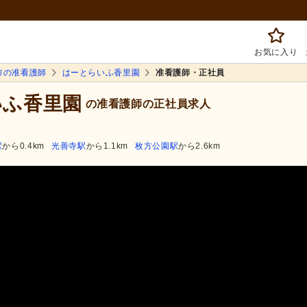
お気に入り
市の准看護師
はーとらいふ香里園
准看護師・正社員
いふ香里園
の准看護師の正社員求人
駅
から0.4km
光善寺駅
から1.1km
枚方公園駅
から2.6km