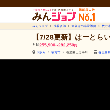
介護求人数No.1
介護･医療求人サイト
みんジョブ
准看護師
大阪府の准看護師
枚方
【7/28更新】はーとら
月給
255,900
282,250
〜
円
大阪府
枚方市
香里園山之手町
香里園