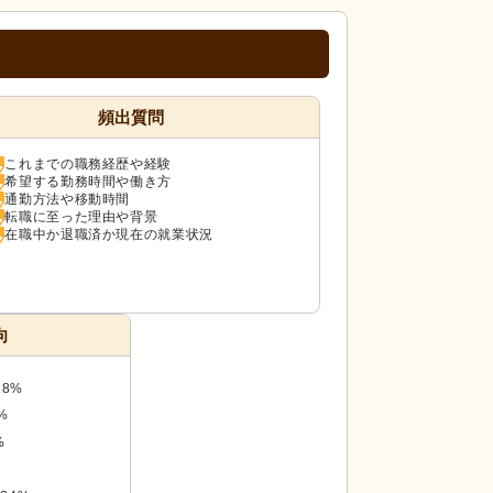
頻出質問
これまでの職務経歴や経験
希望する勤務時間や働き方
通勤方法や移動時間
転職に至った理由や背景
在職中か退職済か現在の就業状況
向
28%
%
%