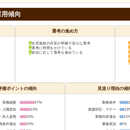
採用傾向
選考の進め方
合否連絡の目安が明確で安心な選考
選考に時間をかけている
状況に応じて選考を進めている
評価ポイントの傾向
見送り理由の傾
実務経験
47%
勤務条件
・入職意欲
33%
面接対応・マナー
16
・対人姿勢
20%
業務内容適合
13
務条件適合
20%
募集状況
6%