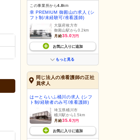
この事業所から
4.8
km
幸 PREMIUM 御殿山の求人 (シ
フト制/未経験可/准看護師)
大阪府枚方市
御殿山駅から0.2km
35.0
月給
万円
お気に入り
に
追加
もっと見る
同じ法人の准看護師の正社
員求人
はーとらいふ桶川の求人 (シフ
ト制/経験者のみ可/准看護師)
埼玉県桶川市
桶川駅から1.5km
35.6
月給
万円
お気に入り
に
追加