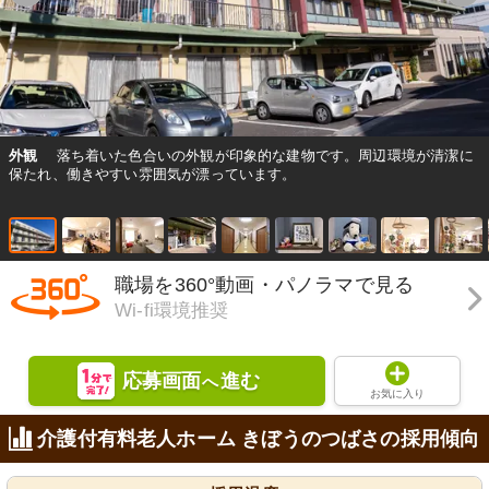
外観
落ち着いた色合いの外観が印象的な建物です。周辺環境が清潔に
保たれ、働きやすい雰囲気が漂っています。
職場を360°動画・パノラマで見る
Wi-fi環境推奨
応募画面
進む
へ
お気に入り
介護付有料老人ホーム きぼうのつばさの採用傾向