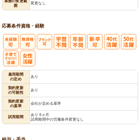
業務の変更範
変更なし
囲
営
応募条件
資格・経験
子育てママパ
雇用期間
あり
の定め
パ活躍
契約更新
あり
の可能性
契約更新
会社が定める基準
の基準
あり 6ヵ月
試用期間
試用期間中の労働条件変更なし
給与・手当