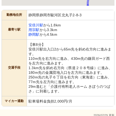
勤務地住所
静岡県静岡市駿河区北丸子2-8-3
談話コーナー
居室入り口
安倍川駅
から1.8km
明るい光が差し込む食堂で、ゆったり
手すり沿いに記録を残すメモが置かれ
最寄り駅
用宗駅
から3.3km
とした時間が過ごせます。おしゃれな
ており、日々の配慮が見受けられま
内装が印象的です。
す。
静岡駅
から4.5km
【車8分】
安倍川駅出入口2から65m先を斜め右方向に進みま
す。
110m先を右方向に進み、430m先の鎌田ガード西
を左方向に進みます。
交通手段
1.3km先を斜め右方向（県道２０８号線）に進み、
180m先の金属団地入口を左方向に進みます。
250m先の丸子６丁目を右方向（東海道）に進み、
77m先を左方向に進みます。
非常階段
地域交流室
29m進むと「介護付有料老人ホーム きぼうのつば
工夫を凝らした建物のデザインが、訪
広々とした空間にはプロジェクターと
れる人々を温かく迎えます。
スクリーンが完備され、様々な用途に
さ」に到着します。
対応可能です。
マイカー通勤
駐車場料金負担2,000円/月
2026/07/29 更新