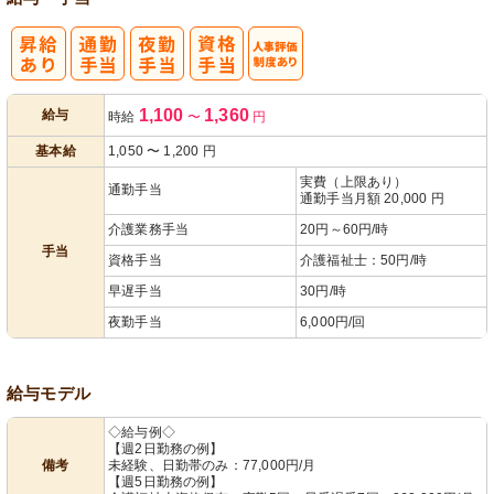
人事評価制度
1,100
1,360
給与
時給
〜
円
あり
基本給
1,050
〜
1,200
円
実費（上限あり）
通勤手当
通勤手当月額 20,000 円
介護業務手当
20円～60円/時
手当
資格手当
介護福祉士：50円/時
早遅手当
30円/時
夜勤手当
6,000円/回
給与モデル
◇給与例◇
【週2日勤務の例】
備考
未経験、日勤帯のみ：77,000円/月
【週5日勤務の例】