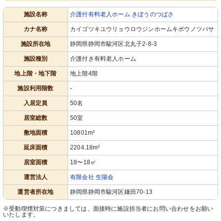
施設名称
介護付有料老人ホーム きぼうのつばさ
機能訓練室
共有スペース
カナ名称
カイゴツキユウリョウロウジンホームキボウノツバサ
広々とした空間で日差しが差し込む機
和のテイストを感じる空間で、ゆった
能訓練室です。多種多様なリハビリ機
りと食事や交流が楽しめます。
器が整っております。
施設所在地
静岡県静岡市駿河区北丸子2-8-3
施設種別
介護付き有料老人ホーム
地上階・地下階
地上階4階
施設利用階数
-
入居定員
50名
居室総数
50室
敷地面積
10801m²
玄関
掲示物
温かみのある照明と落ち着いた色合い
和の心を感じさせる飾りが、訪れる人
延床面積
2204.18m²
の受付が、訪れる人を優しく迎えま
の心を和ませます。
す。
居室面積
18〜18㎡
運営法人
有限会社 生陽会
運営者所在地
静岡県静岡市駿河区鎌田70-13
※受動喫煙対策につきましては、面接時に施設担当者にお問い合わせをお願い
いたします。