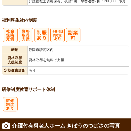
介護福祉士資格保有、夜勤5回、早番遅番7回：260,000円/月
福利厚生
社内制度
社
資格取得支援
扶養控除内考
転勤
静岡市駿河区内
会保険完備
あり
慮あり
資格取得
資格取得を無料で支援
支援制度
定期健康診断
あり
研修制度
教育
サポート体制
研
介護付有料老人ホーム きぼうのつばさの写真
修制度あり