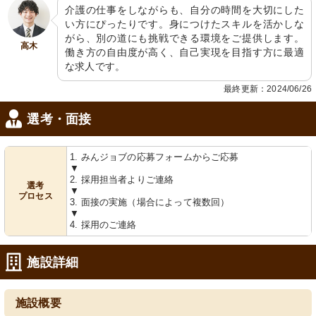
介護の仕事をしながらも、自分の時間を大切にした
い方にぴったりです。身につけたスキルを活かしな
談話室
浴室
がら、別の道にも挑戦できる環境をご提供します。
高木
明るく広々したラウンジで、利用者同
明るい採光と広々とした空間で、利用
働き方の自由度が高く、自己実現を目指す方に最適
士が交流しています。
者の安全を考えた浴室です。
な求人です。
最終更新：2024/06/26
選考・面接
1. みんジョブの応募フォームからご応募
▼
2. 採用担当者よりご連絡
選考
▼
浴室
浴室
プロセス
3. 面接の実施（場合によって複数回）
広々とした清潔感のあふれる設備で、
快適なケアを支援する、広々とした安
▼
安心してご利用いただけます。
全設計の浴室です。
4. 採用のご連絡
施設詳細
施設概要