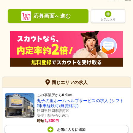
応募画面
進む
へ
お気に入り
居室・トイレ
清潔感があふれるデザインで、快適な
個室を実現しています。
同じエリアの求人
この事業所から
0.9
km
丸子の里ホームヘルプサービスの求人 (シフト
制/未経験可/無資格可)
静岡県静岡市駿河区
安倍川駅から0.9km
1,300
時給
円
お気に入り
に
追加