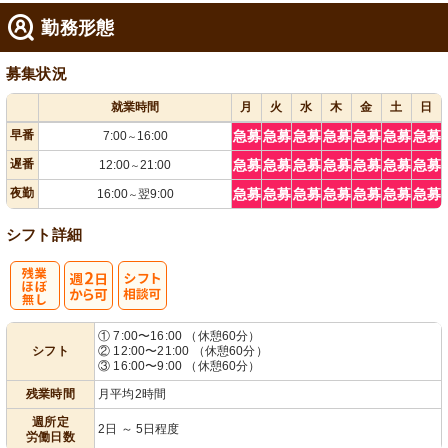
勤務形態
募集状況
就業時間
月
火
水
木
金
土
日
早番
急募
急募
急募
急募
急募
急募
急募
7:00
16:00
～
遅番
急募
急募
急募
急募
急募
急募
急募
12:00
21:00
～
夜勤
急募
急募
急募
急募
急募
急募
急募
16:00
翌9:00
～
シフト詳細
残
週
シ
① 7:00〜16:00 （休憩60分）
シフト
② 12:00〜21:00 （休憩60分）
業ほぼなし
2日から可
フト相談可
③ 16:00〜9:00 （休憩60分）
残業時間
月平均2時間
週所定
2日 ～ 5日程度
労働日数