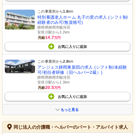
この事業所から
1.6
km
特別養護老人ホーム 丸子の里の求人 (シフト制/
経験者のみ可/無資格可)
静岡県静岡市駿河区
安倍川駅から3.2km
14.7
月給
万円
お気に入り
に
追加
この事業所から
2.9
km
アンジェス静岡東新田の求人 (シフト制/未経験
可/初任者研修（旧ヘルパー2級）)
静岡県静岡市駿河区
安倍川駅から1.3km
20.5
月給
万円
お気に入り
に
追加
もっと見る
同じ法人の介護職・ヘルパーのパート・アルバイト求人