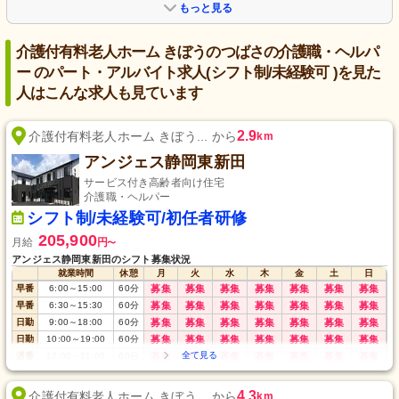
もっと見る
介護付有料老人ホーム きぼうのつばさの介護職・ヘルパ
ー のパート・アルバイト求人(シフト制/未経験可 )を見た
人はこんな求人も見ています
2.9
介護付有料老人ホーム きぼう... から
km
アンジェス静岡東新田
サービス付き高齢者向け住宅
介護職・ヘルパー
シフト制/未経験可/初任者研修
205,900
月給
円
〜
アンジェス静岡東新田のシフト募集状況
就業時間
休憩
月
火
水
木
金
土
日
早番
6:00
～
15:00
60
分
募集
募集
募集
募集
募集
募集
募集
早番
6:30
～
15:30
60
分
募集
募集
募集
募集
募集
募集
募集
日勤
9:00
～
18:00
60
分
募集
募集
募集
募集
募集
募集
募集
日勤
10:00
～
19:00
60
分
募集
募集
募集
募集
募集
募集
募集
遅番
12:00
～
21:00
60
分
募集
募集
募集
募集
募集
募集
募集
夜勤
17:00
～
翌9:00
120
分
募集
募集
募集
募集
募集
募集
募集
6:00
～
21:00
長日
60
分
募集
募集
募集
募集
募集
募集
募集
4.3
介護付有料老人ホーム きぼう... から
km
(8h)