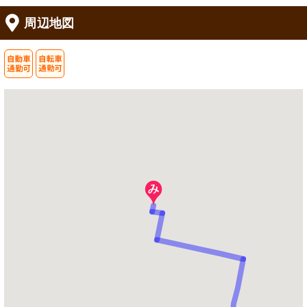
周辺地図
共有スペース
外観
温かみのある和風デザインの共用スペ
ゆったりとした開放感のエントランス
ースです。ゆったりとくつろげる座席
が迎えてくれます。明るく清潔感あふ
が配置されています。
れる外観が印象的です。
ダイニング
居室
木目調のテーブルが並ぶ食堂では、温
居室はゆとりの空間で、シンプルなが
かみのある食事時間を過ごせます。
ら温かみのある家具が配置されていま
す。