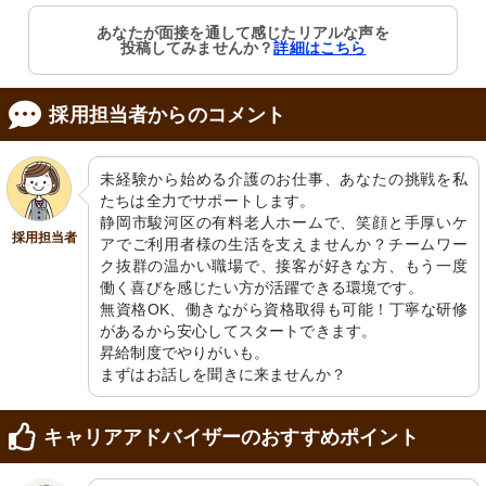
あなたが面接を通して感じたリアルな声を
居室
食堂
投稿してみませんか？
詳細はこちら
清潔感ある居室には必要な設備が整っ
明るい光が差し込む、広々とした共有
ており、日々の暮らしをサポートしま
スペースでのふれあいのひとときで
す。
す。
採用担当者からのコメント
未経験から始める介護のお仕事、あなたの挑戦を私
たちは全力でサポートします。

静岡市駿河区の有料老人ホームで、笑顔と手厚いケ
採用担当者
アでご利用者様の生活を支えませんか？チームワー
ク抜群の温かい職場で、接客が好きな方、もう一度
掲示物
談話室
働く喜びを感じたい方が活躍できる環境です。

手仕事の優しさが伝わる空間に、和の
利用者が様々な活動を楽しむ広々とし
無資格OK、働きながら資格取得も可能！丁寧な研修
趣を感じるディテールがあります。
た空間です。やりがいのある環境で働
があるから安心してスタートできます。

けます。
昇給制度でやりがいも。

まずはお話しを聞きに来ませんか？
キャリアアドバイザーのおすすめポイント