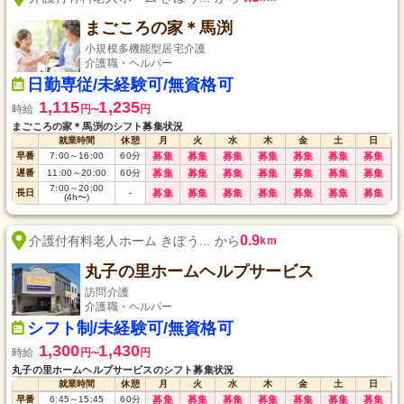
まごころの家＊馬渕
小規模多機能型居宅介護
介護職・ヘルパー
日勤専従/未経験可/無資格可
1,115
1,235
時給
円
円
〜
まごころの家＊馬渕のシフト募集状況
就業時間
休憩
月
火
水
木
金
土
日
早番
7:00
～
16:00
60
分
募集
募集
募集
募集
募集
募集
募集
遅番
11:00
～
20:00
60
分
募集
募集
募集
募集
募集
募集
募集
7:00
～
20:00
長日
-
募集
募集
募集
募集
募集
募集
募集
(4h〜)
0.9
介護付有料老人ホーム きぼう... から
km
丸子の里ホームヘルプサービス
訪問介護
介護職・ヘルパー
シフト制/未経験可/無資格可
1,300
1,430
時給
円
円
〜
丸子の里ホームヘルプサービスのシフト募集状況
就業時間
休憩
月
火
水
木
金
土
日
早番
6:45
～
15:45
60
分
募集
募集
募集
募集
募集
募集
募集