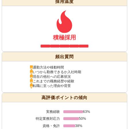
採用温度
積極採用
頻出質問
通勤方法や移動時間
いつから勤務できるか入社時期
現在の他社への応募状況
これまでの職務経歴や経験
転職に至った理由や背景
高評価ポイントの傾向
実務経験
63%
特定業務対応力
50%
資格・免許
38%