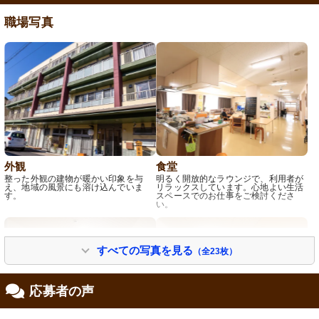
職場写真
外観
食堂
整った外観の建物が暖かい印象を与
明るく開放的なラウンジで、利用者が
え、地域の風景にも溶け込んでいま
リラックスしています。心地よい生活
す。
スペースでのお仕事をご検討くださ
い。
すべての写真を見る
（全23枚）
応募者の声