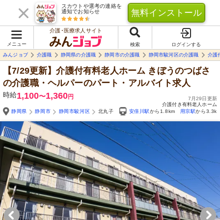
スカウトや選考の連絡を
無料インストール
通知でお知らせ
介護･医療求人サイト
メニュー
検索
ログインする
みんジョブ
介護職
静岡県の介護職
静岡市の介護職
静岡市駿河区の介護職
介護
【7/29更新】介護付有料老人ホーム きぼうのつばさ
の介護職・ヘルパーのパート・アルバイト求人
時給
1,100
1,360
〜
円
7月29日更新
介護付き有料老人ホーム
静岡県
静岡市
静岡市駿河区
北丸子
安倍川駅
から1.8km
用宗駅
から3.3k
Yo
自由