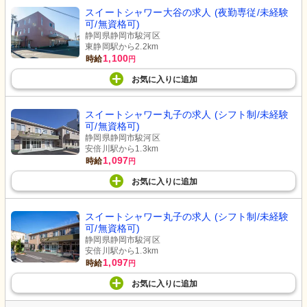
スイートシャワー大谷の求人 (夜勤専従/未経験
可/無資格可)
静岡県静岡市駿河区
東静岡駅から2.2km
1,100
時給
円
お気に入り
に
追加
スイートシャワー丸子の求人 (シフト制/未経験
可/無資格可)
静岡県静岡市駿河区
安倍川駅から1.3km
1,097
時給
円
お気に入り
に
追加
スイートシャワー丸子の求人 (シフト制/未経験
可/無資格可)
静岡県静岡市駿河区
安倍川駅から1.3km
1,097
時給
円
お気に入り
に
追加