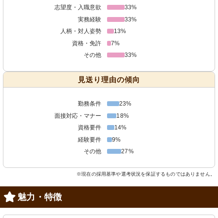
志望度・入職意欲
33%
実務経験
33%
人柄・対人姿勢
13%
資格・免許
7%
その他
33%
見送り理由の傾向
勤務条件
23%
面接対応・マナー
18%
資格要件
14%
経験要件
9%
その他
27%
※現在の採用基準や選考状況を保証するものではありません。
魅力・特徴