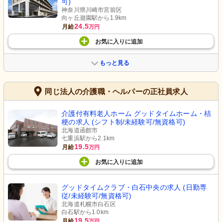
可)
神奈川県川崎市宮前区
向ヶ丘遊園駅から1.9km
24.5
月給
万円
お気に入り
に
追加
もっと見る
同じ法人の介護職・ヘルパーの正社員求人
介護付有料老人ホーム グッドタイムホーム・桔
梗の求人 (シフト制/未経験可/無資格可)
北海道函館市
七重浜駅から2.1km
19.5
月給
万円
お気に入り
に
追加
グッドタイムクラブ・白石中央の求人 (日勤専
従/未経験可/無資格可)
北海道札幌市白石区
白石駅から1.0km
19.5
月給
万円