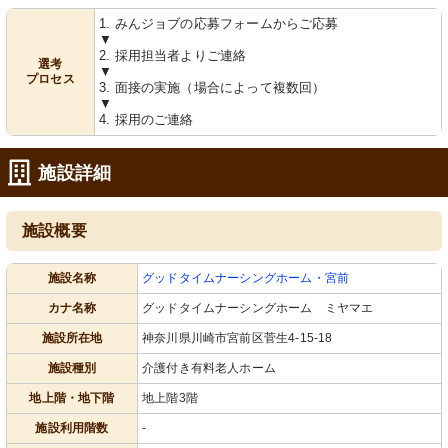
1. みんジョブの応募フォームからご応募
▼
2. 採用担当者よりご連絡
選考
▼
プロセス
3. 面接の実施（場合によって複数回）
▼
4. 採用のご連絡
施設詳細
施設概要
施設名称
グッドタイムナーシングホーム・宮前
カナ名称
グッドタイムナーシングホーム ミヤマエ
施設所在地
神奈川県川崎市宮前区菅生4-15-18
施設種別
介護付き有料老人ホーム
地上階・地下階
地上階3階
施設利用階数
-