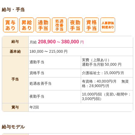
給与・手当
処
人事評価制度
208,900
380,000
給与
月給
〜
円
遇改善手当
あり
基本給
180,000
〜
215,000
円
実費（上限あり）
通勤手当
通勤手当月額 50,000 円
資格手当
介護福祉士：15,000円/月
手当
有資格：40,000円/月 無資
処遇改善手当
格：28,900円/月
10,000円/回（見習い期間中：
夜勤手当
3,000円/回）
賞与
年2回
給与モデル