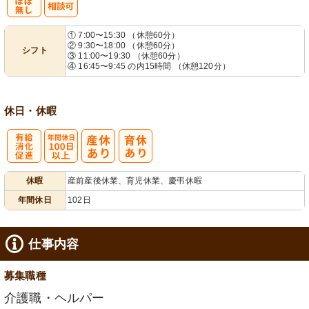
残
シ
① 7:00〜15:30 （休憩60分）
② 9:30〜18:00 （休憩60分）
シフト
業ほぼなし
フト相談可
③ 11:00〜19:30 （休憩60分）
④ 16:45〜9:45 の内15時間 （休憩120分）
休日・休暇
有
年間休日
休暇
産前産後休業、育児休業、慶弔休暇
給消化促進
100日以上
年間休日
102日
仕事内容
募集職種
介護職・ヘルパー