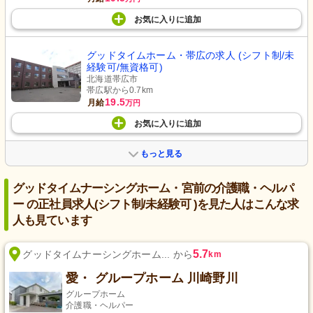
お気に入り
に
追加
グッドタイムホーム・帯広の求人 (シフト制/未
経験可/無資格可)
北海道帯広市
帯広駅から0.7km
19.5
月給
万円
お気に入り
に
追加
もっと見る
グッドタイムナーシングホーム・宮前の介護職・ヘルパ
ー の正社員求人(シフト制/未経験可 )を見た人はこんな求
人も見ています
5.7
グッドタイムナーシングホーム... から
km
愛・ グループホーム 川崎野川
グループホーム
介護職・ヘルパー