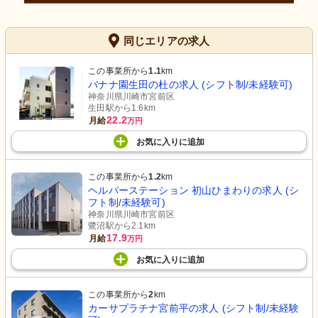
同じエリアの求人
この事業所から
1.1
km
バナナ園生田の杜の求人 (シフト制/未経験可)
神奈川県川崎市宮前区
生田駅から1.6km
22.2
月給
万円
お気に入り
に
追加
この事業所から
1.2
km
ヘルパーステーション 初山ひまわりの求人 (シ
フト制/未経験可)
神奈川県川崎市宮前区
鷺沼駅から2.1km
17.9
月給
万円
お気に入り
に
追加
この事業所から
2
km
カーサプラチナ宮前平の求人 (シフト制/未経験