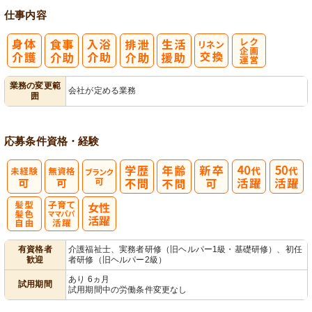
仕事内容
レク企画・運
業務の変更範
会社が定める業務
囲
営
応募条件
資格・経験
髪型・髪色自
子育てママパ
有資格者
介護福祉士、実務者研修（旧ヘルパー1級・基礎研修）、初任
歓迎
者研修（旧ヘルパー2級）
由
パ活躍
あり 6ヵ月
試用期間
試用期間中の労働条件変更なし