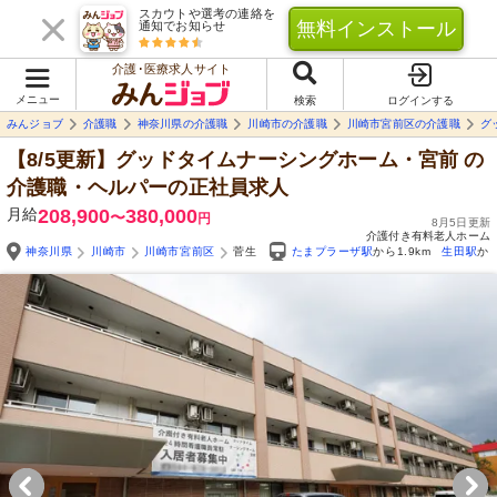
スカウトや選考の連絡を
無料インストール
通知でお知らせ
介護･医療求人サイト
メニュー
検索
ログインする
みんジョブ
介護職
神奈川県の介護職
川崎市の介護職
川崎市宮前区の介護職
グ
【8/5更新】グッドタイムナーシングホーム・宮前
の
介護職・ヘルパーの正社員求人
月給
208,900
380,000
〜
円
8月5日更新
介護付き有料老人ホーム
神奈川県
川崎市
川崎市宮前区
菅生
たまプラーザ駅
から1.9km
生田駅
から