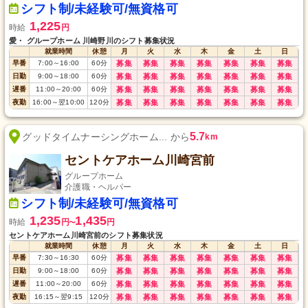
シフト制/未経験可/無資格可
1,225
時給
円
愛・ グループホーム 川崎野川のシフト募集状況
就業時間
休憩
月
火
水
木
金
土
日
早番
7:00
～
16:00
60
分
募集
募集
募集
募集
募集
募集
募集
日勤
9:00
～
18:00
60
分
募集
募集
募集
募集
募集
募集
募集
遅番
11:00
～
20:00
60
分
募集
募集
募集
募集
募集
募集
募集
夜勤
16:00
～
翌10:00
120
分
募集
募集
募集
募集
募集
募集
募集
5.7
グッドタイムナーシングホーム... から
km
セントケアホーム川崎宮前
グループホーム
介護職・ヘルパー
シフト制/未経験可/無資格可
1,235
1,435
時給
円
円
〜
セントケアホーム川崎宮前のシフト募集状況
就業時間
休憩
月
火
水
木
金
土
日
早番
7:30
～
16:30
60
分
募集
募集
募集
募集
募集
募集
募集
日勤
9:00
～
18:00
60
分
募集
募集
募集
募集
募集
募集
募集
遅番
11:00
～
20:00
60
分
募集
募集
募集
募集
募集
募集
募集
夜勤
16:15
～
翌9:15
120
分
募集
募集
募集
募集
募集
募集
募集