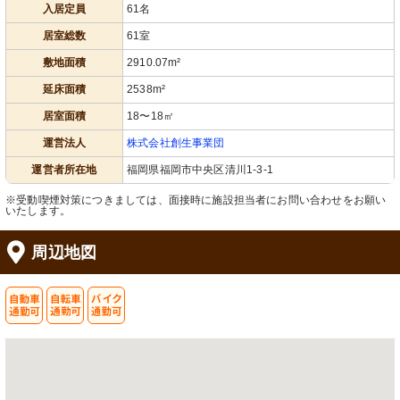
入居定員
61名
居室総数
61室
敷地面積
2910.07m²
延床面積
2538m²
居室面積
18〜18㎡
運営法人
株式会社創生事業団
運営者所在地
福岡県福岡市中央区清川1-3-1
※受動喫煙対策につきましては、面接時に施設担当者にお問い合わせをお願い
いたします。
周辺地図