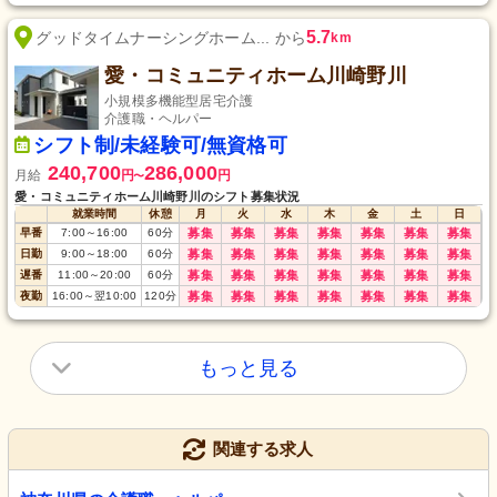
5.7
グッドタイムナーシングホーム... から
km
愛・コミュニティホーム川崎野川
小規模多機能型居宅介護
介護職・ヘルパー
シフト制/未経験可/無資格可
240,700
286,000
月給
円
円
〜
愛・コミュニティホーム川崎野川のシフト募集状況
就業時間
休憩
月
火
水
木
金
土
日
早番
7:00
～
16:00
60
分
募集
募集
募集
募集
募集
募集
募集
日勤
9:00
～
18:00
60
分
募集
募集
募集
募集
募集
募集
募集
遅番
11:00
～
20:00
60
分
募集
募集
募集
募集
募集
募集
募集
夜勤
16:00
～
翌10:00
120
分
募集
募集
募集
募集
募集
募集
募集
もっと見る
関連する求人