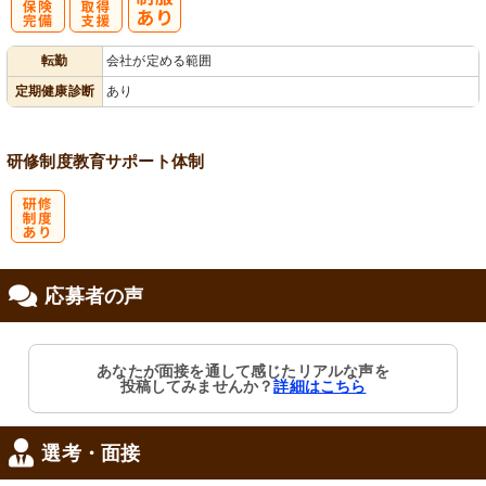
社
資格取得支援
転勤
会社が定める範囲
会保険完備
あり
定期健康診断
あり
研修制度
教育
サポート体制
研
応募者の声
修制度あり
あなたが面接を通して感じたリアルな声を
投稿してみませんか？
詳細はこちら
選考・面接