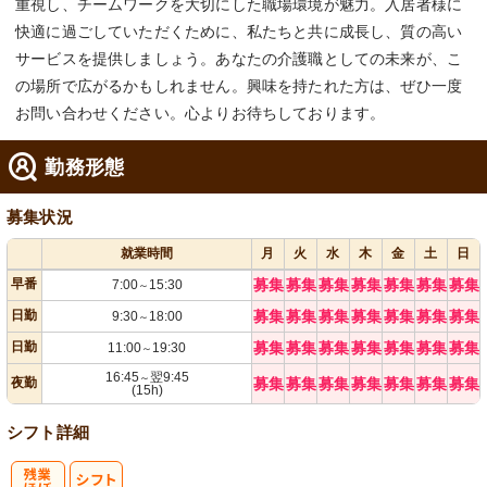
重視し、チームワークを大切にした職場環境が魅力。入居者様に
快適に過ごしていただくために、私たちと共に成長し、質の高い
サービスを提供しましょう。あなたの介護職としての未来が、こ
の場所で広がるかもしれません。興味を持たれた方は、ぜひ一度
お問い合わせください。心よりお待ちしております。
勤務形態
募集状況
就業時間
月
火
水
木
金
土
日
早番
募集
募集
募集
募集
募集
募集
募集
7:00
15:30
～
日勤
募集
募集
募集
募集
募集
募集
募集
9:30
18:00
～
日勤
募集
募集
募集
募集
募集
募集
募集
11:00
19:30
～
16:45
翌9:45
～
夜勤
募集
募集
募集
募集
募集
募集
募集
(15h)
シフト詳細