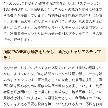
たちCocoro合同会社が運営する訪問看護リハビリステーション
TSUNAGUでは、言語聴覚士としてあなたの能力を存分に発揮で
きる機会を提供しています。当施設は栃木県栃木市河合町に位置
し、地域住民の方々のサポートを通じて、その生活の質の向上に
取り組んでいます。経験豊富なリハビリテーションの専門家とし
て、利用者様一人ひとりに合わせた個別のプランを立て、その実
行をお任せします。
病院での豊富な経験を活かし、新たなキャリアステップ
を！
あなたがこれまでに培ってきた病院でのリハビリ業務の経験を生
かし、よりフレキシブルな訪問リハビリの現場で新しい一歩を踏
み出すチャンスです。正社員としての安定した雇用を提供し、専
門知識を深めるための研修や学習の機会も充実しています。利用
者様と直接関わることで得られる達成感と、地域医療に対しての
貢献感は計り知れません。言語聴覚士として、利用者様の「つな
がり」を支える重要な役割を担っていただける方のご応募をお待