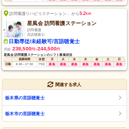
5.2
訪問看護リハビリステーション... から
km
星風会 訪問看護ステーション
訪問看護
言語聴覚士
日勤専従/未経験可/言語聴覚士
238,500
244,500
月給
円
円
〜
星風会 訪問看護ステーションのシフト募集状況
就業時間
休憩
月
火
水
木
金
土
日
日勤
8:30
～
17:30
75
分
募集
募集
募集
募集
募集
募集
募集
関連する求人
栃木県の言語聴覚士
栃木市の言語聴覚士