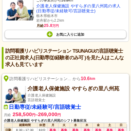
この事業所から
10.6
km
介護老人保健施設 やすらぎの里八州苑の求人
(日勤専従/未経験可/言語聴覚士)
栃木県栃木市
岩舟駅から2.2km
25.8
月給
万円
お気に入り
に
追加
訪問看護リハビリステーション TSUNAGUの言語聴覚士
の正社員求人(日勤専従/経験者のみ可 )を見た人はこんな
求人も見ています
10.6
訪問看護リハビリステーション... から
km
介護老人保健施設 やすらぎの里八州苑
介護老人保健施設
言語聴覚士
日勤専従/未経験可/言語聴覚士
258,500
269,000
月給
円
円
〜
介護老人保健施設 やすらぎの里八州苑のシフト募集状況
就業時間
休憩
月
火
水
木
金
土
日
日勤
8:30
～
17:30
60
分
募集
募集
募集
募集
募集
募集
募集