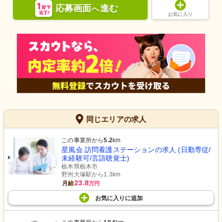
応募画面
進む
へ
お気に入り
同じエリアの求人
この事業所から
5.2
km
星風会 訪問看護ステーションの求人 (日勤専従/
未経験可/言語聴覚士)
栃木県栃木市
野州大塚駅から1.3km
23.8
月給
万円
お気に入り
に
追加