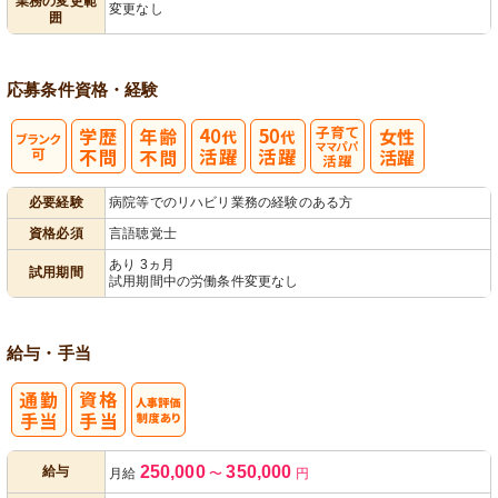
業務の変更範
変更なし
囲
用者宅訪問
応募条件
資格・経験
子育てママパ
必要経験
病院等でのリハビリ業務の経験のある方
パ活躍
資格必須
言語聴覚士
あり 3ヵ月
試用期間
試用期間中の労働条件変更なし
給与・手当
人事評価制度
250,000
350,000
給与
月給
〜
円
あり