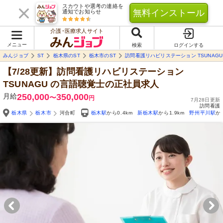
スカウトや選考の連絡を
無料インストール
通知でお知らせ
介護･医療求人サイト
メニュー
検索
ログインする
みんジョブ
ST
栃木県のST
栃木市のST
訪問看護リハビリステーション TSUNAGU
【7/28更新】訪問看護リハビリステーション
TSUNAGU
の言語聴覚士の正社員求人
月給
250,000
350,000
〜
円
7月28日更新
訪問看護
栃木県
栃木市
河合町
栃木駅
から0.4km
新栃木駅
から1.9km
野州平川駅
か