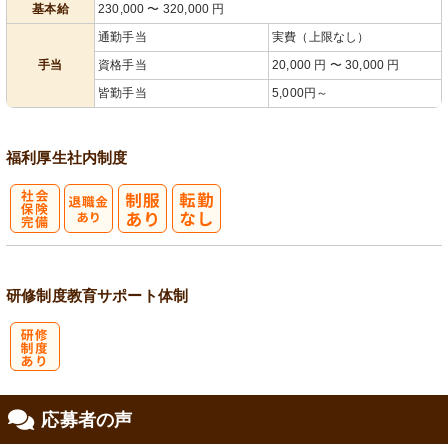
基本給
230,000
〜
320,000
円
通勤手当
実費（上限なし）
手当
資格手当
20,000 円 〜 30,000 円
皆勤手当
5,000円～
福利厚生
社内制度
社
会保険完備
研修制度
教育
サポート体制
研
応募者の声
修制度あり