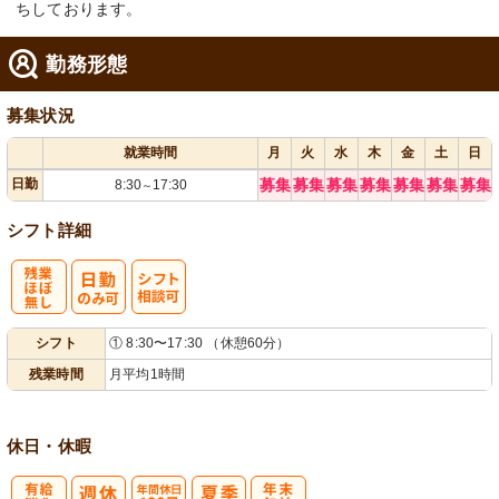
ちしております。
勤務形態
募集状況
就業時間
月
火
水
木
金
土
日
日勤
募集
募集
募集
募集
募集
募集
募集
8:30
17:30
～
シフト詳細
残
シ
シフト
① 8:30〜17:30 （休憩60分）
業ほぼなし
フト相談可
残業時間
月平均1時間
休日・休暇