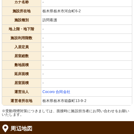
カナ名称
-
施設所在地
栃木県栃木市河合町6-2
施設種別
訪問看護
地上階・地下階
-
施設利用階数
-
入居定員
-
居室総数
-
敷地面積
-
延床面積
-
居室面積
-
運営法人
Cocoro 合同会社
運営者所在地
栃木県栃木市箱森町13-9-2
※受動喫煙対策につきましては、面接時に施設担当者にお問い合わせをお願い
いたします。
周辺地図