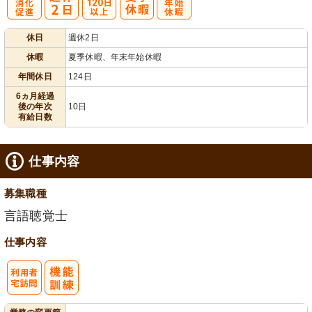
有
年間休日
年
休日
週休2日
給消化促進
120日以上
末年始休暇
休暇
夏季休暇、年末年始休暇
年間休日
124日
6ヵ月経過
後の年次
10日
有給日数
仕事内容
募集職種
言語聴覚士
仕事内容
利