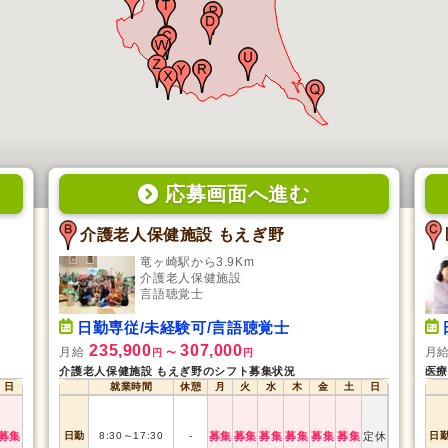
応募画面
へ
進む
介護老人保健施設 もえぎ野
竜ヶ崎駅から3.9Km
介護老人保健施設
言語聴覚士
日勤専従/未経験可/言語聴覚士
235,900
307,000
月給
月
円
〜
円
介護老人保健施設 もえぎ野のシフト募集状況
医療
日
就業時間
休憩
月
火
水
木
金
土
日
募集
日勤
8:30
～
17:30
-
募集
募集
募集
募集
募集
募集
定休
日