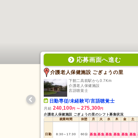
応募画面
へ
進む
介護老人保健施設 ごぎょうの里
下館二高前駅から0.7Km
介護老人保健施設
言語聴覚士
日勤専従/未経験可/言語聴覚士
240,100
275,300
月給
円
〜
円
介護老人保健施設 ごぎょうの里のシフト募集状況
就業時間
休憩
月
火
水
木
金
土
日勤
8:30
～
17:30
60
分
募集
募集
募集
募集
募集
募集