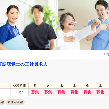
年末年始休暇
(4)
社会保険完備
(84)
研修制度あり
(74)
昇給あり
(83)
復職支援あり
(27)
日・祝給与アップ
(2)
住宅手当
(7)
通勤手当
(86)
人事評価制度あり
(74)
寮・社宅あり
(6)
託児施設あり
(19)
扶養控除内考慮あり
(17)
扶養手当
(6)
8
正社員登用あり
(33)
副業可
(23)
言語聴覚士の正社員求人
自動車通勤可
(84)
自転車通勤可
(74)
休憩時間
月
火
水
木
金
土
60分
募集
募集
募集
募集
募集
募集
活躍
女性が活躍