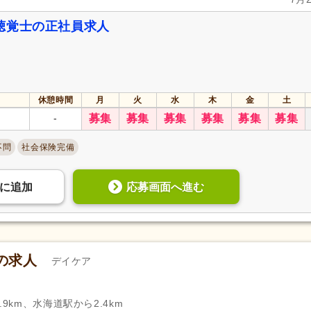
聴覚士の正社員求人
休憩時間
月
火
水
木
金
土
-
募集
募集
募集
募集
募集
募集
不問
社会保険完備
応募画面へ進む
に
追加
の求人
デイケア
9km、水海道駅から2.4km