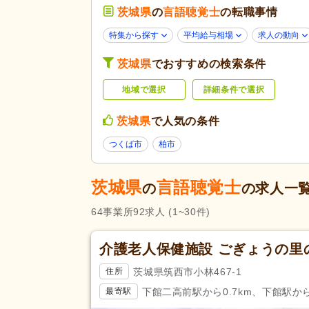
茨城県
の
言語聴覚士
未経験可
の転職事情
(74)
年齢不問
(68)
特集から探す
平均給与相場
求人の動向
40代活躍
(74)
応募条件・こ
茨城県
でおすすめの検索条件
だわり
ネイル可
(2)
地域で選択
詳細条件で選択
掲載7日以内
(6)
女性が活躍
(74)
茨城県
で人気の条件
残業ほぼなし
(84)
つくば市
柏市
勤務形態
午後のみ可
(6)
週3日から可
(2)
茨城県
言語聴覚士
の
の求人一
応募資格
言語聴覚士
(78)
64
事業所
92
求人
(1~30件)
完全週休2日
(32)
介護老人保健施設 ごぎょうの里
土日休み
(7)
茨城県筑西市小林467-1
住所
休日・休暇
年間休日120日以上
(6)
下館二高前駅から0.7km、下館駅から1
最寄駅
介護休業
(24)