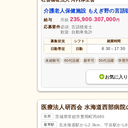
介護老人保健施設 もえぎ野の言語
235,900
307,000
給与
月給
~
円
応募要件
必須: 言語聴覚士
歓迎: 自動車免許
募集状況
シフト
就業時間
8:30
17:30
日勤専従
日勤
～
未経験可
60代活躍
新卒可
50代活躍
学歴
お気に入り
医療法人研西会 水海道西部病院
茨城県常総市豊岡町丙685
住所
北水海道駅から2.3km、守谷駅から8.
最寄駅