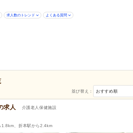
ブランク可
(74)
学歴不問
(80)
新卒可
(70)
子育てママパパ活躍
(74)
求人数のトレンド
よくある質問
50代活躍
(74)
60代活躍
(15)
Web面接可
(4)
ハローワーク求人を除く
(15)
掲載14日以内
(8)
掲載30日以内
(17)
スピード対応
(7)
シフト制
(11)
午前のみ可
(5)
週1日から可
(7)
週2日から可
(5)
シフト相談可
(74)
即日勤務可
(21)
覧
自動車免許
(57)
並び替え：
おすすめ順
週休2日
(17)
4週8休
(4)
の求人
介護老人保健施設
土日祝休み
(1)
年間休日110日以上
(17)
産休あり
(74)
育休あり
(90)
.8km、折本駅から2.4km
看護休暇
(20)
夏季休暇
(5)