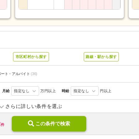
市区町村から探す
路線・駅から探す
パート・アルバイト
(36)
月給
指定なし
万円以上
時給
指定なし
円以上
訪問リハビリ
(2)
デイサービス
(2)
さらに詳しい条件を選ぶ
住宅型有料老人ホーム
(1)
介護老人保健施設
(17)
2
診療所・クリニック
この条件で検索
(2)
障がい者支援
(36)
件