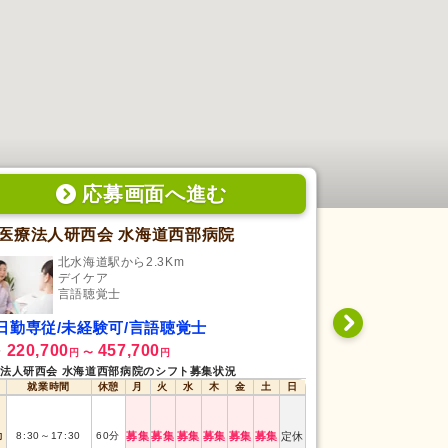
応募画面
へ
進む
医療法人研西会 水海道西部病院
訪問看護リ
北水海道駅から2.3Km
土浦
デイケア
訪
言語聴覚士
言
日勤専従/未経験可/言語聴覚士
日勤専従/未
220,700
457,700
220,000
給
月給
円
〜
円
円
法人研西会 水海道西部病院のシフト募集状況
訪問看護リハビリス
就業時間
休憩
月
火
水
木
金
土
日
就業時間
勤
8:30
～
17:30
60
分
募集
募集
募集
募集
募集
募集
定休
日勤
8:30
～
17:30