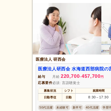
医療法人 研西会
医療法人研西会 水海道西部病院の
220,700
457,700
給与
月給
~
円
応募要件
必須: 言語聴覚士
募集状況
シフト
就業時間
8:30
17:30
日勤専従
日勤
～
50代活躍
未経験可
新卒可
40代活躍
学歴