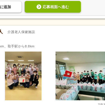
応募画面へ進む
に
追加
人
介護老人保健施設
8
km、取手駅から8.8km
7月