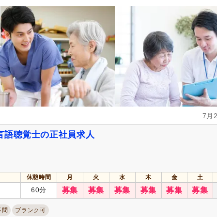
7月
言語聴覚士の正社員求人
休憩時間
月
火
水
木
金
土
60分
募集
募集
募集
募集
募集
募集
不問
ブランク可