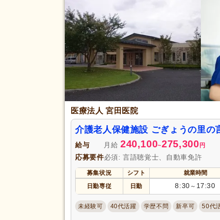
冬季休暇
(3)
賞与あり
(64)
企業年金
(4)
退職金あり
(43)
資格取得支援あり
(34)
給与・手当
福利厚生
処遇改善手当
(14)
資格手当
(25)
医療法人 宮田医院
再雇用制度あり
(22)
転勤なし
(34)
介護老人保健施設 ごぎょうの里の
240,100
275,300
駅近
(19)
給与
月給
~
円
アクセス
応募要件
必須: 言語聴覚士、自動車免許
バイク通勤可
(3)
募集状況
シフト
就業時間
8:30
17:30
日勤専従
日勤
～
未経験可
40代活躍
学歴不問
新卒可
50代