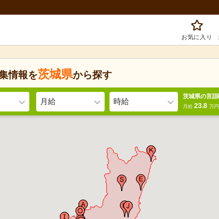
お気に入り
茨城県
集情報を
から探す
茨城県の言語
月給
時給
23.8
月給
万