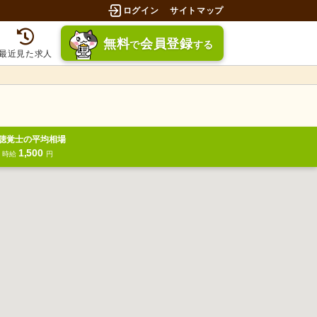
ログイン
サイトマップ
無料
会員登録
で
する
最近見た求人
聴覚士の平均相場
1,500
円
時給
円