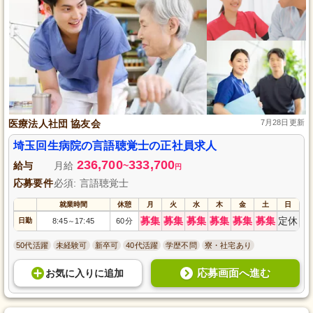
医療法人社団 協友会
7月28日更新
埼玉回生病院の言語聴覚士の正社員求人
236,700
333,700
給与
月給
~
円
応募要件
必須: 言語聴覚士
就業時間
休憩
月
火
水
木
金
土
日
募集
募集
募集
募集
募集
募集
定休
日勤
8:45
17:45
60分
～
50代活躍
未経験可
新卒可
40代活躍
学歴不問
寮・社宅あり
応募画面へ進む
お気に入り
に
追加