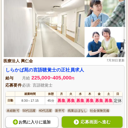
医療法人 興仁会
7月30日更新
しらかば苑の言語聴覚士の正社員求人
225,000
405,000
給与
月給
~
円
応募要件
必須: 言語聴覚士
就業時間
休憩
月
火
水
木
金
土
日
募集
募集
募集
募集
募集
募集
定休
日勤
8:30
17:15
45分
～
未経験可
50代活躍
40代活躍
新卒可
残業ほぼなし
社会保険完備
応募画面へ進む
お気に入り
に
追加