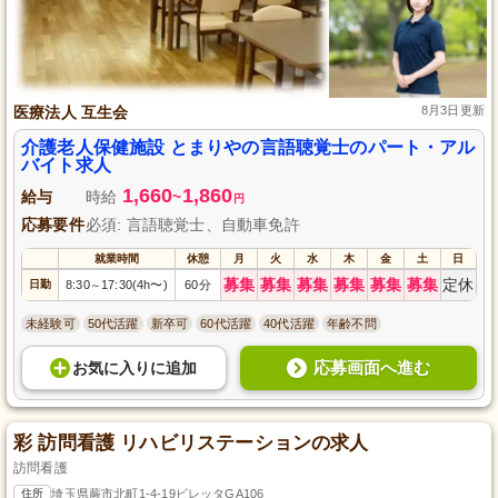
医療法人 互生会
8月3日更新
介護老人保健施設 とまりやの言語聴覚士のパート・アル
バイト求人
1,660
1,860
給与
時給
~
円
応募要件
必須: 言語聴覚士、自動車免許
就業時間
休憩
月
火
水
木
金
土
日
募集
募集
募集
募集
募集
募集
定休
日勤
8:30
17:30(4h〜)
60分
～
未経験可
50代活躍
新卒可
60代活躍
40代活躍
年齢不問
応募画面へ進む
お気に入り
に
追加
彩 訪問看護 リハビリステーションの求人
訪問看護
住所
埼玉県蕨市北町1-4-19ビレッタGA106