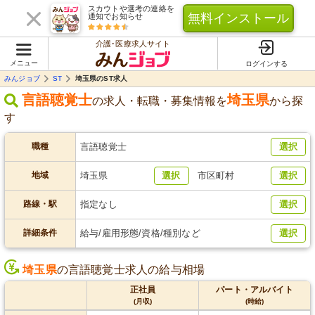
スカウトや選考の連絡を
無料インストール
通知でお知らせ
介護･医療求人サイト
メニュー
ログインする
みんジョブ
ST
埼玉県のST求人
言語聴覚士
埼玉県
の求人・転職・募集情報を
から探
す
職種
言語聴覚士
選択
地域
埼玉県
選択
市区町村
選択
路線・駅
指定なし
選択
詳細条件
給与/雇用形態/資格/種別など
選択
埼玉県
の言語聴覚士求人の給与相場
正社員
パート・アルバイト
(月収)
(時給)