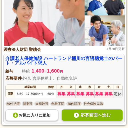
医療法人財団 聖蹟会
7月28日更新
介護老人保健施設 ハートランド桶川の言語聴覚士のパー
ト・アルバイト求人
1,400
1,600
給与
時給
~
円
応募要件
必須: 言語聴覚士、自動車免許
就業時間
休憩
月
火
水
木
金
土
日
募集
募集
募集
募集
募集
募集
定休
日勤
8:50
17:30(6h〜)
60分
～
50代活躍
新卒可
未経験可
年齢不問
40代活躍
社会保険完備
応募画面へ進む
お気に入り
に
追加