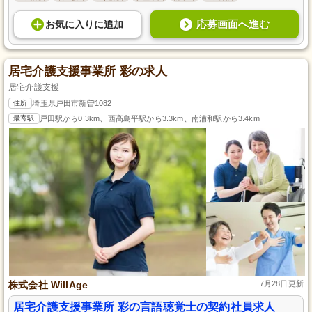
応募画面へ進む
お気に入り
に
追加
居宅介護支援事業所 彩の求人
居宅介護支援
住所
埼玉県戸田市新曽1082
最寄駅
戸田駅から0.3km、西高島平駅から3.3km、南浦和駅から3.4km
株式会社 WillAge
7月28日更新
居宅介護支援事業所 彩の言語聴覚士の契約社員求人