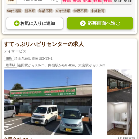
～
50代活躍
新卒可
年齢不問
40代活躍
学歴不問
未経験可
応募画面へ進む
お気に入り
に
追加
すてっぷリハビリセンターの求人
デイサービス
住所
埼玉県蓮田市蓮田2-33-1
最寄駅
蓮田駅から0.8km、内宿駅から6.4km、大宮駅から8.0km
8月5日更新