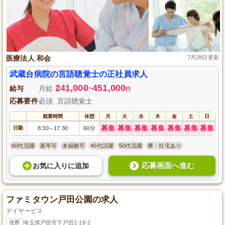
医療法人 和会
7月28日更新
武蔵台病院の言語聴覚士の正社員求人
241,000
451,000
給与
月給
~
円
応募要件
必須: 言語聴覚士
就業時間
休憩
月
火
水
木
金
土
日
募集
募集
募集
募集
募集
募集
募集
日勤
8:30
17:30
60分
～
60代活躍
新卒可
未経験可
40代活躍
50代活躍
寮・社宅あり
応募画面へ進む
お気に入り
に
追加
ファミタウン戸田公園の求人
デイサービス
住所
埼玉県戸田市下戸田1-18-2