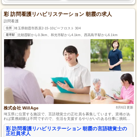
彩 訪問看護リハビリステーション 朝霞の求人
訪問看護
住所
埼玉県朝霞市西原2-15-10ビーフロスト 304
最寄駅
北朝霞駅から0.3km、和光市駅から4.1km、西高島平駅から6.1km
株式会社 WillAge
8月6日更新
埼玉県に位置する施設で、言語聴覚士の正社員を募集しています。資格があ
れば業務経験は不問ですので、生活を支援するやりがいのある仕事に挑戦で
きます。年間休日120日で、育児や介護との両立もしやすく、さまざまな手当
や賞与であなたの頑張りをしっかりサポートします。一人ひとりの自立をサ
彩 訪問看護リハビリステーション 朝霞の言語聴覚士の
ポートする仕事に、埼玉県から新たなキャリアをスタートさせませんか？
正社員求人