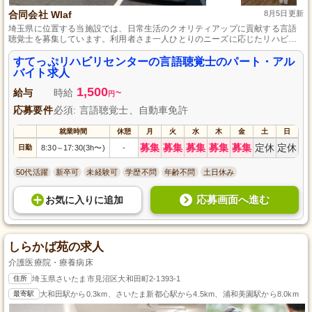
合同会社 Wlaf
8月5日更新
埼玉県に位置する当施設では、日常生活のクオリティアップに貢献する言語
聴覚士を募集しています。利用者さま一人ひとりのニーズに応じたリハビリ
を通して、感謝の言葉を直にいただくことが多く、大きなやりがいを感じら
れます。未経験者も歓迎し、経験豊かなスタッフがサポートしますので、安
すてっぷリハビリセンターの言語聴覚士のパート・アル
心してスキルアップを目指せます。パート・アルバイトとして、自分のライ
バイト求人
フスタイルに合わせた働き方が可能です。
1,500
給与
時給
~
円
応募要件
必須: 言語聴覚士、自動車免許
就業時間
休憩
月
火
水
木
金
土
日
募集
募集
募集
募集
募集
定休
定休
日勤
8:30
17:30(3h〜)
-
～
50代活躍
新卒可
未経験可
学歴不問
年齢不問
土日休み
応募画面へ進む
お気に入り
に
追加
しらかば苑の求人
介護医療院・療養病床
住所
埼玉県さいたま市見沼区大和田町2-1393-1
最寄駅
大和田駅から0.3km、さいたま新都心駅から4.5km、浦和美園駅から8.0km