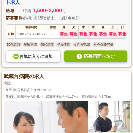
リアをさらに高める環境で一緒に成長しましょう。
ト求人
1,500
2,000
給与
時給
~
円
応募要件
必須: 言語聴覚士、自動車免許
就業時間
休憩
月
火
水
木
金
土
日
募集
募集
募集
募集
募集
募集
募集
日勤
9:00
18:00(4h〜)
-
～
50代活躍
年齢不問
40代活躍
学歴不問
女性が活躍
社会保険完備
応募画面へ進む
お気に入り
に
追加
武蔵台病院の求人
病院
住所
埼玉県日高市久保278-12
最寄駅
高麗駅から0.4km、武蔵横手駅から1.7km、東吾野駅から3.7km