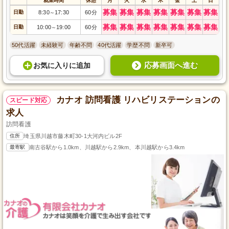
就業時間
休憩
月
火
水
木
金
土
日
募集
募集
募集
募集
募集
募集
募集
日勤
8:30
17:30
60分
～
募集
募集
募集
募集
募集
募集
募集
日勤
10:00
19:00
60分
～
50代活躍
未経験可
年齢不問
40代活躍
学歴不問
新卒可
応募画面へ進む
お気に入り
に
追加
カナオ 訪問看護 リハビリステーションの
スピード対応
求人
訪問看護
住所
埼玉県川越市藤木町30-1大河内ビル2F
最寄駅
南古谷駅から1.0km、川越駅から2.9km、本川越駅から3.4km