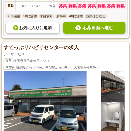
募集
募集
募集
募集
募集
募集
募集
日勤
8:30
17:30
60分
～
60代活躍
50代活躍
未経験可
新卒可
40代活躍
残業ほぼなし
応募画面へ進む
お気に入り
に
追加
すてっぷリハビリセンターの求人
デイサービス
住所
埼玉県蓮田市蓮田2-33-1
最寄駅
蓮田駅から0.8km、内宿駅から6.4km、大宮駅から8.0km