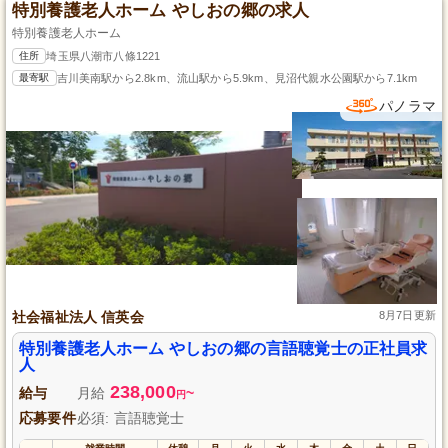
特別養護老人ホーム やしおの郷の求人
特別養護老人ホーム
住所
埼玉県八潮市八條1221
最寄駅
吉川美南駅から2.8km、流山駅から5.9km、見沼代親水公園駅から7.1km
パノラマ
社会福祉法人 信英会
8月7日更新
特別養護老人ホーム やしおの郷の言語聴覚士の正社員求
人
238,000
給与
月給
~
円
応募要件
必須: 言語聴覚士