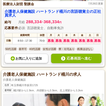
医療法人財団 聖蹟会
7月28日更新
介護老人保健施設 ハートランド桶川の言語聴覚士の正社
員求人
288,334
368,334
給与
月給
~
円
応募要件
必須: 言語聴覚士、自動車免許
就業時間
休憩
月
火
水
木
金
土
日
募集
募集
募集
募集
募集
募集
募集
日勤
8:50
17:30
70分
～
50代活躍
新卒可
40代活躍
女性が活躍
寮・社宅あり
残業ほぼなし
応募画面へ進む
お気に入り
に
追加
介護老人保健施設 ハートランド桶川の求人
介護老人保健施設
住所
埼玉県桶川市坂田1725
最寄駅
桶川駅から1.5km、内宿駅から3.5km、北上尾駅から3.2km