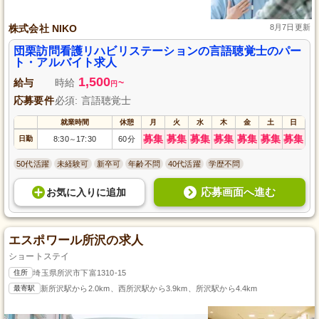
株式会社 NIKO
8月7日更新
団栗訪問看護リハビリステーションの言語聴覚士のパー
ト・アルバイト求人
1,500
給与
時給
~
円
応募要件
必須: 言語聴覚士
就業時間
休憩
月
火
水
木
金
土
日
募集
募集
募集
募集
募集
募集
募集
日勤
8:30
17:30
60分
～
50代活躍
未経験可
新卒可
年齢不問
40代活躍
学歴不問
応募画面へ進む
お気に入り
に
追加
エスポワール所沢の求人
ショートステイ
住所
埼玉県所沢市下富1310-15
最寄駅
新所沢駅から2.0km、西所沢駅から3.9km、所沢駅から4.4km