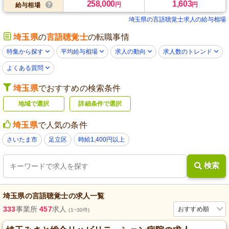
258,000
1,603
円
円
給与相場
埼玉県の言語聴覚士求人の給与相場
埼玉県
の
言語聴覚士
の転職事情
特集から探す
平均給与相場
求人の動向
求人数のトレンド
よくある質問
埼玉県
でおすすめの検索条件
地域で選択
詳細条件で選択
埼玉県
で人気の条件
さいたま市
足立区
時給1,400円以上
検索
埼玉県
の
言語聴覚士
の求人一覧
333
事業所
457
求人
おすすめ順
(1~30件)