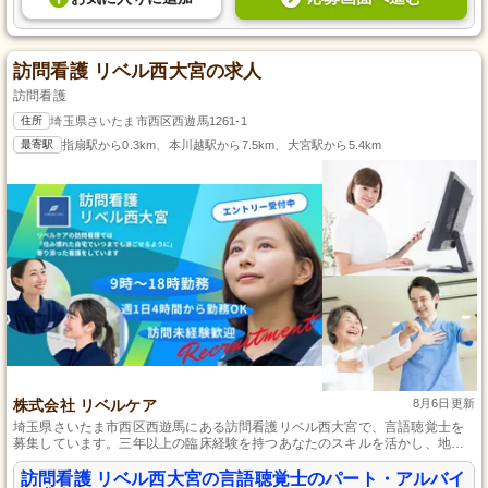
訪問看護 リベル西大宮の求人
訪問看護
住所
埼玉県さいたま市西区西遊馬1261-1
最寄駅
指扇駅から0.3km、本川越駅から7.5km、大宮駅から5.4km
株式会社 リベルケア
8月6日更新
埼玉県さいたま市西区西遊馬にある訪問看護リベル西大宮で、言語聴覚士を
募集しています。三年以上の臨床経験を持つあなたのスキルを活かし、地域
の利用者に質の高いリハビリテーションを提供しませんか。パート・アルバ
イトの柔軟な働き方が可能で、継続的な教育機会もあります。あなたのキャ
訪問看護 リベル西大宮の言語聴覚士のパート・アルバイ