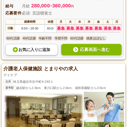
280,000
360,000
給与
月給
~
円
応募要件
必須: 言語聴覚士
就業時間
休憩
月
火
水
木
金
土
日
募集
募集
募集
募集
募集
募集
募集
日勤
9:00
18:00
60分
～
60代活躍
40代活躍
年齢不問
学歴不問
50代活躍
残業ほぼなし
応募画面へ進む
お気に入り
に
追加
介護老人保健施設 とまりやの求人
デイケア
住所
埼玉県越谷市谷中町4-293-1
最寄駅
越谷駅から2.0km、東川口駅から2.0km、浦和美園駅から3.5km