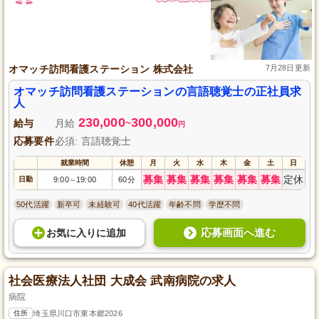
オマッチ訪問看護ステーション 株式会社
7月28日更新
オマッチ訪問看護ステーションの言語聴覚士の正社員求
人
230,000
300,000
給与
月給
~
円
応募要件
必須: 言語聴覚士
就業時間
休憩
月
火
水
木
金
土
日
募集
募集
募集
募集
募集
募集
定休
日勤
9:00
19:00
60分
～
50代活躍
新卒可
未経験可
40代活躍
年齢不問
学歴不問
応募画面へ進む
お気に入り
に
追加
社会医療法人社団 大成会 武南病院の求人
病院
住所
埼玉県川口市東本郷2026