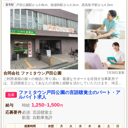
最寄駅
戸田公園駅から0.8km、南浦和駅から4.1km、西高島平駅から4.2km
合同会社 ファミタウン戸田公園
7月28日更新
ご利用者様の個々の物語に寄り添い、最適なサポートを目指す当事業所で
は、言語聴覚士としてあなたの資格と経験を活かしていただけます。埼玉県
に根ざし、職員間の温かい関係性も魅力の一つ。未経験者も安心のサポート
体制があり、ライフスタイルに合わせた勤務が可能です。専門スキルの向上
ファミタウン戸田公園の言語聴覚士のパート・ア
急募
と私生活の充実を両立しましょう。
ルバイト求人
1,250
1,500
給与
時給
~
円
応募要件
必須: 言語聴覚士
歓迎: 自動車免許
就業時間
休憩
月
火
水
木
金
土
日