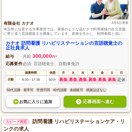
有限会社 カナオ
8月6日更新
埼玉県に位置する当事業所では、家族のような温かさで利用者様の自立支援
に寄り添う言語聴覚士を募集しています。資格を生かし、利用者様と深い信
頼関係を築きながら、充実したサービスを提供できる方に最適です。日曜祝
日休みでプライベートも大切にできる環境で、やりがいを持って働いてみま
カナオ 訪問看護 リハビリステーションの言語聴覚士の
せんか。
正社員求人
300,000
給与
月給
~
円
応募要件
必須: 言語聴覚士、自動車免許
就業時間
休憩
月
火
水
木
金
土
日
募集
募集
募集
募集
募集
募集
定休
日勤
8:30
17:30
60分
～
50代活躍
新卒可
学歴不問
40代活躍
未経験可
残業ほぼなし
応募画面へ進む
お気に入り
に
追加
訪問看護 リハビリステーションケア・リ
スピード対応
ンクの求人