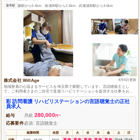
最寄駅
蕨駅から0.4km、南浦和駅から2.6km、武蔵浦和駅から4.0km
株式会社 WillAge
8月6日更新
地域密着の心温まるサービスを埼玉県で展開しています。言語聴覚士とし
て、ご利用者さまのご自宅で直接リハビリテーションを提供する仕事をお任
せします。資格さえあれば未経験でも始められ、正社員として安定した収入
と賞与の支給があります。また、人生の大切な時期に寄り添う特別休暇制度
彩 訪問看護 リハビリステーションの言語聴覚士の正社
も整っており、働きやすい環境を整えています。
員求人
280,000
給与
月給
~
円
応募要件
必須: 言語聴覚士
就業時間
休憩
月
火
水
木
金
土
日
募集
募集
募集
募集
募集
定休
定休
日勤
9:00
18:00
60分