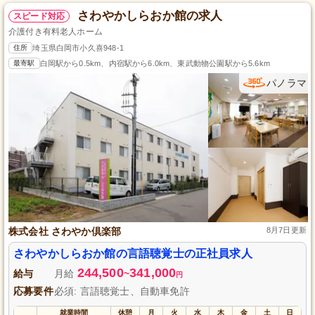
さわやかしらおか館の求人
スピード対応
介護付き有料老人ホーム
住所
埼玉県白岡市小久喜948-1
最寄駅
白岡駅から0.5km、内宿駅から6.0km、東武動物公園駅から5.6km
パノラマ
株式会社 さわやか倶楽部
8月7日更新
さわやかしらおか館の言語聴覚士の正社員求人
244,500
341,000
給与
月給
~
円
応募要件
必須: 言語聴覚士、自動車免許
就業時間
休憩
月
火
水
木
金
土
日