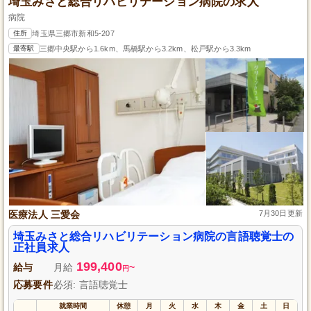
埼玉みさと総合リハビリテーション病院の求人
病院
住所
埼玉県三郷市新和5-207
最寄駅
三郷中央駅から1.6km、馬橋駅から3.2km、松戸駅から3.3km
医療法人 三愛会
7月30日更新
埼玉みさと総合リハビリテーション病院の言語聴覚士の
正社員求人
199,400
給与
月給
~
円
応募要件
必須: 言語聴覚士
就業時間
休憩
月
火
水
木
金
土
日