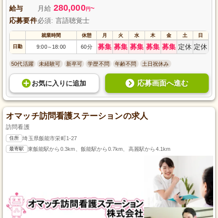
280,000
給与
月給
~
円
応募要件
必須: 言語聴覚士
就業時間
休憩
月
火
水
木
金
土
日
募集
募集
募集
募集
募集
定休
定休
日勤
9:00
18:00
60分
～
50代活躍
未経験可
新卒可
学歴不問
年齢不問
土日祝休み
応募画面へ進む
お気に入り
に
追加
オマッチ訪問看護ステーションの求人
訪問看護
住所
埼玉県飯能市栄町1-27
最寄駅
東飯能駅から0.3km、飯能駅から0.7km、高麗駅から4.1km