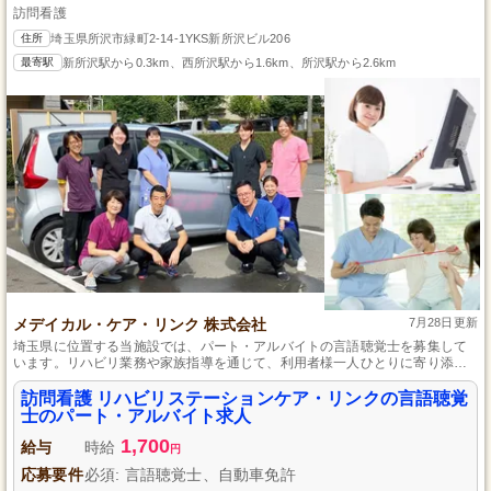
訪問看護
住所
埼玉県所沢市緑町2-14-1YKS新所沢ビル206
最寄駅
新所沢駅から0.3km、西所沢駅から1.6km、所沢駅から2.6km
メデイカル・ケア・リンク 株式会社
7月28日更新
埼玉県に位置する当施設では、パート・アルバイトの言語聴覚士を募集して
います。リハビリ業務や家族指導を通じて、利用者様一人ひとりに寄り添う
働きがいのあるお仕事です。駅近で通勤が便利な上、交通費支給や社会保険
完備で、安定して長く働くことが可能です。勤務時間や曜日は相談できるた
訪問看護 リハビリステーションケア・リンクの言語聴覚
め、プライベートとの両立もしやすい環境を整えています。
士のパート・アルバイト求人
1,700
給与
時給
円
応募要件
必須: 言語聴覚士、自動車免許