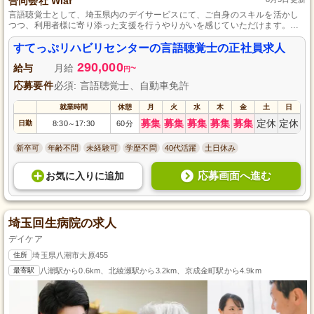
合同会社 Wlaf
言語聴覚士として、埼玉県内のデイサービスにて、ご自身のスキルを活かし
つつ、利用者様に寄り添った支援を行うやりがいを感じていただけます。未
経験者でも安心して始められる充実した教育体制を整え、プロフェッショナ
ルへと成長することを全力でサポートしています。仕事とプライベートの両
すてっぷリハビリセンターの言語聴覚士の正社員求人
立も重視しており、スタッフ一人ひとりが満足できる環境でのお仕事をお約
290,000
束します。
給与
月給
~
円
応募要件
必須: 言語聴覚士、自動車免許
就業時間
休憩
月
火
水
木
金
土
日
募集
募集
募集
募集
募集
定休
定休
日勤
8:30
17:30
60分
～
新卒可
年齢不問
未経験可
学歴不問
40代活躍
土日休み
応募画面へ進む
お気に入り
に
追加
埼玉回生病院の求人
デイケア
住所
埼玉県八潮市大原455
最寄駅
八潮駅から0.6km、北綾瀬駅から3.2km、京成金町駅から4.9km