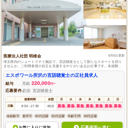
医療法人社団 明雄会
8月6日更新
埼玉県内のショートステイ施設で、言語聴覚士として新たなスタートを切り
ませんか。ご利用者様の自立を支援するやりがいあるお仕事です。未経験で
も資格があれば応募可能で、育休や産休など各種休暇も充実しております。
家庭のような温もりに満ちた環境で、真心を込めたケアを一緒に行いましょ
エスポワール所沢の言語聴覚士の正社員求人
う。
220,000
給与
月給
~
円
応募要件
必須: 言語聴覚士
就業時間
休憩
月
火
水
木
金
土
日
募集
募集
募集
募集
募集
募集
募集
日勤
8:30
17:30
60分
～
未経験可
新卒可
60代活躍
50代活躍
年齢不問
40代活躍
応募画面へ進む
お気に入り
に
追加