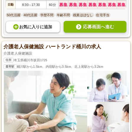
募集
募集
募集
募集
募集
募集
募集
日勤
8:30
17:30
60分
～
50代活躍
40代活躍
学歴不問
年齢不問
残業ほぼなし
住宅手当
応募画面へ進む
お気に入り
に
追加
介護老人保健施設 ハートランド桶川の求人
介護老人保健施設
住所
埼玉県桶川市坂田1725
最寄駅
桶川駅から1.5km、内宿駅から3.5km、北上尾駅から3.2km