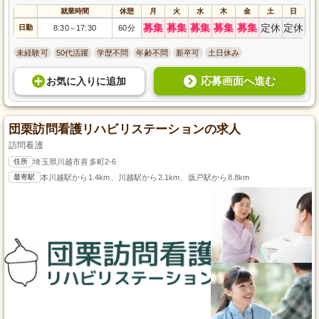
就業時間
休憩
月
火
水
木
金
土
日
募集
募集
募集
募集
募集
定休
定休
日勤
8:30
17:30
60分
～
未経験可
50代活躍
学歴不問
年齢不問
新卒可
土日休み
応募画面へ進む
お気に入り
に
追加
団栗訪問看護リハビリステーションの求人
訪問看護
住所
埼玉県川越市喜多町2-6
最寄駅
本川越駅から1.4km、川越駅から2.1km、坂戸駅から8.8km