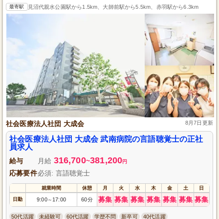
最寄駅
見沼代親水公園駅から1.5km、大師前駅から5.5km、赤羽駅から6.3km
社会医療法人社団 大成会
8月7日更新
社会医療法人社団 大成会 武南病院の言語聴覚士の正社
員求人
316,700
381,200
給与
月給
~
円
応募要件
必須: 言語聴覚士
就業時間
休憩
月
火
水
木
金
土
日
募集
募集
募集
募集
募集
募集
募集
日勤
9:00
17:00
60分
～
50代活躍
未経験可
60代活躍
学歴不問
新卒可
40代活躍