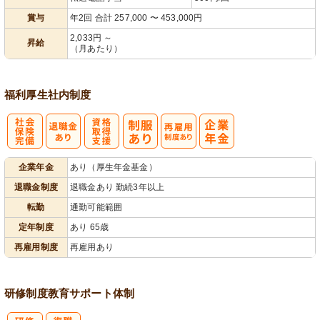
賞与
年2回 合計 257,000 〜 453,000円
2,033円 ～
昇給
（月あたり）
福利厚生
社内制度
社
資格取得支援
再雇用制度あ
企業年金
あり（厚生年金基金）
会保険完備
あり
り
退職金制度
退職金あり 勤続3年以上
転勤
通勤可能範囲
定年制度
あり 65歳
再雇用制度
再雇用あり
研修制度
教育
サポート体制