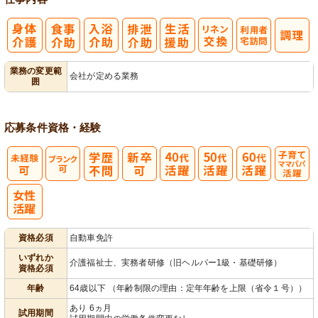
利
業務の変更範
会社が定める業務
囲
用者宅訪問
応募条件
資格・経験
子育てママパ
パ活躍
資格必須
自動車免許
いずれか
介護福祉士、実務者研修（旧ヘルパー1級・基礎研修）
資格必須
年齢
64歳以下 （年齢制限の理由：定年年齢を上限（省令１号））
あり 6ヵ月
試用期間