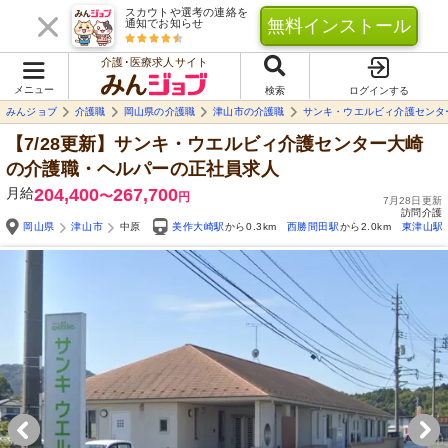
スカウトや選考の連絡を
無料インストール
通知でお知らせ
介護･医療求人サイト
メニュー
検索
ログインする
みんジョブ
介護職
岡山県の介護職
津山市の介護職
サンキ・ウエルビィ介護センタ
【7/28更新】サンキ・ウエルビィ介護センター大崎
の介護職・ヘルパーの正社員求人
月給
204,400
267,700
〜
円
7月28日更新
訪問介護
岡山県
津山市
中原
美作大崎駅
から0.3km
西勝間田駅
から2.0km
東津山駅