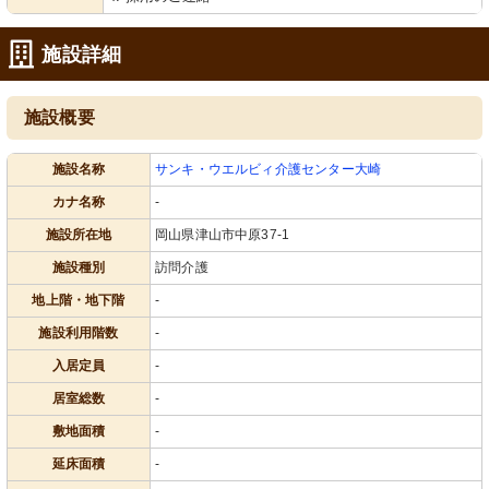
施設詳細
施設概要
施設名称
サンキ・ウエルビィ介護センター大崎
カナ名称
-
施設所在地
岡山県津山市中原37-1
施設種別
訪問介護
地上階・地下階
-
施設利用階数
-
入居定員
-
居室総数
-
敷地面積
-
延床面積
-