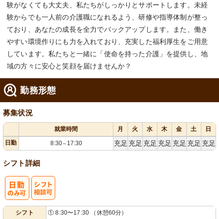
験がなくても大丈夫、私たちがしっかりとサポートします。未経
験からでも一人前の介護職になれるよう、研修や指導体制が整っ
ており、あなたの成長を全力でバックアップします。また、働き
やすい環境作りにも力を入れており、充実した福利厚生をご用意
しています。私たちと一緒に「使命を持った介護」を提供し、地
域の方々に安心と笑顔を届けませんか？
勤務形態
募集状況
就業時間
月
火
水
木
金
土
日
日勤
充足
充足
充足
充足
充足
充足
充足
8:30
17:30
～
シフト詳細
シ
シフト
① 8:30〜17:30 （休憩60分）