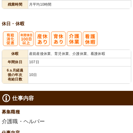
フト相談可
残業時間
月平均10時間
休日・休暇
有
年間休日
休暇
産前産後休業、育児休業、介護休業、看護休暇
給消化促進
100日以上
年間休日
107日
6ヵ月経過
後の年次
10日
有給日数
仕事内容
募集職種
介護職・ヘルパー
仕事内容