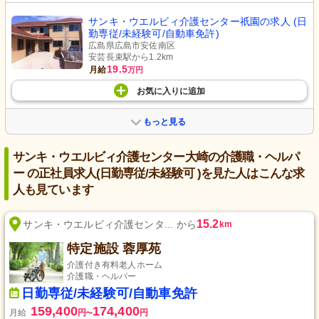
サンキ・ウエルビィ介護センター祇園の求人 (日
勤専従/未経験可/自動車免許)
広島県広島市安佐南区
安芸長束駅から1.2km
19.5
月給
万円
お気に入り
に
追加
もっと見る
サンキ・ウエルビィ介護センター大崎の介護職・ヘルパ
ー の正社員求人(日勤専従/未経験可 )を見た人はこんな求
人も見ています
15.2
サンキ・ウエルビィ介護センタ... から
km
特定施設 蓉厚苑
介護付き有料老人ホーム
介護職・ヘルパー
日勤専従/未経験可/自動車免許
159,400
174,400
月給
円
円
〜