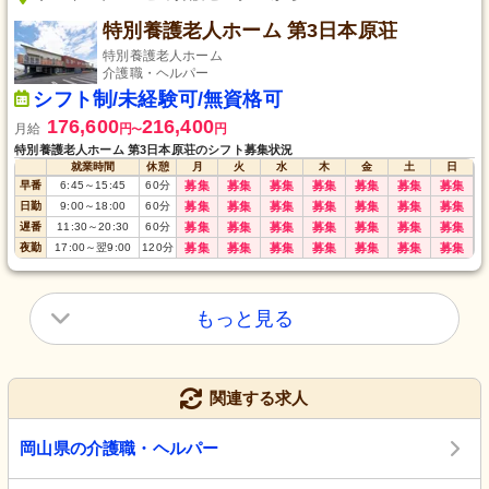
特別養護老人ホーム 第3日本原荘
特別養護老人ホーム
介護職・ヘルパー
シフト制/未経験可/無資格可
176,600
216,400
月給
円
円
〜
特別養護老人ホーム 第3日本原荘のシフト募集状況
就業時間
休憩
月
火
水
木
金
土
日
早番
6:45
～
15:45
60
分
募集
募集
募集
募集
募集
募集
募集
日勤
9:00
～
18:00
60
分
募集
募集
募集
募集
募集
募集
募集
遅番
11:30
～
20:30
60
分
募集
募集
募集
募集
募集
募集
募集
夜勤
17:00
～
翌9:00
120
分
募集
募集
募集
募集
募集
募集
募集
もっと見る
関連する求人
岡山県の介護職・ヘルパー