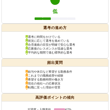
低
選考の進め方
選考に時間をかけている
状況に応じて選考を進めている
合否連絡の目安が明確で安心な選考
応募後のレスポンスが迅速な選考
平均的な期間で進む標準的な選考
頻出質問
給与や休日など希望する勤務条件
これまでの職務経歴や経験
希望する勤務時間や働き方
現在の他社への応募状況
転職に至った理由や背景
高評価ポイントの傾向
志望度・入職意欲
42%