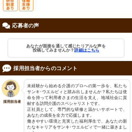
研
復
応募者の声
修制度あり
職支援あり
あなたが面接を通して感じたリアルな声を
投稿してみませんか？
詳細はこちら
採用担当者からのコメント
未経験から始める介護のプロへの第一歩を、私たち
サンキ･ウエルビィと踏み出しませんか？私たちは使
命を持って利用者さまの生活を支え、地域社会に貢
採用担当者
献する訪問介護のスペシャリストです。

正社員として、専門的な研修と温かいサポートで、
あなたの成長を全力で応援します。

働きやすい環境と充実した福利厚生で、あなたの新
たなキャリアをサンキ･ウエルビィで一緒に築きまし