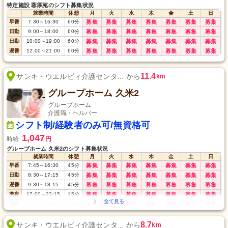
特定施設 蓉厚苑のシフト募集状況
就業時間
休憩
月
火
水
木
金
土
日
早番
7:30
～
16:30
60
分
募集
募集
募集
募集
募集
募集
募集
日勤
9:00
～
18:00
60
分
募集
募集
募集
募集
募集
募集
募集
日勤
10:00
～
19:00
60
分
募集
募集
募集
募集
募集
募集
募集
遅番
12:00
～
21:00
60
分
募集
募集
募集
募集
募集
募集
募集
11.4
サンキ・ウエルビィ介護センタ... から
km
グループホーム 久米2
グループホーム
介護職・ヘルパー
シフト制/経験者のみ可/無資格可
1,047
時給
円
グループホーム 久米2のシフト募集状況
就業時間
休憩
月
火
水
木
金
土
日
早番
7:45
～
16:30
45
分
募集
募集
募集
募集
募集
募集
募集
日勤
8:30
～
17:15
45
分
募集
募集
募集
募集
募集
募集
募集
遅番
9:30
～
18:15
45
分
募集
募集
募集
募集
募集
募集
募集
準夜
17:00
～
23:15
15
分
募集
募集
募集
募集
募集
募集
募集
深夜
23:00
～
翌8:00
60
分
募集
募集
募集
募集
募集
募集
募集
8.7
サンキ・ウエルビィ介護センタ... から
km