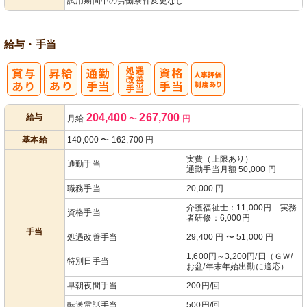
試用期間中の労働条件変更なし
給与・手当
処
人事評価制度
204,400
267,700
給与
月給
〜
円
遇改善手当
あり
基本給
140,000
〜
162,700
円
実費（上限あり）
通勤手当
通勤手当月額 50,000 円
職務手当
20,000 円
介護福祉士：11,000円 実務
資格手当
者研修：6,000円
手当
処遇改善手当
29,400 円 〜 51,000 円
1,600円～3,200円/日（ＧＷ/
特別日手当
お盆/年末年始出勤に適応）
早朝夜間手当
200円/回
転送電話手当
500円/回