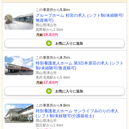
この事業所から
5.5
km
グループホーム 杉宮の求人 (シフト制/未経験可/
無資格可)
岡山県津山市
高野駅から2.3km
19.5
月給
万円
お気に入り
に
追加
この事業所から
8.7
km
特別養護老人ホーム 第3日本原荘の求人 (シフト
制/未経験可/無資格可)
岡山県津山市
美作滝尾駅から5.6km
17.6
月給
万円
お気に入り
に
追加
この事業所から
9.5
km
特別養護老人ホーム サンライフみのりの求人
(シフト制/未経験可/介護福祉士)
岡山県津山市
院庄駅から1.4km