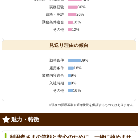
実務経験
30%
資格・免許
26%
勤務条件適合
16%
その他
12%
見送り理由の傾向
勤務条件
39%
雇用条件
18%
業務内容適合
9%
入社時期
9%
その他
16%
※現在の採用基準や選考状況を保証するものではありません。
魅力・特徴
利用者さまの笑顔と安心のために、一緒に始めませ