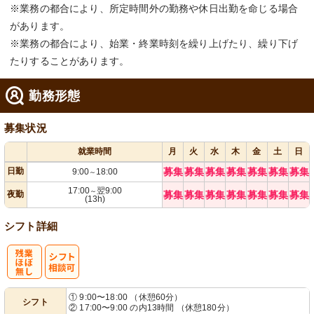
※業務の都合により、所定時間外の勤務や休日出勤を命じる場合
があります。
※業務の都合により、始業・終業時刻を繰り上げたり、繰り下げ
たりすることがあります。
勤務形態
募集状況
就業時間
月
火
水
木
金
土
日
日勤
募集
募集
募集
募集
募集
募集
募集
9:00
18:00
～
17:00
翌9:00
～
夜勤
募集
募集
募集
募集
募集
募集
募集
(13h)
シフト詳細
残
シ
① 9:00〜18:00 （休憩60分）
シフト
② 17:00〜9:00 の内13時間 （休憩180分）
業ほぼなし
フト相談可