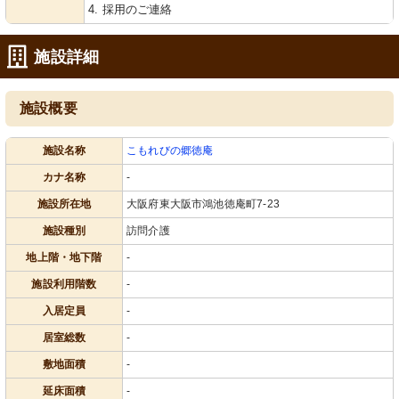
4. 採用のご連絡
施設詳細
施設概要
施設名称
こもれびの郷徳庵
カナ名称
-
施設所在地
大阪府東大阪市鴻池徳庵町7-23
施設種別
訪問介護
地上階・地下階
-
施設利用階数
-
入居定員
-
居室総数
-
敷地面積
-
延床面積
-