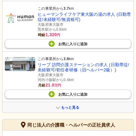
この事業所から
3.7
km
ヒューマンライフケア東大阪の湯の求人 (日勤専
従/未経験可/無資格可)
大阪府東大阪市
荒本駅から0.8km
1,320
時給
円
お気に入り
に
追加
この事業所から
3.9
km
リープ 訪問介護ステーションの求人 (日勤専従/
未経験可/初任者研修（旧ヘルパー2級）)
大阪府東大阪市
河内小阪駅から0.4km
21.0
月給
万円
お気に入り
に
追加
もっと見る
同じ法人の介護職・ヘルパーの正社員求人