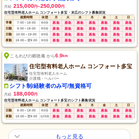
215,000
250,000
月給
円
円
〜
住宅型有料老人ホーム コンフォート多宝・末広のシフト募集状況
就業時間
休憩
月
火
水
木
金
土
日
早番
7:00
～
16:00
60
分
募集
募集
募集
募集
募集
募集
募集
日勤
9:00
～
18:00
60
分
募集
募集
募集
募集
募集
募集
募集
日勤
10:00
～
19:00
60
分
募集
募集
募集
募集
募集
募集
募集
夜勤
16:00
～
翌9:00
60
分
募集
募集
募集
募集
募集
募集
募集
6.9
こもれびの郷徳庵 から
km
住宅型有料老人ホーム コンフォート多宝
住宅型有料老人ホーム
介護職・ヘルパー
シフト制/経験者のみ可/無資格可
188,000
月給
円
住宅型有料老人ホーム コンフォート多宝のシフト募集状況
就業時間
休憩
月
火
水
木
金
土
日
日勤
9:00
～
18:00
60
分
募集
募集
募集
募集
募集
募集
募集
夜勤
16:00
～
翌9:00
120
分
募集
募集
募集
募集
募集
募集
募集
もっと見る