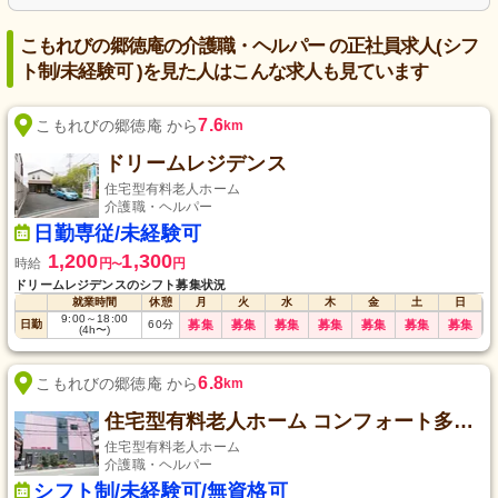
こもれびの郷徳庵の介護職・ヘルパー の正社員求人(シフ
ト制/未経験可 )を見た人はこんな求人も見ています
7.6
こもれびの郷徳庵 から
km
ドリームレジデンス
住宅型有料老人ホーム
介護職・ヘルパー
日勤専従/未経験可
1,200
1,300
時給
円
円
〜
ドリームレジデンスのシフト募集状況
就業時間
休憩
月
火
水
木
金
土
日
9:00
～
18:00
日勤
60
分
募集
募集
募集
募集
募集
募集
募集
(4h〜)
6.8
こもれびの郷徳庵 から
km
住宅型有料老人ホーム コンフォート多宝・末広
住宅型有料老人ホーム
介護職・ヘルパー
シフト制/未経験可/無資格可