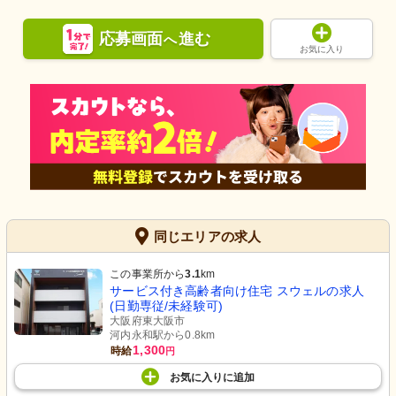
応募画面
進む
へ
お気に入り
同じエリアの求人
この事業所から
3.1
km
サービス付き高齢者向け住宅 スウェルの求人
(日勤専従/未経験可)
大阪府東大阪市
河内永和駅から0.8km
1,300
時給
円
お気に入り
に
追加