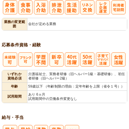
レク企画・運
利
業務の変更範
会社が定める業務
囲
営
用者宅訪問
応募条件
資格・経験
子育てママパ
いずれか
介護福祉士、実務者研修（旧ヘルパー1級・基礎研修）、初任
資格必須
者研修（旧ヘルパー2級）
パ活躍
年齢
59歳以下 （年齢制限の理由：定年年齢を上限（省令１号））
あり 6ヵ月
試用期間
試用期間中の労働条件変更なし
給与・手当