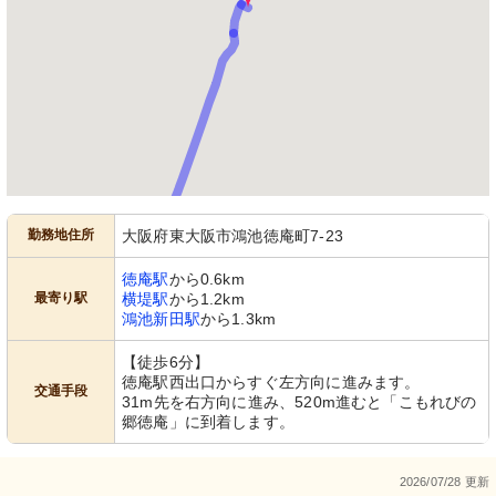
勤務地住所
大阪府東大阪市鴻池徳庵町7-23
徳庵駅
から0.6km
最寄り駅
横堤駅
から1.2km
鴻池新田駅
から1.3km
【徒歩6分】
徳庵駅西出口からすぐ左方向に進みます。
交通手段
31m先を右方向に進み、520m進むと「こもれびの
郷徳庵」に到着します。
2026/07/28 更新