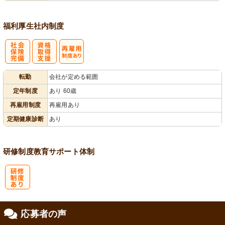
福利厚生
社内制度
社
資格取得支援
再雇用制度あ
転勤
会社が定める範囲
会保険完備
あり
り
定年制度
あり 60歳
再雇用制度
再雇用あり
定期健康診断
あり
研修制度
教育
サポート体制
研
応募者の声
修制度あり