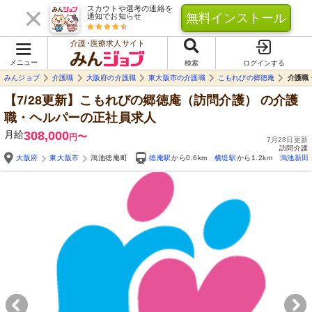
スカウトや選考の連絡を
無料インストール
通知でお知らせ
介護･医療求人サイト
メニュー
検索
ログインする
みんジョブ
介護職
大阪府の介護職
東大阪市の介護職
こもれびの郷徳庵
介護職
【7/28更新】こもれびの郷徳庵（訪問介護）
の介護
職・ヘルパーの正社員求人
月給
308,000
〜
円
7月28日更新
訪問介護
大阪府
東大阪市
鴻池徳庵町
徳庵駅
から0.6km
横堤駅
から1.2km
鴻池新田