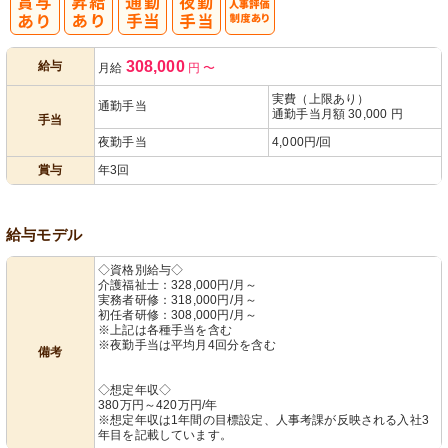
人事評価制度
308,000
給与
月給
円
〜
あり
実費（上限あり）
通勤手当
通勤手当月額 30,000 円
手当
夜勤手当
4,000円/回
賞与
年3回
給与モデル
◇資格別給与◇
介護福祉士：328,000円/月～
実務者研修：318,000円/月～
初任者研修：308,000円/月～
※上記は各種手当を含む
※夜勤手当は平均月4回分を含む
備考
◇想定年収◇
380万円～420万円/年
※想定年収は1年間の目標設定、人事考課が反映される入社3
年目を記載しています。