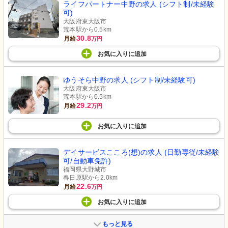
ライフパートナー中野の求人 (シフト制/未経験
可)
大阪府東大阪市
荒本駅から0.5km
30.8
月給
万円
お気に入り
に
追加
ゆうそら中野の求人 (シフト制/未経験可)
大阪府東大阪市
荒本駅から0.5km
29.2
月給
万円
お気に入り
に
追加
デイサービスこころ(想)の求人 (日勤専従/未経験
可/自動車免許)
福岡県大野城市
春日原駅から2.0km
22.6
月給
万円
お気に入り
に
追加
もっと見る