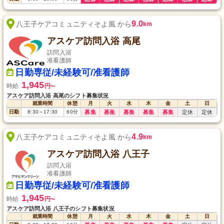
9.0
八王子ケアコミュニティそよ風 から
km
アスケア訪問入浴 高尾
訪問入浴
准看護師
日勤専従/未経験可/准看護師
1,945
時給
円
〜
アスケア訪問入浴 高尾のシフト募集状況
就業時間
休憩
月
火
水
木
金
土
日
日勤
8:30
～
17:30
60
分
募集
募集
募集
募集
募集
定休
定休
4.9
八王子ケアコミュニティそよ風 から
km
アスケア訪問入浴 八王子
訪問入浴
准看護師
日勤専従/未経験可/准看護師
1,945
時給
円
〜
アスケア訪問入浴 八王子のシフト募集状況
就業時間
休憩
月
火
水
木
金
土
日