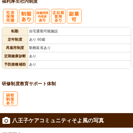
福利厚生
社内制度
社
扶養控除内考
正社員登用あ
転勤
自宅通勤可能施設
会保険完備
慮あり
り
定年制度
あり 60歳
再雇用制度
勤務延長あり
定期健康診断
あり
予防接種補助
あり
研修制度
教育
サポート体制
研
八王子ケアコミュニティそよ風の写真
修制度あり