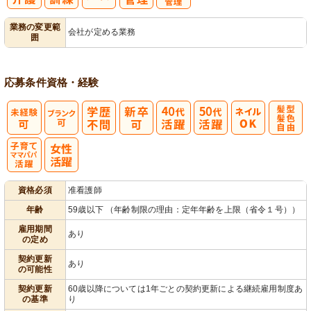
バイタルチェ
服薬・投薬管
業務の変更範
会社が定める業務
囲
ック
理
応募条件
資格・経験
髪型・髪色自
由
子育てママパ
資格必須
准看護師
パ活躍
年齢
59歳以下 （年齢制限の理由：定年年齢を上限（省令１号））
雇用期間
あり
の定め
契約更新
あり
の可能性
契約更新
60歳以降については1年ごとの契約更新による継続雇用制度あ
の基準
り