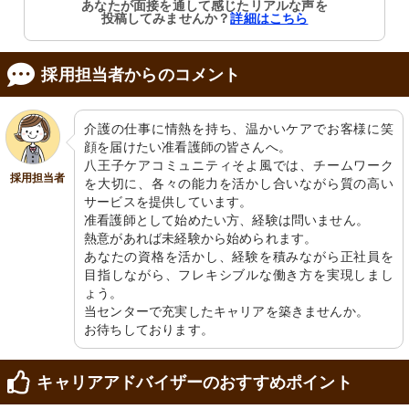
あなたが面接を通して感じたリアルな声を
受付
応接室
投稿してみませんか？
詳細はこちら
広く清潔感のある受付エリアで、温か
温かみのある照明が心地よい空間で、
みのあるお出迎えができます。
ゆったりとした椅子が並んでいます。
採用担当者からのコメント
介護の仕事に情熱を持ち、温かいケアでお客様に笑
顔を届けたい准看護師の皆さんへ。

八王子ケアコミュニティそよ風では、チームワーク
採用担当者
を大切に、各々の能力を活かし合いながら質の高い
サービスを提供しています。

テラス
詰め所
准看護師として始めたい方、経験は問いません。

青空と緑に囲まれ心地よい休息がとれ
明るい照明の下、丁寧に案内されるフ
る屋外スペースです。
ロントです。掲示物が豊富で情報が充
熱意があれば未経験から始められます。

実しています。
あなたの資格を活かし、経験を積みながら正社員を
目指しながら、フレキシブルな働き方を実現しまし
ょう。

当センターで充実したキャリアを築きませんか。

お待ちしております。
キャリアアドバイザーのおすすめポイント