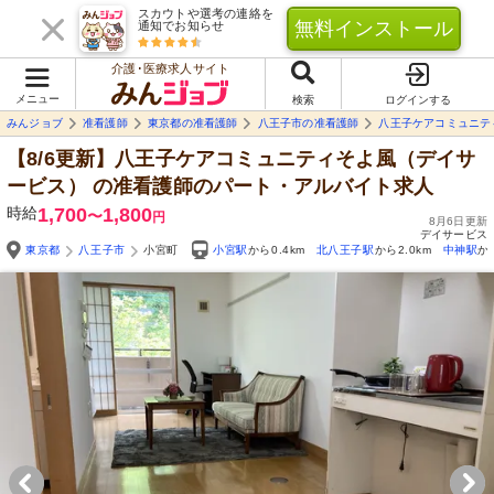
スカウトや選考の連絡を
無料インストール
通知でお知らせ
介護･医療求人サイト
メニュー
検索
ログインする
みんジョブ
准看護師
東京都の准看護師
八王子市の准看護師
八王子ケアコミュニテ
【8/6更新】八王子ケアコミュニティそよ風（デイサ
ービス）
の准看護師のパート・アルバイト求人
時給
1,700
1,800
〜
円
8月6日更新
デイサービス
東京都
八王子市
小宮町
小宮駅
から0.4km
北八王子駅
から2.0km
中神駅
か