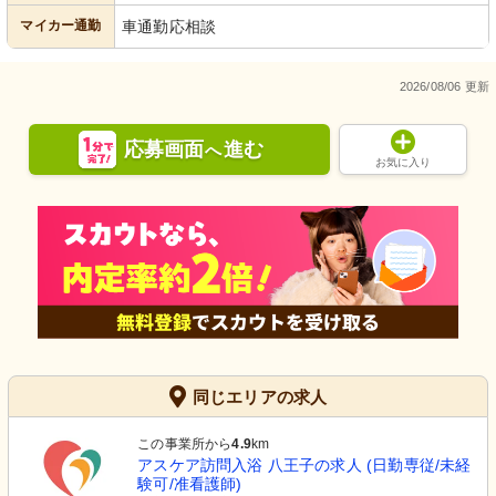
マイカー通勤
車通勤応相談
2026/08/06 更新
応募画面
進む
へ
お気に入り
同じエリアの求人
この事業所から
4.9
km
アスケア訪問入浴 八王子の求人 (日勤専従/未経
験可/准看護師)