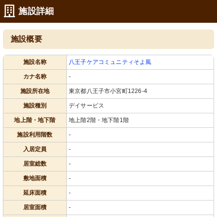
施設詳細
施設概要
施設名称
八王子ケアコミュニティそよ風
カナ名称
-
施設所在地
東京都八王子市小宮町1226-4
施設種別
デイサービス
地上階・地下階
地上階2階・地下階1階
施設利用階数
-
入居定員
-
居室総数
-
敷地面積
-
延床面積
-
居室面積
-