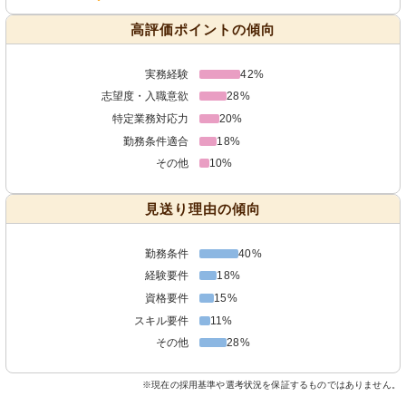
高評価ポイントの傾向
実務経験
42%
志望度・入職意欲
28%
特定業務対応力
20%
勤務条件適合
18%
その他
10%
見送り理由の傾向
勤務条件
40%
経験要件
18%
資格要件
15%
スキル要件
11%
その他
28%
※現在の採用基準や選考状況を保証するものではありません。