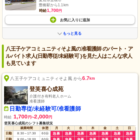
愛知県豊橋市
豊橋駅から1.1km
1,700
時給
円
お気に入り
に
追加
もっと見る
八王子ケアコミュニティそよ風の准看護師 のパート・ア
ルバイト求人(日勤専従/未経験可 )を見た人はこんな求人
も見ています
6.7
八王子ケアコミュニティそよ風 から
km
登芙喜心成苑
介護付き有料老人ホーム
准看護師
日勤専従/未経験可/准看護師
1,700
2,000
時給
円
円
〜
登芙喜心成苑のシフト募集状況
就業時間
休憩
月
火
水
木
金
土
日
日勤
8:30
～
17:30
60
分
急募
急募
急募
急募
急募
急募
急募
日勤
9:00
～
18:00
60
分
急募
急募
急募
急募
急募
急募
急募