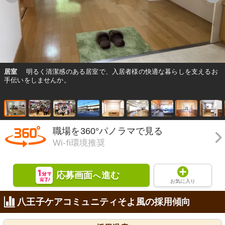
居室
明るく清潔感のある居室で、入居者様の快適な暮らしを支えるお
手伝いをしませんか。
職場を360°パノラマで見る
Wi-fi環境推奨
応募画面
進む
へ
お気に入り
八王子ケアコミュニティそよ風の採用傾向