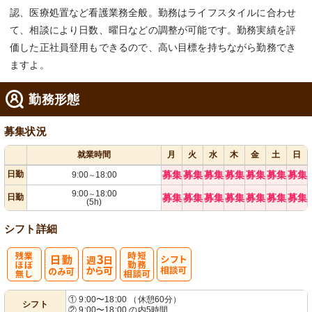
認、医療処置など看護業務全般。勤務はライフスタイルに合わせ
て、相談により日数、曜日などの調整が可能です。勤務実績を評
価した正社員登用もできるので、高い目標を持ちながら勤務でき
ますよ。
勤務形態
募集状況
就業時間
月
火
水
木
金
土
日
日勤
募集
募集
募集
募集
募集
募集
募集
9:00
18:00
～
9:00
18:00
～
日勤
募集
募集
募集
募集
募集
募集
募集
(5h)
シフト詳細
残
週
時短勤務相談
シ
① 9:00〜18:00 （休憩60分）
シフト
② 9:00〜18:00 の内5時間