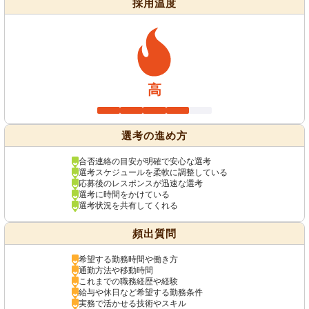
採用温度
高
選考の進め方
合否連絡の目安が明確で安心な選考
選考スケジュールを柔軟に調整している
応募後のレスポンスが迅速な選考
選考に時間をかけている
選考状況を共有してくれる
頻出質問
希望する勤務時間や働き方
通勤方法や移動時間
これまでの職務経歴や経験
給与や休日など希望する勤務条件
実務で活かせる技術やスキル