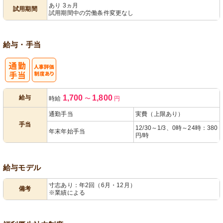
あり 3ヵ月
試用期間
試用期間中の労働条件変更なし
給与・手当
人事評価制度
1,700
1,800
給与
時給
〜
円
あり
通勤手当
実費（上限あり）
手当
12/30～1/3、0時～24時：380
年末年始手当
円/時
給与モデル
寸志あり：年2回（6月・12月）
備考
※業績による