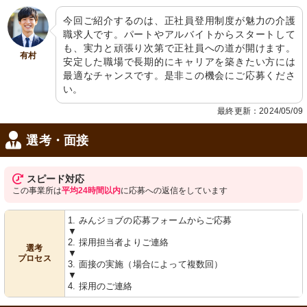
景観
玄関
今回ご紹介するのは、正社員登用制度が魅力の介護
広がる街並と碧い空の絶景を堪能でき
アクセス便利な立地にあり、温かみの
ます。心地よい風が日々の生活を豊か
ある迎え入れる空間が広がっていま
職求人です。パートやアルバイトからスタートして
にします。
す。
も、実力と頑張り次第で正社員への道が開けます。
有村
安定した職場で長期的にキャリアを築きたい方には
最適なチャンスです。是非この機会にご応募くださ
い。
最終更新：2024/05/09
選考・面接
スピード対応
この事業所は
平均24時間以内
に応募への返信をしています
1. みんジョブの応募フォームからご応募
▼
2. 採用担当者よりご連絡
選考
▼
プロセス
3. 面接の実施（場合によって複数回）
▼
4. 採用のご連絡