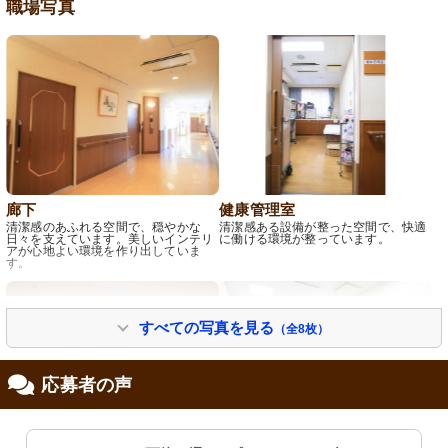
職場写真
廊下
健康管理室
清潔感のあふれる空間で、穏やかな
清潔感ある設備が整った空間で、快適
日々を支えています。美しいインテリ
に働ける環境が整っています。
アが心地よい環境を作り出していま
す。
すべての写真を見る
（全8枚）
応募者の声