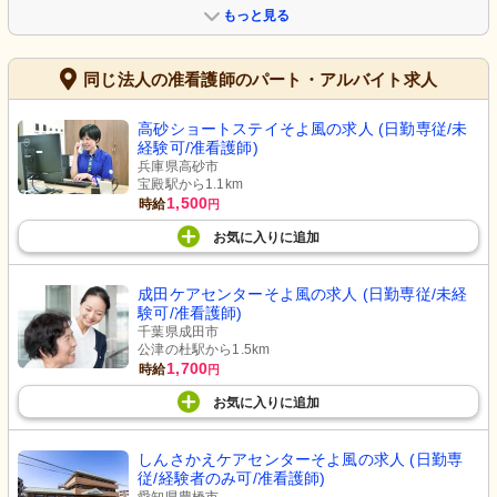
もっと見る
同じ法人の准看護師のパート・アルバイト求人
高砂ショートステイそよ風の求人 (日勤専従/未
経験可/准看護師)
兵庫県高砂市
宝殿駅から1.1km
1,500
時給
円
お気に入り
に
追加
成田ケアセンターそよ風の求人 (日勤専従/未経
験可/准看護師)
千葉県成田市
公津の杜駅から1.5km
1,700
時給
円
お気に入り
に
追加
しんさかえケアセンターそよ風の求人 (日勤専
従/経験者のみ可/准看護師)