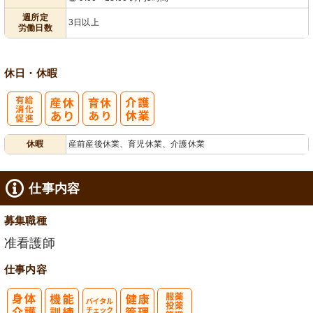
業ほぼなし
3日から可
可
フト相談可
週所定
3日以上
労働日数
休日・休暇
有
休暇
産前産後休業、育児休業、介護休業
給消化促進
仕事内容
募集職種
准看護師
仕事内容