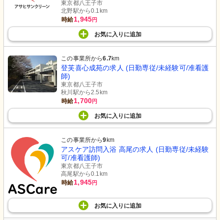
東京都八王子市
北野駅から0.1km
1,945
時給
円
お気に入り
に
追加
この事業所から
6.7
km
登芙喜心成苑の求人 (日勤専従/未経験可/准看護
師)
東京都八王子市
秋川駅から2.5km
1,700
時給
円
お気に入り
に
追加
この事業所から
9
km
アスケア訪問入浴 高尾の求人 (日勤専従/未経験
可/准看護師)
東京都八王子市
高尾駅から0.1km
1,945
時給
円
お気に入り
に
追加