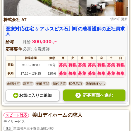
株式会社 AT
7月28日更新
医療対応住宅 ケアホスピス石川町の准看護師の正社員求
人
300,000
給与
月給
~
円
応募要件
必須: 准看護師
就業時間
休憩
月
火
水
木
金
土
日
募集
募集
募集
募集
募集
募集
募集
日勤
9:00
18:00
60分
～
募集
募集
募集
募集
募集
募集
募集
夜勤
17:15
翌9:15
120分
～
未経験可
新卒可
年齢不問
40代活躍
50代活躍
残業ほぼなし
応募画面へ進む
お気に入り
に
追加
美山デイホームの求人
スピード対応
デイサービス
住所
東京都八王子市美山町1463