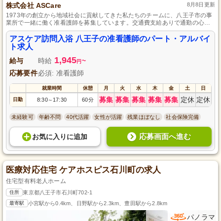
株式会社 ASCare
8月8日更新
1973年の創立から地域社会に貢献してきた私たちのチームに、八王子市の事
業所で一緒に働く准看護師を募集しています。交通費支給ありで通勤の心配
もなく、訪問入浴サービスの現場で専門スキルを活かしていただけます。経
験は問いませんので、資格を活用して地域の方々に安心と幸せを提供するお
アスケア訪問入浴 八王子の准看護師のパート・アルバイ
仕事をしませんか。
ト求人
1,945
給与
時給
~
円
応募要件
必須: 准看護師
就業時間
休憩
月
火
水
木
金
土
日
募集
募集
募集
募集
募集
定休
定休
日勤
8:30
17:30
60分
～
未経験可
年齢不問
40代活躍
女性が活躍
残業ほぼなし
社会保険完備
応募画面へ進む
お気に入り
に
追加
医療対応住宅 ケアホスピス石川町の求人
住宅型有料老人ホーム
住所
東京都八王子市石川町702-1
最寄駅
小宮駅から0.4km、日野駅から2.3km、豊田駅から2.8km
パノラマ