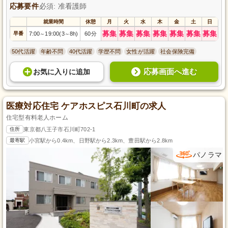
応募要件
必須: 准看護師
就業時間
休憩
月
火
水
木
金
土
日
募集
募集
募集
募集
募集
募集
募集
早番
7:00
19:00(3
8h)
60分
～
～
50代活躍
年齢不問
40代活躍
学歴不問
女性が活躍
社会保険完備
応募画面へ進む
お気に入り
に
追加
医療対応住宅 ケアホスピス石川町の求人
住宅型有料老人ホーム
住所
東京都八王子市石川町702-1
最寄駅
小宮駅から0.4km、日野駅から2.3km、豊田駅から2.8km
パノラマ