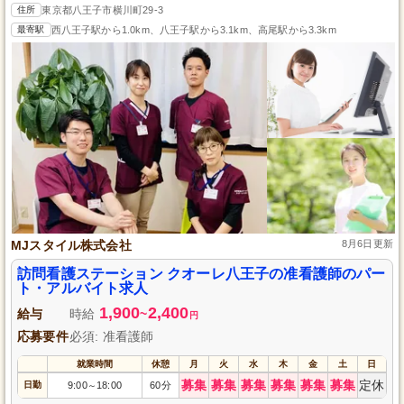
住所
東京都八王子市横川町29-3
最寄駅
西八王子駅から1.0km、八王子駅から3.1km、高尾駅から3.3km
MJスタイル株式会社
8月6日更新
訪問看護ステーション クオーレ八王子の准看護師のパー
ト・アルバイト求人
1,900
2,400
給与
時給
~
円
応募要件
必須: 准看護師
就業時間
休憩
月
火
水
木
金
土
日
募集
募集
募集
募集
募集
募集
定休
日勤
9:00
18:00
60分
～