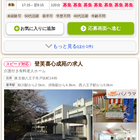
募集
募集
募集
募集
募集
募集
募集
夜勤
17:15
翌9:15
120分
～
未経験可
50代活躍
新卒可
学歴不問
40代活躍
年齢不問
応募画面へ進む
お気に入り
に
追加
もっと見る
(ほか1件)
登芙喜心成苑の求人
スピード対応
介護付き有料老人ホーム
住所
東京都八王子市戸吹町1495
最寄駅
秋川駅から2.5km、拝島駅から4.8km、西八王子駅から5.8km
パノラマ