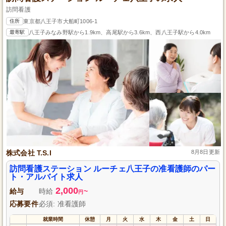
訪問看護
住所
東京都八王子市大船町1006-1
最寄駅
八王子みなみ野駅から1.9km、高尾駅から3.6km、西八王子駅から4.0km
株式会社 T.S.I
8月8日更新
訪問看護ステーション ルーチェ八王子の准看護師のパー
ト・アルバイト求人
2,000
給与
時給
~
円
応募要件
必須: 准看護師
就業時間
休憩
月
火
水
木
金
土
日