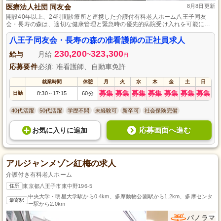
医療法人社団 同友会
8月8日更新
開設40年以上、24時間診療所と連携した介護付有料老人ホーム八王子同友
会・長寿の森は、適切な健康管理と緊急時の優先的病院受け入れを可能に
し、看護・介護・ケアマネジャーチームによる尊重・思いやりあふれるサポ
ートを提供します。
八王子同友会・長寿の森の准看護師の正社員求人
230,200
323,300
給与
月給
~
円
応募要件
必須: 准看護師、自動車免許
就業時間
休憩
月
火
水
木
金
土
日
募集
募集
募集
募集
募集
募集
募集
日勤
8:30
17:15
60分
～
40代活躍
50代活躍
学歴不問
未経験可
新卒可
社会保険完備
応募画面へ進む
お気に入り
に
追加
アルジャンメゾン紅梅の求人
介護付き有料老人ホーム
住所
東京都八王子市東中野196-5
中央大学・明星大学駅から0.4km、多摩動物公園駅から1.2km、多摩センタ
最寄駅
ー駅から2.0km
パノラマ