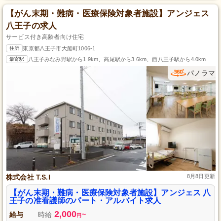
【がん末期・難病・医療保険対象者施設】アンジェス
八王子の求人
サービス付き高齢者向け住宅
住所
東京都八王子市大船町1006-1
最寄駅
八王子みなみ野駅から1.9km、高尾駅から3.6km、西八王子駅から4.0km
パノラマ
株式会社 T.S.I
8月8日更新
【がん末期・難病・医療保険対象者施設】アンジェス 八
王子の准看護師のパート・アルバイト求人
2,000
給与
時給
~
円