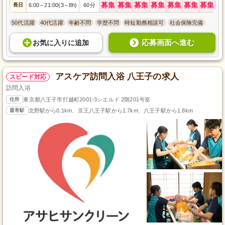
募集
募集
募集
募集
募集
募集
募集
長日
6:00
21:00(3
8h)
60分
～
～
50代活躍
40代活躍
年齢不問
学歴不問
時短勤務相談可
社会保険完備
応募画面へ進む
お気に入り
に
追加
アスケア訪問入浴 八王子の求人
スピード対応
訪問入浴
住所
東京都八王子市打越町2001-3シエルド 2階201号室
最寄駅
北野駅から0.1km、京王八王子駅から1.7km、八王子駅から1.8km