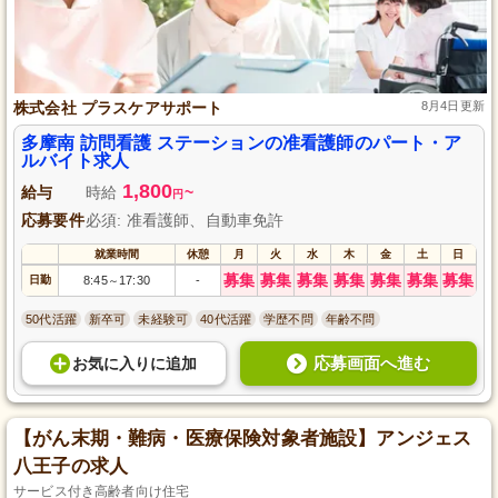
株式会社 プラスケアサポート
8月4日更新
多摩南 訪問看護 ステーションの准看護師のパート・ア
ルバイト求人
1,800
給与
時給
~
円
応募要件
必須: 准看護師、自動車免許
就業時間
休憩
月
火
水
木
金
土
日
募集
募集
募集
募集
募集
募集
募集
日勤
8:45
17:30
-
～
50代活躍
新卒可
未経験可
40代活躍
学歴不問
年齢不問
応募画面へ進む
お気に入り
に
追加
【がん末期・難病・医療保険対象者施設】アンジェス
八王子の求人
サービス付き高齢者向け住宅