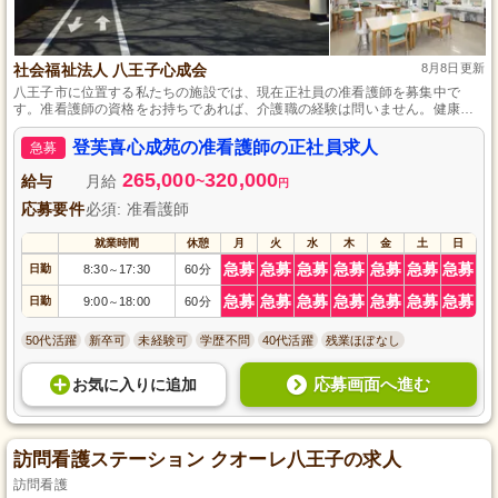
社会福祉法人 八王子心成会
8月8日更新
八王子市に位置する私たちの施設では、現在正社員の准看護師を募集中で
す。准看護師の資格をお持ちであれば、介護職の経験は問いません。健康管
理やバイタルチェック、病院への付き添いなど、看護業務全般をお任せしま
す。週休二日制で年間休日数110日と、メリハリをつけて働ける環境が整って
登芙喜心成苑の准看護師の正社員求人
急募
います。ご自身の資格を活かし、八王子市で新たなスタートを切ってみませ
んか。
265,000
320,000
給与
月給
~
円
応募要件
必須: 准看護師
就業時間
休憩
月
火
水
木
金
土
日
急募
急募
急募
急募
急募
急募
急募
日勤
8:30
17:30
60分
～
急募
急募
急募
急募
急募
急募
急募
日勤
9:00
18:00
60分
～
50代活躍
新卒可
未経験可
学歴不問
40代活躍
残業ほぼなし
応募画面へ進む
お気に入り
に
追加
訪問看護ステーション クオーレ八王子の求人
訪問看護