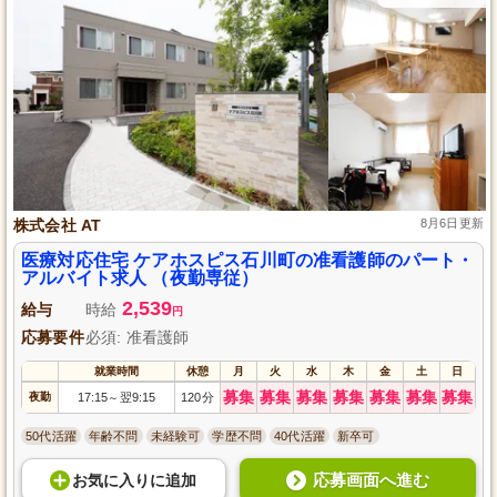
株式会社 AT
8月6日更新
医療対応住宅 ケアホスピス石川町の准看護師のパート・
アルバイト求人 （夜勤専従）
2,539
給与
時給
円
応募要件
必須: 准看護師
就業時間
休憩
月
火
水
木
金
土
日
募集
募集
募集
募集
募集
募集
募集
夜勤
17:15
翌9:15
120分
～
50代活躍
年齢不問
未経験可
学歴不問
40代活躍
新卒可
応募画面へ進む
お気に入り
に
追加