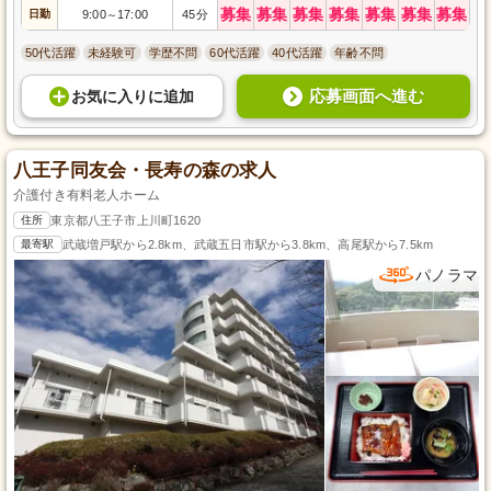
募集
募集
募集
募集
募集
募集
募集
日勤
9:00
17:00
45分
～
50代活躍
未経験可
学歴不問
60代活躍
40代活躍
年齢不問
応募画面へ進む
お気に入り
に
追加
八王子同友会・長寿の森の求人
介護付き有料老人ホーム
住所
東京都八王子市上川町1620
最寄駅
武蔵増戸駅から2.8km、武蔵五日市駅から3.8km、高尾駅から7.5km
パノラマ