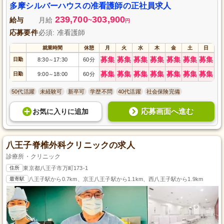
多摩シルバーハウスの准看護師の正社員求人
239,700
303,900
給与
月給
~
円
応募要件
必須: 准看護師
就業時間
休憩
月
火
水
木
金
土
日
募集
募集
募集
募集
募集
募集
募集
日勤
8:30
17:30
60分
～
募集
募集
募集
募集
募集
募集
募集
日勤
9:00
18:00
60分
～
50代活躍
未経験可
新卒可
学歴不問
40代活躍
社会保険完備
応募画面へ進む
お気に入り
に
追加
八王子脊椎外科クリニックの求人
診療所・クリニック
住所
東京都八王子市万町173-1
最寄駅
八王子駅から0.7km、京王八王子駅から1.1km、西八王子駅から1.9km