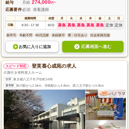
274,000
給与
月給
~
円
応募要件
必須: 准看護師
就業時間
休憩
月
火
水
木
金
土
日
募集
募集
募集
募集
募集
定休
定休
日勤
8:30
17:30
60分
～
新卒可
年齢不問
40代活躍
未経験可
寮・社宅あり
社会保険完備
応募画面へ進む
お気に入り
に
追加
登芙喜心成苑の求人
スピード対応
介護付き有料老人ホーム
住所
東京都八王子市戸吹町1495
最寄駅
秋川駅から2.5km、拝島駅から4.8km、西八王子駅から5.8km
パノラマ