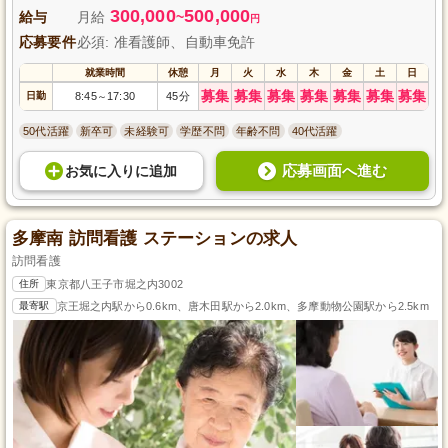
300,000
500,000
給与
月給
~
円
応募要件
必須: 准看護師、自動車免許
就業時間
休憩
月
火
水
木
金
土
日
募集
募集
募集
募集
募集
募集
募集
日勤
8:45
17:30
45分
～
50代活躍
新卒可
未経験可
学歴不問
年齢不問
40代活躍
応募画面へ進む
お気に入り
に
追加
多摩南 訪問看護 ステーションの求人
訪問看護
住所
東京都八王子市堀之内3002
最寄駅
京王堀之内駅から0.6km、唐木田駅から2.0km、多摩動物公園駅から2.5km