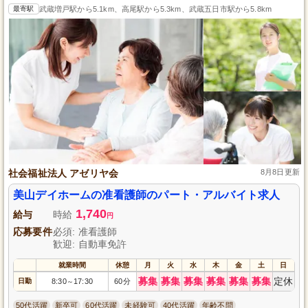
最寄駅
武蔵増戸駅から5.1km、高尾駅から5.3km、武蔵五日市駅から5.8km
社会福祉法人 アゼリヤ会
8月8日更新
美山デイホームの准看護師のパート・アルバイト求人
1,740
給与
時給
円
応募要件
必須: 准看護師
歓迎: 自動車免許
就業時間
休憩
月
火
水
木
金
土
日
募集
募集
募集
募集
募集
募集
定休
日勤
8:30
17:30
60分
～
50代活躍
新卒可
60代活躍
未経験可
40代活躍
年齢不問