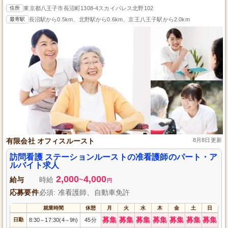
住所
東京都八王子市長沼町1308-4スカイパレス北野102
最寄駅
長沼駅から0.5km、北野駅から0.6km、京王八王子駅から2.0km
有限会社 オフィスルースト
8月8日更新
訪問看護 ステーションルーストの准看護師のパート・ア
ルバイト求人
2,000
4,000
給与
時給
~
円
応募要件
必須: 准看護師、自動車免許
就業時間
休憩
月
火
水
木
金
土
日
募集
募集
募集
募集
募集
募集
募集
日勤
8:30
17:30(4
9h)
45分
～
～