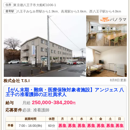
住所
東京都八王子市大船町1006-1
最寄駅
八王子みなみ野駅から1.9km、高尾駅から3.6km、西八王子駅から4.0km
パノラマ
株式会社 T.S.I
8月8日更新
【がん末期・難病・医療保険対象者施設】アンジェス 八
王子の准看護師の正社員求人
250,000
384,200
給与
月給
~
円
応募要件
必須: 准看護師
就業時間
休憩
月
火
水
木
金
土
日
募集
募集
募集
募集
募集
募集
募集
早番
7:00
16:00(8h)
60分
～