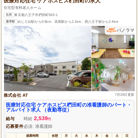
医療対応住宅 ケアホスピス椚田町の求人
住宅型有料老人ホーム
住所
東京都八王子市椚田町565-1
最寄駅
めじろ台駅から0.9km、高尾駅から2.1km、西八王子駅から2.4km
パノラマ
株式会社 AT
7月29日更新
医療対応住宅 ケアホスピス椚田町の准看護師のパート・
アルバイト求人 （夜勤専従）
2,539
給与
時給
円
応募要件
必須: 准看護師
就業時間
休憩
月
火
水
木
金
土
日