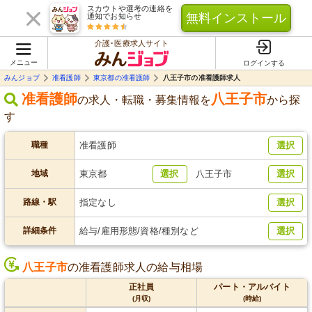
スカウトや選考の連絡を
無料インストール
通知でお知らせ
介護･医療求人サイト
メニュー
ログインする
みんジョブ
准看護師
東京都の准看護師
八王子市の准看護師求人
准看護師
八王子市
の求人・転職・募集情報を
から探
す
職種
准看護師
選択
地域
東京都
選択
八王子市
選択
路線・駅
指定なし
選択
詳細条件
給与/雇用形態/資格/種別など
選択
八王子市
の准看護師求人の給与相場
正社員
パート・アルバイト
(月収)
(時給)