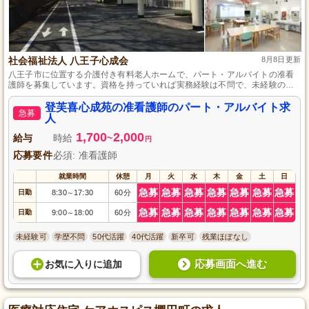
社会福祉法人 八王子心成会
8月8日更新
八王子市に位置する介護付き有料老人ホームで、パート・アルバイトの准看
護師を募集しています。資格を持っていれば実務経験は不問で、未経験の方
も大歓迎です。ご利用者さまの健康管理など大切な仕事をお任せしますが、
昇給や賞与の制度もあり、自分のペースで働ける環境を整えています。
登芙喜心成苑の准看護師のパート・アルバイト求
急募
人
1,700
2,000
給与
時給
~
円
応募要件
必須: 准看護師
就業時間
休憩
月
火
水
木
金
土
日
急募
急募
急募
急募
急募
急募
急募
日勤
8:30
17:30
60分
～
急募
急募
急募
急募
急募
急募
急募
日勤
9:00
18:00
60分
～
未経験可
学歴不問
50代活躍
40代活躍
新卒可
残業ほぼなし
応募画面へ進む
お気に入り
に
追加