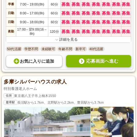
募集
募集
募集
募集
募集
募集
募集
早番
7:00
19:00(8h)
60分
～
募集
募集
募集
募集
募集
募集
募集
日勤
8:00
17:00(8h)
60分
～
募集
募集
募集
募集
募集
募集
募集
日勤
9:00
18:00(8h)
60分
～
17:00
翌9:00(16
～
～
募集
募集
募集
募集
募集
募集
募集
夜勤
120分
8h)
詳細を見る
50代活躍
学歴不問
未経験可
年齢不問
新卒可
40代活躍
応募画面へ進む
お気に入り
に
追加
多摩シルバーハウスの求人
特別養護老人ホーム
住所
東京都八王子市上柚木1550
最寄駅
長沼駅から1.7km、北野駅から2.2km、豊田駅から3.7km