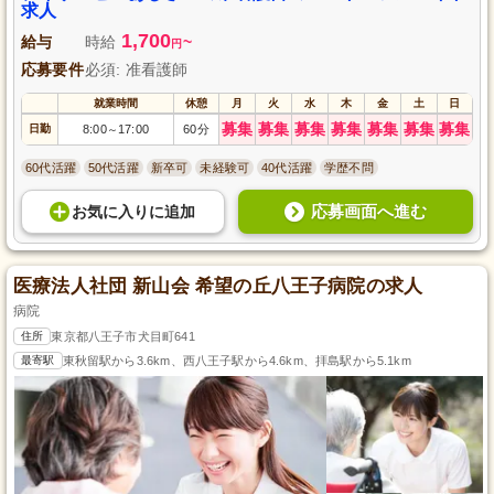
求人
1,700
給与
時給
~
円
応募要件
必須: 准看護師
就業時間
休憩
月
火
水
木
金
土
日
募集
募集
募集
募集
募集
募集
募集
日勤
8:00
17:00
60分
～
60代活躍
50代活躍
新卒可
未経験可
40代活躍
学歴不問
応募画面へ進む
お気に入り
に
追加
医療法人社団 新山会 希望の丘八王子病院の求人
病院
住所
東京都八王子市犬目町641
最寄駅
東秋留駅から3.6km、西八王子駅から4.6km、拝島駅から5.1km