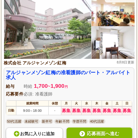
株式会社 アルジャンメゾン紅梅
8月8日更新
アルジャンメゾン紅梅の准看護師のパート・アルバイト
求人
1,700
1,900
給与
時給
~
円
応募要件
必須: 准看護師
就業時間
休憩
月
火
水
木
金
土
日
募集
募集
募集
募集
募集
募集
募集
日勤
9:00
18:00
-
～
50代活躍
未経験可
新卒可
年齢不問
学歴不問
40代活躍
応募画面へ進む
お気に入り
に
追加