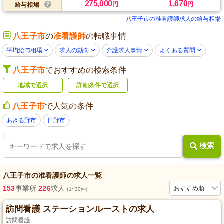
275,000
1,670
円
円
給与相場
八王子市の准看護師求人の給与相場
八王子市
の
准看護師
の転職事情
平均給与相場
求人の動向
介護求人事情
よくある質問
八王子市
でおすすめの検索条件
地域で選択
詳細条件で選択
八王子市
で人気の条件
あきる野市
日野市
検索
八王子市
の
准看護師
の求人一覧
153
事業所
226
求人
おすすめ順
(1~30件)
訪問看護 ステーションルーストの求人
訪問看護