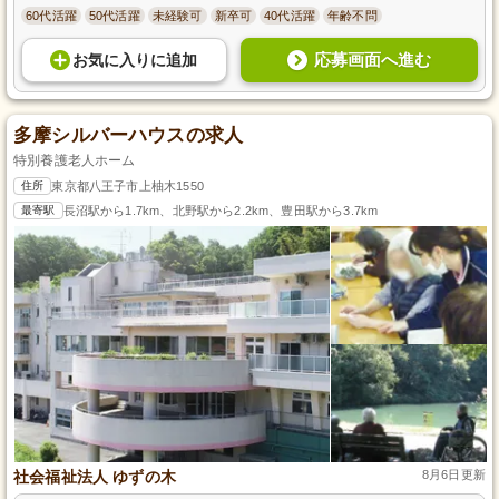
60代活躍
50代活躍
未経験可
新卒可
40代活躍
年齢不問
応募画面へ進む
お気に入り
に
追加
多摩シルバーハウスの求人
特別養護老人ホーム
住所
東京都八王子市上柚木1550
最寄駅
長沼駅から1.7km、北野駅から2.2km、豊田駅から3.7km
社会福祉法人 ゆずの木
8月6日更新