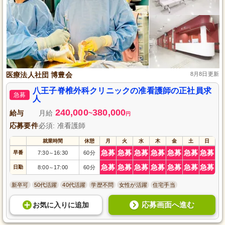
医療法人社団 博豊会
8月8日更新
八王子脊椎外科クリニックの准看護師の正社員求
急募
人
240,000
380,000
給与
月給
~
円
応募要件
必須: 准看護師
就業時間
休憩
月
火
水
木
金
土
日
急募
急募
急募
急募
急募
急募
急募
早番
7:30
16:30
60分
～
急募
急募
急募
急募
急募
急募
急募
日勤
8:00
17:00
60分
～
新卒可
50代活躍
40代活躍
学歴不問
女性が活躍
住宅手当
応募画面へ進む
お気に入り
に
追加