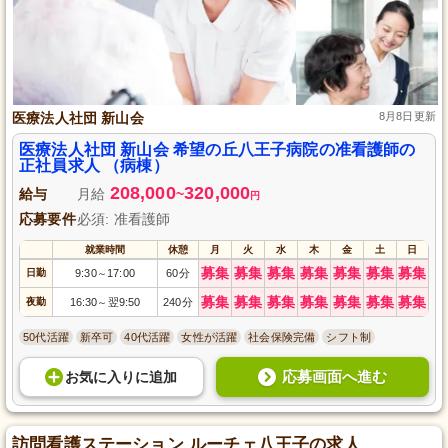
医療法人社団 新山会
8月8日更新
医療法人社団 新山会 希望の丘八王子病院の准看護師の
正社員求人 （病棟）
208,000
320,000
給与
月給
~
円
応募要件
必須: 准看護師
就業時間
休憩
月
火
水
木
金
土
日
募集
募集
募集
募集
募集
募集
募集
日勤
9:30
17:00
60分
～
募集
募集
募集
募集
募集
募集
募集
夜勤
16:30
翌9:50
240分
～
50代活躍
新卒可
40代活躍
女性が活躍
社会保険完備
シフト制
応募画面へ進む
お気に入り
に
追加
訪問看護ステーション ルーチェ八王子の求人