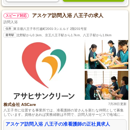
アスケア訪問入浴 八王子の求人
スピード対応
訪問入浴
住所
東京都八王子市打越町2001-3シエルド 2階201号室
最寄駅
北野駅から0.1km、京王八王子駅から1.7km、八王子駅から1.8km
株式会社 ASCare
7月28日更新
八王子市に位置する事業所では、准看護師の皆さんを新たな仲間として募集
しています。資格があれば実務経験は不問で、訪問入浴サービスで地域に貢
献できるやりがいのある仕事です。チームで協力しながら業務を行うため、
コミュニケーションを大切にする職場で、明るく開放的な雰囲気の中で働け
アスケア訪問入浴 八王子の准看護師の正社員求人
ます。