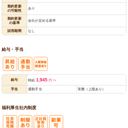
契約更新
あり
の可能性
契約更新
会社が定める基準
の基準
試用期間
なし
給与・手当
人事評価制度
1,945
給与
時給
円
〜
あり
手当
通勤手当
実費（上限あり）
福利厚生
社内制度
社
正社員登用あ