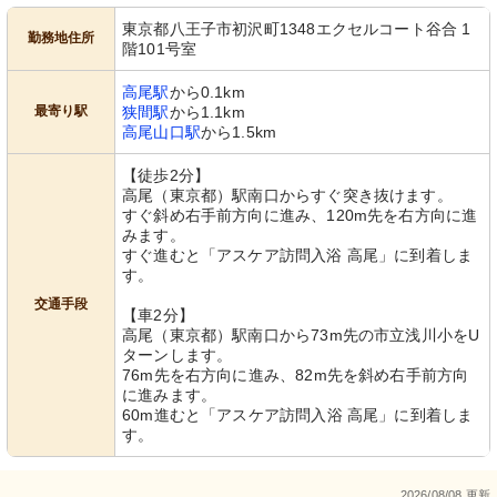
東京都八王子市初沢町1348エクセルコート谷合 1
勤務地住所
階101号室
高尾駅
から0.1km
最寄り駅
狭間駅
から1.1km
高尾山口駅
から1.5km
【徒歩2分】
高尾（東京都）駅南口からすぐ突き抜けます。
すぐ斜め右手前方向に進み、120m先を右方向に進
みます。
すぐ進むと「アスケア訪問入浴 高尾」に到着しま
す。
交通手段
【車2分】
高尾（東京都）駅南口から73m先の市立浅川小をU
ターンします。
76m先を右方向に進み、82m先を斜め右手前方向
に進みます。
60m進むと「アスケア訪問入浴 高尾」に到着しま
す。
2026/08/08 更新