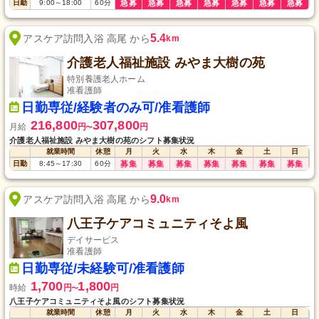
日勤
9:00
～
18:00
60
分
急募
急募
急募
急募
急募
急募
急募
5.4
アスケア訪問入浴 高尾 から
km
介護老人福祉施設 みやま大樹の苑
特別養護老人ホーム
准看護師
日勤専従/経験者のみ可/准看護師
216,800
307,800
月給
円
円
〜
介護老人福祉施設 みやま大樹の苑のシフト募集状況
就業時間
休憩
月
火
水
木
金
土
日
日勤
8:45
～
17:30
60
分
募集
募集
募集
募集
募集
募集
募集
9.0
アスケア訪問入浴 高尾 から
km
八王子ケアコミュニティそよ風
デイサービス
准看護師
日勤専従/未経験可/准看護師
1,700
1,800
時給
円
円
〜
八王子ケアコミュニティそよ風のシフト募集状況
就業時間
休憩
月
火
水
木
金
土
日