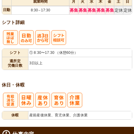
就業時間
月
火
水
木
金
土
日
日勤
募集
募集
募集
募集
募集
定休
定休
8:30
17:30
～
シフト詳細
残
週
シ
シフト
① 8:30〜17:30 （休憩60分）
業ほぼなし
3日から可
フト相談可
週所定
3日以上
労働日数
休日・休暇
有
休暇
産前産後休業、育児休業、介護休業
給消化促進