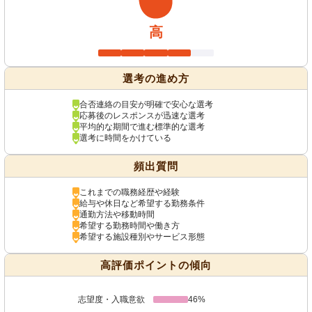
高
選考の進め方
合否連絡の目安が明確で安心な選考
応募後のレスポンスが迅速な選考
平均的な期間で進む標準的な選考
選考に時間をかけている
頻出質問
これまでの職務経歴や経験
給与や休日など希望する勤務条件
通勤方法や移動時間
希望する勤務時間や働き方
希望する施設種別やサービス形態
高評価ポイントの傾向
志望度・入職意欲
46%