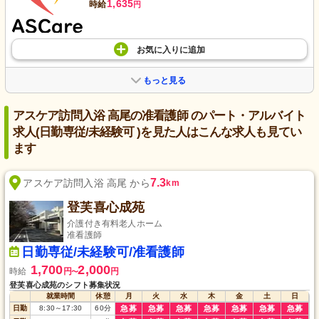
1,635
時給
円
お気に入り
に
追加
もっと見る
アスケア訪問入浴 高尾の准看護師 のパート・アルバイト
求人(日勤専従/未経験可 )を見た人はこんな求人も見てい
ます
7.3
アスケア訪問入浴 高尾 から
km
登芙喜心成苑
介護付き有料老人ホーム
准看護師
日勤専従/未経験可/准看護師
1,700
2,000
時給
円
円
〜
登芙喜心成苑のシフト募集状況
就業時間
休憩
月
火
水
木
金
土
日
日勤
8:30
～
17:30
60
分
急募
急募
急募
急募
急募
急募
急募