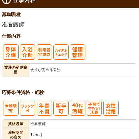
仕事内容
募集職種
准看護師
仕事内容
利
バイタルチェ
業務の変更範
会社が定める業務
囲
用者宅訪問
ック
応募条件
資格・経験
子育てママパ
資格必須
准看護師
パ活躍
雇用期間
12ヵ月
の定め