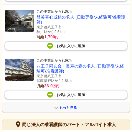
この事業所から
7.3
km
登芙喜心成苑の求人 (日勤専従/未経験可/准看護
師)
東京都八王子市
秋川駅から2.5km
1,700
時給
円
お気に入り
に
追加
この事業所から
7.6
km
八王子同友会・長寿の森の求人 (日勤専従/未経
験可/准看護師)
東京都八王子市
武蔵増戸駅から2.8km
23.0
月給
万円
お気に入り
に
追加
もっと見る
同じ法人の准看護師のパート・アルバイト求人