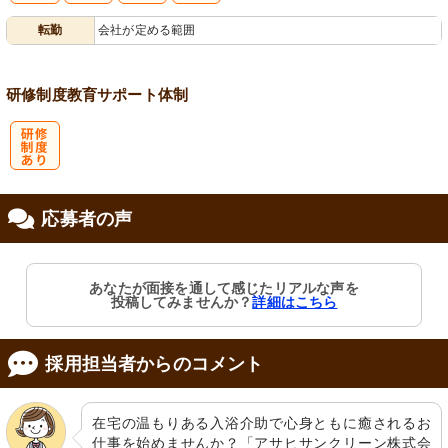
転勤
会社が定める範囲
会保険完備
り
研修制度
教育
サポート体制
研
応募者の声
修制度あり
あなたが面接を通して感じたリアルな声を
投稿してみませんか？
詳細はこちら
採用担当者からのコメント
在宅の温もりある入浴介助で心身ともに癒されるお
仕事を始めませんか？「アサヒサンクリーン株式会