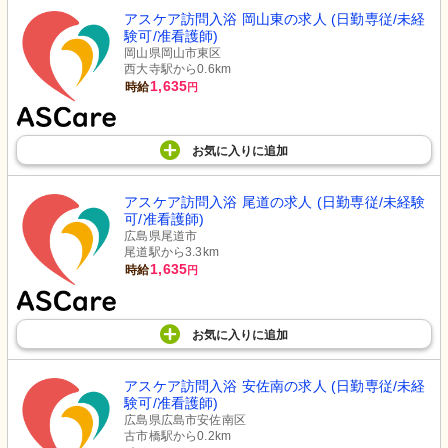
アスケア訪問入浴 岡山東の求人 (日勤専従/未経
験可/准看護師)
岡山県岡山市東区
西大寺駅から0.6km
1,635
時給
円
お気に入り
に
追加
アスケア訪問入浴 尾道の求人 (日勤専従/未経験
可/准看護師)
広島県尾道市
尾道駅から3.3km
1,635
時給
円
お気に入り
に
追加
アスケア訪問入浴 安佐南の求人 (日勤専従/未経
験可/准看護師)
広島県広島市安佐南区
古市橋駅から0.2km