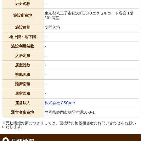
カナ名称
-
東京都八王子市初沢町1348エクセルコート谷合 1階
施設所在地
101号室
施設種別
訪問入浴
地上階・地下階
-
施設利用階数
-
入居定員
-
居室総数
-
敷地面積
-
延床面積
-
居室面積
-
運営法人
株式会社 ASCare
運営者所在地
静岡県静岡市葵区本通10-8-1
※受動喫煙対策につきましては、面接時に施設担当者にお問い合わせをお願い
いたします。