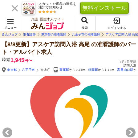
スカウトや選考の連絡を
無料インストール
通知でお知らせ
介護･医療求人サイト
メニュー
検索
ログインする
みんジョブ
准看護師
東京都の准看護師
八王子市の准看護師
アスケア訪問入浴 高
【8/8更新】アスケア訪問入浴 高尾
の准看護師のパー
ト・アルバイト求人
時給
1,945
〜
円
8月8日更新
訪問入浴
東京都
八王子市
初沢町
高尾駅
から0.1km
狭間駅
から1.1km
高尾山口駅
か