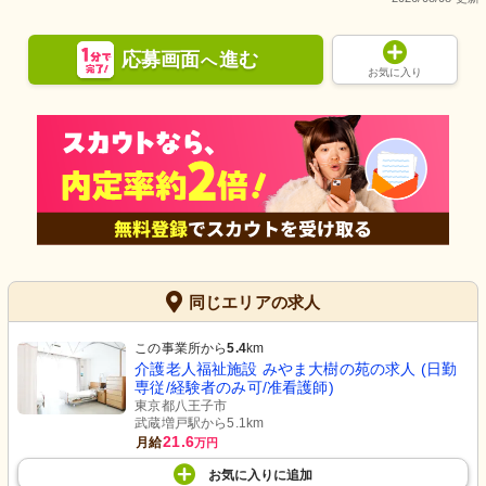
応募画面
進む
へ
お気に入り
同じエリアの求人
この事業所から
5.4
km
介護老人福祉施設 みやま大樹の苑の求人 (日勤
専従/経験者のみ可/准看護師)
東京都八王子市
武蔵増戸駅から5.1km
21.6
月給
万円
お気に入り
に
追加