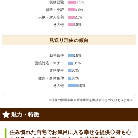
実務経験
26%
資格・免許
23%
人柄・対人姿勢
21%
その他
18%
見送り理由の傾向
勤務条件
18%
面接対応・マナー
16%
資格要件
10%
健康・身体条件
10%
その他
30%
※現在の採用基準や選考状況を保証するものではありません。
魅力・特徴
住み慣れた自宅でお風呂に入る幸せを提供◇身も心