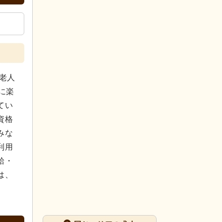
老人
に楽
てい
資格
みな
利用
給・
は、