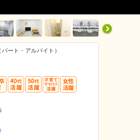
（パート・アルバイト）
40
50
代活躍
代活躍
5
会