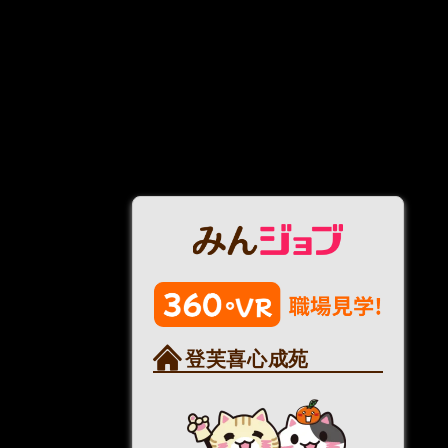
登芙喜心成苑