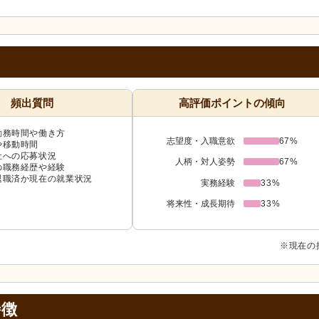
頻出質問
高評価ポイントの傾向
勤務時間や働き方
志望度・入職意欲
67%
や移動時間
社への応募状況
人柄・対人姿勢
67%
の職務経歴や経験
退職済か現在の就業状況
実務経験
33%
将来性・成長期待
33%
※現在の
特徴