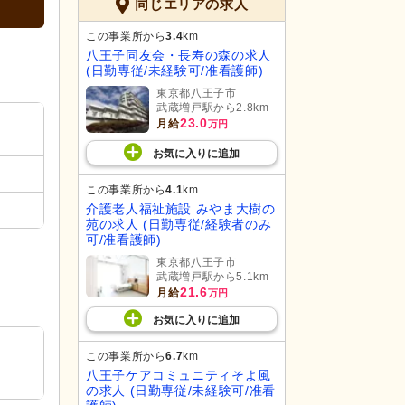
同じエリアの求人
この事業所から
3.4
km
八王子同友会・長寿の森の求人
(日勤専従/未経験可/准看護師)
東京都八王子市
武蔵増戸駅から2.8km
23.0
月給
万円
お気に入り
に
追加
この事業所から
4.1
km
介護老人福祉施設 みやま大樹の
苑の求人 (日勤専従/経験者のみ
可/准看護師)
東京都八王子市
武蔵増戸駅から5.1km
21.6
月給
万円
お気に入り
に
追加
この事業所から
6.7
km
八王子ケアコミュニティそよ風
の求人 (日勤専従/未経験可/准看