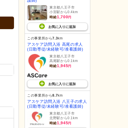
護師)
東京都八王子市
小宮駅から0.4km
1,700
時給
円
お気に入り
に
追加
この事業所から
7.3
km
アスケア訪問入浴 高尾の求人
(日勤専従/未経験可/准看護師)
東京都八王子市
高尾駅から0.1km
1,945
時給
円
お気に入り
に
追加
この事業所から
8.7
km
アスケア訪問入浴 八王子の求人
(日勤専従/未経験可/准看護師)
東京都八王子市
北野駅から0.1km
1,945
時給
円