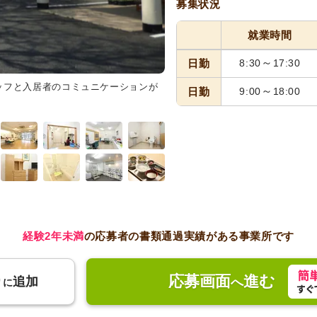
募集状況
就業時間
～
日勤
8:30
17:30
ッフと入居者のコミュニケーションが
食堂
楽しいイベント作りにも関
～
日勤
9:00
18:00
りがいを感じていただける職場で
経験2年未満
の応募者の書類通過実績がある事業所です
応募画面
進む
り
追加
へ
に