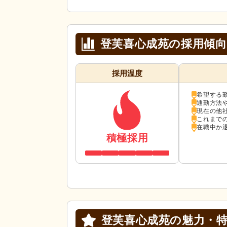
登芙喜心成苑の採用傾向
採用温度
希望する
通勤方法
現在の他
これまで
在職中か
積極採用
登芙喜心成苑の
魅力・