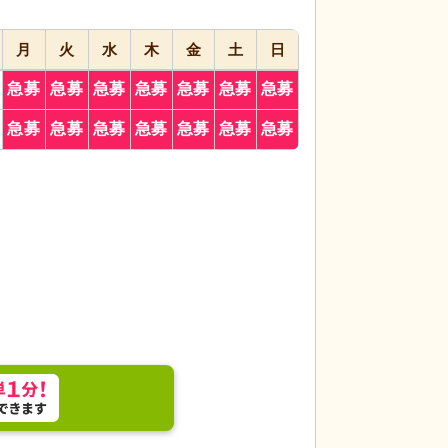
月
火
水
木
金
土
日
急募
急募
急募
急募
急募
急募
急募
われる食堂です。利用者の方々に喜びを提供するや
多目的ホール
色と
急募
急募
急募
急募
急募
急募
急募
す。
ある空間で、利用者