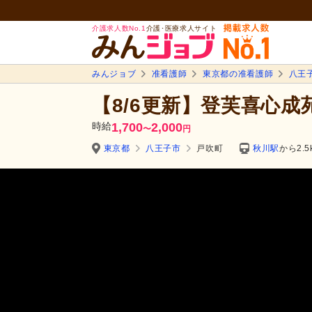
介護求人数No.1
介護･医療求人サイト
みんジョブ
准看護師
東京都の准看護師
八王
【8/6更新】登芙喜心成
時給
1,700
2,000
〜
円
東京都
八王子市
戸吹町
秋川駅
から2.5