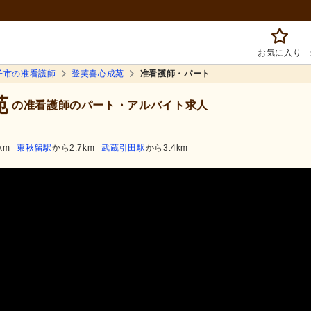
お気に入り
子市の准看護師
登芙喜心成苑
准看護師・パート
苑
の准看護師のパート・アルバイト求人
km
東秋留駅
から2.7km
武蔵引田駅
から3.4km