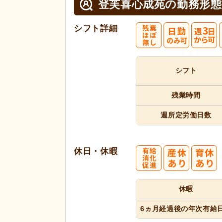
登芙喜心成苑の
勤務形態
シフト詳細
シフト
残業時間
週所定
労働日数
休日・休暇
休暇
6ヵ月経過
後の年次
有給