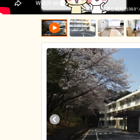
登芙喜心成苑の360