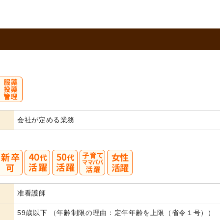
会社が定める業務
40
50
准看護師
代活躍
代活躍
59歳以下 （年齢制限の理由：定年年齢を上限（省令１号））