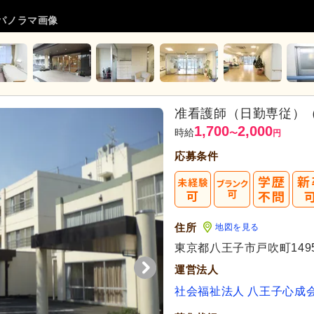
°パノラマ画像
准看護師（日勤専従）
1,700
2,000
時給
〜
円
応募条件
住所
地図を見る
東京都八王子市戸吹町149
運営法人
社会福祉法人 八王子心成