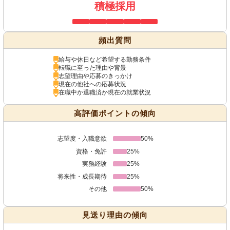
積極採用
頻出質問
給与や休日など希望する勤務条件
転職に至った理由や背景
志望理由や応募のきっかけ
現在の他社への応募状況
在職中か退職済か現在の就業状況
高評価ポイントの傾向
志望度・入職意欲
50%
資格・免許
25%
実務経験
25%
将来性・成長期待
25%
その他
50%
見送り理由の傾向