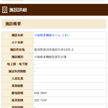
施設詳細
施設概要
施設名称
小規模多機能ホーム うすい
カナ名称
-
施設所在地
新潟県新潟市南区臼井1435-3
施設種別
小規模多機能型居宅介護
地上階・地下階
-
施設利用階数
-
入居定員
-
居室総数
-
敷地面積
648.39m²
延床面積
202.72m²
居室面積
-