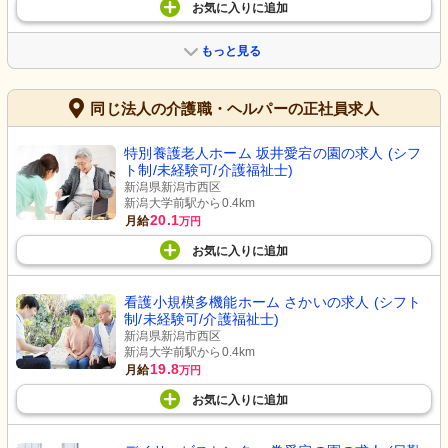
お気に入り
に
追加
もっと見る
同じ法人の介護職・ヘルパーの正社員求人
特別養護老人ホーム 坂井愛宕の園の求人 (シフ
ト制/未経験可/介護福祉士)
新潟県新潟市西区
新潟大学前駅から0.4km
20.1
月給
万円
お気に入り
に
追加
看護小規模多機能ホーム さかいの求人 (シフト
制/未経験可/介護福祉士)
新潟県新潟市西区
新潟大学前駅から0.4km
19.8
月給
万円
お気に入り
に
追加