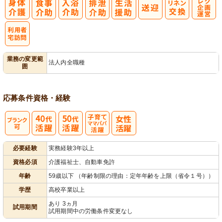
レク企画・運
営
利
業務の変更範
法人内全職種
囲
用者宅訪問
応募条件
資格・経験
子育てママパ
必要経験
実務経験3年以上
パ活躍
資格必須
介護福祉士、自動車免許
年齢
59歳以下 （年齢制限の理由：定年年齢を上限（省令１号））
学歴
高校卒業以上
あり 3ヵ月
試用期間
試用期間中の労働条件変更なし