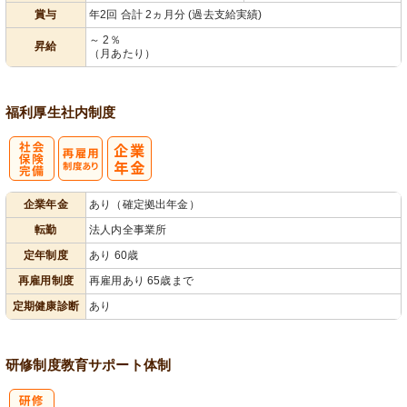
賞与
年2回 合計 2ヵ月分 (過去支給実績)
～ 2％
昇給
（月あたり）
福利厚生
社内制度
社
再雇用制度あ
企業年金
あり（確定拠出年金）
会保険完備
り
転勤
法人内全事業所
定年制度
あり 60歳
再雇用制度
再雇用あり 65歳まで
定期健康診断
あり
研修制度
教育
サポート体制