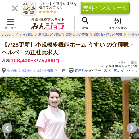
スカウトや選考の連絡を
無料インストール
通知でお知らせ
介護･医療求人サイト
メニュー
検索
ログインする
みんジョブ
介護職
新潟県の介護職
新潟市の介護職
新潟市南区の介護職
小規模
【7/28更新】小規模多機能ホーム うすい
の介護職・
ヘルパーの正社員求人
月給
198,400
275,000
〜
円
7月28日更新
小規模多機能型居宅介護
新潟県
新潟市
新潟市南区
臼井
古津駅
から5.3km
矢代田駅
から5.4km