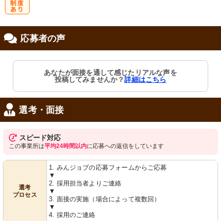
研
応募者の声
修制度あり
あなたが面接を通して感じたリアルな声を
投稿してみませんか？
詳細はこちら
選考・面接
スピード対応
この事業所は
平均24時間以内
に応募への返信をしています
1. みんジョブの応募フォームからご応募
▼
2. 採用担当者よりご連絡
選考
▼
プロセス
3. 面接の実施（場合によって複数回）
▼
4. 採用のご連絡