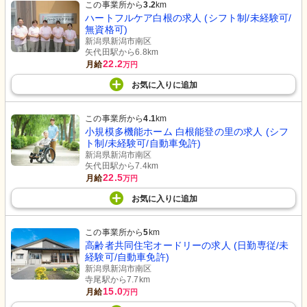
この事業所から
3.2
km
ハートフルケア白根の求人 (シフト制/未経験可/
無資格可)
新潟県新潟市南区
矢代田駅から6.8km
22.2
月給
万円
お気に入り
に
追加
この事業所から
4.1
km
小規模多機能ホーム 白根能登の里の求人 (シフ
ト制/未経験可/自動車免許)
新潟県新潟市南区
矢代田駅から7.4km
22.5
月給
万円
お気に入り
に
追加
この事業所から
5
km
高齢者共同住宅オードリーの求人 (日勤専従/未
経験可/自動車免許)
新潟県新潟市南区
寺尾駅から7.7km
15.0
月給
万円