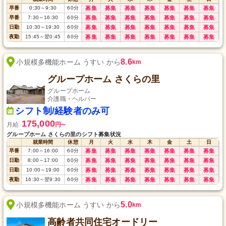
早番
0:30
～
9:30
60
分
募集
募集
募集
募集
募集
募集
募集
早番
7:30
～
16:30
60
分
募集
募集
募集
募集
募集
募集
募集
日勤
10:30
～
19:30
60
分
募集
募集
募集
募集
募集
募集
募集
夜勤
15:45
～
翌0:45
60
分
募集
募集
募集
募集
募集
募集
募集
8.6
小規模多機能ホーム うすい から
km
グループホーム さくらの里
グループホーム
介護職・ヘルパー
シフト制/経験者のみ可
175,000
月給
円
〜
グループホーム さくらの里のシフト募集状況
就業時間
休憩
月
火
水
木
金
土
日
早番
7:00
～
16:00
60
分
募集
募集
募集
募集
募集
募集
募集
日勤
8:00
～
17:00
60
分
募集
募集
募集
募集
募集
募集
募集
日勤
10:00
～
19:00
60
分
募集
募集
募集
募集
募集
募集
募集
夜勤
16:30
～
翌9:30
60
分
募集
募集
募集
募集
募集
募集
募集
5.0
小規模多機能ホーム うすい から
km
高齢者共同住宅オードリー