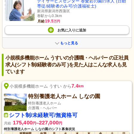
デイサービスセンター 巻愛宕の園の求人 (日勤
専従/経験者のみ可/介護福祉士)
新潟県新潟市西蒲区
巻駅から0.3km
19.5
月給
万円
お気に入り
に
追加
もっと見る
小規模多機能ホーム うすいの介護職・ヘルパー の正社員
求人(シフト制/経験者のみ可 )を見た人はこんな求人も見
ています
7.4
小規模多機能ホーム うすい から
km
特別養護老人ホーム しなの園
特別養護老人ホーム
介護職・ヘルパー
シフト制/未経験可/無資格可
175,400
227,000
月給
円
円
〜
特別養護老人ホーム しなの園のシフト募集状況
就業時間
休憩
月
火
水
木
金
土
日