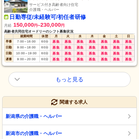
サービス付き高齢者向け住宅
介護職・ヘルパー
日勤専従/未経験可/初任者研修
150,000
230,000
月給
円
円
〜
高齢者共同住宅オードリーのシフト募集状況
就業時間
休憩
月
火
水
木
金
土
日
早番
7:00
～
16:00
60
分
募集
募集
募集
募集
募集
募集
募集
日勤
9:00
～
18:00
60
分
募集
募集
募集
募集
募集
募集
募集
日勤
10:00
～
19:00
60
分
募集
募集
募集
募集
募集
募集
募集
遅番
9:00
～
20:00
60
分
募集
募集
募集
募集
募集
募集
募集
もっと見る
関連する求人
新潟県の介護職・ヘルパー
新潟市の介護職・ヘルパー