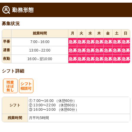
勤務形態
募集状況
就業時間
月
火
水
木
金
土
日
早番
急募
急募
急募
急募
急募
急募
急募
7:00
16:00
～
遅番
急募
急募
急募
急募
急募
急募
急募
13:00
22:00
～
夜勤
急募
急募
急募
急募
急募
急募
急募
16:00
翌10:00
～
シフト詳細
残
シ
① 7:00〜16:00 （休憩60分）
シフト
② 13:00〜22:00 （休憩60分）
業ほぼなし
フト相談可
③ 16:00〜10:00 （休憩60分）
残業時間
月平均5時間