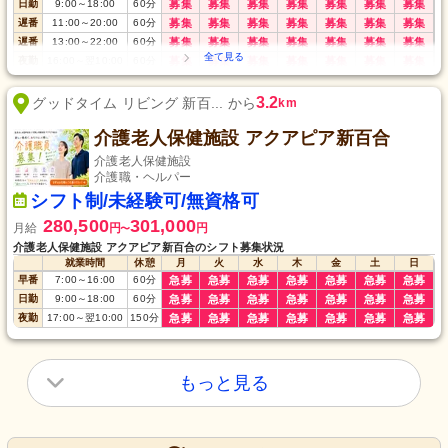
日勤
9:00
～
18:00
60
分
募集
募集
募集
募集
募集
募集
募集
遅番
11:00
～
20:00
60
分
募集
募集
募集
募集
募集
募集
募集
遅番
13:00
～
22:00
60
分
募集
募集
募集
募集
募集
募集
募集
夜勤
16:00
～
翌10:00
60
分
募集
募集
募集
募集
募集
募集
募集
深夜
22:00
～
翌7:00
60
分
募集
募集
募集
募集
募集
募集
募集
3.2
グッドタイム リビング 新百... から
km
介護老人保健施設 アクアピア新百合
介護老人保健施設
介護職・ヘルパー
シフト制/未経験可/無資格可
280,500
301,000
月給
円
円
〜
介護老人保健施設 アクアピア新百合のシフト募集状況
就業時間
休憩
月
火
水
木
金
土
日
早番
7:00
～
16:00
60
分
急募
急募
急募
急募
急募
急募
急募
日勤
9:00
～
18:00
60
分
急募
急募
急募
急募
急募
急募
急募
夜勤
17:00
～
翌10:00
150
分
急募
急募
急募
急募
急募
急募
急募
もっと見る