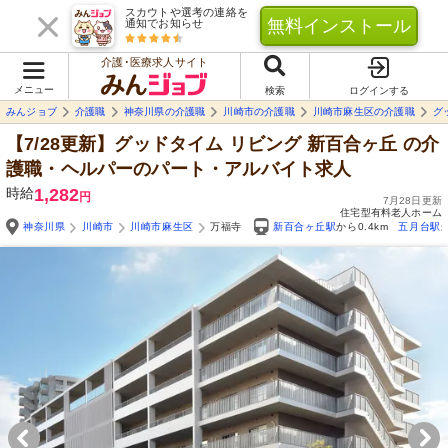
スカウトや選考の連絡を
無料インストール
通知でお知らせ
介護･医療求人サイト
メニュー
検索
ログインする
みんジョブ
介護職
神奈川県の介護職
川崎市の介護職
川崎市麻生区の介護職
グ
【7/28更新】グッドタイム リビング 新百合ヶ丘
の介
護職・ヘルパーのパート・アルバイト求人
時給
1,282
円
7月28日更新
住宅型有料老人ホーム
神奈川県
川崎市
川崎市麻生区
万福寺
新百合ヶ丘駅
から0.4km
五月台駅