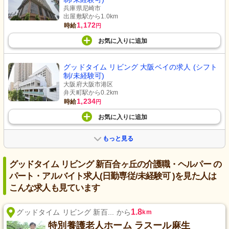
兵庫県尼崎市
出屋敷駅から1.0km
1,172
時給
円
お気に入り
に
追加
グッドタイム リビング 大阪ベイの求人 (シフト
制/未経験可)
大阪府大阪市港区
弁天町駅から0.2km
1,234
時給
円
お気に入り
に
追加
もっと見る
グッドタイム リビング 新百合ヶ丘の介護職・ヘルパー の
パート・アルバイト求人(日勤専従/未経験可 )を見た人は
こんな求人も見ています
1.8
グッドタイム リビング 新百... から
km
特別養護老人ホーム ラスール麻生