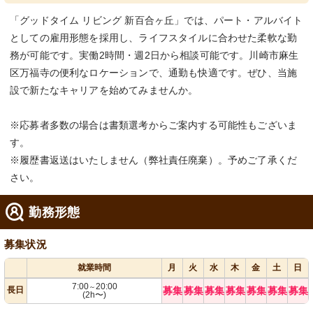
「グッドタイム リビング 新百合ヶ丘」では、パート・アルバイト
としての雇用形態を採用し、ライフスタイルに合わせた柔軟な勤
務が可能です。実働2時間・週2日から相談可能です。川崎市麻生
区万福寺の便利なロケーションで、通勤も快適です。ぜひ、当施
設で新たなキャリアを始めてみませんか。
※応募者多数の場合は書類選考からご案内する可能性もございま
す。
※履歴書返送はいたしません（弊社責任廃棄）。予めご了承くだ
さい。
勤務形態
募集状況
就業時間
月
火
水
木
金
土
日
7:00
20:00
～
長日
募集
募集
募集
募集
募集
募集
募集
(2h〜)