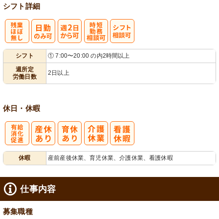
シフト詳細
残
週
時短勤務相談
シ
シフト
① 7:00〜20:00 の内2時間以上
業ほぼなし
2日から可
可
フト相談可
週所定
2日以上
労働日数
休日・休暇
有
休暇
産前産後休業、育児休業、介護休業、看護休暇
給消化促進
仕事内容
募集職種