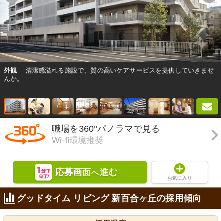
外観
清潔感溢れる施設で、質の高いケアサービスを提供していきませ
んか。
職場を360°パノラマで見る
Wi-fi環境推奨
応募画面
進む
へ
お気に入り
グッドタイム リビング 新百合ヶ丘の採用傾向