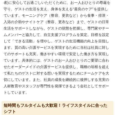
者)に安心してお過ごしいただくために、お一人おひとりの尊厳を
守り、ゲストの生活を支え、身体を支える“最良のケア”を提供し
ています。モーニングケア（整容、更衣など）から食事・排泄・
入浴の介助やナイトケア（整容、更衣など）まで、ゲストの日常
生活をサポートしながら、ゲストの状態を把握し、専門家やチー
ムメンバーと協力して、自立支援プログラムを策定。目標を設定
して「できる活動」を増やし、ゲストの生活機能の向上を目指し
ます。質の高い介護サービスを実現するために当社は社員に対し
てのサポートも充実。働きやすい環境で安定した働き方を実現し
ています。具体的には、ゲストのお一人おひとりのご要望に合わ
せたオーダーメイドの介護サービスを提供し、職種の垣根を超え
て私たちのゲストに対する想いを実現するためにチームケアを大
切にしています。また、社員の成長を継続的に後押しする充実の
人材教育やスタッフが専門性を発揮できるよう会社としてサポー
トしています。
短時間もフルタイムも大歓迎！ライフスタイルに合った
シフト