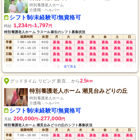
特別養護老人ホーム
介護職・ヘルパー
シフト制/未経験可/無資格可
1,234
1,797
時給
円
円
〜
特別養護老人ホーム ラスール麻生のシフト募集状況
就業時間
休憩
月
火
水
木
金
土
日
早番
7:00
～
16:00
60
分
募集
募集
募集
募集
募集
募集
募集
早番
7:15
～
16:15
60
分
募集
募集
募集
募集
募集
募集
募集
日勤
8:30
～
17:30
60
分
募集
募集
募集
募集
募集
募集
募集
日勤
9:00
～
18:00
60
分
募集
募集
募集
募集
募集
募集
募集
遅番
11:30
～
20:30
60
分
募集
募集
募集
募集
募集
募集
募集
遅番
12:45
～
21:45
60
分
募集
募集
募集
募集
募集
募集
募集
遅番
13:00
～
22:00
60
分
募集
募集
募集
募集
募集
募集
募集
2.5
グッドタイム リビング 新百... から
km
夜勤
17:00
～
翌9:00
90
分
募集
募集
募集
募集
募集
募集
募集
特別養護老人ホーム 潮見台みどりの丘
夜勤
18:00
～
翌10:00
90
分
募集
募集
募集
募集
募集
募集
募集
深夜
22:00
～
翌7:00
60
分
募集
募集
募集
募集
募集
募集
募集
特別養護老人ホーム
介護職・ヘルパー
シフト制/未経験可/無資格可
200,000
277,000
月給
円
円
〜
特別養護老人ホーム 潮見台みどりの丘のシフト募集状況
就業時間
休憩
月
火
水
木
金
土
日
早番
7:00
～
16:00
60
分
募集
募集
募集
募集
募集
募集
募集