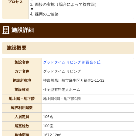
プロセス
3. 面接の実施（場合によって複数回）
▼
4. 採用のご連絡
施設詳細
施設概要
施設名称
グッドタイム リビング 新百合ヶ丘
カナ名称
グッドタイム リビング
施設所在地
神奈川県川崎市麻生区万福寺1-11-32
施設種別
住宅型有料老人ホーム
地上階・地下階
地上階6階・地下階1階
施設利用階数
-
入居定員
106名
居室総数
100室
敷地面積
1672.12m²