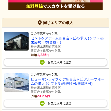
同じエリアの求人
この事業所から
0.7
km
セントケアホーム新百合ヶ丘の求人 (シフト制/
未経験可/無資格可)
神奈川県川崎市麻生区
新百合ヶ丘駅から0.9km
1,235
時給
円
お気に入り
に
追加
この事業所から
0.7
km
ヒューマンライフケア新百合ヶ丘グループホー
ムの求人 (シフト制/未経験可/無資格可)
神奈川県川崎市麻生区
新百合ヶ丘駅から0.6km
24.5
月給
万円
お気に入り
に
追加