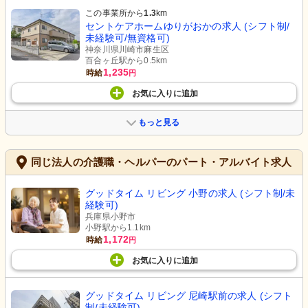
この事業所から
1.3
km
セントケアホームゆりがおかの求人 (シフト制/
未経験可/無資格可)
神奈川県川崎市麻生区
百合ヶ丘駅から0.5km
1,235
時給
円
お気に入り
に
追加
もっと見る
同じ法人の介護職・ヘルパーのパート・アルバイト求人
グッドタイム リビング 小野の求人 (シフト制/未
経験可)
兵庫県小野市
小野駅から1.1km
1,172
時給
円
お気に入り
に
追加
グッドタイム リビング 尼崎駅前の求人 (シフト
制/未経験可)