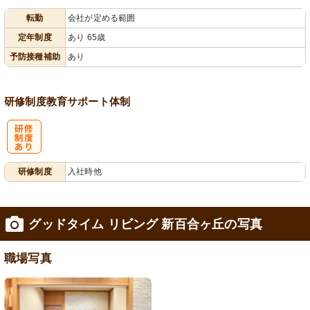
転勤
会社が定める範囲
会保険完備
あり
定年制度
あり 65歳
予防接種補助
あり
研修制度
教育
サポート体制
研
研修制度
入社時他
修制度あり
グッドタイム リビング 新百合ヶ丘の写真
職場写真