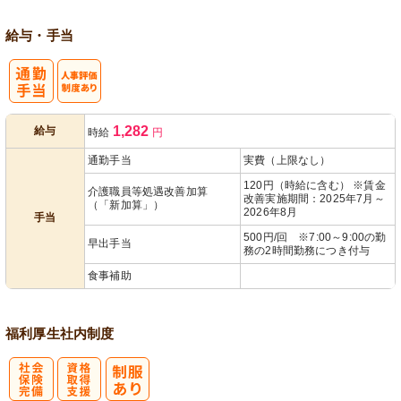
給与・手当
人事評価制度
1,282
給与
時給
円
あり
通勤手当
実費（上限なし）
120円（時給に含む） ※賃金
介護職員等処遇改善加算
改善実施期間：2025年7月～
（「新加算」）
2026年8月
手当
500円/回 ※7:00～9:00の勤
早出手当
務の2時間勤務につき付与
食事補助
福利厚生
社内制度
社
資格取得支援