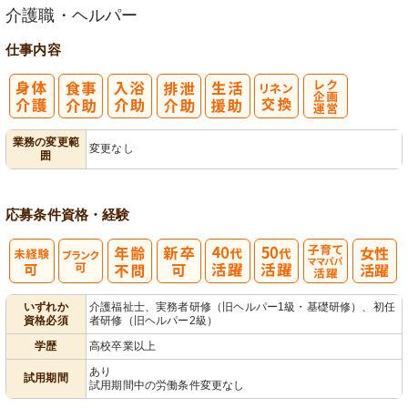
介護職・ヘルパー
仕事内容
レク企画・運
業務の変更範
変更なし
囲
営
応募条件
資格・経験
子育てママパ
いずれか
介護福祉士、実務者研修（旧ヘルパー1級・基礎研修）、初任
資格必須
者研修（旧ヘルパー2級）
パ活躍
学歴
高校卒業以上
あり
試用期間
試用期間中の労働条件変更なし