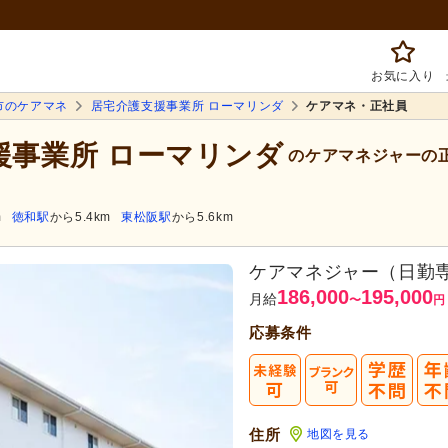
お気に入り
市のケアマネ
居宅介護支援事業所 ローマリンダ
ケアマネ・正社員
援事業所 ローマリンダ
のケアマネジャーの
m
徳和駅
から5.4km
東松阪駅
から5.6km
ケアマネジャー（日勤
186,000
195,000
月給
〜
円
応募条件
まずは応
転職成功者は
「平均
住所
地図を見る