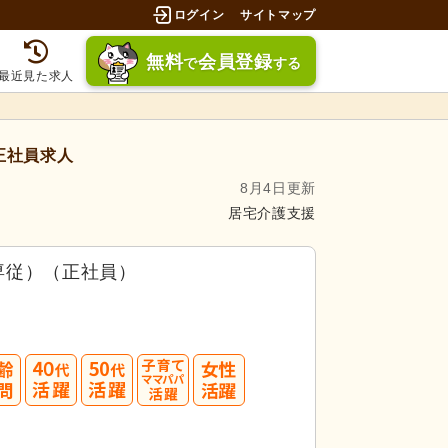
ログイン
サイトマップ
無料
会員登録
で
する
最近見た求人
正社員求人
8月4日更新
居宅介護支援
専従）（正社員）
募してみましょう！
40
50
3.5件」
の
求人に応募しています！