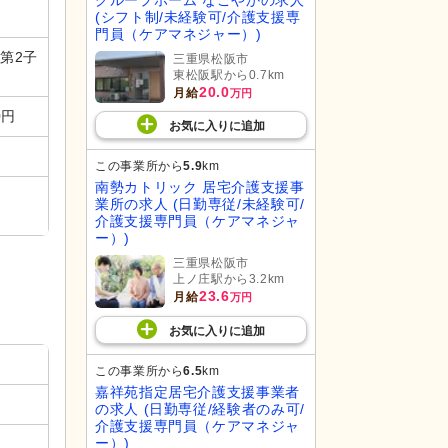
(シフト制/未経験可/介護支援専
門員（ケアマネジャー）)
 第2子
三重県松阪市
東松阪駅から0.7km
20.0
月給
万円
0円
お気に入り
に
追加
この事業所から
5.9
km
南勢カトリック 居宅介護支援事
業所の求人 (日勤専従/未経験可/
介護支援専門員（ケアマネジャ
ー）)
三重県松阪市
上ノ庄駅から3.2km
23.6
月給
万円
お気に入り
に
追加
この事業所から
6.5
km
嘉祥苑指定居宅介護支援事業者
の求人 (日勤専従/経験者のみ可/
介護支援専門員（ケアマネジャ
ー）)