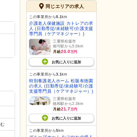
同じエリアの求人
この事業所から
0.1
km
介護老人保健施設 カトレアの求
人 (日勤専従/未経験可/介護支援
専門員（ケアマネジャー）)
三重県松阪市
相可駅から5.0km
20.0
月給
万円
お気に入り
に
追加
この事業所から
3.1
km
特別養護老人ホーム 松阪有徳園
の求人 (日勤専従/未経験可/介護
支援専門員（ケアマネジャー）)
三重県松阪市
徳和駅から2.3km
21.7
月給
万円
お気に入り
に
追加
含む
この事業所から
5
km
グループホーム なごやかの求人