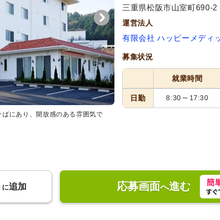
三重県松阪市山室町690-2
運営法人
有限会社 ハッピーメディ
募集状況
就業時間
～
日勤
8:30
17:30
そばにあり、開放感のある雰囲気で
。
応募画面
進む
り
追加
へ
に