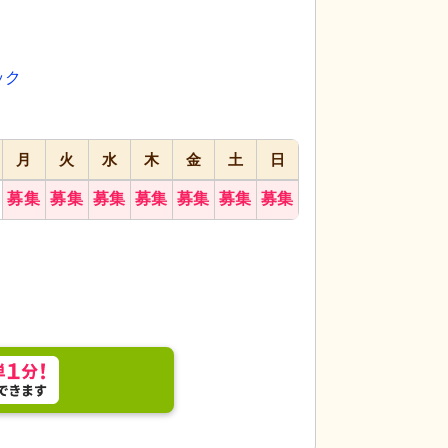
代活躍
代活躍
応募画面
進む
へ
ック
お気に入り
に
追加
月
火
水
木
金
土
日
募集
募集
募集
募集
募集
募集
募集