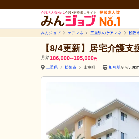
介護求人数No.1
介護･医療求人サイト
みんジョブ
ケアマネ
三重県のケアマネ
松阪
【8/4更新】居宅介護支
月給
186,000
195,000
〜
円
三重県
松阪市
山室町
相可駅
から5.0k