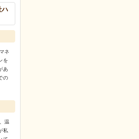
社ハ
マネ
ンを
があ
での
、温
が私