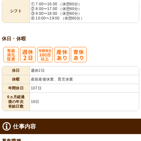
① 7:00〜16:00 （休憩60分）
② 8:00〜17:00 （休憩60分）
シフト
業ほぼなし
フト相談可
③ 9:00〜18:00 （休憩60分）
④ 10:00〜19:00 （休憩60分）
休日・休暇
有
年間休日
休日
週休2日
給消化促進
100日以上
休暇
産前産後休業、育児休業
年間休日
107日
6ヵ月経過
後の年次
10日
有給日数
仕事内容
募集職種