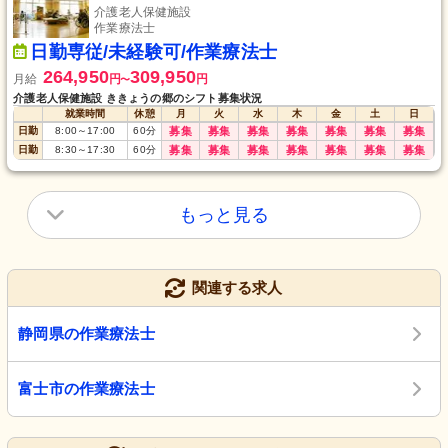
介護老人保健施設
作業療法士
日勤専従/未経験可/作業療法士
264,950
309,950
月給
円
円
〜
介護老人保健施設 ききょうの郷のシフト募集状況
就業時間
休憩
月
火
水
木
金
土
日
日勤
8:00
～
17:00
60
分
募集
募集
募集
募集
募集
募集
募集
日勤
8:30
～
17:30
60
分
募集
募集
募集
募集
募集
募集
募集
もっと見る
関連する求人
静岡県の作業療法士
富士市の作業療法士