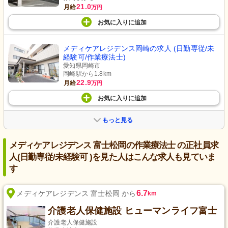
21.0
月給
万円
お気に入り
に
追加
メディケアレジデンス岡崎の求人 (日勤専従/未
経験可/作業療法士)
愛知県岡崎市
岡崎駅から1.8km
22.9
月給
万円
お気に入り
に
追加
もっと見る
メディケアレジデンス 富士松岡の作業療法士 の正社員求
人(日勤専従/未経験可 )を見た人はこんな求人も見ていま
す
6.7
メディケアレジデンス 富士松岡 から
km
介護老人保健施設 ヒューマンライフ富士
介護老人保健施設