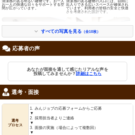
清潔感のある明るい建物です。お一人
清潔感のある建物の入口には、自由に
お一人の快適な日々をサポートする空
出入りできる広いスペースが確保され
間が広がっています。
ています。利用者の皆様の安全と快適
さを考慮された設計です。
すべての写真を見る
（全10枚）
応募者の声
あなたが面接を通して感じたリアルな声を
エントランス
エントランス
投稿してみませんか？
詳細はこちら
ゆったりとしたエントランスは、訪れ
靴を整理できる棚が設けられたエント
る皆様を温かく迎え入れます。快適で
ランスです。座面があるので、靴の着
安心の生活を支える空間がここにあり
脱が楽に行えそうです。
ます。
選考・面接
1. みんジョブの応募フォームからご応募
▼
2. 採用担当者よりご連絡
選考
▼
プロセス
3. 面接の実施（場合によって複数回）
▼