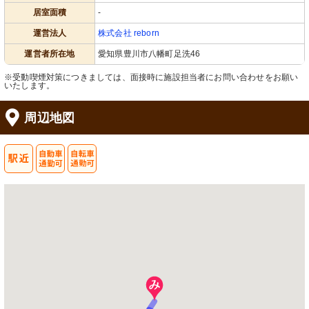
居室面積
-
運営法人
株式会社 reborn
居室
浴室
運営者所在地
愛知県豊川市八幡町足洗46
陽光が差し込む居室には、快適なベッ
安心してご利用いただける、手すり付
ドと使いやすいテーブルが整ってお
きの明るい浴室です。身体の負担を減
※受動喫煙対策につきましては、面接時に施設担当者にお問い合わせをお願い
り、安心してご利用いただける環境で
らす工夫がされています。
いたします。
す。
周辺地図