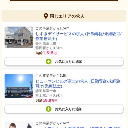
同じエリアの求人
この事業所から
1.5
km
しずきデイサービスの求人 (日勤専従/未経験可/
作業療法士)
静岡県富士市
竪堀駅から0.8km
1,515
時給
円
お気に入り
に
追加
この事業所から
2.5
km
ヒューマンヒルズ富士の求人 (日勤専従/未経験
可/作業療法士)
静岡県富士市
富士駅から0.9km
18.8
月給
万円
お気に入り
に
追加
この事業所から
2.6
km