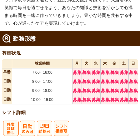
笑顔で毎日を過ごせるよう、あなたの知識と技術を活かして心温
まる時間を一緒に作っていきましょう。豊かな時間を共有する中
で、心が通ったケアを実現していけます。
勤務形態
募集状況
就業時間
月
火
水
木
金
土
日
早番
募集
募集
募集
募集
募集
募集
募集
7:00
16:00
～
日勤
募集
募集
募集
募集
募集
募集
募集
8:00
17:00
～
日勤
募集
募集
募集
募集
募集
募集
募集
9:00
18:00
～
日勤
募集
募集
募集
募集
募集
募集
募集
10:00
19:00
～
シフト詳細
残
シ