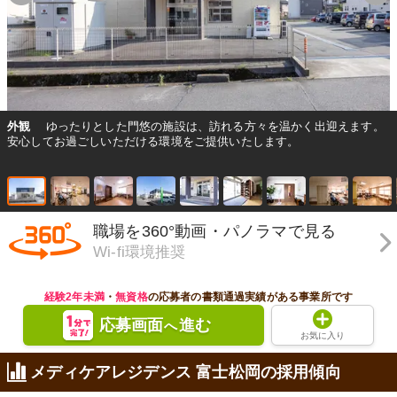
外観
ゆったりとした門悠の施設は、訪れる方々を温かく出迎えます。
安心してお過ごしいただける環境をご提供いたします。
職場を360°動画・パノラマで見る
Wi-fi環境推奨
経験2年未満
・
無資格
の応募者の書類通過実績がある事業所です
応募画面
進む
へ
お気に入り
メディケアレジデンス 富士松岡の採用傾向