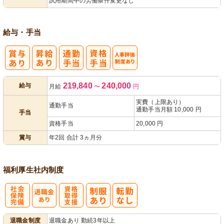
試用期間中の労働条件変更なし
給与・手当
人事評価制度
219,840
240,000
給与
月給
〜
円
あり
実費（上限あり）
通勤手当
通勤手当月額 10,000 円
手当
資格手当
20,000 円
賞与
年2回 合計 3ヵ月分
福利厚生
社内制度
社
資格取得支援
退職金制度
退職金あり 勤続3年以上