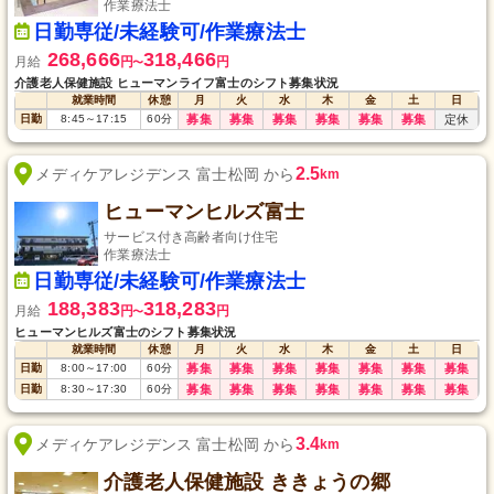
作業療法士
日勤専従/未経験可/作業療法士
268,666
318,466
月給
円
円
〜
介護老人保健施設 ヒューマンライフ富士のシフト募集状況
就業時間
休憩
月
火
水
木
金
土
日
日勤
8:45
～
17:15
60
分
募集
募集
募集
募集
募集
募集
定休
2.5
メディケアレジデンス 富士松岡 から
km
ヒューマンヒルズ富士
サービス付き高齢者向け住宅
作業療法士
日勤専従/未経験可/作業療法士
188,383
318,283
月給
円
円
〜
ヒューマンヒルズ富士のシフト募集状況
就業時間
休憩
月
火
水
木
金
土
日
日勤
8:00
～
17:00
60
分
募集
募集
募集
募集
募集
募集
募集
日勤
8:30
～
17:30
60
分
募集
募集
募集
募集
募集
募集
募集
3.4
メディケアレジデンス 富士松岡 から
km
介護老人保健施設 ききょうの郷