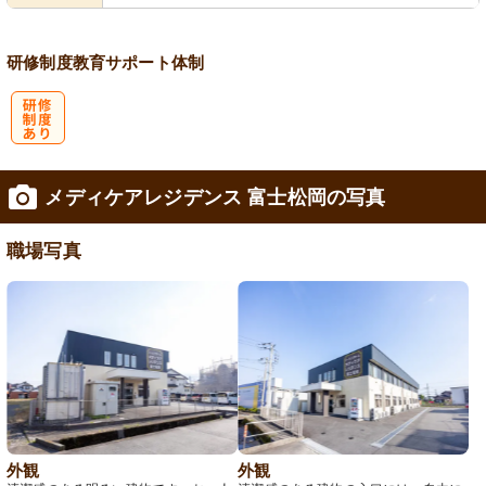
会保険完備
あり
研修制度
教育
サポート体制
研
メディケアレジデンス 富士松岡の写真
修制度あり
職場写真
外観
外観