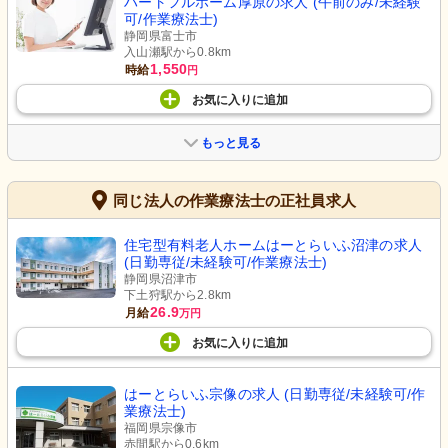
ハートフルホーム厚原の求人 (午前のみ/未経験
可/作業療法士)
静岡県富士市
入山瀬駅から0.8km
1,550
時給
円
お気に入り
に
追加
もっと見る
同じ法人の作業療法士の正社員求人
住宅型有料老人ホームはーとらいふ沼津の求人
(日勤専従/未経験可/作業療法士)
静岡県沼津市
下土狩駅から2.8km
26.9
月給
万円
お気に入り
に
追加
はーとらいふ宗像の求人 (日勤専従/未経験可/作
業療法士)
福岡県宗像市
赤間駅から0.6km