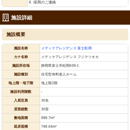
4. 採用のご連絡
エントランス
廊下
玄関には靴を整理できる棚が設置さ
手すり付きの広々とした廊下です。端
施設詳細
れ、手指の消毒ができる備えもあり、
にはゆったり座れるスペースも確保さ
清潔で安心な環境が保たれています。
れ、くつろぎの一時を提供していま
す。
施設概要
施設名称
メディケアレジデンス 富士松岡
カナ名称
メディケアレジデンス フジマツオカ
施設所在地
静岡県富士市松岡609-1
施設種別
住宅型有料老人ホーム
共有スペース
共有スペース
地上階・地下階
地上階2階
ゆとりある空間を確保した温もりある
木目調の床と柔らかな光が差し込む共
廊下です。手すりの設置により、歩行
用スペースです。ゆったりとした椅子
施設利用階数
-
に不安がある方も安心して移動できま
が並び、寛げる雰囲気が感じられま
す。
す。
入居定員
30名
居室総数
30室
敷地面積
999.7m²
延床面積
798.64m²