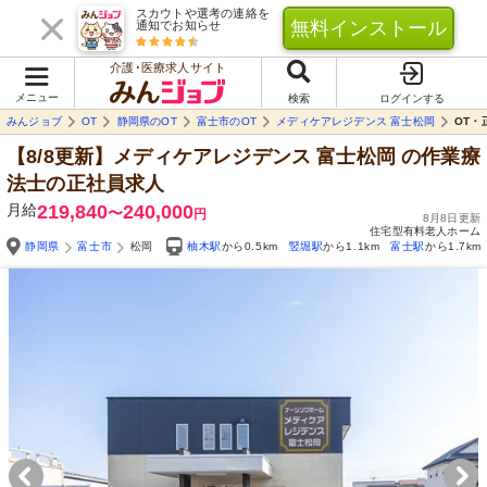
スカウトや選考の連絡を
無料インストール
通知でお知らせ
介護･医療求人サイト
メニュー
検索
ログインする
みんジョブ
OT
静岡県のOT
富士市のOT
メディケアレジデンス 富士松岡
OT・
【8/8更新】メディケアレジデンス 富士松岡
の作業療
法士の正社員求人
月給
219,840
240,000
〜
円
8月8日更新
住宅型有料老人ホーム
静岡県
富士市
松岡
柚木駅
から0.5km
竪堀駅
から1.1km
富士駅
から1.7km
Yo
自由