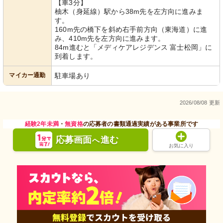
【車3分】
柚木（身延線）駅から38m先を左方向に進みま
す。
160m先の橋下を斜め右手前方向（東海道）に進
み、410m先を左方向に進みます。
84m進むと「メディケアレジデンス 富士松岡」に
到着します。
マイカー通勤
駐車場あり
2026/08/08 更新
経験2年未満
・
無資格
の応募者の書類通過実績がある事業所です
応募画面
進む
へ
お気に入り