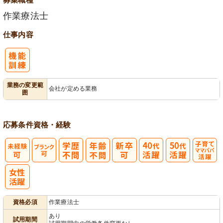
作業療法士
仕事内容
業務の変更範
会社が定める業務
囲
応募条件
資格・経験
子育てママパ
パ活躍
資格必須
作業療法士
あり
試用期間