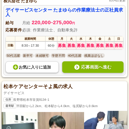
株式会社 たまゆら
8月4日更新
デイサービスセンター たまゆらの作業療法士の正社員求
人
220,000
275,000
給与
月給
~
円
応募要件
必須: 作業療法士、自動車免許
就業時間
休憩
月
火
水
木
金
土
日
募集
募集
募集
募集
募集
募集
募集
日勤
8:30
17:30
60分
～
50代活躍
新卒可
未経験可
学歴不問
40代活躍
残業ほぼなし
応募画面へ進む
お気に入り
に
追加
松本ケアセンターそよ風の求人
デイサービス
住所
長野県松本市笹賀8134‐1
最寄駅
平田駅から2.2km、松本駅から4.0km、塩尻駅から9.6km