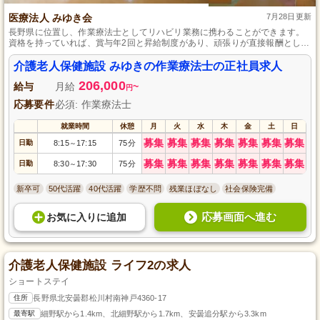
医療法人 みゆき会
7月28日更新
長野県に位置し、作業療法士としてリハビリ業務に携わることができます。
資格を持っていれば、賞与年2回と昇給制度があり、頑張りが直接報酬として
反映される職場です。社会保険完備、育児休暇や託児所の利用が可能で、通
勤手当や社員寮もあり、安心して働けます。
介護老人保健施設 みゆきの作業療法士の正社員求人
206,000
給与
月給
~
円
応募要件
必須: 作業療法士
就業時間
休憩
月
火
水
木
金
土
日
募集
募集
募集
募集
募集
募集
募集
日勤
8:15
17:15
75分
～
募集
募集
募集
募集
募集
募集
募集
日勤
8:30
17:30
75分
～
新卒可
50代活躍
40代活躍
学歴不問
残業ほぼなし
社会保険完備
応募画面へ進む
お気に入り
に
追加
介護老人保健施設 ライフ2の求人
ショートステイ
住所
長野県北安曇郡松川村南神戸4360-17
最寄駅
細野駅から1.4km、北細野駅から1.7km、安曇追分駅から3.3km