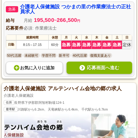
介護老人保健施設 つかまの里の作業療法士の正社
急募
員求人
195,500
266,500
給与
月給
~
円
応募要件
必須: 作業療法士
就業時間
休憩
月
火
水
木
金
土
日
急募
急募
急募
急募
急募
急募
定休
日勤
8:15
17:15
60分
～
50代活躍
未経験可
学歴不問
新卒可
40代活躍
復職支援あり
応募画面へ進む
お気に入り
に
追加
介護老人保健施設 アルテンハイム会地の郷の求人
介護老人保健施設
住所
長野県下伊那郡阿智村駒場124-1
最寄駅
川路駅から6.2km、天竜峡駅から6.4km、千代駅から6.7km