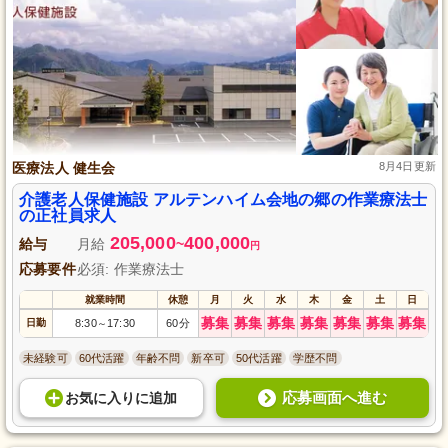
医療法人 健生会
8月4日更新
介護老人保健施設 アルテンハイム会地の郷の作業療法士
の正社員求人
205,000
400,000
給与
月給
~
円
応募要件
必須: 作業療法士
就業時間
休憩
月
火
水
木
金
土
日
募集
募集
募集
募集
募集
募集
募集
日勤
8:30
17:30
60分
～
未経験可
60代活躍
年齢不問
新卒可
50代活躍
学歴不問
応募画面へ進む
お気に入り
に
追加