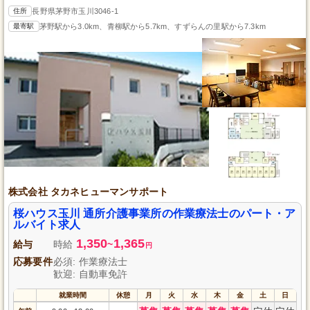
住所
長野県茅野市玉川3046-1
最寄駅
茅野駅から3.0km、青柳駅から5.7km、すずらんの里駅から7.3km
株式会社 タカネヒューマンサポート
桜ハウス玉川 通所介護事業所の作業療法士のパート・ア
ルバイト求人
1,350
1,365
給与
時給
~
円
応募要件
必須: 作業療法士
歓迎: 自動車免許
就業時間
休憩
月
火
水
木
金
土
日