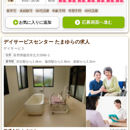
募集
募集
募集
募集
募集
募集
募集
日勤
9:00
16:00
60分
～
新卒可
未経験可
50代活躍
年齢不問
学歴不問
40代活躍
応募画面へ進む
お気に入り
に
追加
デイサービスセンター たまゆらの求人
デイサービス
住所
長野県飯田市北方2688-2
最寄駅
切石駅から1.6km、飯田駅から2.9km、鼎駅から3.2km