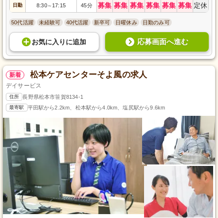
募集
募集
募集
募集
募集
募集
定休
日勤
8:30
17:15
45分
～
50代活躍
未経験可
40代活躍
新卒可
日曜休み
日勤のみ可
応募画面へ進む
お気に入り
に
追加
松本ケアセンターそよ風の求人
新着
デイサービス
住所
長野県松本市笹賀8134‐1
最寄駅
平田駅から2.2km、松本駅から4.0km、塩尻駅から9.6km