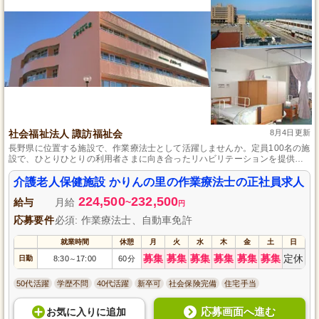
社会福祉法人 諏訪福祉会
8月4日更新
長野県に位置する施設で、作業療法士として活躍しませんか。定員100名の施
設で、ひとりひとりの利用者さまに向き合ったリハビリテーションを提供し
ています。資格と実務経験を活かし、ご自宅への復帰を支援するやりがいの
あるお仕事です。年1回の昇給や年2回の賞与ありで、頑張りがしっかりと評
介護老人保健施設 かりんの里の作業療法士の正社員求人
価される環境で働けます。
224,500
232,500
給与
月給
~
円
応募要件
必須: 作業療法士、自動車免許
就業時間
休憩
月
火
水
木
金
土
日
募集
募集
募集
募集
募集
募集
定休
日勤
8:30
17:00
60分
～
50代活躍
学歴不問
40代活躍
新卒可
社会保険完備
住宅手当
応募画面へ進む
お気に入り
に
追加