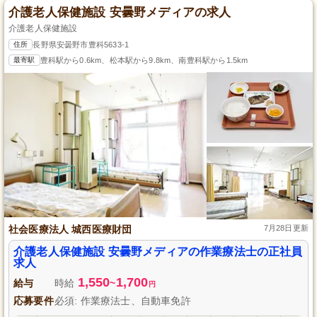
介護老人保健施設 安曇野メディアの求人
介護老人保健施設
住所
長野県安曇野市豊科5633-1
最寄駅
豊科駅から0.6km、松本駅から9.8km、南豊科駅から1.5km
社会医療法人 城西医療財団
7月28日更新
介護老人保健施設 安曇野メディアの作業療法士の正社員
求人
1,550
1,700
給与
時給
~
円
応募要件
必須: 作業療法士、自動車免許