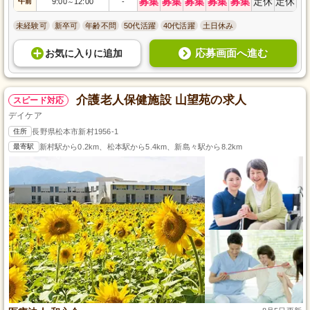
募集
募集
募集
募集
募集
定休
定休
午前
9:00
12:00
-
～
未経験可
新卒可
年齢不問
50代活躍
40代活躍
土日休み
応募画面へ進む
お気に入り
に
追加
介護老人保健施設 山望苑の求人
スピード対応
デイケア
住所
長野県松本市新村1956-1
最寄駅
新村駅から0.2km、松本駅から5.4km、新島々駅から8.2km