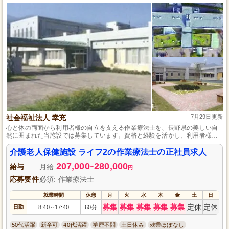
社会福祉法人 幸充
7月29日更新
心と体の両面から利用者様の自立を支える作業療法士を、長野県の美しい自
然に囲まれた当施設では募集しています。資格と経験を活かし、利用者様一
人ひとりが持つ可能性を最大限に引き出しながら、共に成長できるやりがい
のある環境です。年３回の賞与と１１７日の年間休日で、スタッフの生活の
介護老人保健施設 ライフ2の作業療法士の正社員求人
質向上と、働きがいを重視しています。
207,000
280,000
給与
月給
~
円
応募要件
必須: 作業療法士
就業時間
休憩
月
火
水
木
金
土
日
募集
募集
募集
募集
募集
定休
定休
日勤
8:40
17:40
60分
～
50代活躍
新卒可
40代活躍
学歴不問
土日休み
残業ほぼなし