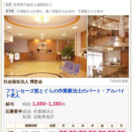
住所
長野県千曲市上徳間337-1
最寄駅
戸倉駅から0.9km、篠ノ井駅から9.1km、千曲駅から1.5km
社会福祉法人 博悠会
7月29日更新
フランセーズ悠とぐらの作業療法士のパート・アルバイ
ト求人
1,080
1,380
給与
時給
~
円
応募要件
必須: 作業療法士
歓迎: 自動車免許
就業時間
休憩
月
火
水
木
金
土
日