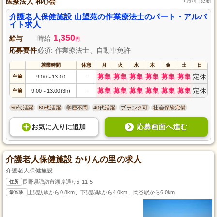
医療法人 和心会
8月5日更新
介護老人保健施設 山望苑の作業療法士のパート・アルバ
イト求人
1,350
給与
時給
円
応募要件
必須: 作業療法士、自動車免許
就業時間
休憩
月
火
水
木
金
土
日
募集
募集
募集
募集
募集
募集
定休
午前
9:00
13:00
-
～
募集
募集
募集
募集
募集
募集
定休
午前
9:00
13:00(3h)
-
～
50代活躍
60代活躍
学歴不問
40代活躍
ブランク可
社会保険完備
応募画面へ進む
お気に入り
に
追加
介護老人保健施設 かりんの里の求人
介護老人保健施設
住所
長野県諏訪市湖岸通り5-11-5
最寄駅
上諏訪駅から0.8km、下諏訪駅から4.0km、岡谷駅から6.0km