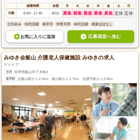
就業時間
休憩
月
火
水
木
金
土
日
募集
募集
募集
募集
募集
定休
定休
日勤
8:40
17:40
60分
～
土日休み
50代活躍
新卒可
学歴不問
40代活躍
残業ほぼなし
応募画面へ進む
お気に入り
に
追加
みゆき会飯山 介護老人保健施設 みゆきの求人
デイケア
住所
長野県飯山市下木島9
最寄駅
北飯山駅から2.2km、飯山駅から2.7km、信濃平駅から3.4km