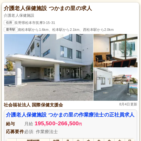
介護老人保健施設 つかまの里の求人
介護老人保健施設
住所
長野県松本市筑摩3-15-31
最寄駅
南松本駅から1.6km、松本駅から2.1km、西松本駅から2.0km
社会福祉法人 国際保健支援会
8月4日更新
介護老人保健施設 つかまの里の作業療法士の正社員求人
195,500
266,500
給与
月給
~
円
応募要件
必須: 作業療法士