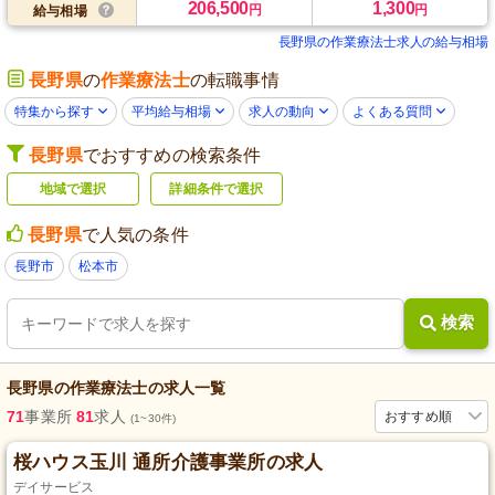
206,500
1,300
円
円
給与相場
長野県の作業療法士求人の給与相場
長野県
の
作業療法士
の転職事情
特集から探す
平均給与相場
求人の動向
よくある質問
長野県
でおすすめの検索条件
地域で選択
詳細条件で選択
長野県
で人気の条件
長野市
松本市
検索
長野県
の
作業療法士
の求人一覧
71
事業所
81
求人
おすすめ順
(1~30件)
桜ハウス玉川 通所介護事業所の求人
デイサービス