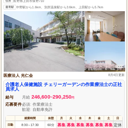
住所
長野県上田市保野710
最寄駅
中野駅から1.6km、別所温泉駅から3.6km、上田駅から5.7km
医療法人 光仁会
8月4日更新
介護老人保健施設 チェリーガーデンの作業療法士の正社
員求人
246,600
290,250
給与
月給
~
円
応募要件
必須: 作業療法士
歓迎: 自動車免許
就業時間
休憩
月
火
水
木
金
土
日
募集
募集
募集
募集
募集
募集
定休
日勤
8:30
17:30
60分
～