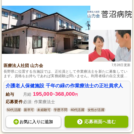
医療法人社団 山力会
7月28日更新
長野県に位置する当施設では、正社員として作業療法士を新たに募集してい
ます。資格をお持ちであれば実務経験は問いません。利用者様の自立支援を
心がけ、一人ひとりに合わせたリハビリテーションを提供しています。年間
休日は110日と十分にあり、頑張った分は賞与でしっかりと評価いたします。
介護老人保健施設 千年の緑の作業療法士の正社員求人
自然豊かな長野県で、やりがいのある仕事を一緒にしませんか。
195,000
368,000
給与
月給
~
円
応募要件
必須: 作業療法士
50代活躍
新卒可
未経験可
学歴不問
40代活躍
女性が活躍
応募画面へ進む
お気に入り
に
追加