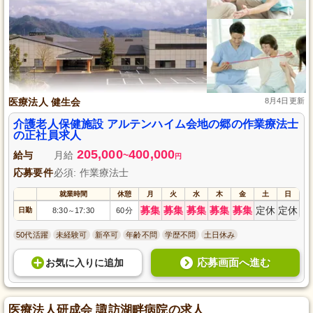
医療法人 健生会
8月4日更新
介護老人保健施設 アルテンハイム会地の郷の作業療法士
の正社員求人
205,000
400,000
給与
月給
~
円
応募要件
必須: 作業療法士
就業時間
休憩
月
火
水
木
金
土
日
募集
募集
募集
募集
募集
定休
定休
日勤
8:30
17:30
60分
～
50代活躍
未経験可
新卒可
年齢不問
学歴不問
土日休み
応募画面へ進む
お気に入り
に
追加
医療法人研成会 諏訪湖畔病院の求人