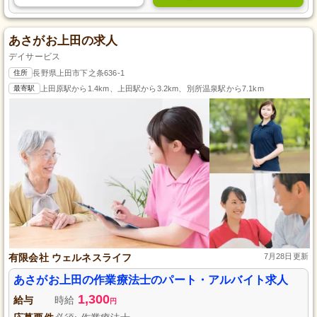
あさがお上田の求人
デイサービス
住所
長野県上田市下之条636-1
最寄駅
上田原駅から1.4km、上田駅から3.2km、別所温泉駅から7.1km
有限会社 ウェルネスライフ
7月28日更新
あさがお上田の作業療法士のパート・アルバイト求人
1,300
給与
時給
円