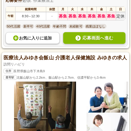
応募要件
必須: 作業療法士
就業時間
休憩
月
火
水
木
金
土
日
募集
募集
募集
募集
募集
募集
定休
午前
8:30
12:30
-
～
50代活躍
新卒可
40代活躍
年齢不問
未経験可
残業ほぼなし
応募画面へ進む
お気に入り
に
追加
医療法人みゆき会飯山 介護老人保健施設 みゆきの求人
訪問リハビリ
住所
長野県飯山市下木島9
最寄駅
北飯山駅から2.2km、飯山駅から2.7km、信濃平駅から3.4km