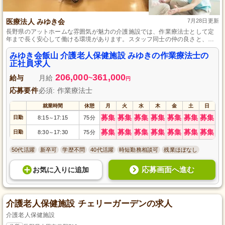
医療法人 みゆき会
7月28日更新
長野県のアットホームな雰囲気が魅力の介護施設では、作業療法士として定
年まで長く安心して働ける環境があります。スタッフ同士の仲の良さと、育
児休暇取得実績や託児所完備で家庭と仕事の両立がしやすいのが特徴です。
みゆき会飯山 介護老人保健施設 みゆきの作業療法士の
正社員求人
206,000
361,000
給与
月給
~
円
応募要件
必須: 作業療法士
就業時間
休憩
月
火
水
木
金
土
日
募集
募集
募集
募集
募集
募集
募集
日勤
8:15
17:15
75分
～
募集
募集
募集
募集
募集
募集
募集
日勤
8:30
17:30
75分
～
50代活躍
新卒可
学歴不問
40代活躍
時短勤務相談可
残業ほぼなし
応募画面へ進む
お気に入り
に
追加
介護老人保健施設 チェリーガーデンの求人
介護老人保健施設