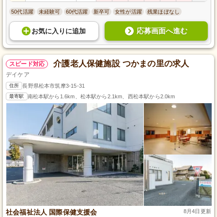
50代活躍
未経験可
60代活躍
新卒可
女性が活躍
残業ほぼなし
応募画面へ進む
お気に入り
に
追加
介護老人保健施設 つかまの里の求人
スピード対応
デイケア
住所
長野県松本市筑摩3-15-31
最寄駅
南松本駅から1.6km、松本駅から2.1km、西松本駅から2.0km
社会福祉法人 国際保健支援会
8月4日更新