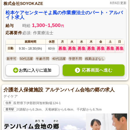
株式会社SOYOKAZE
8月6日更新
松本ケアセンターそよ風の作業療法士のパート・アルバ
イト求人
1,300
1,500
給与
時給
~
円
応募要件
必須: 作業療法士
就業時間
休憩
月
火
水
木
金
土
日
募集
募集
募集
募集
募集
募集
募集
日勤
9:30
18:30(6h)
60分
～
新卒可
50代活躍
年齢不問
40代活躍
学歴不問
残業ほぼなし
応募画面へ進む
お気に入り
に
追加
介護老人保健施設 アルテンハイム会地の郷の求人
デイケア
住所
長野県下伊那郡阿智村駒場124-1
最寄駅
川路駅から6.2km、天竜峡駅から6.4km、千代駅から6.7km