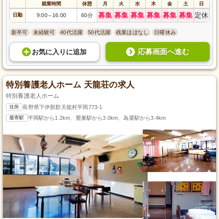
就業時間
休憩
月
火
水
木
金
土
日
募集
募集
募集
募集
募集
募集
定休
日勤
9:00
16:00
60分
～
新卒可
未経験可
40代活躍
50代活躍
残業ほぼなし
日曜休み
応募画面へ進む
お気に入り
に
追加
特別養護老人ホーム 天龍荘の求人
特別養護老人ホーム
住所
長野県下伊那郡天龍村平岡773-1
最寄駅
平岡駅から1.2km、鶯巣駅から3.0km、為栗駅から3.4km