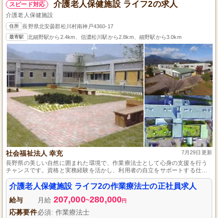
介護老人保健施設 ライフ2の求人
スピード対応
介護老人保健施設
住所
長野県北安曇郡松川村南神戸4360-17
最寄駅
北細野駅から2.4km、信濃松川駅から2.8km、細野駅から3.0km
社会福祉法人 幸充
7月29日更新
長野県の美しい自然に囲まれた環境で、作業療法士として心身の支援を行う
チャンスです。資格と実務経験を活かし、利用者の自立をサポートする仕事
にはやりがいがあります。土日祝休みで年間休日数117日、育児や介護休暇の
取得実績もあり、長期的にキャリアを築ける職場です。
介護老人保健施設 ライフ2の作業療法士の正社員求人
207,000
280,000
給与
月給
~
円
応募要件
必須: 作業療法士