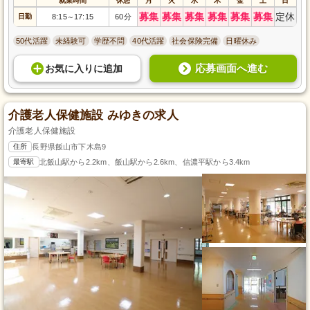
就業時間
休憩
月
火
水
木
金
土
日
募集
募集
募集
募集
募集
募集
定休
日勤
8:15
17:15
60分
～
50代活躍
未経験可
学歴不問
40代活躍
社会保険完備
日曜休み
応募画面へ進む
お気に入り
に
追加
介護老人保健施設 みゆきの求人
介護老人保健施設
住所
長野県飯山市下木島9
最寄駅
北飯山駅から2.2km、飯山駅から2.6km、信濃平駅から3.4km