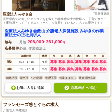
医療法人 みゆき会
7月28日更新
長野県内での新しいキャリアをお探しの作業療法士の皆様へ、子育てサポー
ト事務所として「くるみんマーク」を取得しているところでの勤務をおすす
めします。最寄駅から車で11分、訪問、入所、通所のいずれかを選べ、託児
所や住宅の用意もあります。賞与年2回、昇給年1回の待遇で、社員旅行やス
医療法人みゆき会飯山 介護老人保健施設 みゆきの作業
キーリフト補助券など福利厚生も充実しており、仕事とプライベートのバラ
療法士の正社員求人
ンスを大切にしたい方に最適です。
206,000
361,000
給与
月給
~
円
応募要件
必須: 作業療法士
就業時間
休憩
月
火
水
木
金
土
日
募集
募集
募集
募集
募集
募集
募集
日勤
8:15
17:15
75分
～
募集
募集
募集
募集
募集
募集
募集
日勤
8:30
17:30
75分
～
50代活躍
新卒可
40代活躍
学歴不問
残業ほぼなし
社会保険完備
応募画面へ進む
お気に入り
に
追加
フランセーズ悠とぐらの求人
介護老人保健施設