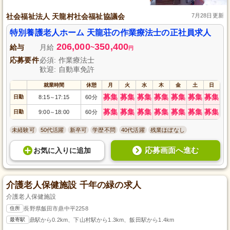
社会福祉法人 天龍村社会福祉協議会
7月28日更新
特別養護老人ホーム 天龍荘の作業療法士の正社員求人
206,000
350,400
給与
月給
~
円
応募要件
必須: 作業療法士
歓迎: 自動車免許
就業時間
休憩
月
火
水
木
金
土
日
募集
募集
募集
募集
募集
募集
募集
日勤
8:15
17:15
60分
～
募集
募集
募集
募集
募集
募集
募集
日勤
9:00
18:00
60分
～
未経験可
50代活躍
新卒可
学歴不問
40代活躍
残業ほぼなし
応募画面へ進む
お気に入り
に
追加
介護老人保健施設 千年の緑の求人
介護老人保健施設
住所
長野県飯田市鼎中平2258
最寄駅
鼎駅から0.2km、下山村駅から1.3km、飯田駅から1.4km