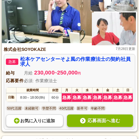
株式会社SOYOKAZE
7月28日更新
松本ケアセンターそよ風の作業療法士の契約社員
急募
求人
230,000
250,000
給与
月給
~
円
応募要件
必須: 作業療法士
就業時間
休憩
月
火
水
木
金
土
日
急募
急募
急募
急募
急募
急募
急募
日勤
8:00
18:00(8h)
60分
～
50代活躍
未経験可
学歴不問
40代活躍
新卒可
年齢不問
応募画面へ進む
お気に入り
に
追加