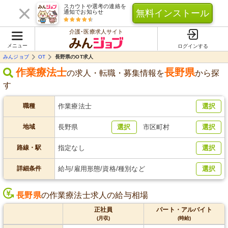
スカウトや選考の連絡を
無料インストール
通知でお知らせ
介護･医療求人サイト
メニュー
ログインする
みんジョブ
OT
長野県のOT求人
作業療法士
長野県
の求人・転職・募集情報を
から探
す
職種
作業療法士
選択
地域
長野県
選択
市区町村
選択
路線・駅
指定なし
選択
詳細条件
給与/雇用形態/資格/種別など
選択
長野県
の作業療法士求人の給与相場
正社員
パート・アルバイト
(月収)
(時給)