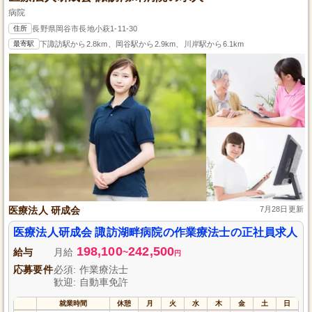
病院
住所
長野県岡谷市長地小萩1-11-30
最寄駅
下諏訪駅から2.8km、岡谷駅から2.9km、川岸駅から6.1km
医療法人 研成会
7月28日更新
医療法人研成会 諏訪湖畔病院の作業療法士の正社員求人
198,100
242,500
給与
月給
~
円
応募要件
必須: 作業療法士
歓迎: 自動車免許
就業時間
休憩
月
火
水
木
金
土
日