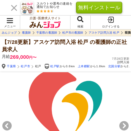
スカウトや選考の連絡を
無料インストール
通知でお知らせ
介護･医療求人サイト
メニュー
検索
ログインする
みんジョブ
看護師
千葉県の看護師
松戸市の看護師
アスケア訪問入浴 松戸
看護
【7/28更新】アスケア訪問入浴 松戸
の看護師の正社
員求人
月給
269,000
〜
円
7月28日更新
訪問入浴
千葉県
松戸市
松戸
松戸駅
から0.6km
上本郷駅
から1.8km
北国分駅
から2.