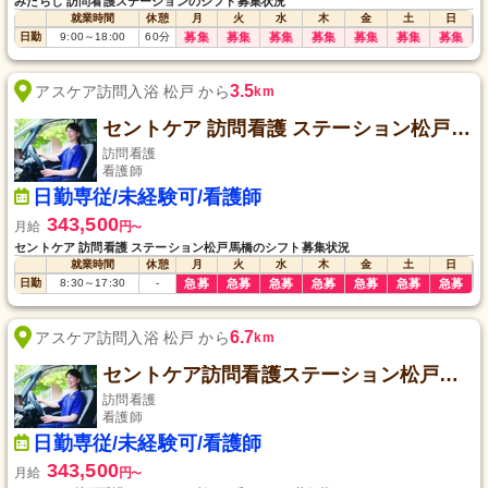
みたらし 訪問看護ステーションのシフト募集状況
就業時間
休憩
月
火
水
木
金
土
日
日勤
9:00
～
18:00
60
分
募集
募集
募集
募集
募集
募集
募集
3.5
アスケア訪問入浴 松戸 から
km
セントケア 訪問看護 ステーション松戸馬橋
訪問看護
看護師
日勤専従/未経験可/看護師
343,500
月給
円
〜
セントケア 訪問看護 ステーション松戸馬橋のシフト募集状況
就業時間
休憩
月
火
水
木
金
土
日
日勤
8:30
～
17:30
-
急募
急募
急募
急募
急募
急募
急募
6.7
アスケア訪問入浴 松戸 から
km
セントケア訪問看護ステーション松戸五香
訪問看護
看護師
日勤専従/未経験可/看護師
343,500
月給
円
〜