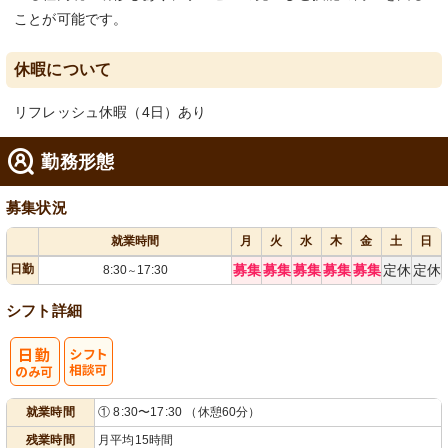
ことが可能です。
休暇について
リフレッシュ休暇（4日）あり
勤務形態
募集状況
就業時間
月
火
水
木
金
土
日
日勤
募集
募集
募集
募集
募集
定休
定休
8:30
17:30
～
シフト詳細
シ
就業時間
① 8:30〜17:30 （休憩60分）
フト相談可
残業時間
月平均15時間