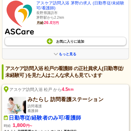
アスケア訪問入浴 茅野の求人 (日勤専従/未経験
可/看護師)
長野県諏訪市
茅野駅から2.2km
26.0
月給
万円
お気に入り
に
追加
もっと見る
アスケア訪問入浴 松戸の看護師 の正社員求人(日勤専従/
未経験可 )を見た人はこんな求人も見ています
4.5
アスケア訪問入浴 松戸 から
km
みたらし 訪問看護ステーション
訪問看護
看護師
日勤専従/経験者のみ可/看護師
1,800
時給
円
〜