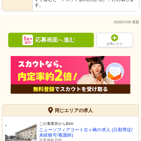
す。
2026/07/28 更新
応募画面
進む
へ
お気に入り
同じエリアの求人
この事業所から
2
km
ニューソフィアコート古ヶ崎の求人 (日勤専従/
未経験可/看護師)
千葉県松戸市