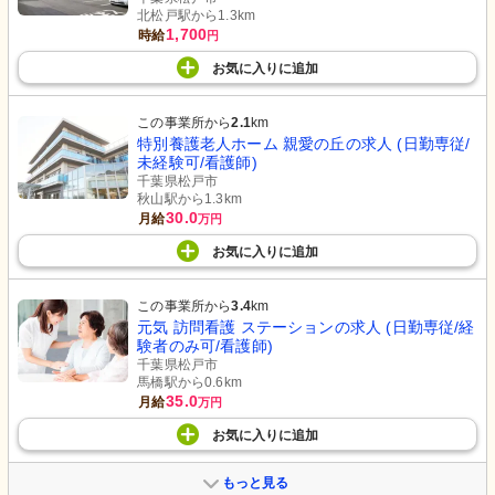
北松戸駅から1.3km
1,700
時給
円
お気に入り
に
追加
この事業所から
2.1
km
特別養護老人ホーム 親愛の丘の求人 (日勤専従/
未経験可/看護師)
千葉県松戸市
秋山駅から1.3km
30.0
月給
万円
お気に入り
に
追加
この事業所から
3.4
km
元気 訪問看護 ステーションの求人 (日勤専従/経
験者のみ可/看護師)
千葉県松戸市
馬橋駅から0.6km
35.0
月給
万円
お気に入り
に
追加
もっと見る