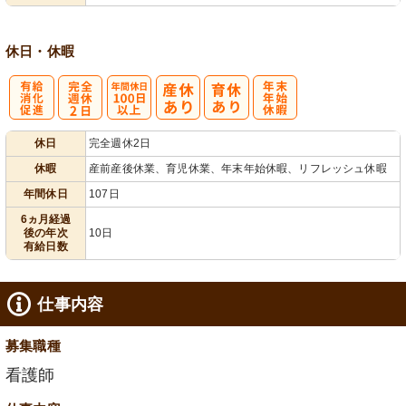
休日・休暇
有
完
年間休日
年
休日
完全週休2日
給消化促進
全週休2日
100日以上
末年始休暇
休暇
産前産後休業、育児休業、年末年始休暇、リフレッシュ休暇
年間休日
107日
6ヵ月経過
後の年次
10日
有給日数
仕事内容
募集職種
看護師