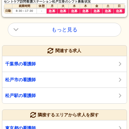
セントケア訪問看護ステーション松戸五香のシフト募集状況
就業時間
休憩
月
火
水
木
金
土
日
日勤
8:30
～
17:30
-
急募
急募
急募
急募
急募
急募
急募
もっと見る
関連する求人
千葉県の看護師
松戸市の看護師
松戸駅の看護師
隣接するエリアから求人を探す
東京都の看護師