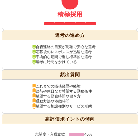
積極採用
選考の進め方
合否連絡の目安が明確で安心な選考
応募後のレスポンスが迅速な選考
平均的な期間で進む標準的な選考
選考に時間をかけている
頻出質問
これまでの職務経歴や経験
給与や休日など希望する勤務条件
希望する勤務時間や働き方
通勤方法や移動時間
希望する施設種別やサービス形態
高評価ポイントの傾向
志望度・入職意欲
46%