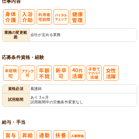
仕事内容
利
バイタルチェ
業務の変更範
会社が定める業務
囲
用者宅訪問
ック
応募条件
資格・経験
子育てママパ
資格必須
看護師
パ活躍
あり 3ヵ月
試用期間
試用期間中の労働条件変更なし
給与・手当