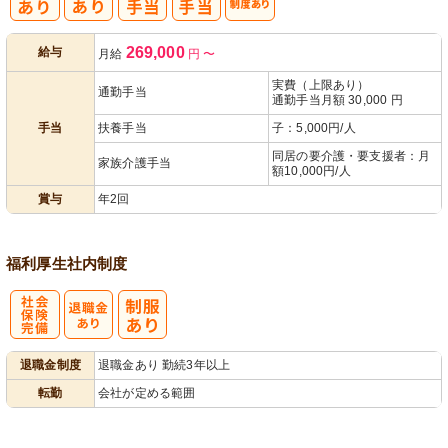
人事評価制度
269,000
給与
月給
円
〜
あり
実費（上限あり）
通勤手当
通勤手当月額 30,000 円
手当
扶養手当
子：5,000円/人
同居の要介護・要支援者：月
家族介護手当
額10,000円/人
賞与
年2回
福利厚生
社内制度
社
退職金制度
退職金あり 勤続3年以上
会保険完備
転勤
会社が定める範囲