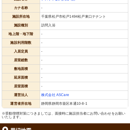
カナ名称
-
施設所在地
千葉県松戸市松戸1494松戸東口テナント
施設種別
訪問入浴
地上階・地下階
-
施設利用階数
-
入居定員
-
居室総数
-
敷地面積
-
延床面積
-
居室面積
-
運営法人
株式会社 ASCare
運営者所在地
静岡県静岡市葵区本通10-8-1
※受動喫煙対策につきましては、面接時に施設担当者にお問い合わせをお願い
いたします。