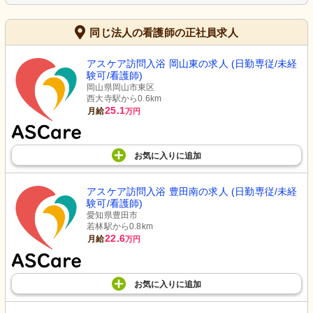
同じ法人の看護師の正社員求人
アスケア訪問入浴 岡山東の求人 (日勤専従/未経
験可/看護師)
岡山県岡山市東区
西大寺駅から0.6km
25.1
月給
万円
お気に入り
に
追加
アスケア訪問入浴 豊田南の求人 (日勤専従/未経
験可/看護師)
愛知県豊田市
若林駅から0.8km
22.6
月給
万円
お気に入り
に
追加