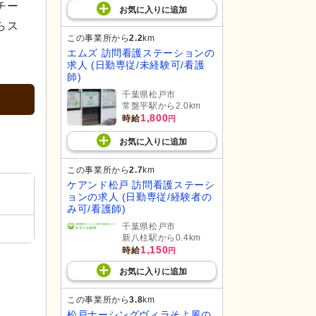
チー
お気に入り
に
追加
らス
この事業所から
2.2
km
エムズ 訪問看護ステーションの
求人 (日勤専従/未経験可/看護
師)
千葉県松戸市
常盤平駅から2.0km
1,800
時給
円
お気に入り
に
追加
この事業所から
2.7
km
ケアンド松戸 訪問看護ステーシ
ョンの求人 (日勤専従/経験者の
み可/看護師)
千葉県松戸市
新八柱駅から0.4km
1,150
時給
円
お気に入り
に
追加
この事業所から
3.8
km
松戸ナーシングヴィラそよ風の