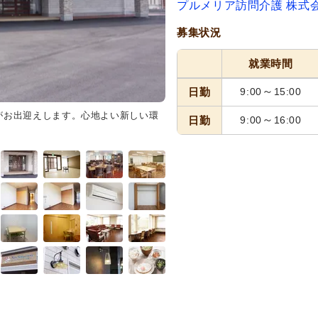
プルメリア訪問介護 株式
募集状況
就業時間
～
日勤
9:00
15:00
がお出迎えします。心地よい新しい環
共有スペース
明るく広々とした
～
日勤
9:00
16:00
スタッフとしても、ゆったりとし