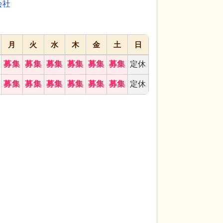
会社
月
火
水
木
金
土
日
募集
募集
募集
募集
募集
募集
定休
食堂は、居心地の良い食事時間を提供しています。
居室
自然光がたっ
募集
募集
募集
募集
募集
募集
定休
た空間でのサービスが可能です。
で、ゆったりとお過