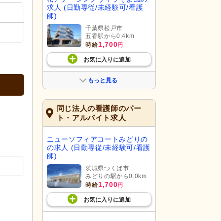
求人 (日勤専従/未経験可/看護
師)
千葉県松戸市
五香駅から0.4km
1,700
時給
円
お気に入り
に
追加
もっと見る
同じ法人の看護師のパー
ト・アルバイト求人
ニューソフィアコートみどりの
の求人 (日勤専従/未経験可/看護
師)
茨城県つくば市
みどりの駅から0.0km
1,700
時給
円
お気に入り
に
追加