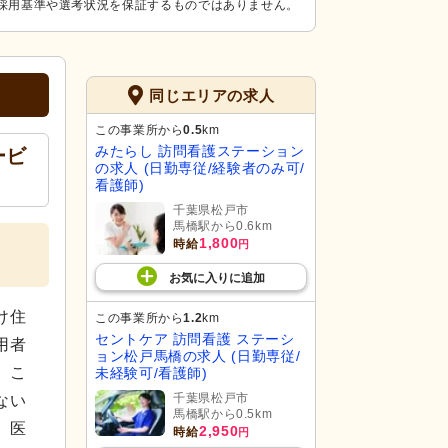
採用基準や選考状況を保証するものではありません。
同じエリアの求人
この事業所から
0.5
km
みたらし 訪問看護ステーション
ービ
の求人 (日勤専従/経験者のみ可/
看護師)
千葉県松戸市
馬橋駅から0.6km
1,800
時給
円
お気に入り
に
追加
け住
この事業所から
1.2
km
セントケア 訪問看護 ステーシ
用者
ョン松戸馬橋の求人 (日勤専従/
。こ
未経験可/看護師)
千葉県松戸市
ない
馬橋駅から0.5km
。医
2,950
時給
円