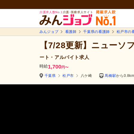
介護求人数No.1
介護･医療求人サイト
みんジョブ
看護師
千葉県の看護師
松戸市の
【7/28更新】ニュー
ート・アルバイト求人
時給
1,700
円
〜
千葉県
松戸市
八ケ崎
馬橋駅
から0.8k