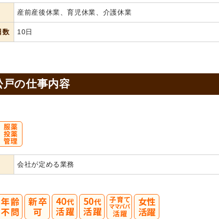
産前産後休業、育児休業、介護休業
日数
10日
松戸の
仕事内容
会社が定める業務
40
50