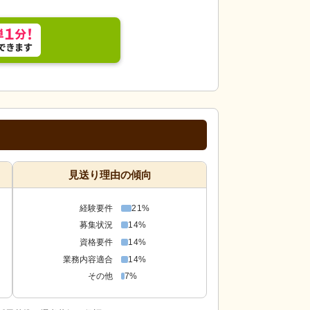
見送り理由の傾向
経験要件
21%
募集状況
14%
資格要件
14%
業務内容適合
14%
その他
7%