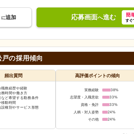
応募画面
進む
り
追加
へ
に
松戸の採用傾向
頻出質問
高評価ポイントの傾向
の職務経歴や経験
実務経験
38%
勤務時間や働き方
志望度・入職意欲
33%
日など希望する勤務条件
や移動時間
資格・免許
33%
施設種別やサービス形態
人柄・対人姿勢
24%
その他
24%