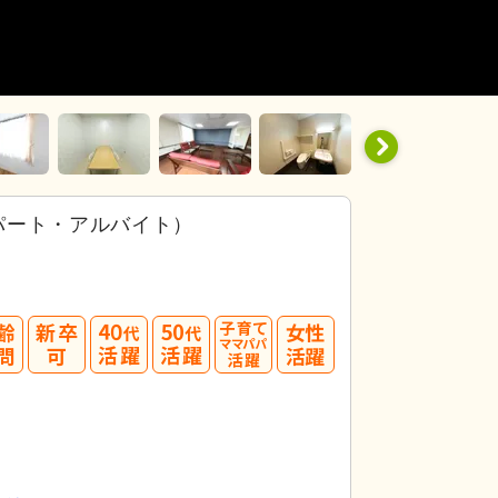
パート・アルバイト）
40
50
代活躍
代活躍