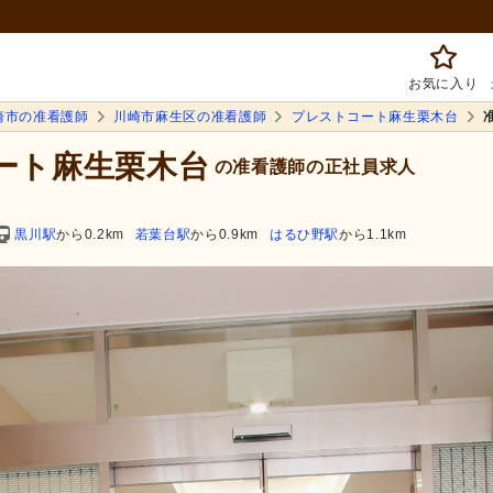
お気に入り
崎市の准看護師
川崎市麻生区の准看護師
プレストコート麻生栗木台
コート麻生栗木台
の准看護師の正社員求人
黒川駅
から0.2km
若葉台駅
から0.9km
はるひ野駅
から1.1km