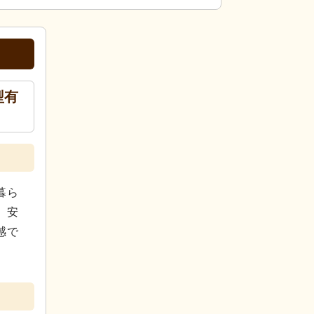
型有
暮ら
、安
感で