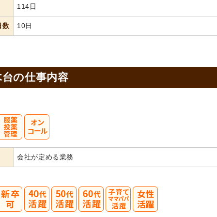
114日
日数
10日
木台の
仕事内容
会社が定める業務
40
50
60