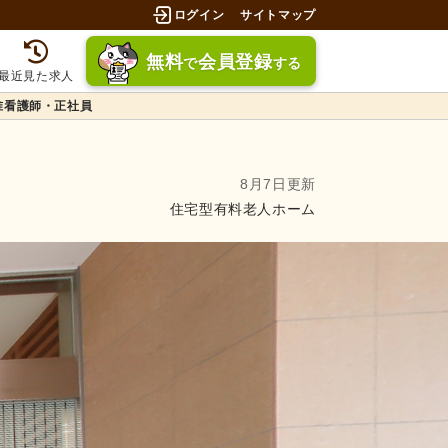
ログイン
サイトマップ
無料
会員登録
で
する
最近見た求人
准看護師・正社員
8月7日更新
住宅型有料老人ホーム