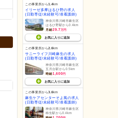
この事業所から
1.4
km
イリーゼ多摩はるひ野の求人
(日勤専従/未経験可/准看護師)
神奈川県川崎市麻生区
はるひ野駅から0.4km
29.7
月給
万円
お気に入り
に
追加
この事業所から
2.6
km
サニーライフ川崎麻生の求人
(日勤専従/未経験可/准看護師)
神奈川県川崎市麻生区
五月台駅から0.5km
1,600
時給
円
お気に入り
に
追加
この事業所から
3.6
km
麻生ケアセンターそよ風の求人
(日勤専従/未経験可/准看護師)
神奈川県川崎市麻生区
柿生駅から0.4km
1,700
時給
円