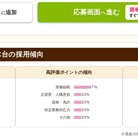
応募画面
進む
り
追加
へ
に
木台の採用傾向
高評価ポイントの傾向
実務経験
67%
志望度・入職意欲
33%
資格・免許
33%
特定業務対応力
33%
その他
33%
※現在の