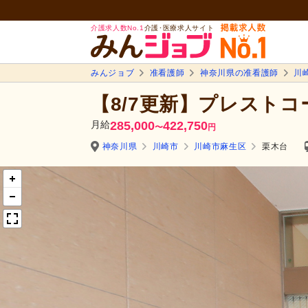
介護求人数No.1
介護･医療求人サイト
みんジョブ
准看護師
神奈川県の准看護師
川
【8/7更新】プレスト
月給
285,000
422,750
〜
円
神奈川県
川崎市
川崎市麻生区
栗木台