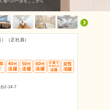
く場への一歩をここから
談）（正社員）
40
50
60
代活躍
代活躍
代活躍
-14-7