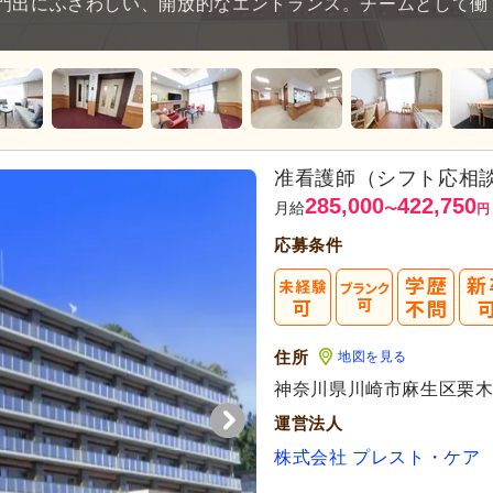
門出にふさわしい、開放的なエントランス。チームとして働
准看護師（シフト応相
285,000
422,750
月給
〜
円
応募条件
住所
地図を見る
神奈川県川崎市麻生区栗木台2
運営法人
株式会社 プレスト・ケア