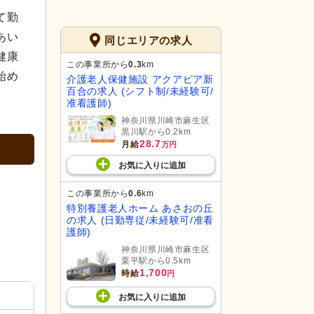
て勤
あい
同じエリアの求人
健康
この事業所から
0.3
km
始め
介護老人保健施設 アクアピア新
百合の求人 (シフト制/未経験可/
准看護師)
神奈川県川崎市麻生区
黒川駅から0.2km
28.7
月給
万円
お気に入り
に
追加
この事業所から
0.6
km
特別養護老人ホーム あさおの丘
の求人 (日勤専従/未経験可/准看
護師)
神奈川県川崎市麻生区
栗平駅から0.5km
1,700
時給
円
お気に入り
に
追加