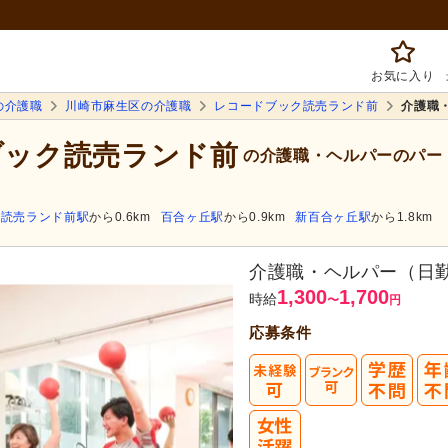
お気に入り
の介護職
川崎市麻生区の介護職
レコードブック読売ランド前
介護職
ドブック読売ランド前
の介護職・ヘルパーのパー
読売ランド前駅
から0.6km
百合ヶ丘駅
から0.9km
新百合ヶ丘駅
から1.8km
介護職・ヘルパー（日
1,300
1,700
時給
〜
円
応募条件