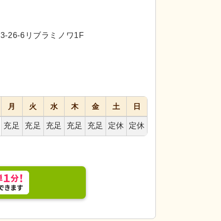
代活躍
代活躍
-26-6リブラミノワ1F
月
火
水
木
金
土
日
充足
充足
充足
充足
充足
定休
定休