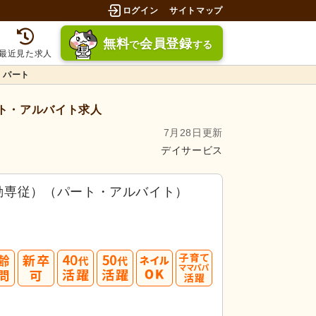
ログイン
サイトマップ
無料
会員登録
で
する
最近見た求人
・パート
ト・アルバイト求人
7月28日更新
デイサービス
勤専従）（パート・アルバイト）
40
50