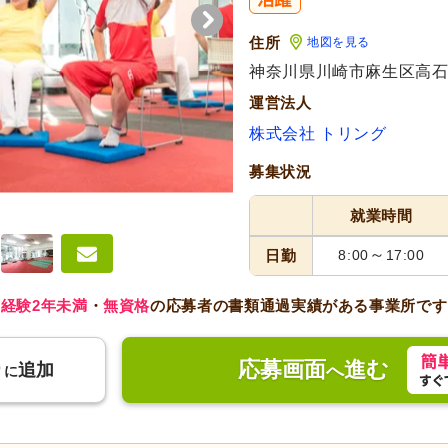
住所
地図を見る
神奈川県川崎市麻生区高石3
運営法人
株式会社 トリング
募集状況
就業時間
～
日勤
8:00
17:00
経験2年未満
・
無資格
の応募者の書類通過実績がある事業所です
応募画面
進む
り
追加
へ
に