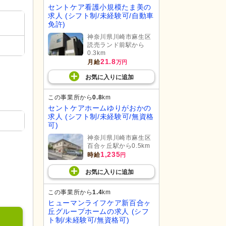
セントケア看護小規模たま美の
求人 (シフト制/未経験可/自動車
免許)
神奈川県川崎市麻生区
読売ランド前駅から
0.3km
21.8
月給
万円
お気に入り
に
追加
この事業所から
0.8
km
セントケアホームゆりがおかの
求人 (シフト制/未経験可/無資格
可)
神奈川県川崎市麻生区
百合ヶ丘駅から0.5km
1,235
時給
円
お気に入り
に
追加
この事業所から
1.4
km
ヒューマンライフケア新百合ヶ
丘グループホームの求人 (シフ
ト制/未経験可/無資格可)