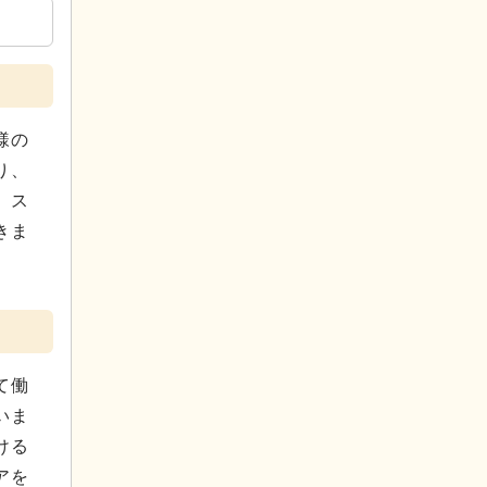
様の
り、
、ス
きま
て働
いま
ける
アを