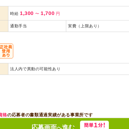
1,300
1,700
時給
〜
円
通勤手当
実費（上限あり）
法人内で異動の可能性あり
資格
の応募者の書類通過実績がある事業所です
応募画面
進む
へ