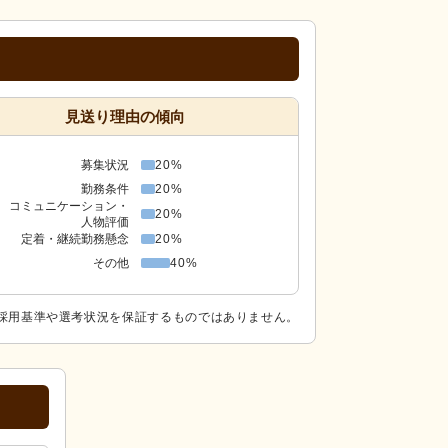
見送り理由の傾向
募集状況
20%
勤務条件
20%
コミュニケーション・
20%
人物評価
定着・継続勤務懸念
20%
その他
40%
採用基準や選考状況を保証するものではありません。