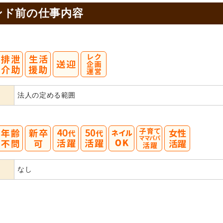
ンド前の
仕事内容
法人の定める範囲
40
50
なし
代活躍
代活躍