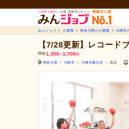
介護求人数No.1
介護･医療求人サイト
みんジョブ
介護職
神奈川県の介護職
川崎市
【7/28更新】レコー
時給
1,300
1,700
〜
円
神奈川県
川崎市
川崎市麻生区
高石