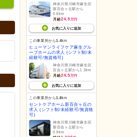
神奈川県川崎市麻生区
新百合ヶ丘駅から
0.6km
24.5
月給
万円
お気に入り
に
追加
この事業所から
1.4
km
ヒューマンライフケア麻生グル
ープホームの求人 (シフト制/未
経験可/無資格可)
神奈川県川崎市麻生区
百合ヶ丘駅から1.3km
24.5
月給
万円
お気に入り
に
追加
この事業所から
1.8
km
セントケアホーム新百合ヶ丘の
求人 (シフト制/未経験可/無資格
可)
神奈川県川崎市麻生区
新百合ヶ丘駅から
0.9km