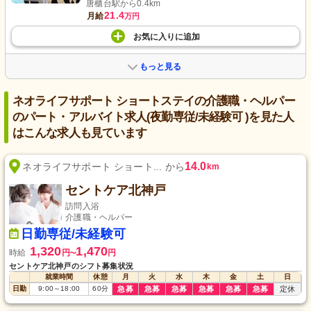
唐櫃台駅から0.4km
21.4
月給
万円
お気に入り
に
追加
もっと見る
ネオライフサポート ショートステイの介護職・ヘルパー
のパート・アルバイト求人(夜勤専従/未経験可 )を見た人
はこんな求人も見ています
14.0
ネオライフサポート ショート... から
km
セントケア北神戸
訪問入浴
介護職・ヘルパー
日勤専従/未経験可
1,320
1,470
時給
円
円
〜
セントケア北神戸のシフト募集状況
就業時間
休憩
月
火
水
木
金
土
日
日勤
9:00
～
18:00
60
分
急募
急募
急募
急募
急募
急募
定休