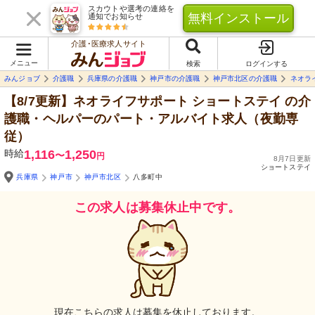
スカウトや選考の連絡を
無料インストール
通知でお知らせ
介護･医療求人サイト
メニュー
検索
ログインする
みんジョブ
介護職
兵庫県の介護職
神戸市の介護職
神戸市北区の介護職
ネオラ
【8/7更新】ネオライフサポート ショートステイ
の介
護職・ヘルパーのパート・アルバイト求人（夜勤専
従）
時給
1,116
1,250
〜
円
8月7日更新
ショートステイ
兵庫県
神戸市
神戸市北区
八多町中
この求人は募集休止中です。
現在こちらの求人は募集を休止しております。