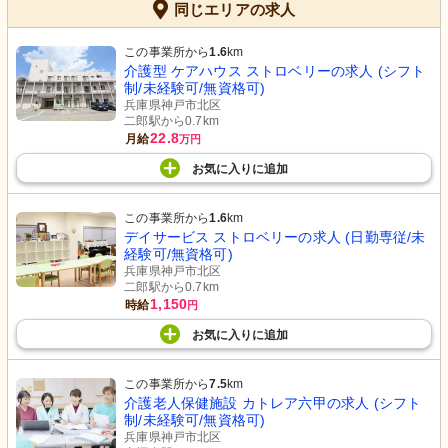
同じエリアの求人
この事業所から
1.6
km
介護型 ケアハウス ストロベリーの求人 (シフト
制/未経験可/無資格可)
兵庫県神戸市北区
二郎駅から0.7km
22.8
月給
万円
お気に入り
に
追加
この事業所から
1.6
km
デイサービス ストロベリーの求人 (日勤専従/未
経験可/無資格可)
兵庫県神戸市北区
二郎駅から0.7km
1,150
時給
円
お気に入り
に
追加
この事業所から
7.5
km
介護老人保健施設 カトレア六甲の求人 (シフト
制/未経験可/無資格可)
兵庫県神戸市北区