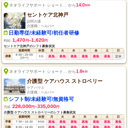
14.0
ネオライフサポート ショート... から
km
セントケア北神戸
訪問介護
介護職・ヘルパー
日勤専従/未経験可/初任者研修
1,470
1,620
時給
円
円
〜
セントケア北神戸のシフト募集状況
就業時間
休憩
月
火
水
木
金
土
日
8:00
～
20:00
遅番
0
分
募集
募集
募集
募集
募集
募集
定休
(1h〜)
1.6
ネオライフサポート ショート... から
km
介護型 ケアハウス ストロベリー
ケアハウス
介護職・ヘルパー
シフト制/未経験可/無資格可
228,000
335,000
月給
円
円
〜
介護型 ケアハウス ストロベリーのシフト募集状況
就業時間
休憩
月
火
水
木
金
土
日
早番
7:30
～
16:30
60
分
募集
募集
募集
募集
募集
募集
募集
日勤
9:00
～
18:00
60
分
募集
募集
募集
募集
募集
募集
募集