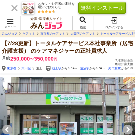
スカウトや選考の連絡を
無料インストール
通知でお知らせ
介護･医療求人サイト
メニュー
検索
ログインする
みんジョブ
ケアマネ
東京都のケアマネ
大田区のケアマネ
トータルケアサービス本
【7/28更新】トータルケアサービス本社事業所（居宅
介護支援）
のケアマネジャーの正社員求人
月給
250,000
350,000
〜
円
7月28日更新
居宅介護支援
東京都
大田区
池上
池上駅
から0.5km
蓮沼駅
から0.5km
矢口渡駅
から0.8k