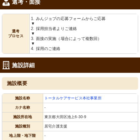
選考・面接
1. みんジョブの応募フォームからご応募
▼
2. 採用担当者よりご連絡
選考
▼
プロセス
3. 面接の実施（場合によって複数回）
▼
4. 採用のご連絡
施設詳細
施設概要
施設名称
トータルケアサービス本社事業所
カナ名称
-
施設所在地
東京都大田区池上6-30-9
施設種別
居宅介護支援
地上階・地下階
-