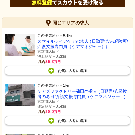
同じエリアの求人
この事業所から
0.4
km
スマイルライフケアの求人 (日勤専従/未経験可/
介護支援専門員（ケアマネジャー）)
東京都大田区
池上駅から0.2km
26.2
月給
万円
お気に入り
に
追加
この事業所から
1
km
ケアズファクトリー蒲田の求人 (日勤専従/経験
者のみ可/介護支援専門員（ケアマネジャー）)
東京都大田区
蓮沼駅から0.5km
30.0
月給
万円
お気に入り
に
追加