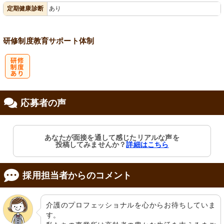
定期健康診断
あり
会保険完備
あり
研修制度
教育
サポート体制
研
応募者の声
修制度あり
あなたが面接を通して感じたリアルな声を
投稿してみませんか？
詳細はこちら
採用担当者からのコメント
介護のプロフェッショナルを心からお待ちしていま
す。
