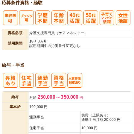
応募条件
資格・経験
子育てママパ
資格必須
介護支援専門員（ケアマネジャー）
パ活躍
あり 3ヵ月
試用期間
試用期間中の労働条件変更なし
給与・手当
人事評価制度
250,000
350,000
給与
月給
〜
円
あり
基本給
190,000
円
実費（上限あり）
通勤手当
通勤手当月額 20,000 円
住宅手当
10,000 円