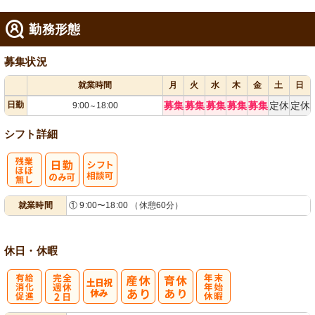
勤務形態
募集状況
就業時間
月
火
水
木
金
土
日
日勤
募集
募集
募集
募集
募集
定休
定休
9:00
18:00
～
シフト詳細
残
シ
就業時間
① 9:00〜18:00 （休憩60分）
業ほぼなし
フト相談可
休日・休暇
有
完
年