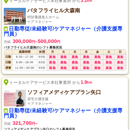
3.1
トータルケアサービス本社事業所 から
km
バタフライヒル大森南
特別養護老人ホーム
ケアマネジャー
日勤専従/未経験可/ケアマネジャー（介護支援専
門員）
300,000
500,000
月給
円
円
〜
バタフライヒル大森南のシフト募集状況
就業時間
休憩
月
火
水
木
金
土
日
日勤
8:30
～
17:30
60
分
募集
募集
募集
募集
募集
募集
募集
日勤
9:00
～
18:00
60
分
募集
募集
募集
募集
募集
募集
募集
遅番
11:00
～
20:00
60
分
募集
募集
募集
募集
募集
募集
募集
1.9
トータルケアサービス本社事業所 から
km
ソフィアメディケアプラン矢口
居宅介護支援
ケアマネジャー
日勤専従/未経験可/ケアマネジャー（介護支援専
門員）
321,700
月給
円
〜
ソフィアメディケアプラン矢口のシフト募集状況