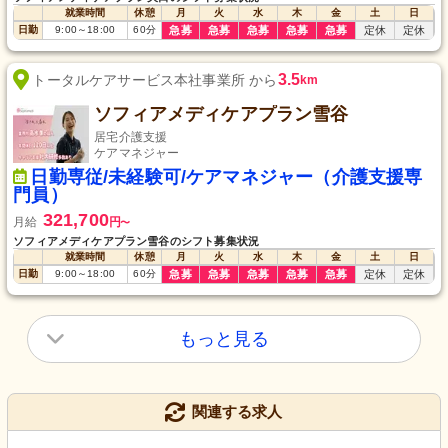
就業時間
休憩
月
火
水
木
金
土
日
日勤
9:00
～
18:00
60
分
急募
急募
急募
急募
急募
定休
定休
3.5
トータルケアサービス本社事業所 から
km
ソフィアメディケアプラン雪谷
居宅介護支援
ケアマネジャー
日勤専従/未経験可/ケアマネジャー（介護支援専
門員）
321,700
月給
円
〜
ソフィアメディケアプラン雪谷のシフト募集状況
就業時間
休憩
月
火
水
木
金
土
日
日勤
9:00
～
18:00
60
分
急募
急募
急募
急募
急募
定休
定休
もっと見る
関連する求人