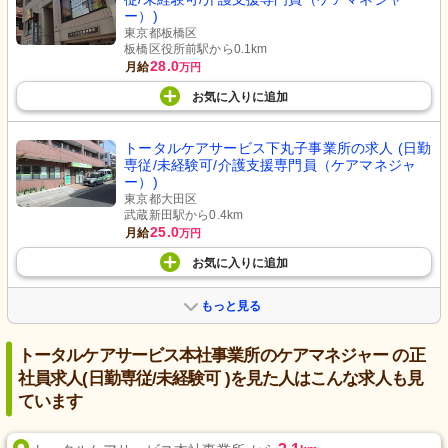
ー）)
東京都板橋区
板橋区役所前駅から0.1km
28.0
月給
万円
お気に入り
に
追加
トータルケアサービス下丸子事業所の求人 (日勤
専従/未経験可/介護支援専門員（ケアマネジャ
ー）)
東京都大田区
武蔵新田駅から0.4km
25.0
月給
万円
お気に入り
に
追加
もっと見る
トータルケアサービス本社事業所のケアマネジャー の正
社員求人(日勤専従/未経験可 )を見た人はこんな求人も見
ています