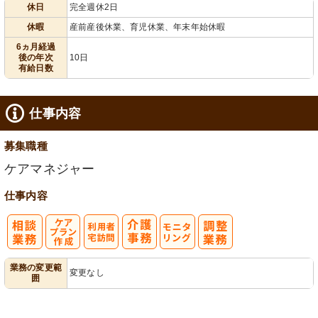
休日
完全週休2日
給消化促進
全週休2日
末年始休暇
休暇
産前産後休業、育児休業、年末年始休暇
6ヵ月経過
後の年次
10日
有給日数
仕事内容
募集職種
ケアマネジャー
仕事内容
ケアプラン作
利
モ
業務の変更範
変更なし
囲
成
用者宅訪問
ニタリング