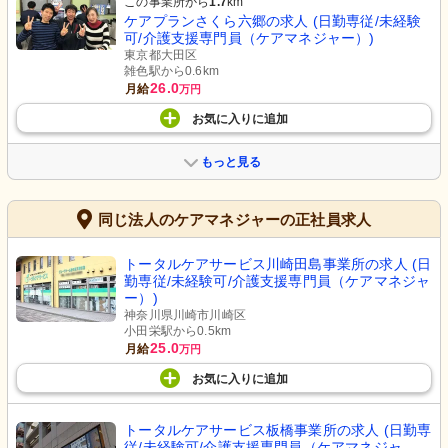
この事業所から
1.7
km
ケアプランさくら六郷の求人 (日勤専従/未経験
可/介護支援専門員（ケアマネジャー）)
東京都大田区
雑色駅から0.6km
26.0
月給
万円
お気に入り
に
追加
もっと見る
同じ法人のケアマネジャーの正社員求人
トータルケアサービス川崎田島事業所の求人 (日
勤専従/未経験可/介護支援専門員（ケアマネジャ
ー）)
神奈川県川崎市川崎区
小田栄駅から0.5km
25.0
月給
万円
お気に入り
に
追加
トータルケアサービス板橋事業所の求人 (日勤専
従/未経験可/介護支援専門員（ケアマネジャ