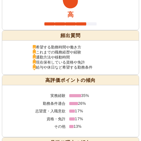
高
頻出質問
希望する勤務時間や働き方
これまでの職務経歴や経験
通勤方法や移動時間
現在保有している資格や免許
給与や休日など希望する勤務条件
高評価ポイントの傾向
実務経験
35%
勤務条件適合
26%
志望度・入職意欲
17%
資格・免許
17%
その他
13%