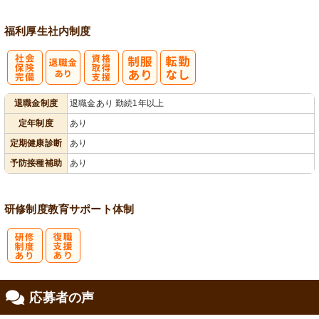
福利厚生
社内制度
社
資格取得支援
退職金制度
退職金あり 勤続1年以上
会保険完備
あり
定年制度
あり
定期健康診断
あり
予防接種補助
あり
研修制度
教育
サポート体制
研
復
応募者の声
修制度あり
職支援あり