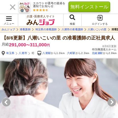
スカウトや選考の連絡を
無料インストール
通知でお知らせ
介護･医療求人サイト
メニュー
検索
ログインする
みんジョブ
准看護師
埼玉県の准看護師
八潮市の准看護師
八潮いこいの里
准看
【8/6更新】八潮いこいの里
の准看護師の正社員求人
月給
291,000
311,000
〜
円
8月6日更新
特別養護老人ホーム
埼玉県
八潮市
垳
八潮駅
から1.0km
六町駅
から2.3km
北綾瀬駅
から2.9km