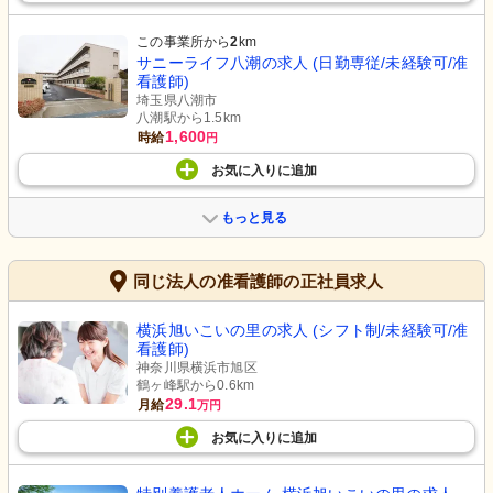
この事業所から
2
km
サニーライフ八潮の求人 (日勤専従/未経験可/准
看護師)
埼玉県八潮市
八潮駅から1.5km
1,600
時給
円
お気に入り
に
追加
もっと見る
同じ法人の准看護師の正社員求人
横浜旭いこいの里の求人 (シフト制/未経験可/准
看護師)
神奈川県横浜市旭区
鶴ヶ峰駅から0.6km
29.1
月給
万円
お気に入り
に
追加