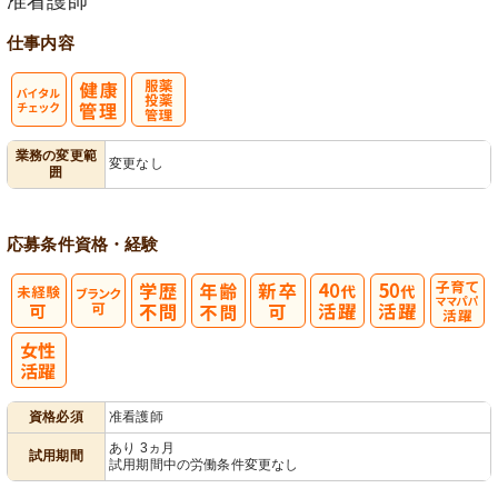
准看護師
仕事内容
バイタルチェ
服薬・投薬管
業務の変更範
変更なし
囲
ック
理
応募条件
資格・経験
子育てママパ
パ活躍
資格必須
准看護師
あり 3ヵ月
試用期間
試用期間中の労働条件変更なし