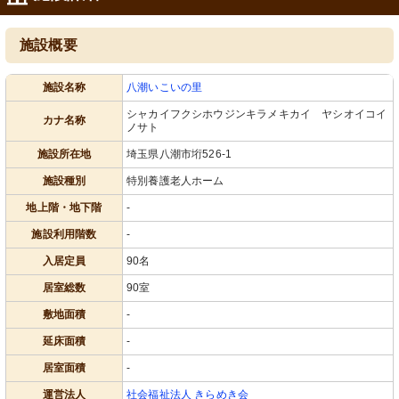
施設概要
施設名称
八潮いこいの里
シャカイフクシホウジンキラメキカイ ヤシオイコイ
カナ名称
ノサト
施設所在地
埼玉県八潮市垳526-1
施設種別
特別養護老人ホーム
地上階・地下階
-
施設利用階数
-
入居定員
90名
居室総数
90室
敷地面積
-
延床面積
-
居室面積
-
運営法人
社会福祉法人 きらめき会