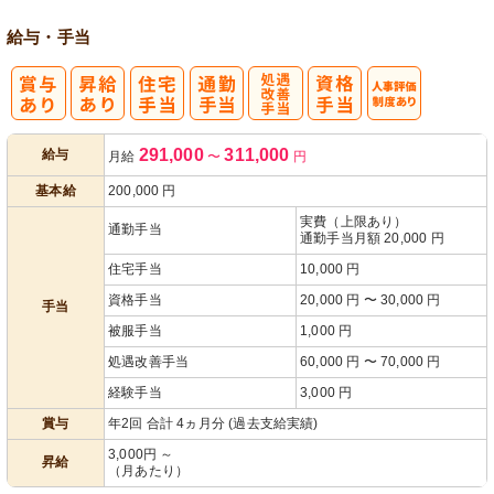
給与・手当
処
人事評価制度
291,000
311,000
給与
月給
〜
円
遇改善手当
あり
基本給
200,000
円
実費（上限あり）
通勤手当
通勤手当月額 20,000 円
住宅手当
10,000 円
資格手当
20,000 円 〜 30,000 円
手当
被服手当
1,000 円
処遇改善手当
60,000 円 〜 70,000 円
経験手当
3,000 円
賞与
年2回 合計 4ヵ月分 (過去支給実績)
3,000円 ～
昇給
（月あたり）