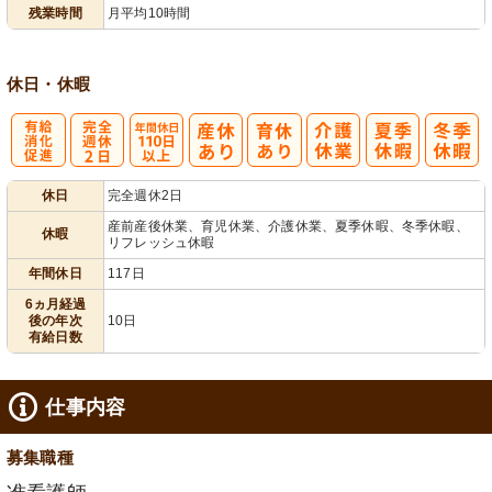
業ほぼなし
フト相談可
残業時間
月平均10時間
休日・休暇
有
完
年間休日
休日
完全週休2日
給消化促進
全週休2日
110日以上
産前産後休業、育児休業、介護休業、夏季休暇、冬季休暇、
休暇
リフレッシュ休暇
年間休日
117日
6ヵ月経過
後の年次
10日
有給日数
仕事内容
募集職種