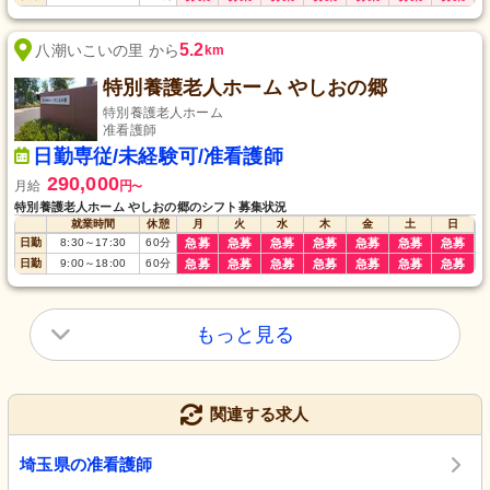
5.2
八潮いこいの里 から
km
特別養護老人ホーム やしおの郷
特別養護老人ホーム
准看護師
日勤専従/未経験可/准看護師
290,000
月給
円
〜
特別養護老人ホーム やしおの郷のシフト募集状況
就業時間
休憩
月
火
水
木
金
土
日
日勤
8:30
～
17:30
60
分
急募
急募
急募
急募
急募
急募
急募
日勤
9:00
～
18:00
60
分
急募
急募
急募
急募
急募
急募
急募
もっと見る
関連する求人
埼玉県の准看護師