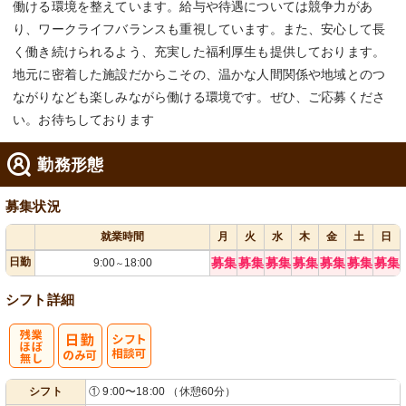
働ける環境を整えています。給与や待遇については競争力があ
り、ワークライフバランスも重視しています。また、安心して長
く働き続けられるよう、充実した福利厚生も提供しております。
地元に密着した施設だからこその、温かな人間関係や地域とのつ
ながりなども楽しみながら働ける環境です。ぜひ、ご応募くださ
い。お待ちしております
勤務形態
募集状況
就業時間
月
火
水
木
金
土
日
日勤
募集
募集
募集
募集
募集
募集
募集
9:00
18:00
～
シフト詳細
残
シ
シフト
① 9:00〜18:00 （休憩60分）