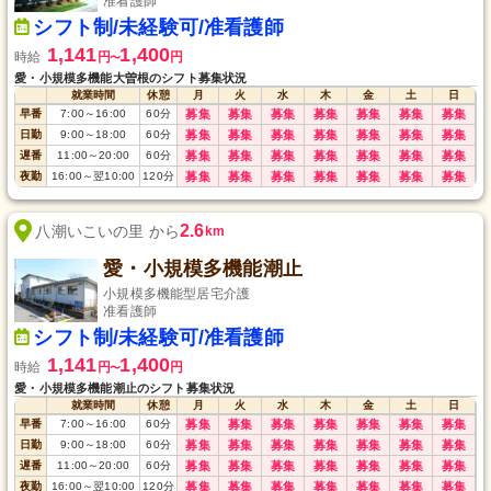
准看護師
シフト制/未経験可/准看護師
1,141
1,400
時給
円
円
〜
愛・小規模多機能大曽根のシフト募集状況
就業時間
休憩
月
火
水
木
金
土
日
早番
7:00
～
16:00
60
分
募集
募集
募集
募集
募集
募集
募集
日勤
9:00
～
18:00
60
分
募集
募集
募集
募集
募集
募集
募集
遅番
11:00
～
20:00
60
分
募集
募集
募集
募集
募集
募集
募集
夜勤
16:00
～
翌10:00
120
分
募集
募集
募集
募集
募集
募集
募集
2.6
八潮いこいの里 から
km
愛・小規模多機能潮止
小規模多機能型居宅介護
准看護師
シフト制/未経験可/准看護師
1,141
1,400
時給
円
円
〜
愛・小規模多機能潮止のシフト募集状況
就業時間
休憩
月
火
水
木
金
土
日
早番
7:00
～
16:00
60
分
募集
募集
募集
募集
募集
募集
募集
日勤
9:00
～
18:00
60
分
募集
募集
募集
募集
募集
募集
募集
遅番
11:00
～
20:00
60
分
募集
募集
募集
募集
募集
募集
募集
夜勤
16:00
～
翌10:00
120
分
募集
募集
募集
募集
募集
募集
募集