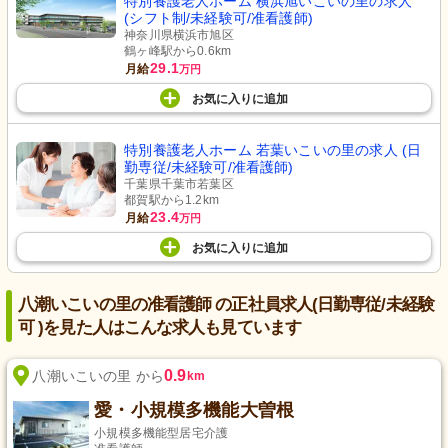
特別養護老人ホーム 横浜旭いこいの里の求人
(シフト制/未経験可/准看護師)
神奈川県横浜市旭区
鶴ヶ峰駅から0.6km
29.1
月給
万円
お気に入り
に
追加
特別養護老人ホーム 若葉いこいの里の求人 (日
勤専従/未経験可/准看護師)
千葉県千葉市若葉区
都賀駅から1.2km
23.4
月給
万円
お気に入り
に
追加
八潮いこいの里の准看護師 の正社員求人(日勤専従/未経験
可 )を見た人はこんな求人も見ています
0.9
八潮いこいの里 から
km
愛・小規模多機能大曽根
小規模多機能型居宅介護