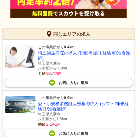
同じエリアの求人
この事業所から
0.4
km
埼玉回生病院の求人 (日勤専従/未経験可/准看護
師)
埼玉県八潮市
八潮駅から0.6km
18.4
月給
万円
お気に入り
に
追加
この事業所から
0.9
km
愛・小規模多機能大曽根の求人 (シフト制/未経
験可/准看護師)
埼玉県八潮市
八潮駅から1.5km
1,141
時給
円
お気に入り
に
追加