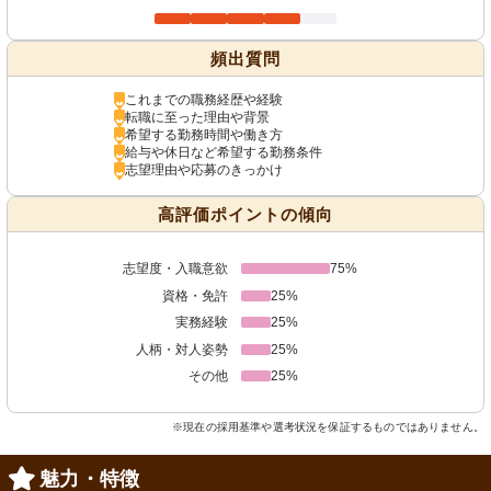
頻出質問
これまでの職務経歴や経験
転職に至った理由や背景
希望する勤務時間や働き方
給与や休日など希望する勤務条件
志望理由や応募のきっかけ
高評価ポイントの傾向
志望度・入職意欲
75%
資格・免許
25%
実務経験
25%
人柄・対人姿勢
25%
その他
25%
※現在の採用基準や選考状況を保証するものではありません。
魅力・特徴