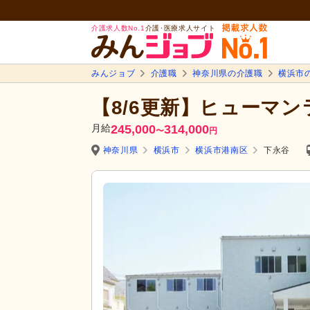
介護求人数No.1
介護･医療求人サイト
みんジョブ
介護職
神奈川県の介護職
横浜市
【8/6更新】ヒューマ
月給
245,000
314,000
〜
円
神奈川県
横浜市
横浜市港南区
下永谷