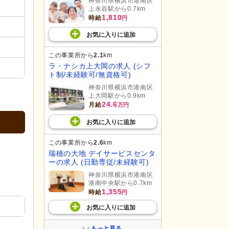
神奈川県横浜市港南区
上永谷駅から0.7km
1,810
時給
円
お気に入り
に
追加
この事業所から
2.1
km
ラ・ナシカ上大岡の求人 (シフ
ト制/未経験可/無資格可)
神奈川県横浜市港南区
上大岡駅から0.9km
24.6
月給
万円
お気に入り
に
追加
この事業所から
2.6
km
瑞穂の大地 デイサービスセンタ
ーの求人 (日勤専従/未経験可)
神奈川県横浜市港南区
港南中央駅から0.7km
1,355
時給
円
お気に入り
に
追加
もっと見る