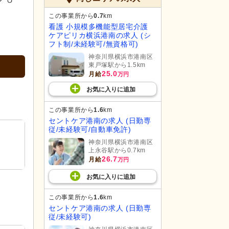
この事業所から
0.7
km
看護 小規模多機能型居宅介護
ケアピリカ横浜港南の求人 (シ
フト制/未経験可/無資格可)
神奈川県横浜市港南区
東戸塚駅から1.5km
25.0
月給
万円
お気に入り
に
追加
この事業所から
1.6
km
セントケア港南の求人 (日勤専
従/未経験可/自動車免許)
神奈川県横浜市港南区
上永谷駅から0.7km
26.7
月給
万円
お気に入り
に
追加
この事業所から
1.6
km
セントケア港南の求人 (日勤専
従/未経験可)