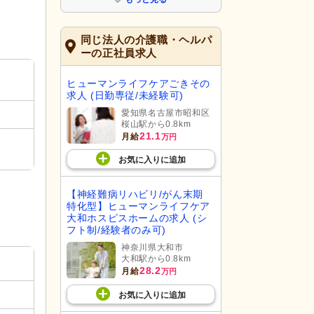
同じ法人の介護職・ヘルパ
ーの正社員求人
ヒューマンライフケアごきその
求人 (日勤専従/未経験可)
愛知県名古屋市昭和区
桜山駅から0.8km
21.1
月給
万円
お気に入り
に
追加
【神経難病リハビリ/がん末期
特化型】ヒューマンライフケア
大和ホスピスホームの求人 (シ
フト制/経験者のみ可)
神奈川県大和市
大和駅から0.8km
28.2
月給
万円
お気に入り
に
追加