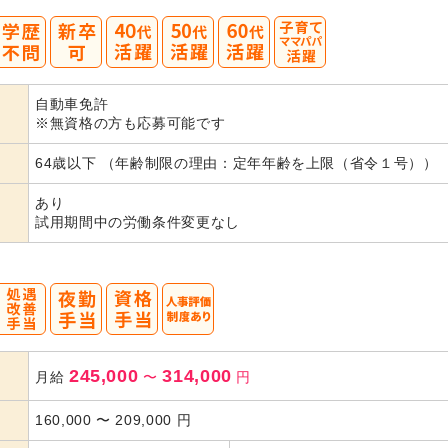
40
50
60
自動車免許
代活躍
代活躍
代活躍
※無資格の方も応募可能です
64歳以下 （年齢制限の理由：定年年齢を上限（省令１号））
あり
試用期間中の労働条件変更なし
245,000
314,000
月給
〜
円
160,000
〜
209,000
円