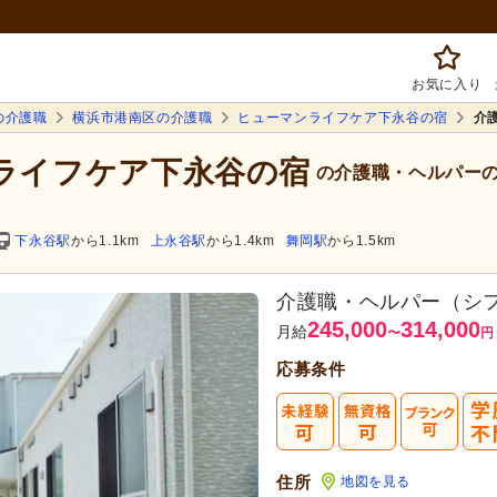
お気に入り
の介護職
横浜市港南区の介護職
ヒューマンライフケア下永谷の宿
介
ンライフケア下永谷の宿
の介護職・ヘルパー
下永谷駅
から1.1km
上永谷駅
から1.4km
舞岡駅
から1.5km
介護職・ヘルパー（シ
245,000
314,000
月給
〜
円
応募条件
住所
地図を見る