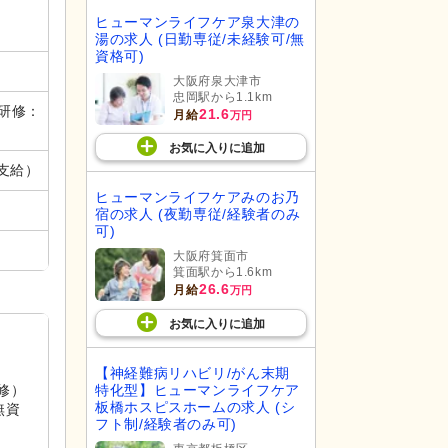
ヒューマンライフケア泉大津の
湯の求人 (日勤専従/未経験可/無
資格可)
大阪府泉大津市
忠岡駅から1.1km
者研修：
21.6
月給
万円
お気に入り
に
追加
途支給）
ヒューマンライフケアみのお乃
宿の求人 (夜勤専従/経験者のみ
可)
大阪府箕面市
箕面駅から1.6km
26.6
月給
万円
お気に入り
に
追加
【神経難病リハビリ/がん末期
特化型】ヒューマンライフケア
研修）
板橋ホスピスホームの求人 (シ
無資
フト制/経験者のみ可)