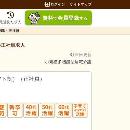
ログイン
サイトマップ
無料
会員登録
で
する
最近見た求人
護職・正社員
の正社員求人
8月6日更新
小規模多機能型居宅介護
フト制）（正社員）
40
50
60