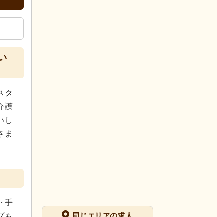
い
スタ
介護
いし
さま
ト手
同じエリアの求人
プも