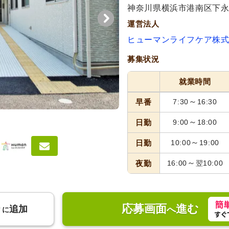
神奈川県横浜市港南区下永谷
運営法人
ヒューマンライフケア株
募集状況
就業時間
～
早番
7:30
16:30
～
日勤
9:00
18:00
～
日勤
10:00
19:00
～
夜勤
16:00
翌10:00
応募画面
進む
り
追加
へ
に