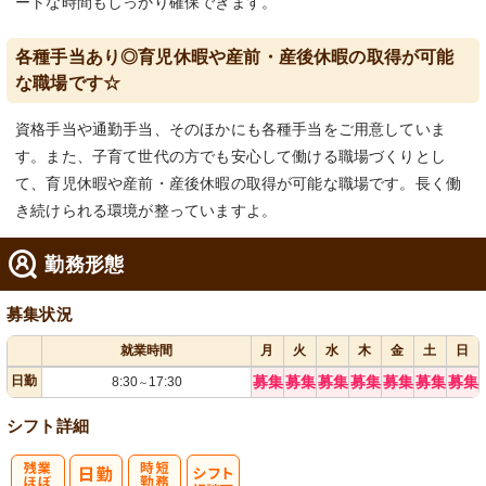
ートな時間もしっかり確保できます。
各種手当あり◎育児休暇や産前・産後休暇の取得が可能
な職場です☆
資格手当や通勤手当、そのほかにも各種手当をご用意していま
す。また、子育て世代の方でも安心して働ける職場づくりとし
て、育児休暇や産前・産後休暇の取得が可能な職場です。長く働
き続けられる環境が整っていますよ。
勤務形態
募集状況
就業時間
月
火
水
木
金
土
日
日勤
募集
募集
募集
募集
募集
募集
募集
8:30
17:30
～
シフト詳細