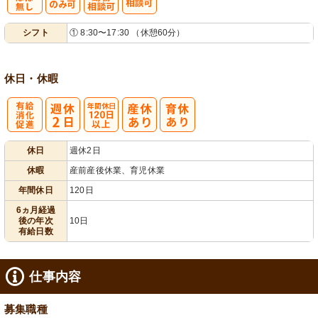
残
時短勤務相談
シ
シフト
① 8:30〜17:30 （休憩60分）
業ほぼなし
可
フト相談可
休日・休暇
有
年間休日
休日
週休2日
給消化促進
120日以上
休暇
産前産後休業、育児休業
年間休日
120日
6ヵ月経過
後の年次
10日
有給日数
仕事内容
募集職種