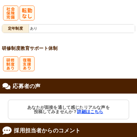
社
定年制度
あり
会保険完備
研修制度
教育
サポート体制
研
復
応募者の声
修制度あり
職支援あり
あなたが面接を通して感じたリアルな声を
投稿してみませんか？
詳細はこちら
採用担当者からのコメント