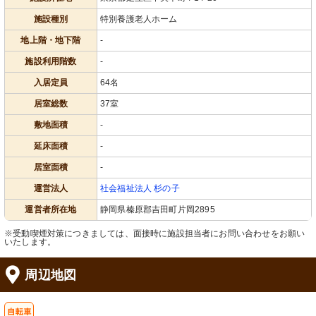
施設種別
特別養護老人ホーム
地上階・地下階
-
施設利用階数
-
入居定員
64名
居室総数
37室
敷地面積
-
延床面積
-
居室面積
-
運営法人
社会福祉法人 杉の子
運営者所在地
静岡県榛原郡吉田町片岡2895
※受動喫煙対策につきましては、面接時に施設担当者にお問い合わせをお願い
いたします。
周辺地図