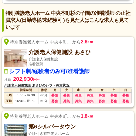
特別養護老人ホーム 中央本町杉の子園の准看護師 の正社
員求人(日勤専従/未経験可 )を見た人はこんな求人も見て
います
2.6
特別養護老人ホーム 中央本町... から
km
介護老人保健施設 あさひ
介護老人保健施設
准看護師
シフト制/経験者のみ可/准看護師
202,930
月給
円
〜
介護老人保健施設 あさひのシフト募集状況
就業時間
休憩
月
火
水
木
金
土
日
日勤
8:30
～
16:30
60
分
募集
募集
募集
募集
募集
募集
募集
夜勤
16:30
～
翌8:30
60
分
募集
募集
募集
募集
募集
募集
募集
1.8
特別養護老人ホーム 中央本町... から
km
第6シルバータウン
介護付き有料老人ホーム