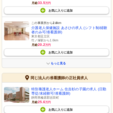
33.5
月給
万円
お気に入り
に
追加
この事業所から
2.6
km
介護老人保健施設 あさひの求人 (シフト制/経験
者のみ可/准看護師)
東京都足立区
竹ノ塚駅から1.6km
20.2
月給
万円
お気に入り
に
追加
もっと見る
同じ法人の准看護師の正社員求人
特別養護老人ホーム 住吉杉の子園の求人 (日勤
専従/未経験可/准看護師)
静岡県榛原郡吉田町
25.6
月給
万円
お気に入り
に
追加