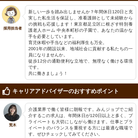
新しい一歩を踏み出しませんか？年間休日120日と充
実した私生活を保証し、准看護師として未経験から
の挑戦も応援します！東京都足立区に根ざす特別養
採用担当者
護老人ホーム 中央本町杉の子園で、あなたの温かな
手を必要としています。

育児休暇や手当などの福利厚生も万全。

2001年の開設以来、地域社会に貢献する私たちの一
員になりませんか。

徒歩12分の通勤便利な立地で、無理なく働ける環境
です。

共に働きましょう！
キャリアアドバイザーのおすすめポイント
介護業界で働く皆様に朗報です。みんジョブでご紹
介するこの求人は、年間休日が120日以上と多く、プ
ライベートも大切にしながら働けます。仕事とプラ
荒木
イベートのバランスを重視する方には最適な職場で
す。ぜひチェックしてみてください。