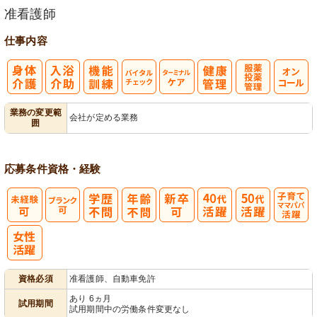
准看護師
仕事内容
バイタルチェ
ターミナルケ
服薬・投薬管
業務の変更範
会社が定める業務
囲
ック
ア
理
応募条件
資格・経験
子育てママパ
パ活躍
資格必須
准看護師、自動車免許
あり 6ヵ月
試用期間
試用期間中の労働条件変更なし