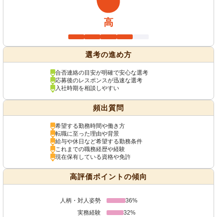
高
選考の進め方
合否連絡の目安が明確で安心な選考
応募後のレスポンスが迅速な選考
入社時期を相談しやすい
頻出質問
希望する勤務時間や働き方
転職に至った理由や背景
給与や休日など希望する勤務条件
これまでの職務経歴や経験
現在保有している資格や免許
高評価ポイントの傾向
人柄・対人姿勢
36%
実務経験
32%