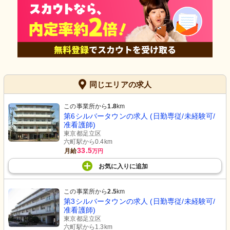
同じエリアの求人
この事業所から
1.8
km
第6シルバータウンの求人 (日勤専従/未経験可/
准看護師)
東京都足立区
六町駅から0.4km
33.5
月給
万円
お気に入り
に
追加
この事業所から
2.5
km
第3シルバータウンの求人 (日勤専従/未経験可/
准看護師)
東京都足立区
六町駅から1.3km