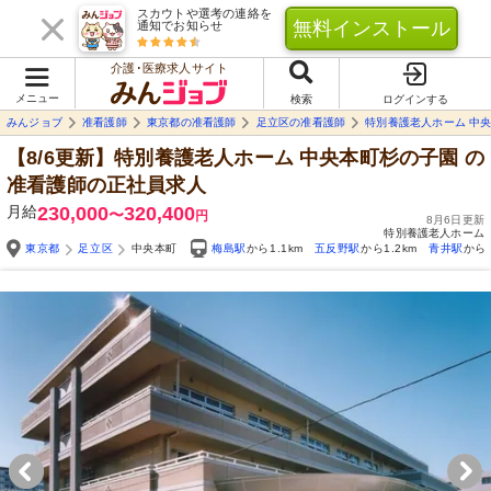
スカウトや選考の連絡を
無料インストール
通知でお知らせ
介護･医療求人サイト
メニュー
検索
ログインする
みんジョブ
准看護師
東京都の准看護師
足立区の准看護師
特別養護老人ホーム 中
【8/6更新】特別養護老人ホーム 中央本町杉の子園
の
准看護師の正社員求人
月給
230,000
320,400
〜
円
8月6日更新
特別養護老人ホーム
東京都
足立区
中央本町
梅島駅
から1.1km
五反野駅
から1.2km
青井駅
から1