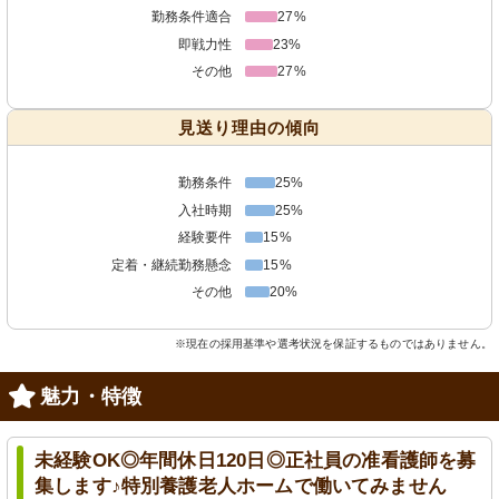
勤務条件適合
27%
即戦力性
23%
その他
27%
見送り理由の傾向
勤務条件
25%
入社時期
25%
経験要件
15%
定着・継続勤務懸念
15%
その他
20%
※現在の採用基準や選考状況を保証するものではありません。
魅力・特徴
未経験OK◎年間休日120日◎正社員の准看護師を募
集します♪特別養護老人ホームで働いてみません