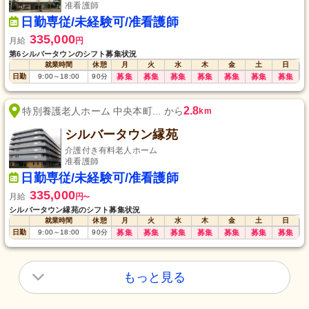
准看護師
日勤専従/未経験可/准看護師
335,000
月給
円
第6シルバータウンのシフト募集状況
就業時間
休憩
月
火
水
木
金
土
日
日勤
9:00
～
18:00
90
分
募集
募集
募集
募集
募集
募集
募集
2.8
特別養護老人ホーム 中央本町... から
km
シルバータウン縁苑
介護付き有料老人ホーム
准看護師
日勤専従/未経験可/准看護師
335,000
月給
円
〜
シルバータウン縁苑のシフト募集状況
就業時間
休憩
月
火
水
木
金
土
日
日勤
9:00
～
18:00
90
分
募集
募集
募集
募集
募集
募集
募集
もっと見る