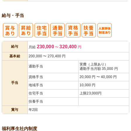
給与・手当
人事評価制度
230,000
320,400
給与
月給
〜
円
あり
基本給
200,000
〜
270,400
円
実費（上限あり）
通勤手当
通勤手当月額 35,000 円
資格手当
20,000 円 〜 40,000 円
手当
地域手当
10,000 円
住宅手当
上限23,000円
扶養手当
賞与
年2回
福利厚生
社内制度