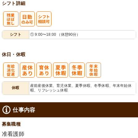
シフト詳細
残
シ
シフト
① 9:00〜18:00 （休憩90分）
業ほぼなし
フト相談可
休日・休暇
有
年
産前産後休業、育児休業、夏季休暇、冬季休暇、年末年始休
休暇
暇、リフレッシュ休暇
給消化促進
末年始休暇
仕事内容
募集職種
准看護師