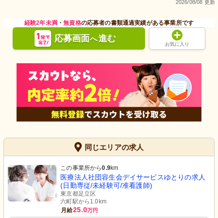
2026/08/08 更新
経験2年未満
・
無資格
の応募者の書類通過実績がある事業所です
応募画面
進む
へ
お気に入り
同じエリアの求人
この事業所から
0.9
km
医療法人社団容生会デイサービスゆとりの求人
(日勤専従/未経験可/准看護師)
東京都足立区
六町駅から1.0km
25.0
月給
万円