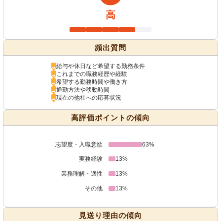
高
頻出質問
給与や休日など希望する勤務条件
これまでの職務経歴や経験
希望する勤務時間や働き方
通勤方法や移動時間
現在の他社への応募状況
高評価ポイントの傾向
志望度・入職意欲
63%
実務経験
13%
業務理解・適性
13%
その他
13%
見送り理由の傾向