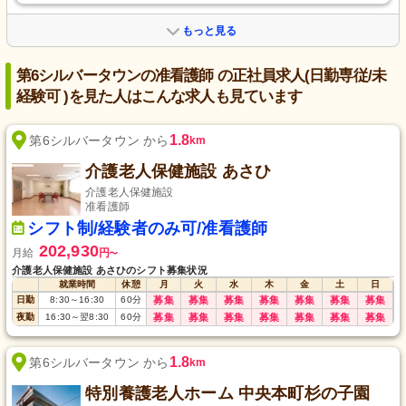
もっと見る
第6シルバータウンの准看護師 の正社員求人(日勤専従/未
経験可 )を見た人はこんな求人も見ています
1.8
第6シルバータウン から
km
介護老人保健施設 あさひ
介護老人保健施設
准看護師
シフト制/経験者のみ可/准看護師
202,930
月給
円
〜
介護老人保健施設 あさひのシフト募集状況
就業時間
休憩
月
火
水
木
金
土
日
日勤
8:30
～
16:30
60
分
募集
募集
募集
募集
募集
募集
募集
夜勤
16:30
～
翌8:30
60
分
募集
募集
募集
募集
募集
募集
募集
1.8
第6シルバータウン から
km
特別養護老人ホーム 中央本町杉の子園