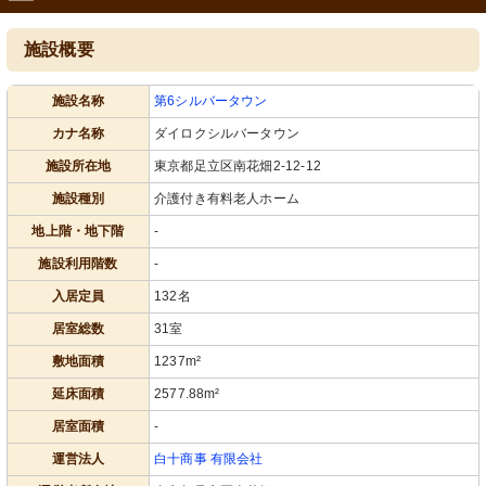
施設概要
施設名称
第6シルバータウン
カナ名称
ダイロクシルバータウン
施設所在地
東京都足立区南花畑2-12-12
施設種別
介護付き有料老人ホーム
地上階・地下階
-
施設利用階数
-
入居定員
132名
居室総数
31室
敷地面積
1237m²
延床面積
2577.88m²
居室面積
-
運営法人
白十商事 有限会社