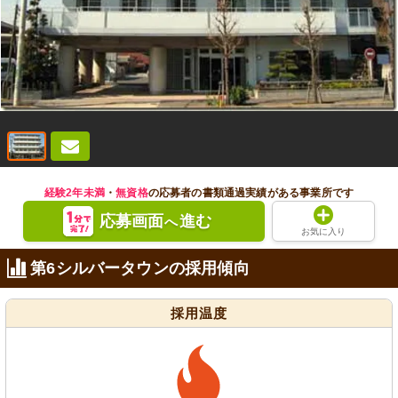
経験2年未満
・
無資格
の応募者の書類通過実績がある事業所です
応募画面
進む
へ
お気に入り
第6シルバータウンの採用傾向
採用温度