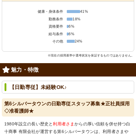
健康・身体条件
41%
勤務条件
18%
資格要件
6%
給与条件
6%
その他
24%
※現在の採用基準や選考状況を保証するものではありません。
魅力・特徴
【日勤専従】未経験OK♪
第6シルバータウンの日勤専従スタッフ募集★正社員採用
◇准看護師★
1980年設立の長い歴史と
利用者さま
からの厚い信頼を併せ持つ白
十商事 有限会社が運営する第6シルバータウンは、利用者さまや