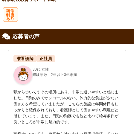
研
応募者の声
修制度あり
准看護師
正社員
30代 女性
経験年数：2年以上3年未満
駅から歩いてすぐの場所にあり、非常に通いやすいと感じま
した。日勤のみでオンコールのない、体力的な負担が少ない
働き方を希望していましたが、こちらの施設は年間休日もし
っかりと確保されており、看護師として働きやすい環境だと
感じています。また、日勤の勤務でも他と比べて給与条件が
良いところが非常に魅力的です。

勤務地についても、自宅から通いやすい範囲で考慮していた