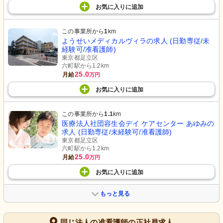
お気に入り
に
追加
この事業所から
1
km
ようせいメディカルヴィラの求人 (日勤専従/未
経験可/准看護師)
東京都足立区
六町駅から1.2km
25.0
月給
万円
お気に入り
に
追加
この事業所から
1.1
km
医療法人社団容生会デイ ケアセンター あゆみの
求人 (日勤専従/未経験可/准看護師)
東京都足立区
六町駅から1.2km
25.0
月給
万円
お気に入り
に
追加
もっと見る
同じ法人の准看護師の正社員求人