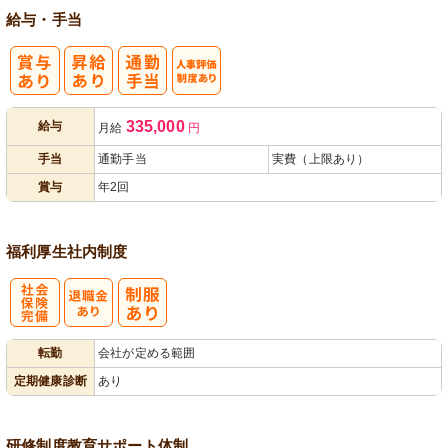
給与・手当
人事評価制度
335,000
給与
月給
円
あり
手当
通勤手当
実費（上限あり）
賞与
年2回
福利厚生
社内制度
社
転勤
会社が定める範囲
会保険完備
定期健康診断
あり
研修制度
教育
サポート体制