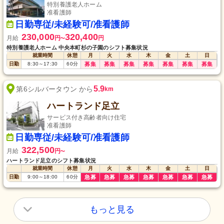
特別養護老人ホーム
准看護師
日勤専従/未経験可/准看護師
230,000
320,400
月給
円
円
〜
特別養護老人ホーム 中央本町杉の子園のシフト募集状況
就業時間
休憩
月
火
水
木
金
土
日
日勤
8:30
～
17:30
60
分
募集
募集
募集
募集
募集
募集
募集
5.9
第6シルバータウン から
km
ハートランド足立
サービス付き高齢者向け住宅
准看護師
日勤専従/未経験可/准看護師
322,500
月給
円
〜
ハートランド足立のシフト募集状況
就業時間
休憩
月
火
水
木
金
土
日
日勤
9:00
～
18:00
60
分
急募
急募
急募
急募
急募
急募
急募
もっと見る