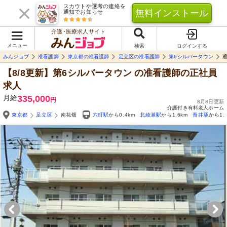
スカウトや選考の連絡を
無料インストール
通知でお知らせ
介護･医療求人サイト
メニュー
検索
ログインする
みんジョブ
准看護師
東京都の准看護師
足立区の准看護師
第6シルバータウン
【8/8更新】第6シルバータウン
の准看護師の正社員
求人
月給
335,000
円
8月8日更新
介護付き有料老人ホーム
東京都
足立区
南花畑
六町駅
から0.4km
北綾瀬駅
から1.6km
青井駅
から1.