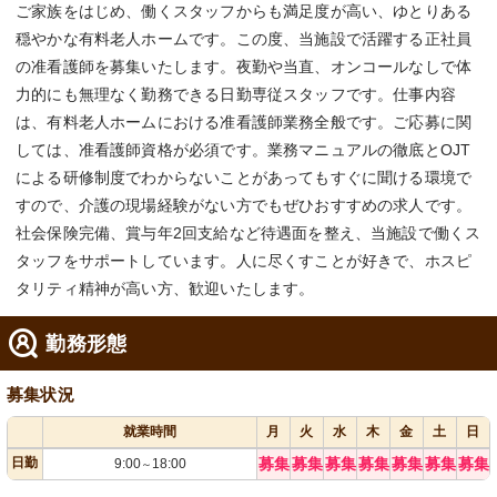
ご家族をはじめ、働くスタッフからも満足度が高い、ゆとりある
穏やかな有料老人ホームです。この度、当施設で活躍する正社員
の准看護師を募集いたします。夜勤や当直、オンコールなしで体
力的にも無理なく勤務できる日勤専従スタッフです。仕事内容
は、有料老人ホームにおける准看護師業務全般です。ご応募に関
しては、准看護師資格が必須です。業務マニュアルの徹底とOJT
による研修制度でわからないことがあってもすぐに聞ける環境で
すので、介護の現場経験がない方でもぜひおすすめの求人です。
社会保険完備、賞与年2回支給など待遇面を整え、当施設で働くス
タッフをサポートしています。人に尽くすことが好きで、ホスピ
タリティ精神が高い方、歓迎いたします。
勤務形態
募集状況
就業時間
月
火
水
木
金
土
日
日勤
募集
募集
募集
募集
募集
募集
募集
9:00
18:00
～