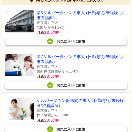
第3シルバータウンの求人 (日勤専従/未経験可/
准看護師)
東京都足立区
六町駅から1.3km
33.5
月給
万円
お気に入り
に
追加
第7シルバータウンの求人 (日勤専従/未経験可/
准看護師)
東京都足立区
西新井大師西駅から1.4km
33.5
月給
万円
お気に入り
に
追加
シルバータウン保木間の求人 (日勤専従/未経験
可/准看護師)
東京都足立区
竹ノ塚駅から1.3km
33.5
月給
万円
お気に入り
に
追加