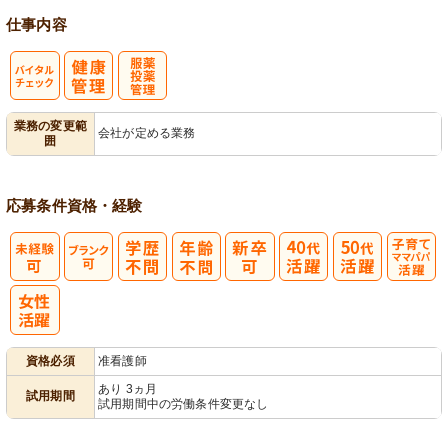
仕事内容
バイタルチェ
服薬・投薬管
業務の変更範
会社が定める業務
囲
ック
理
応募条件
資格・経験
子育てママパ
パ活躍
資格必須
准看護師
あり 3ヵ月
試用期間
試用期間中の労働条件変更なし