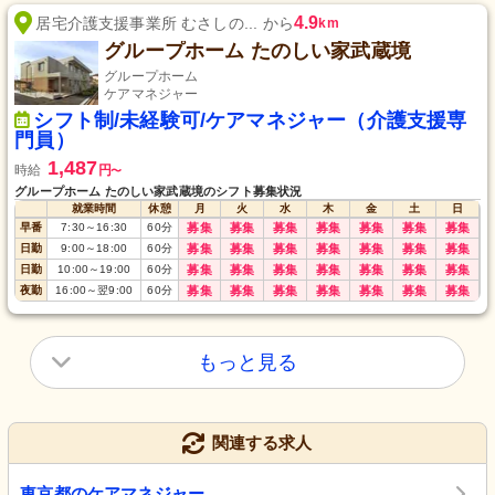
4.9
居宅介護支援事業所 むさしの... から
km
グループホーム たのしい家武蔵境
グループホーム
ケアマネジャー
シフト制/未経験可/ケアマネジャー（介護支援専
門員）
1,487
時給
円
〜
グループホーム たのしい家武蔵境のシフト募集状況
就業時間
休憩
月
火
水
木
金
土
日
早番
7:30
～
16:30
60
分
募集
募集
募集
募集
募集
募集
募集
日勤
9:00
～
18:00
60
分
募集
募集
募集
募集
募集
募集
募集
日勤
10:00
～
19:00
60
分
募集
募集
募集
募集
募集
募集
募集
夜勤
16:00
～
翌9:00
60
分
募集
募集
募集
募集
募集
募集
募集
もっと見る
関連する求人
東京都のケアマネジャー