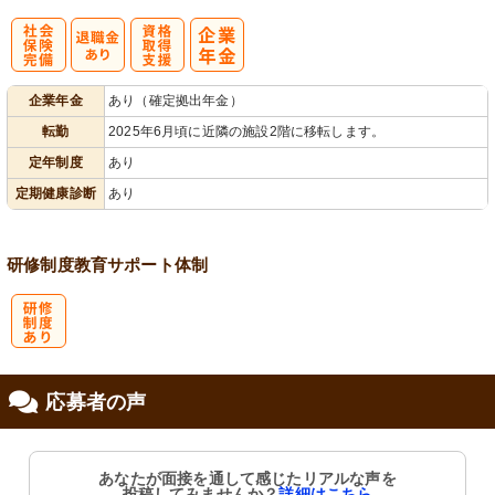
社
資格取得支援
企業年金
あり（確定拠出年金）
会保険完備
あり
転勤
2025年6月頃に近隣の施設2階に移転します。
定年制度
あり
定期健康診断
あり
研修制度
教育
サポート体制
研
応募者の声
修制度あり
あなたが面接を通して感じたリアルな声を
投稿してみませんか？
詳細はこちら