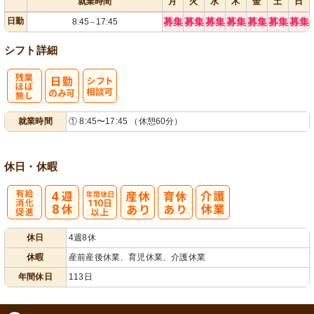
就業時間
月
火
水
木
金
土
日
日勤
募集
募集
募集
募集
募集
募集
募集
8:45
17:45
～
シフト詳細
残
シ
就業時間
① 8:45〜17:45 （休憩60分）
業ほぼなし
フト相談可
休日・休暇
有
年間休日
休日
4週8休
給消化促進
110日以上
休暇
産前産後休業、育児休業、介護休業
年間休日
113日