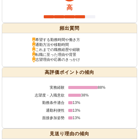
高
頻出質問
希望する勤務時間や働き方
通勤方法や移動時間
これまでの職務経歴や経験
転職に至った理由や背景
志望理由や応募のきっかけ
高評価ポイントの傾向
実務経験
88%
志望度・入職意欲
38%
勤務条件適合
13%
通勤利便性
13%
面接参加姿勢
13%
見送り理由の傾向