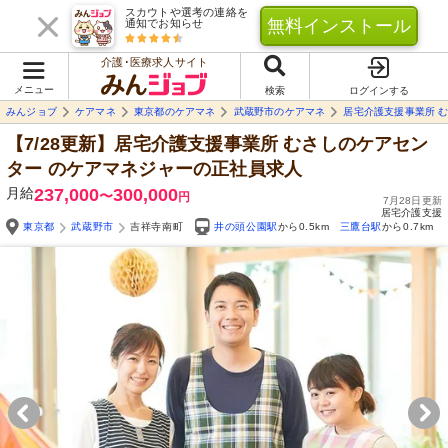
スカウトや選考の連絡を
無料インストール
通知でお知らせ
介護･医療求人サイト
メニュー
検索
ログインする
みんジョブ
ケアマネ
東京都のケアマネ
武蔵野市のケアマネ
居宅介護支援事業所 
【7/28更新】居宅介護支援事業所 むさしのケアセン
ター
のケアマネジャーの正社員求人
月給
237,000
300,000
〜
円
7月28日更新
居宅介護支援
東京都
武蔵野市
吉祥寺南町
井の頭公園駅
から0.5km
三鷹台駅
から0.7km