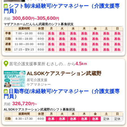
シフト制/未経験可/ケアマネジャー（介護支援専
門員）
300,600
305,600
月給
円
円
〜
マザアスホームだんらん武蔵境のシフト募集状況
就業時間
休憩
月
火
水
木
金
土
日
早番
7:00
～
16:00
60
分
募集
募集
募集
募集
募集
募集
募集
日勤
9:00
～
18:00
60
分
募集
募集
募集
募集
募集
募集
募集
遅番
11:00
～
20:00
60
分
募集
募集
募集
募集
募集
募集
募集
夜勤
17:15
～
翌9:15
60
分
募集
募集
募集
募集
募集
募集
募集
4.5
居宅介護支援事業所 むさしの... から
km
ALSOKケアステーション武蔵野
居宅介護支援
ケアマネジャー
日勤専従/未経験可/ケアマネジャー（介護支援専
門員）
326,720
月給
円
〜
ALSOKケアステーション武蔵野のシフト募集状況
就業時間
休憩
月
火
水
木
金
土
日
日勤
8:30
～
17:30
60
分
急募
急募
急募
急募
急募
定休
定休