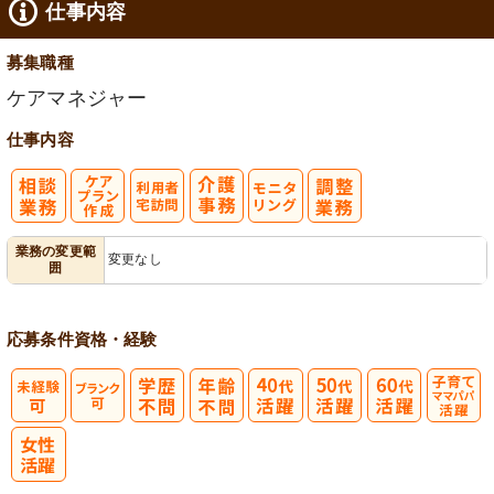
仕事内容
募集職種
ケアマネジャー
仕事内容
ケアプラン作
利
モ
業務の変更範
変更なし
囲
成
用者宅訪問
ニタリング
応募条件
資格・経験
子育てママパ
パ活躍