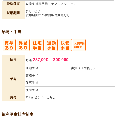
資格必須
介護支援専門員（ケアマネジャー）
あり 3ヵ月
試用期間
試用期間中の労働条件変更なし
給与・手当
人事評価制度
237,000
300,000
給与
月給
〜
円
あり
通勤手当
実費（上限あり）
業務手当
手当
住宅手当
扶養手当
賞与
年2回 合計 3.5ヵ月分
福利厚生
社内制度