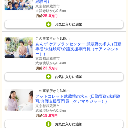
経験可)
東京都武蔵野市
吉祥寺駅から0.5km
25.0
月給
万円
お気に入り
に
追加
この事業所から
3.8
km
あんず ケアプランセンター 武蔵野の求人 (日勤
専従/未経験可/介護支援専門員（ケアマネジャ
ー）)
東京都武蔵野市
武蔵境駅から0.4km
23.5
月給
万円
お気に入り
に
追加
この事業所から
3.9
km
アットコレット武蔵境の求人 (日勤専従/未経験
可/介護支援専門員（ケアマネジャー）)
東京都武蔵野市
武蔵境駅から0.5km
19.6
月給
万円
お気に入り
に
追加