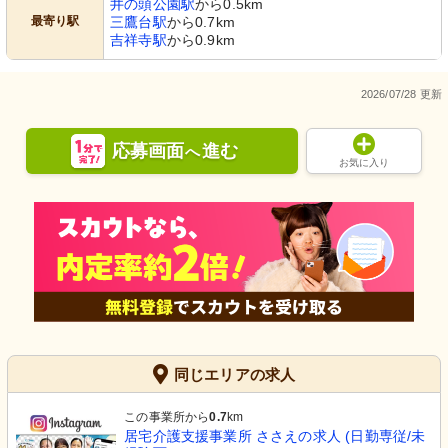
井の頭公園駅
から0.5km
最寄り駅
三鷹台駅
から0.7km
吉祥寺駅
から0.9km
2026/07/28 更新
応募画面
進む
へ
お気に入り
同じエリアの求人
この事業所から
0.7
km
居宅介護支援事業所 ささえの求人 (日勤専従/未