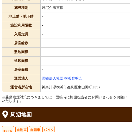
施設種別
居宅介護支援
地上階・地下階
-
施設利用階数
-
入居定員
-
居室総数
-
敷地面積
-
延床面積
-
居室面積
-
運営法人
医療法人社団 横浜育明会
運営者所在地
神奈川県横浜市都筑区東山田町1357
※受動喫煙対策につきましては、面接時に施設担当者にお問い合わせをお願い
いたします。
周辺地図