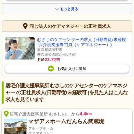
もっと見る
同じ法人のケアマネジャーの正社員求人
むさしのケアセンターの求人 (日勤専従/未経験
可/介護支援専門員（ケアマネジャー）)
東京都武蔵野市
井の頭公園駅から0.4km
23.7
月給
万円
お気に入り
に
追加
居宅介護支援事業所 むさしのケアセンターのケアマネジ
ャー の正社員求人(日勤専従/未経験可 )を見た人はこんな
求人も見ています
4.4
居宅介護支援事業所 むさしの... から
km
マザアスホームだんらん武蔵境
グループホーム
ケアマネジャー