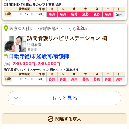
GENKINEXT札幌山鼻のシフト募集状況
就業時間
休憩
月
火
水
木
金
土
日
日勤
8:00
～
17:00
60
分
急募
急募
急募
急募
急募
急募
定休
3.2
医療法人社団 小泉呼吸器科・... から
km
訪問看護リハビリステーション 樹
訪問看護
看護師
日勤専従/未経験可/看護師
230,000
280,000
月給
円
円
〜
訪問看護リハビリステーション 樹のシフト募集状況
就業時間
休憩
月
火
水
木
金
土
日
日勤
9:00
～
18:00
60
分
募集
募集
募集
募集
募集
募集
募集
もっと見る
関連する求人