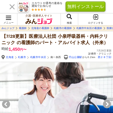
スカウトや選考の連絡を
無料インストール
通知でお知らせ
介護･医療求人サイト
メニュー
検索
ログインする
みんジョブ
看護師
北海道の看護師
札幌市の看護師
札幌市中央区の看護師
医療
【7/28更新】医療法人社団 小泉呼吸器科・内科クリ
ニック
の看護師のパート・アルバイト求人（外来）
時給
1,450
〜
円
7月28日更新
診療所・クリニック
北海道
札幌市
札幌市中央区
南一条西
円山公園駅
から0.2km
西２８丁目