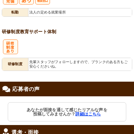
社
ハラスメント
転勤
法人の定める就業場所
会保険完備
相談窓口
研修制度
教育
サポート体制
研
先輩スタッフがフォローしますので、ブランクのある方もご
研修制度
安心くださいね。
修制度あり
応募者の声
あなたが面接を通して感じたリアルな声を
投稿してみませんか？
詳細はこちら
選考・面接