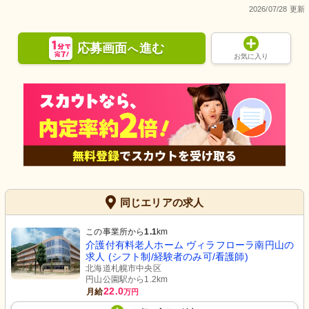
2026/07/28 更新
応募画面
進む
へ
お気に入り
同じエリアの求人
この事業所から
1.1
km
介護付有料老人ホーム ヴィラフローラ南円山の
求人 (シフト制/経験者のみ可/看護師)
北海道札幌市中央区
円山公園駅から1.2km
22.0
月給
万円