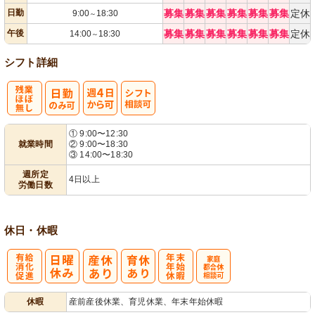
日勤
募集
募集
募集
募集
募集
募集
定休
9:00
18:30
～
午後
募集
募集
募集
募集
募集
募集
定休
14:00
18:30
～
シフト詳細
残
週
シ
① 9:00〜12:30
就業時間
② 9:00〜18:30
業ほぼなし
4日から可
フト相談可
③ 14:00〜18:30
週所定
4日以上
労働日数
休日・休暇
有
年
家庭都合休相
休暇
産前産後休業、育児休業、年末年始休暇
給消化促進
末年始休暇
談可