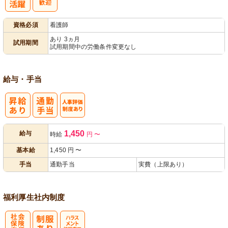
パ活躍
資格必須
看護師
あり 3ヵ月
試用期間
試用期間中の労働条件変更なし
給与・手当
人事評価制度
1,450
給与
時給
円
〜
あり
基本給
1,450
円
〜
手当
通勤手当
実費（上限あり）
福利厚生
社内制度