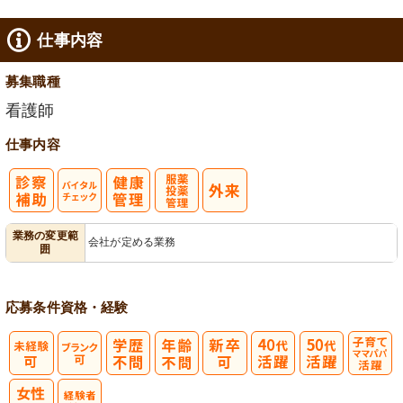
仕事内容
募集職種
看護師
仕事内容
バイタルチェ
服薬・投薬管
業務の変更範
会社が定める業務
囲
ック
理
応募条件
資格・経験
子育てママパ