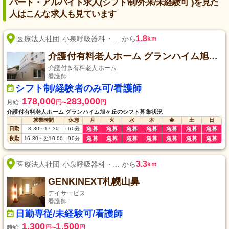
パート・アルバイト求人(シフト制/外来/未経験可 )を見た
人はこんな求人も見ています
1.8
医療法人社団 小泉呼吸器科・... から
km
介護付有料老人ホーム グランハイム旭ヶ丘
介護付き有料老人ホーム
看護師
シフト制/経験者のみ可/看護師
178,000
283,000
月給
円
円
〜
介護付有料老人ホーム グランハイム旭ヶ丘のシフト募集状況
就業時間
休憩
月
火
水
木
金
土
日
日勤
8:30
～
17:30
60
分
急募
急募
急募
急募
急募
急募
急募
夜勤
16:30
～
翌10:00
90
分
急募
急募
急募
急募
急募
急募
急募
3.3
医療法人社団 小泉呼吸器科・... から
km
GENKINEXT札幌山鼻
デイサービス
看護師
日勤専従/未経験可/看護師
1,300
1,500
時給
円
円
〜