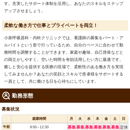
す。充実したサポート体制を活用し、あなたのスキルをステップ
アップさせましょう。
柔軟な働き方で仕事とプライベートを両立！
小泉呼吸器科・内科クリニックでは、看護師の募集をパート・ア
ルバイトという形で行っているため、自分のペースに合わせて勤
務時間を調整することができます。家庭や趣味、自己啓発などと
の両立がしやすく、空いた時間を有効活用したい方に最適です。
癒しと安心を提供する医療の現場で、柔軟性のある働き方を実現
してみませんか？あなたの笑顔とスキルで患者様をサポートする
一員として、共に働ける日を心待ちにしています。
勤務形態
募集状況
就業時間
月
火
水
木
金
土
日
午前
募集
募集
募集
募集
募集
募集
定休
9:00
12:30
～