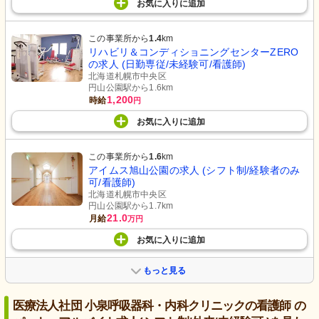
お気に入り
に
追加
この事業所から
1.4
km
リハビリ＆コンディショニングセンターZERO
の求人 (日勤専従/未経験可/看護師)
北海道札幌市中央区
円山公園駅から1.6km
1,200
時給
円
お気に入り
に
追加
この事業所から
1.6
km
アイムス旭山公園の求人 (シフト制/経験者のみ
可/看護師)
北海道札幌市中央区
円山公園駅から1.7km
21.0
月給
万円
お気に入り
に
追加
もっと見る
医療法人社団 小泉呼吸器科・内科クリニックの看護師 の