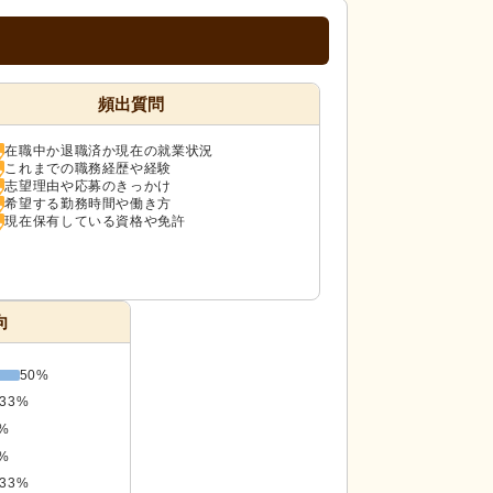
頻出質問
在職中か退職済か現在の就業状況
これまでの職務経歴や経験
志望理由や応募のきっかけ
希望する勤務時間や働き方
現在保有している資格や免許
向
50%
33%
%
%
33%