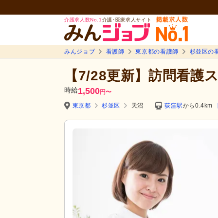
介護求人数No.1
介護･医療求人サイト
みんジョブ
看護師
東京都の看護師
杉並区の
【7/28更新】訪問看護
時給
1,500
円
〜
東京都
杉並区
天沼
荻窪駅
から0.4km