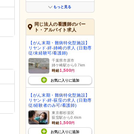
もっと見る
同じ法人の看護師のパー
ト・アルバイト求人
【がん末期・難病特化型施設】
リヤンド-絆-姉崎の求人 (日勤専
従/未経験可/看護師)
千葉県市原市
姉ケ崎駅から0.7km
1,500
時給
円
お気に入り
に
追加
【がん末期・難病特化型施設】
リヤンド-絆-荻窪の求人 (日勤専
従/経験者のみ可/看護師)
東京都杉並区
荻窪駅から0.4km
1,500
時給
円
お気に入り
に
追加