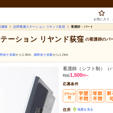
お気に入り
看護師
訪問看護ステーション リヤンド荻窪
看護師・パート
ステーション リヤンド荻窪
の看護師のパ
阿佐ケ谷駅
から1.0km
南阿佐ケ谷駅
から1.2km
看護師（シフト制）（
1,500
時給
円
〜
応募条件
住所
地図を見る