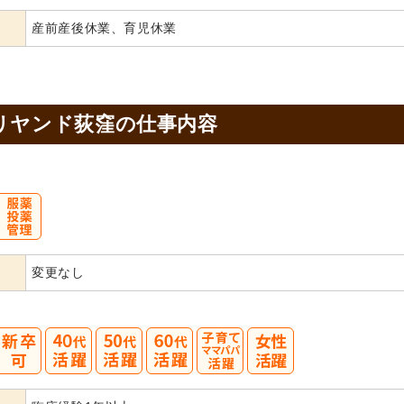
産前産後休業、育児休業
リヤンド荻窪の
仕事内容
変更なし
40
50
60