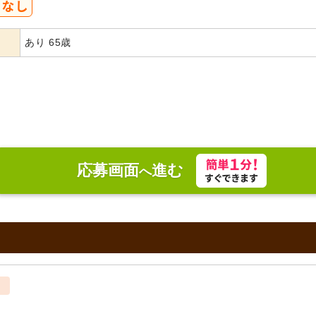
あり 65歳
応募画面
進む
へ
ト