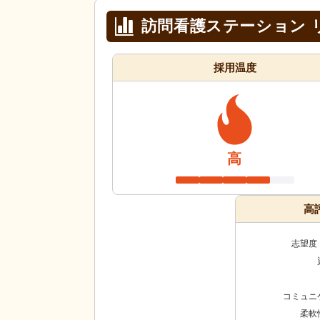
訪問看護ステーション 
採用温度
高
高
志望度
コミュニ
柔軟