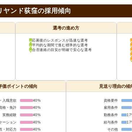
リヤンド荻窪の採用傾向
選考の進め方
応募後のレスポンスが迅速な選考
平均的な期間で進む標準的な選考
合否連絡の目安が明確で安心な選考
評価ポイントの傾向
見送り理由の傾
・入職意欲
40%
資格要件
資格・免許
40%
雇用条件
実務経験
40%
勤務条件
17
ケーション
40%
給与条件
17
性・対応力
40%
その他