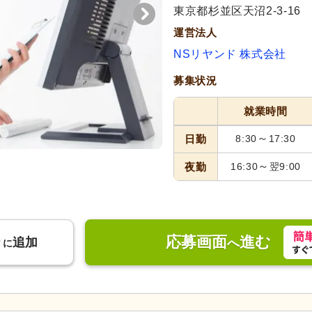
東京都杉並区天沼2-3-16
運営法人
NSリヤンド 株式会社
募集状況
就業時間
～
日勤
8:30
17:30
～
夜勤
16:30
翌9:00
応募画面
進む
り
追加
へ
に