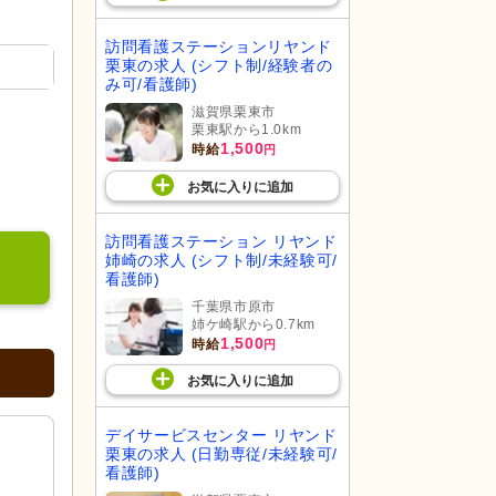
訪問看護ステーションリヤンド
栗東の求人 (シフト制/経験者の
み可/看護師)
滋賀県栗東市
栗東駅から1.0km
1,500
時給
円
お気に入り
に
追加
訪問看護ステーション リヤンド
姉崎の求人 (シフト制/未経験可/
看護師)
千葉県市原市
姉ケ崎駅から0.7km
1,500
時給
円
お気に入り
に
追加
デイサービスセンター リヤンド
栗東の求人 (日勤専従/未経験可/
看護師)