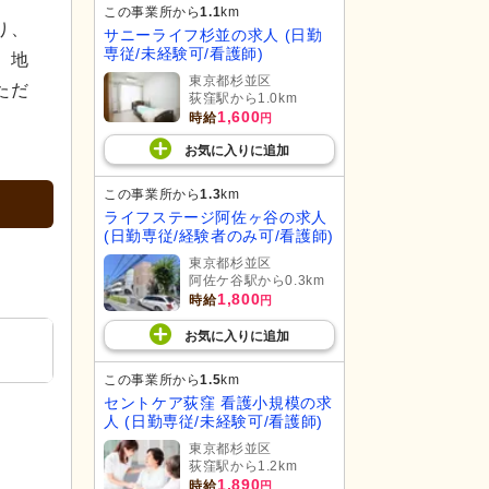
この事業所から
1.1
km
り、
サニーライフ杉並の求人 (日勤
専従/未経験可/看護師)
、地
東京都杉並区
ただ
荻窪駅から1.0km
1,600
時給
円
お気に入り
に
追加
この事業所から
1.3
km
ライフステージ阿佐ヶ谷の求人
(日勤専従/経験者のみ可/看護師)
東京都杉並区
阿佐ケ谷駅から0.3km
1,800
時給
円
お気に入り
に
追加
この事業所から
1.5
km
セントケア荻窪 看護小規模の求
人 (日勤専従/未経験可/看護師)
東京都杉並区
荻窪駅から1.2km
1,890
時給
円