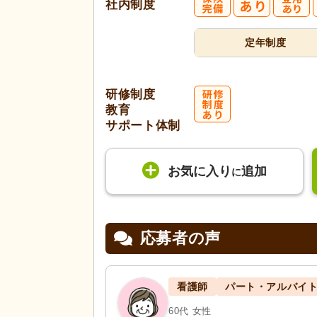
社内制度
定年制度
研修制度
教育
サポート体制
お気に入り
追加
に
応募者の声
看護師
パート・アルバイ
60代 女性