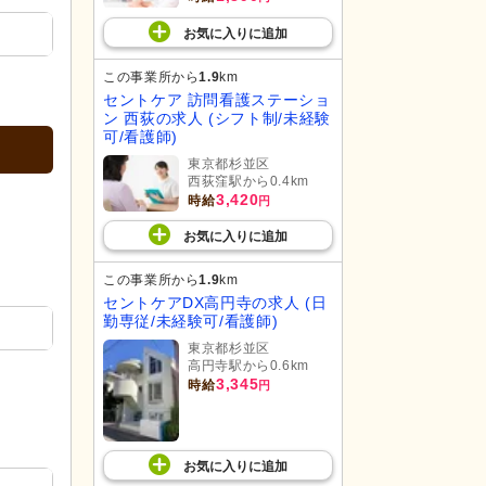
お気に入り
に
追加
この事業所から
1.9
km
セントケア 訪問看護ステーショ
ン 西荻の求人 (シフト制/未経験
可/看護師)
東京都杉並区
西荻窪駅から0.4km
3,420
時給
円
お気に入り
に
追加
この事業所から
1.9
km
セントケアDX高円寺の求人 (日
勤専従/未経験可/看護師)
東京都杉並区
高円寺駅から0.6km
3,345
時給
円
お気に入り
に
追加