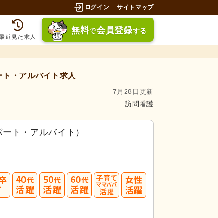
ログイン
サイトマップ
無料
会員登録
で
する
最近見た求人
ート・アルバイト求人
7月28日更新
訪問看護
パート・アルバイト）
40
50
60