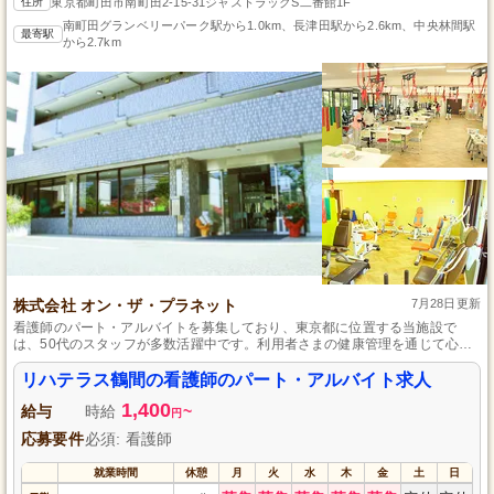
住所
東京都町田市南町田2-15-31ジャストラックS二番館1F
南町田グランベリーパーク駅から1.0km、長津田駅から2.6km、中央林間駅
最寄駅
から2.7km
株式会社 オン・ザ・プラネット
7月28日更新
看護師のパート・アルバイトを募集しており、東京都に位置する当施設で
は、50代のスタッフが多数活躍中です。利用者さまの健康管理を通じて心も
体もサポートすることがミッションで、バイタルチェックや健康指導など、
責任をもって取り組める方をお待ちしています。交通費全額負担や社会保険
リハテラス鶴間の看護師のパート・アルバイト求人
完備といった待遇も整っており、安心して長く働ける環境です。
1,400
給与
時給
~
円
応募要件
必須: 看護師
就業時間
休憩
月
火
水
木
金
土
日