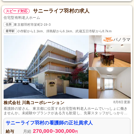
サニーライフ羽村の求人
スピード対応
住宅型有料老人ホーム
住所
東京都羽村市栄町2-19-3
最寄駅
小作駅から1.1km、拝島駅から6.1km、武蔵五日市駅から8.7km
パノラマ
株式会社 川島コーポレーション
8月8日更新
看護師の皆さん、東京都に位置する住宅型有料老人ホームでいっしょに働き
ませんか。未経験やブランクがある方も歓迎し、先輩スタッフがしっかりと
指導するため安心してスタートできます。医療ケアだけでなく、心に寄り添
った看護を行い、チームワークを大切にしながら働ける環境です。特に50代
サニーライフ羽村の看護師の正社員求人
の方が活躍中で、長期に安定して働ける制度と福利厚生が整っています。夜
270,000
300,000
勤やオンコールのない働き方で、看護師としてのキャリアを東京都で築いて
給与
月給
~
円