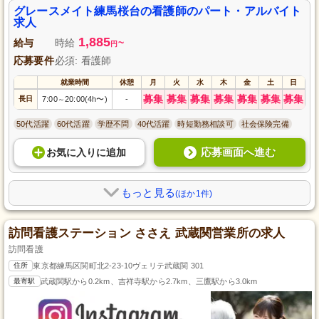
グレースメイト練馬桜台の看護師のパート・アルバイト
求人
1,885
給与
時給
~
円
応募要件
必須: 看護師
就業時間
休憩
月
火
水
木
金
土
日
募集
募集
募集
募集
募集
募集
募集
長日
7:00
20:00(4h〜)
-
～
50代活躍
60代活躍
学歴不問
40代活躍
時短勤務相談可
社会保険完備
応募画面へ進む
お気に入り
に
追加
もっと見る
(ほか1件)
訪問看護ステーション ささえ 武蔵関営業所の求人
訪問看護
住所
東京都練馬区関町北2-23-10ヴェリテ武蔵関 301
最寄駅
武蔵関駅から0.2km、吉祥寺駅から2.7km、三鷹駅から3.0km