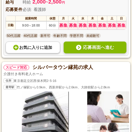
2,000
2,500
給与
時給
~
円
応募要件
必須: 看護師
就業時間
休憩
月
火
水
木
金
土
日
募集
募集
募集
募集
募集
募集
募集
日勤
9:00
18:00
60分
～
50代活躍
40代活躍
新卒可
年齢不問
学歴不問
未経験可
応募画面へ進む
お気に入り
に
追加
シルバータウン縁苑の求人
スピード対応
介護付き有料老人ホーム
住所
東京都足立区西保木間2-5-16
最寄駅
竹ノ塚駅から0.9km、西新井駅から2.6km、大師前駅から2.8km