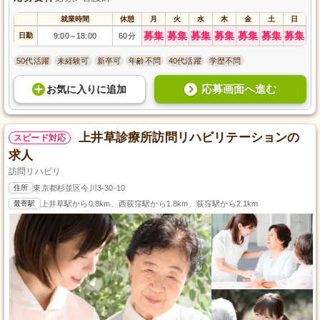
就業時間
休憩
月
火
水
木
金
土
日
募集
募集
募集
募集
募集
募集
募集
日勤
9:00
18:00
60分
～
50代活躍
未経験可
新卒可
年齢不問
40代活躍
学歴不問
応募画面へ進む
お気に入り
に
追加
上井草診療所訪問リハビリテーションの
スピード対応
求人
訪問リハビリ
住所
東京都杉並区今川3-30-10
最寄駅
上井草駅から0.8km、西荻窪駅から1.8km、荻窪駅から2.1km