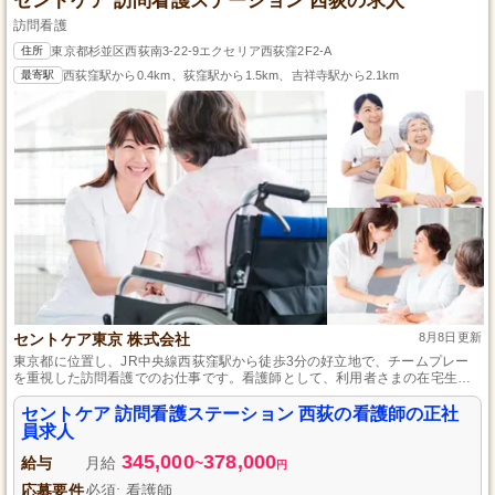
セントケア 訪問看護ステーション 西荻の求人
訪問看護
住所
東京都杉並区西荻南3-22-9エクセリア西荻窪2F2-A
最寄駅
西荻窪駅から0.4km、荻窪駅から1.5km、吉祥寺駅から2.1km
セントケア東京 株式会社
8月8日更新
東京都に位置し、JR中央線西荻窪駅から徒歩3分の好立地で、チームプレー
を重視した訪問看護でのお仕事です。看護師として、利用者さまの在宅生活
をサポートすることをお願いします。実務経験は不問、資格があれば応募可
能です。短時間正社員制度があり、育児と仕事の両立も支援されています。
セントケア 訪問看護ステーション 西荻の看護師の正社
50代も活躍中で、長く安心して働ける環境が整っています。
員求人
345,000
378,000
給与
月給
~
円
応募要件
必須: 看護師