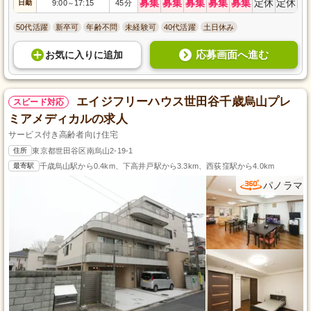
募集
募集
募集
募集
募集
定休
定休
日勤
9:00
17:15
45分
～
50代活躍
新卒可
年齢不問
未経験可
40代活躍
土日休み
応募画面へ進む
お気に入り
に
追加
エイジフリーハウス世田谷千歳烏山プレ
スピード対応
ミアメディカルの求人
サービス付き高齢者向け住宅
住所
東京都世田谷区南烏山2-19-1
最寄駅
千歳烏山駅から0.4km、下高井戸駅から3.3km、西荻窪駅から4.0km
パノラマ