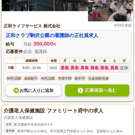
正和ライフサービス 株式会社
8月8日更新
正和クラブ駒沢公園の看護師の正社員求人
350,000
給与
月給
円
応募要件
必須: 看護師
就業時間
休憩
月
火
水
木
金
土
日
募集
募集
募集
募集
募集
募集
定休
日勤
9:00
18:00
60分
～
50代活躍
未経験可
40代活躍
学歴不問
新卒可
社会保険完備
応募画面へ進む
お気に入り
に
追加
介護老人保健施設 ファミリート府中の求人
介護老人保健施設
住所
東京都府中市若松町2-4-4
最寄駅
東府中駅から0.4km、府中競馬正門前駅から1.2km、是政駅から1.9km