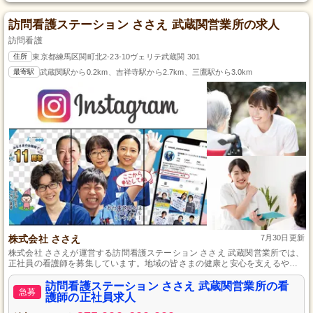
訪問看護ステーション ささえ 武蔵関営業所の求人
訪問看護
住所
東京都練馬区関町北2-23-10ヴェリテ武蔵関 301
最寄駅
武蔵関駅から0.2km、吉祥寺駅から2.7km、三鷹駅から3.0km
株式会社 ささえ
7月30日更新
株式会社 ささえが運営する訪問看護ステーション ささえ 武蔵関営業所では、
正社員の看護師を募集しています。地域の皆さまの健康と安心を支えるやり
がいのあるお仕事です。訪問看護に興味があり、一緒に未来を築いていける
方をお待ちしています。興味のある方はぜひご応募ください。
訪問看護ステーション ささえ 武蔵関営業所の看
急募
護師の正社員求人