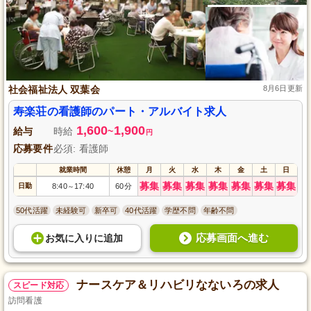
社会福祉法人 双葉会
8月6日更新
寿楽荘の看護師のパート・アルバイト求人
1,600
1,900
給与
時給
~
円
応募要件
必須: 看護師
就業時間
休憩
月
火
水
木
金
土
日
募集
募集
募集
募集
募集
募集
募集
日勤
8:40
17:40
60分
～
50代活躍
未経験可
新卒可
40代活躍
学歴不問
年齢不問
応募画面へ進む
お気に入り
に
追加
ナースケア＆リハビリなないろの求人
スピード対応
訪問看護