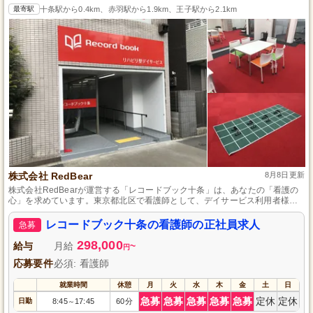
最寄駅
十条駅から0.4km、赤羽駅から1.9km、王子駅から2.1km
株式会社 RedBear
8月8日更新
株式会社RedBearが運営する「レコードブック十条」は、あなたの「看護の
心」を求めています。東京都北区で看護師として、デイサービス利用者様の
健康を支え、明るい日々を届ける重要な役割を果たしませんか。50代の方も
活躍している職場で、専門性を存分に発揮しながら安定したキャリアを築け
レコードブック十条の看護師の正社員求人
急募
る環境が整っています。アクセスの良さも魅力の一つです。共に利用者様の
笑顔を作り上げましょう。
298,000
給与
月給
~
円
応募要件
必須: 看護師
就業時間
休憩
月
火
水
木
金
土
日
急募
急募
急募
急募
急募
定休
定休
日勤
8:45
17:45
60分
～