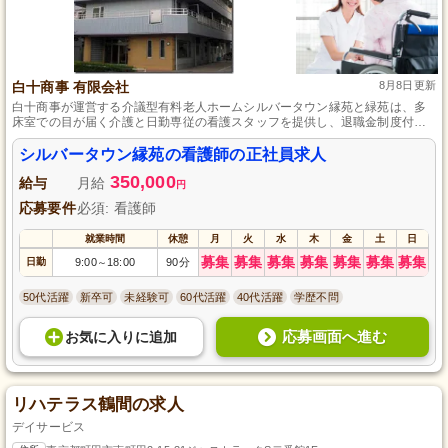
白十商事 有限会社
8月8日更新
白十商事が運営する介議型有料老人ホームシルバータウン縁苑と緑苑は、多
床室での目が届く介護と日勤専従の看護スタッフを提供し、退職金制度付き
の福利厚生を完備しています。
シルバータウン縁苑の看護師の正社員求人
350,000
給与
月給
円
応募要件
必須: 看護師
就業時間
休憩
月
火
水
木
金
土
日
募集
募集
募集
募集
募集
募集
募集
日勤
9:00
18:00
90分
～
50代活躍
新卒可
未経験可
60代活躍
40代活躍
学歴不問
応募画面へ進む
お気に入り
に
追加
リハテラス鶴間の求人
デイサービス