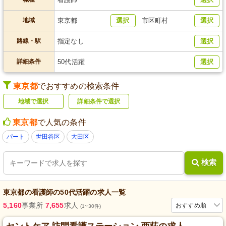
地域
東京都
選択
市区町村
選択
路線・駅
指定なし
選択
詳細条件
50代活躍
選択
東京都
でおすすめの検索条件
地域で選択
詳細条件で選択
東京都
で人気の条件
パート
世田谷区
大田区
検索
東京都
の
看護師
の
50代活躍
の求人一覧
5,160
事業所
7,655
求人
おすすめ順
(1~30件)