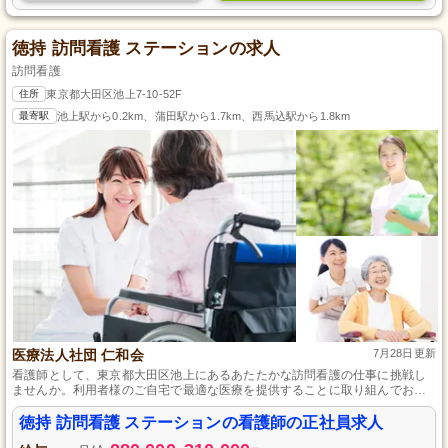
徳持 訪問看護 ステーションの求人
訪問看護
住所
東京都大田区池上7-10-52F
最寄駅
池上駅から0.2km、蒲田駅から1.7km、西馬込駅から1.8km
医療法人社団 仁和会
7月28日更新
看護師として、東京都大田区池上にあるあたたかな訪問看護の仕事に挑戦し
ませんか。利用者様のご自宅で最適な医療を提供することに取り組んでお
り、経験豊富な50代の方々も活躍中です。未経験の方でも、丁寧な指導でス
キルアップが可能なので安心して始めることができます。スタッフ同士のコ
徳持 訪問看護 ステーションの看護師の正社員求人
ミュニケーションを重視した、働きやすい環境がここにはあります。