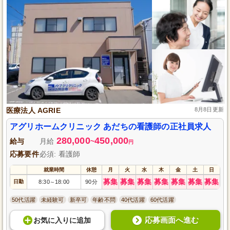
医療法人 AGRIE
8月8日更新
アグリホームクリニック あだちの看護師の正社員求人
280,000
450,000
給与
月給
~
円
応募要件
必須: 看護師
就業時間
休憩
月
火
水
木
金
土
日
募集
募集
募集
募集
募集
募集
募集
日勤
8:30
18:00
90分
～
50代活躍
未経験可
新卒可
年齢不問
40代活躍
60代活躍
応募画面へ進む
お気に入り
に
追加