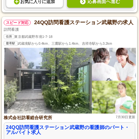
応募画面へ進む
お気に入り
に
追加
24QQ訪問看護ステーション武蔵野の求人
スピード対応
訪問看護
住所
東京都武蔵野市境1-7-18
最寄駅
武蔵境駅から0.4km、三鷹駅から1.4km、吉祥寺駅から3.2km
株式会社訪看総合研究所
7月30日更新
24QQ訪問看護ステーション武蔵野の看護師のパート・
アルバイト求人