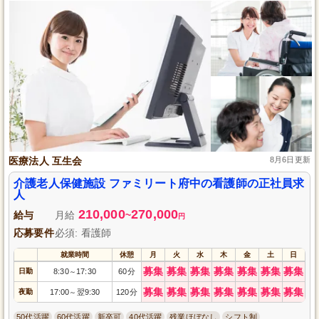
医療法人 互生会
8月6日更新
介護老人保健施設 ファミリート府中の看護師の正社員求
人
210,000
270,000
給与
月給
~
円
応募要件
必須: 看護師
就業時間
休憩
月
火
水
木
金
土
日
募集
募集
募集
募集
募集
募集
募集
日勤
8:30
17:30
60分
～
募集
募集
募集
募集
募集
募集
募集
夜勤
17:00
翌9:30
120分
～
50代活躍
60代活躍
新卒可
40代活躍
残業ほぼなし
シフト制