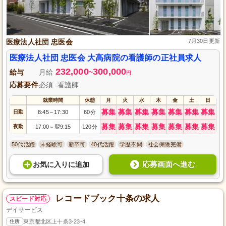
医療法人社団 忠医会
7月30日更新
医療法人社団 忠医会 大高病院の看護師の正社員求人
232,000
300,000
給与
月給
~
円
応募要件
必須: 看護師
就業時間
休憩
月
火
水
木
金
土
日
募集
募集
募集
募集
募集
募集
募集
日勤
8:45
17:30
60分
～
募集
募集
募集
募集
募集
募集
募集
夜勤
17:00
翌9:15
120分
～
50代活躍
未経験可
新卒可
40代活躍
学歴不問
社会保険完備
応募画面へ進む
お気に入り
に
追加
レコードブック十条の求人
スピード対応
デイサービス
住所
東京都北区上十条3-23-4