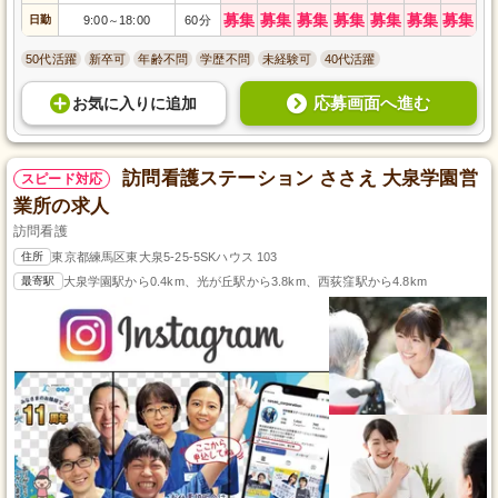
募集
募集
募集
募集
募集
募集
募集
日勤
9:00
18:00
60分
～
50代活躍
新卒可
年齢不問
学歴不問
未経験可
40代活躍
応募画面へ進む
お気に入り
に
追加
訪問看護ステーション ささえ 大泉学園営
スピード対応
業所の求人
訪問看護
住所
東京都練馬区東大泉5-25-5SKハウス 103
最寄駅
大泉学園駅から0.4km、光が丘駅から3.8km、西荻窪駅から4.8km