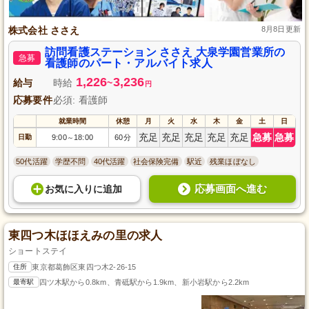
株式会社 ささえ
8月8日更新
訪問看護ステーション ささえ 大泉学園営業所の
急募
看護師のパート・アルバイト求人
1,226
3,236
給与
時給
~
円
応募要件
必須: 看護師
就業時間
休憩
月
火
水
木
金
土
日
充足
充足
充足
充足
充足
急募
急募
日勤
9:00
18:00
60分
～
50代活躍
学歴不問
40代活躍
社会保険完備
駅近
残業ほぼなし
応募画面へ進む
お気に入り
に
追加
東四つ木ほほえみの里の求人
ショートステイ
住所
東京都葛飾区東四つ木2-26-15
最寄駅
四ツ木駅から0.8km、青砥駅から1.9km、新小岩駅から2.2km