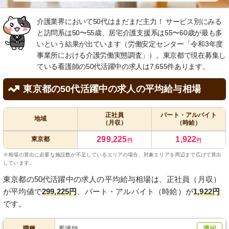
介護業界において50代はまだまだ主力！ サービス別にみる
と訪問系は50〜55歳、居宅介護支援系は55〜60歳が最も多
いという結果が出ています（労働安定センター「令和3年度
事業所における介護労働実態調査」）。東京都で現在募集し
ている看護師の50代活躍中の求人は7,655件あります。
東京都の50代活躍中の求人の平均給与相場
正社員
パート・アルバイト
地域
（月収）
（時給）
299,225
1,922
東京都
円
円
※相場の算出に必要な施設数が不足しているエリアの場合、対象エリアを周辺まで広げて算出
しています。
東京都の50代活躍中の求人の平均給与相場は、正社員（月収）
が平均値で
299,225円
、パート・アルバイト（時給）が
1,922円
です。
職種
看護師
選択