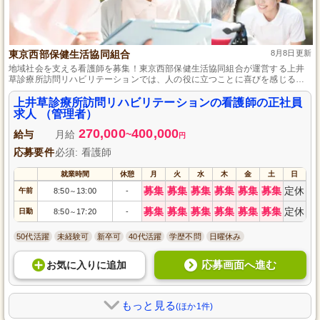
東京西部保健生活協同組合
8月8日更新
地域社会を支える看護師を募集！東京西部保健生活協同組合が運営する上井
草診療所訪問リハビリテーションでは、人の役に立つことに喜びを感じる方
を求めています。東京都での安定した正社員ポジション、充実した研修制度
と福利厚生が整っているため、経験がなくても安心してスタートできます。
上井草診療所訪問リハビリテーションの看護師の正社員
また、50代も活躍中の職場で長期的にキャリアを築けます。新しい環境で成
求人 （管理者）
長したい方、ぜひご応募ください。
270,000
400,000
給与
月給
~
円
応募要件
必須: 看護師
就業時間
休憩
月
火
水
木
金
土
日
募集
募集
募集
募集
募集
募集
定休
午前
8:50
13:00
-
～
募集
募集
募集
募集
募集
募集
定休
日勤
8:50
17:20
-
～
50代活躍
未経験可
新卒可
40代活躍
学歴不問
日曜休み
応募画面へ進む
お気に入り
に
追加
もっと見る
(ほか1件)