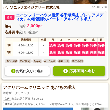
パナソニックエイジフリー 株式会社
7月28日更新
エイジフリーハウス世田谷千歳烏山プレミアメデ
急募
ィカルの看護師のパート・アルバイト求人
2,000
給与
時給
~
円
応募要件
必須: 看護師
就業時間
休憩
月
火
水
木
金
土
日
急募
急募
急募
急募
急募
急募
急募
日勤
8:30
17:30
-
～
急募
急募
急募
急募
急募
急募
急募
日勤
9:00
18:00
-
～
50代活躍
未経験可
新卒可
40代活躍
年齢不問
学歴不問
応募画面へ進む
お気に入り
に
追加
アグリホームクリニック あだちの求人
診療所・クリニック
住所
東京都足立区鹿浜3-29-11
最寄駅
西新井大師西駅から1.5km、大師前駅から2.5km、赤羽岩淵駅から2.9km