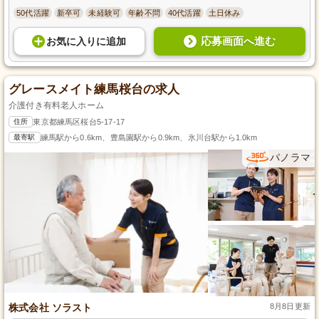
50代活躍
新卒可
未経験可
年齢不問
40代活躍
土日休み
応募画面へ進む
お気に入り
に
追加
グレースメイト練馬桜台の求人
介護付き有料老人ホーム
住所
東京都練馬区桜台5-17-17
最寄駅
練馬駅から0.6km、豊島園駅から0.9km、氷川台駅から1.0km
パノラマ
株式会社 ソラスト
8月8日更新