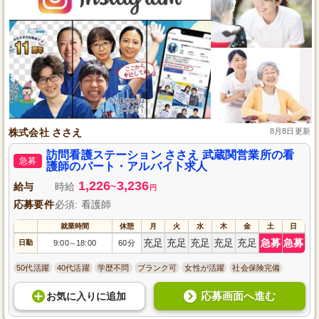
株式会社 ささえ
8月8日更新
訪問看護ステーション ささえ 武蔵関営業所の看
急募
護師のパート・アルバイト求人
1,226
3,236
給与
時給
~
円
応募要件
必須: 看護師
就業時間
休憩
月
火
水
木
金
土
日
充足
充足
充足
充足
充足
急募
急募
日勤
9:00
18:00
60分
～
50代活躍
40代活躍
学歴不問
ブランク可
女性が活躍
社会保険完備
応募画面へ進む
お気に入り
に
追加