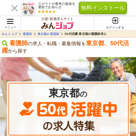
スカウトや選考の連絡を
無料インストール
通知でお知らせ
介護･医療求人サイト
メニュー
ログインする
みんジョブ
看護師
東京都の看護師
50代活躍 東京都の看護師求人
看護師
東京都
、
50代活
の求人・転職・募集情報を
躍
から探す
東京都
の