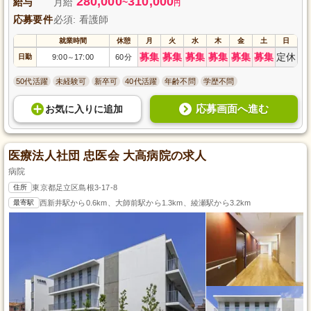
280,000
310,000
給与
月給
~
円
応募要件
必須: 看護師
就業時間
休憩
月
火
水
木
金
土
日
募集
募集
募集
募集
募集
募集
定休
日勤
9:00
17:00
60分
～
50代活躍
未経験可
新卒可
40代活躍
年齢不問
学歴不問
応募画面へ進む
お気に入り
に
追加
医療法人社団 忠医会 大高病院の求人
病院
住所
東京都足立区島根3-17-8
最寄駅
西新井駅から0.6km、大師前駅から1.3km、綾瀬駅から3.2km