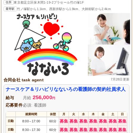
住所
東京都足立区保木間1-19-2プラセール竹の塚1F
最寄駅
竹ノ塚駅から1.1km、西新井駅から1.9km、大師前駅から2.4km
合同会社 task agent
7月28日更新
ナースケア＆リハビリなないろの看護師の契約社員求人
256,000
給与
月給
円
応募要件
必須: 看護師
就業時間
休憩
月
火
水
木
金
土
日
募集
募集
募集
募集
募集
募集
募集
日勤
8:00
17:00
60分
～
募集
募集
募集
募集
募集
募集
募集
日勤
8:30
17:30
60分
～