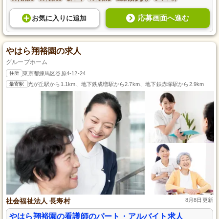
応募画面へ進む
お気に入り
に
追加
やはら翔裕園の求人
グループホーム
住所
東京都練馬区谷原4-12-24
最寄駅
光が丘駅から1.1km、地下鉄成増駅から2.7km、地下鉄赤塚駅から2.9km
社会福祉法人 長寿村
8月8日更新
やはら翔裕園の看護師のパート・アルバイト求人