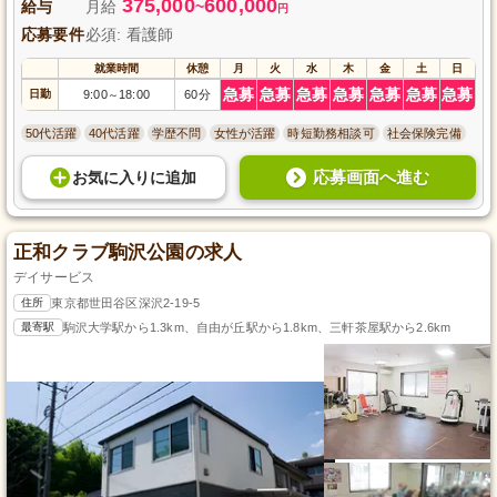
375,000
600,000
給与
月給
~
円
応募要件
必須: 看護師
就業時間
休憩
月
火
水
木
金
土
日
急募
急募
急募
急募
急募
急募
急募
日勤
9:00
18:00
60分
～
50代活躍
40代活躍
学歴不問
女性が活躍
時短勤務相談可
社会保険完備
応募画面へ進む
お気に入り
に
追加
正和クラブ駒沢公園の求人
デイサービス
住所
東京都世田谷区深沢2-19-5
最寄駅
駒沢大学駅から1.3km、自由が丘駅から1.8km、三軒茶屋駅から2.6km