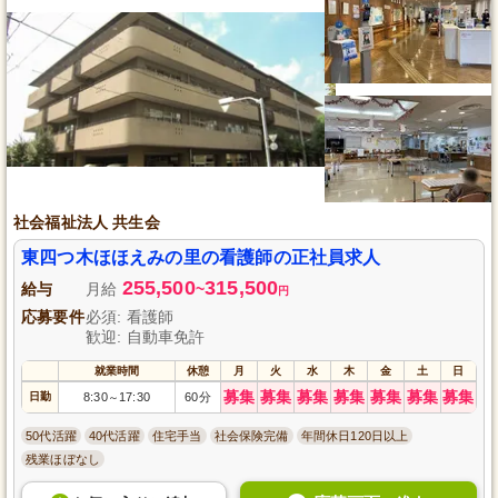
社会福祉法人 共生会
東四つ木ほほえみの里の看護師の正社員求人
255,500
315,500
給与
月給
~
円
応募要件
必須: 看護師
歓迎: 自動車免許
就業時間
休憩
月
火
水
木
金
土
日
募集
募集
募集
募集
募集
募集
募集
日勤
8:30
17:30
60分
～
50代活躍
40代活躍
住宅手当
社会保険完備
年間休日120日以上
残業ほぼなし