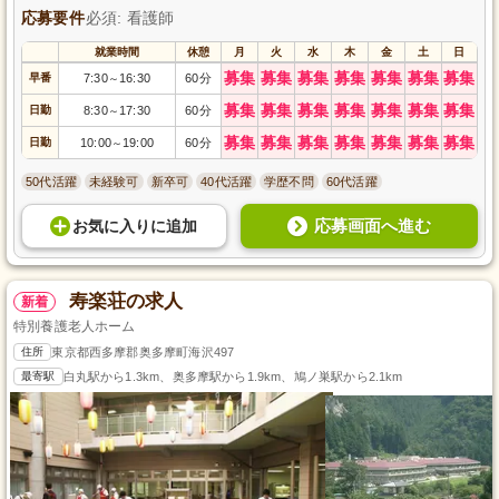
みませんか。
応募要件
必須: 看護師
就業時間
休憩
月
火
水
木
金
土
日
募集
募集
募集
募集
募集
募集
募集
早番
7:30
16:30
60分
～
募集
募集
募集
募集
募集
募集
募集
日勤
8:30
17:30
60分
～
募集
募集
募集
募集
募集
募集
募集
日勤
10:00
19:00
60分
～
50代活躍
未経験可
新卒可
40代活躍
学歴不問
60代活躍
応募画面へ進む
お気に入り
に
追加
寿楽荘の求人
新着
特別養護老人ホーム
住所
東京都西多摩郡奥多摩町海沢497
最寄駅
白丸駅から1.3km、奥多摩駅から1.9km、鳩ノ巣駅から2.1km