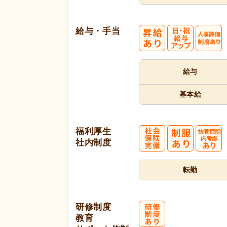
給与・手当
給与
基本給
福利厚生
社内制度
転勤
研修制度
教育