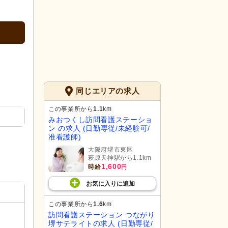
同じエリアの求人
この事業所から
1.1
km
みおつくし訪問看護ステーショ
ン の求人 (日勤専従/未経験可/
准看護師)
大阪府堺市東区
萩原天神駅から1.1km
1,600
時給
円
お気に入り
に
追加
この事業所から
1.6
km
訪問看護ステーション つながり
堺サテライトの求人 (日勤専従/