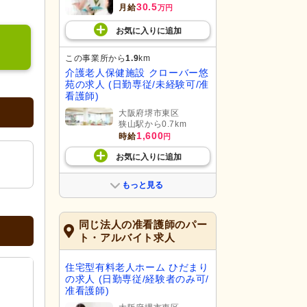
30.5
月給
万円
お気に入り
に
追加
この事業所から
1.9
km
介護老人保健施設 クローバー悠
苑の求人 (日勤専従/未経験可/准
看護師)
大阪府堺市東区
狭山駅から0.7km
1,600
時給
円
お気に入り
に
追加
もっと見る
同じ法人の准看護師のパー
ト・アルバイト求人
住宅型有料老人ホーム ひだまり
の求人 (日勤専従/経験者のみ可/
准看護師)