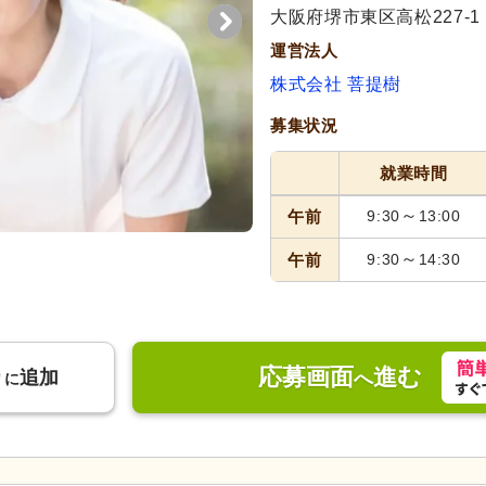
大阪府堺市東区高松227-1
運営法人
株式会社 菩提樹
募集状況
就業時間
～
午前
9:30
13:00
～
午前
9:30
14:30
応募画面
進む
り
追加
へ
に