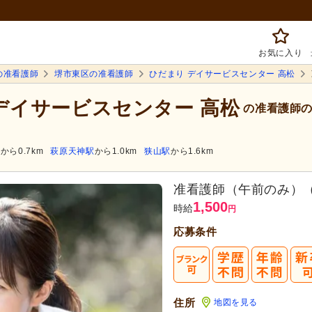
お気に入り
の准看護師
堺市東区の准看護師
ひだまり デイサービスセンター 高松
 デイサービスセンター 高松
の准看護師の
駅
から0.7km
萩原天神駅
から1.0km
狭山駅
から1.6km
准看護師（午前のみ）
1,500
時給
円
応募条件
住所
地図を見る