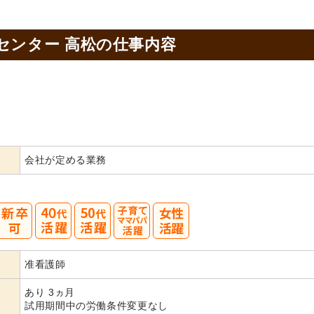
センター 高松の
仕事内容
会社が定める業務
40
50
准看護師
代活躍
代活躍
あり 3ヵ月
試用期間中の労働条件変更なし