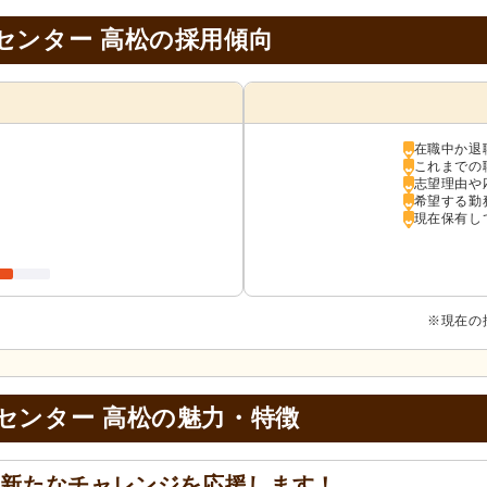
センター 高松の採用傾向
在職中か退
これまでの
志望理由や
希望する勤
現在保有し
※現在の
センター 高松の
魅力・特徴
の新たなチャレンジを応援します！