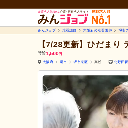
介護求人数No.1
介護･医療求人サイト
みんジョブ
准看護師
大阪府の准看護師
堺市
【7/28更新】ひだまり
時給
1,500
円
大阪府
堺市
堺市東区
高松
北野田