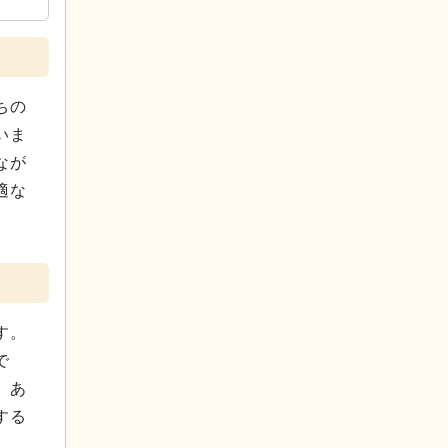
ちの
いま
なが
適な
す。
で
、あ
する