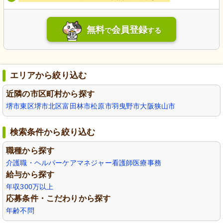
無料
会員登録
で
する
エリアから絞り込む
近隣の市区町村から探す
堺市東区
堺市北区
富田林市
松原市
羽曳野市
大阪狭山市
検索条件から絞り込む
職種から探す
介護職・ヘルパー
ケアマネジャー
看護師
医療事務
給与から探す
年収300万以上
応募条件・こだわりから探す
年齢不問