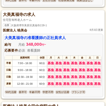
50代活躍
新卒可
年齢不問
女性が活躍
社会保険完備
残業ほぼなし
大美真福寺の求人
住宅型有料老人ホーム
住所
大阪府堺市美原区真福寺228-1
医療法人 暁美会
8月3日更新
大美真福寺の准看護師の正社員求人
348,000
給与
月給
~
円
応募要件
必須: 准看護師
就業時間
休憩
月
火
水
木
金
土
日
募集
募集
募集
募集
募集
募集
募集
早番
7:00
16:00
60分
～
募集
募集
募集
募集
募集
募集
募集
日勤
9:00
18:00
60分
～
募集
募集
募集
募集
募集
募集
募集
日勤
10:30
19:30
60分
～
募集
募集
募集
募集
募集
募集
募集
遅番
12:00
21:00
60分
～
50代活躍
新卒可
年齢不問
学歴不問
女性が活躍
ブランク可