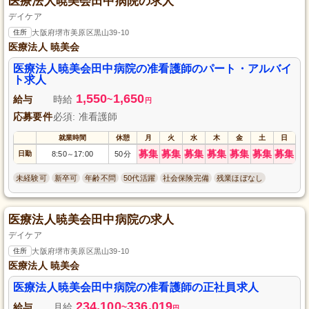
医療法人暁美会田中病院の求人
デイケア
住所
大阪府堺市美原区黒山39-10
医療法人 暁美会
医療法人暁美会田中病院の准看護師のパート・アルバイ
ト求人
1,550
1,650
給与
時給
~
円
応募要件
必須: 准看護師
就業時間
休憩
月
火
水
木
金
土
日
募集
募集
募集
募集
募集
募集
募集
日勤
8:50
17:00
50分
～
未経験可
新卒可
年齢不問
50代活躍
社会保険完備
残業ほぼなし
医療法人暁美会田中病院の求人
デイケア
住所
大阪府堺市美原区黒山39-10
医療法人 暁美会
医療法人暁美会田中病院の准看護師の正社員求人
234,100
336,019
給与
月給
~
円