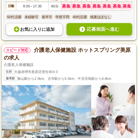
募集
募集
募集
募集
募集
募集
募集
日勤
8:30
17:30
60分
～
50代活躍
未経験可
新卒可
学歴不問
40代活躍
残業ほぼなし
応募画面へ進む
お気に入り
に
追加
介護老人保健施設 ホットスプリング美原
スピード対応
の求人
介護老人保健施設
住所
大阪府堺市美原区菅生903-3
最寄駅
狭山駅から2.0km、古市駅から5.0km、中百舌鳥駅から6.8km