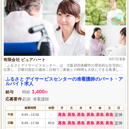
有限会社 ピュアハート
8月7日更新
「ふるさとデイサービスセンター」は、大阪府四条畷市の歴史的な住宅街に
位置し、日曜日固定の週休二日制でご家族との時間も大切にできる風通しが
良い職場環境を提供します。
ふるさと デイサービスセンターの准看護師のパート・ア
ルバイト求人
1,400
給与
時給
円
応募要件
必須: 准看護師
就業時間
休憩
月
火
水
木
金
土
日
募集
募集
募集
募集
募集
募集
定休
午前
8:45
13:00
-
～
募集
募集
募集
募集
募集
募集
定休
日勤
8:45
17:00
45分
～