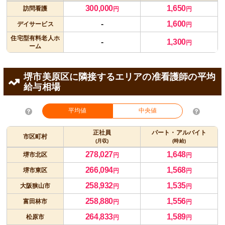
300,000
1,650
訪問看護
円
円
-
1,600
デイサービス
円
住宅型有料老人ホ
-
1,300
円
ーム
堺市美原区に隣接するエリアの准看護師の平均
給与相場
平均値
中央値
正社員
パート・アルバイト
市区町村
(月収)
(時給)
278,027
1,648
堺市北区
円
円
266,094
1,568
堺市東区
円
円
258,932
1,535
大阪狭山市
円
円
258,880
1,556
富田林市
円
円
264,833
1,589
松原市
円
円