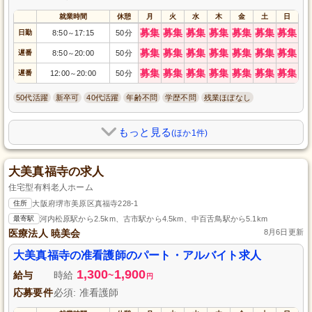
就業時間
休憩
月
火
水
木
金
土
日
募集
募集
募集
募集
募集
募集
募集
日勤
8:50
17:15
50分
～
募集
募集
募集
募集
募集
募集
募集
遅番
8:50
20:00
50分
～
募集
募集
募集
募集
募集
募集
募集
遅番
12:00
20:00
50分
～
50代活躍
新卒可
40代活躍
年齢不問
学歴不問
残業ほぼなし
もっと見る
(ほか1件)
大美真福寺の求人
住宅型有料老人ホーム
住所
大阪府堺市美原区真福寺228-1
最寄駅
河内松原駅から2.5km、古市駅から4.5km、中百舌鳥駅から5.1km
医療法人 暁美会
8月6日更新
大美真福寺の准看護師のパート・アルバイト求人
1,300
1,900
給与
時給
~
円
応募要件
必須: 准看護師