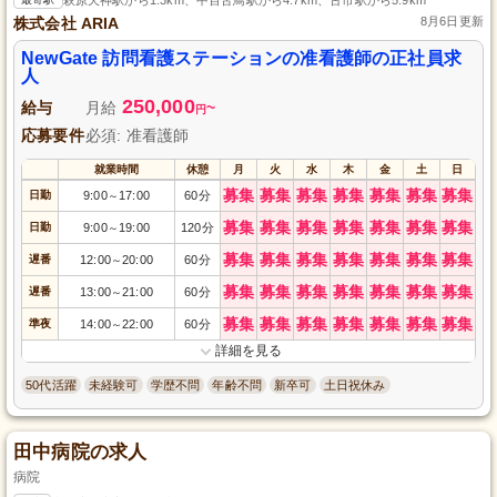
株式会社 ARIA
8月6日更新
NewGate 訪問看護ステーションの准看護師の正社員求
人
250,000
給与
月給
~
円
応募要件
必須: 准看護師
就業時間
休憩
月
火
水
木
金
土
日
募集
募集
募集
募集
募集
募集
募集
日勤
9:00
17:00
60分
～
募集
募集
募集
募集
募集
募集
募集
日勤
9:00
19:00
120分
～
募集
募集
募集
募集
募集
募集
募集
遅番
12:00
20:00
60分
～
募集
募集
募集
募集
募集
募集
募集
遅番
13:00
21:00
60分
～
募集
募集
募集
募集
募集
募集
募集
準夜
14:00
22:00
60分
～
詳細を見る
50代活躍
未経験可
学歴不問
年齢不問
新卒可
土日祝休み
田中病院の求人
病院