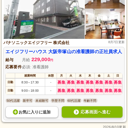
パナソニックエイジフリー 株式会社
8月7日更新
エイジフリーハウス 大阪帝塚山の准看護師の正社員求人
229,000
給与
月給
円
応募要件
必須: 准看護師
就業時間
休憩
月
火
水
木
金
土
日
募集
募集
募集
募集
募集
募集
募集
日勤
8:30
17:30
-
～
募集
募集
募集
募集
募集
募集
募集
日勤
9:00
18:00
-
～
50代活躍
新卒可
未経験可
学歴不問
60代活躍
年齢不問
応募画面へ進む
お気に入り
に
追加
2026/8/10更新