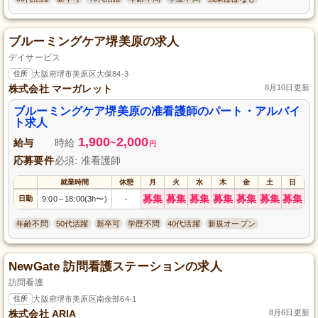
ブルーミングケア堺美原の求人
デイサービス
住所
大阪府堺市美原区大保84-3
株式会社 マーガレット
8月10日更新
ブルーミングケア堺美原の准看護師のパート・アルバイ
ト求人
1,900
2,000
給与
時給
~
円
応募要件
必須: 准看護師
就業時間
休憩
月
火
水
木
金
土
日
募集
募集
募集
募集
募集
募集
募集
日勤
9:00
18:00(3h〜)
-
～
年齢不問
50代活躍
新卒可
学歴不問
40代活躍
新規オープン
NewGate 訪問看護ステーションの求人
訪問看護
住所
大阪府堺市美原区南余部64-1
株式会社 ARIA
8月6日更新