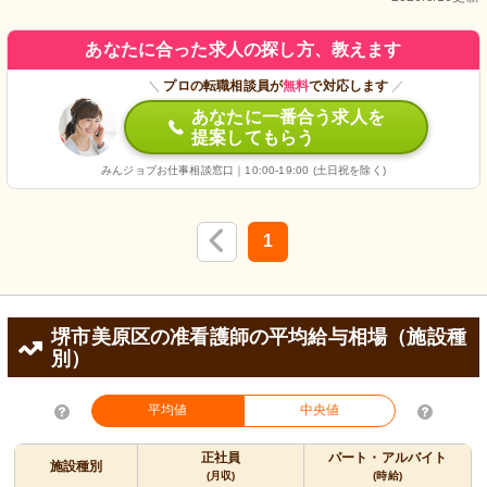
あなたに合った求人の探し方、教えます
＼
プロの転職相談員が
無料
で対応します
／
あなたに一番合う求人を
提案してもらう
みんジョブお仕事相談窓口｜10:00-19:00 (土日祝を除く)
1
堺市美原区の准看護師の平均給与相場（施設種
別）
平均値
中央値
正社員
パート・アルバイト
施設種別
(月収)
(時給)