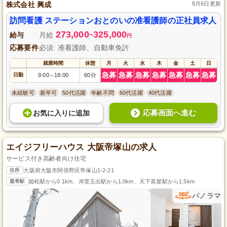
株式会社 興成
8月6日更新
訪問看護 ステーションおとのいの准看護師の正社員求人
273,000
325,000
給与
月給
~
円
応募要件
必須: 准看護師、自動車免許
就業時間
休憩
月
火
水
木
金
土
日
急募
急募
急募
急募
急募
急募
急募
日勤
9:00
18:00
60分
～
未経験可
新卒可
50代活躍
年齢不問
60代活躍
40代活躍
応募画面へ進む
お気に入り
に
追加
エイジフリーハウス 大阪帝塚山の求人
サービス付き高齢者向け住宅
住所
大阪府大阪市阿倍野区帝塚山1-2-21
最寄駅
姫松駅から0.1km、岸里玉出駅から1.0km、天下茶屋駅から1.5km
パノラマ