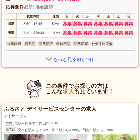
応募要件
必須: 准看護師
就業時間
休憩
月
火
水
木
金
土
日
募集
募集
募集
募集
募集
募集
募集
日勤
8:50
17:15
50分
～
募集
募集
募集
募集
募集
募集
募集
夜勤
16:40
翌9:30
100分
～
未経験可
新卒可
40代活躍
年齢不問
50代活躍
社会保険完備
もっと見る
(ほか1件)
この条件でお探しの方は
こんな
求人
も見ています！
ふるさと デイサービスセンターの求人
デイサービス
住所
大阪府四條畷市岡山2-12-18
最寄駅
忍ケ丘駅から0.5km、私市駅から4.8km、門真市駅から5.3km