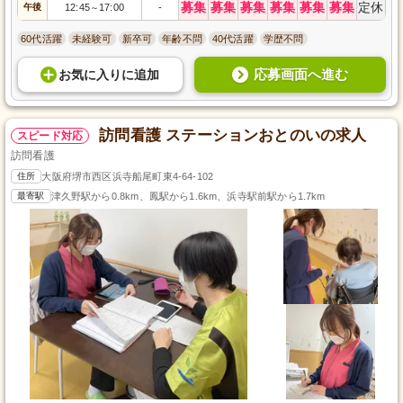
募集
募集
募集
募集
募集
募集
定休
午後
12:45
17:00
-
～
60代活躍
未経験可
新卒可
年齢不問
40代活躍
学歴不問
応募画面へ進む
お気に入り
に
追加
訪問看護 ステーションおとのいの求人
スピード対応
訪問看護
住所
大阪府堺市西区浜寺船尾町東4-64-102
最寄駅
津久野駅から0.8km、鳳駅から1.6km、浜寺駅前駅から1.7km