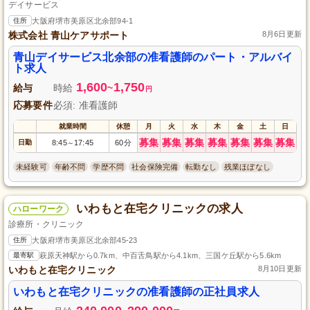
デイサービス
住所
大阪府堺市美原区北余部94-1
株式会社 青山ケアサポート
8月6日更新
青山デイサービス北余部の准看護師のパート・アルバイ
ト求人
1,600
1,750
給与
時給
~
円
応募要件
必須: 准看護師
就業時間
休憩
月
火
水
木
金
土
日
募集
募集
募集
募集
募集
募集
募集
日勤
8:45
17:45
60分
～
未経験可
年齢不問
学歴不問
社会保険完備
転勤なし
残業ほぼなし
いわもと在宅クリニックの求人
ハローワーク
診療所・クリニック
住所
大阪府堺市美原区北余部45-23
最寄駅
萩原天神駅から0.7km、中百舌鳥駅から4.1km、三国ケ丘駅から5.6km
いわもと在宅クリニック
8月10日更新
いわもと在宅クリニックの准看護師の正社員求人