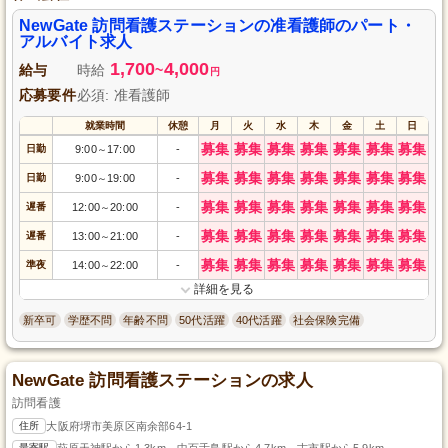
NewGate 訪問看護ステーションの准看護師のパート・
アルバイト求人
1,700
4,000
給与
時給
~
円
応募要件
必須: 准看護師
就業時間
休憩
月
火
水
木
金
土
日
募集
募集
募集
募集
募集
募集
募集
日勤
9:00
17:00
-
～
募集
募集
募集
募集
募集
募集
募集
日勤
9:00
19:00
-
～
募集
募集
募集
募集
募集
募集
募集
遅番
12:00
20:00
-
～
募集
募集
募集
募集
募集
募集
募集
遅番
13:00
21:00
-
～
募集
募集
募集
募集
募集
募集
募集
準夜
14:00
22:00
-
～
詳細を見る
新卒可
学歴不問
年齢不問
50代活躍
40代活躍
社会保険完備
NewGate 訪問看護ステーションの求人
訪問看護
住所
大阪府堺市美原区南余部64-1
最寄駅
萩原天神駅から1.3km、中百舌鳥駅から4.7km、古市駅から5.9km