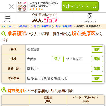
スカウトや選考の連絡を
無料インストール
通知でお知らせ
介護･医療求人サイト
メニュー
ログインする
みんジョブ
准看護師
大阪府の准看護師
堺市の准看護師
美原区の准看護師求人
准看護師
堺市美原区
の求人・転職・募集情報を
から
探す
職種
准看護師
選択
地域
大阪府
選択
堺市美原区
選択
路線・駅
指定なし
選択
詳細条件
給与/雇用形態/資格/種別など
選択
堺市美原区
の准看護師求人の給与相場
正社員
パート・アルバイト
(月収)
(時給)