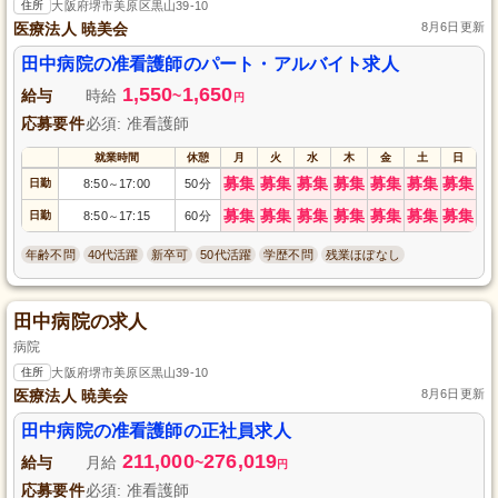
住所
大阪府堺市美原区黒山39-10
医療法人 暁美会
8月6日更新
田中病院の准看護師のパート・アルバイト求人
1,550
1,650
給与
時給
~
円
応募要件
必須: 准看護師
就業時間
休憩
月
火
水
木
金
土
日
募集
募集
募集
募集
募集
募集
募集
日勤
8:50
17:00
50分
～
募集
募集
募集
募集
募集
募集
募集
日勤
8:50
17:15
60分
～
年齢不問
40代活躍
新卒可
50代活躍
学歴不問
残業ほぼなし
田中病院の求人
病院
住所
大阪府堺市美原区黒山39-10
医療法人 暁美会
8月6日更新
田中病院の准看護師の正社員求人
211,000
276,019
給与
月給
~
円
応募要件
必須: 准看護師