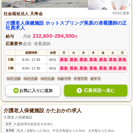
社会福祉法人 天寿会
8月6日更新
介護老人保健施設 ホットスプリング美原の准看護師の正
社員求人
232,600
294,500
給与
月給
~
円
応募要件
必須: 准看護師
就業時間
休憩
月
火
水
木
金
土
日
募集
募集
募集
募集
募集
募集
募集
日勤
8:30
17:00
60分
～
募集
募集
募集
募集
募集
募集
募集
日勤
9:00
17:30
60分
～
50代活躍
60代活躍
40代活躍
年齢不問
学歴不問
新卒可
応募画面へ進む
お気に入り
に
追加
介護老人保健施設 かたおかの求人
介護老人保健施設
住所
大阪府堺市美原区今井381
最寄駅
高見ノ里駅から2.3km、中百舌鳥駅から4.3km、古市駅から5.3km