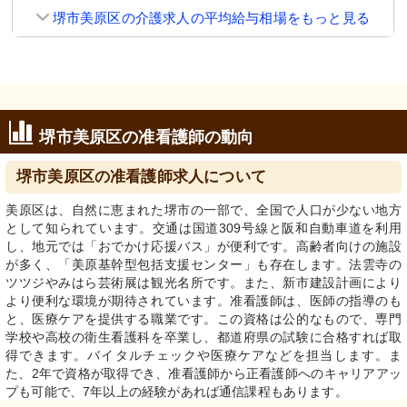
堺市美原区の介護求人の平均給与相場をもっと見る
堺市美原区の准看護師の動向
堺市美原区の准看護師求人について
美原区は、自然に恵まれた堺市の一部で、全国で人口が少ない地方
として知られています。交通は国道309号線と阪和自動車道を利用
し、地元では「おでかけ応援バス」が便利です。高齢者向けの施設
が多く、「美原基幹型包括支援センター」も存在します。法雲寺の
ツツジやみはら芸術展は観光名所です。また、新市建設計画により
より便利な環境が期待されています。准看護師は、医師の指導のも
と、医療ケアを提供する職業です。この資格は公的なもので、専門
学校や高校の衛生看護科を卒業し、都道府県の試験に合格すれば取
得できます。バイタルチェックや医療ケアなどを担当します。ま
た、2年で資格が取得でき、准看護師から正看護師へのキャリアアッ
プも可能で、7年以上の経験があれば通信課程もあります。