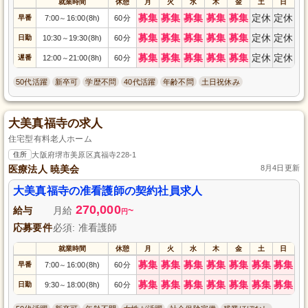
就業時間
休憩
月
火
水
木
金
土
日
募集
募集
募集
募集
募集
定休
定休
早番
7:00
16:00(8h)
60分
～
募集
募集
募集
募集
募集
定休
定休
日勤
10:30
19:30(8h)
60分
～
募集
募集
募集
募集
募集
定休
定休
遅番
12:00
21:00(8h)
60分
～
50代活躍
新卒可
学歴不問
40代活躍
年齢不問
土日祝休み
大美真福寺の求人
住宅型有料老人ホーム
住所
大阪府堺市美原区真福寺228-1
医療法人 暁美会
8月4日更新
大美真福寺の准看護師の契約社員求人
270,000
給与
月給
~
円
応募要件
必須: 准看護師
就業時間
休憩
月
火
水
木
金
土
日
募集
募集
募集
募集
募集
募集
募集
早番
7:00
16:00(8h)
60分
～
募集
募集
募集
募集
募集
募集
募集
日勤
9:30
18:00(8h)
60分
～