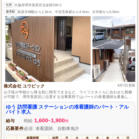
住所
大阪府堺市美原区北余部390-2
最寄駅
萩原天神駅から1.2km、中百舌鳥駅から4.4km、古市駅から5.9km
株式会社 ユウビック
8月7日更新
お子様が学校から帰る前に帰宅できるなど、ライフスタイルに合わせた勤務
が可能で、堺市美原区に位置する当事業所ではパートの准看護師を募集して
います。新人も訪問看護未経験の方も歓迎し、研修と同行訪問でしっかりサ
ポートするので、安心してスタートできます。
ゆう 訪問看護 ステーションの准看護師のパート・アル
バイト求人
1,600
1,900
給与
時給
~
円
応募要件
必須: 准看護師、自動車免許
就業時間
休憩
月
火
水
木
金
土
日