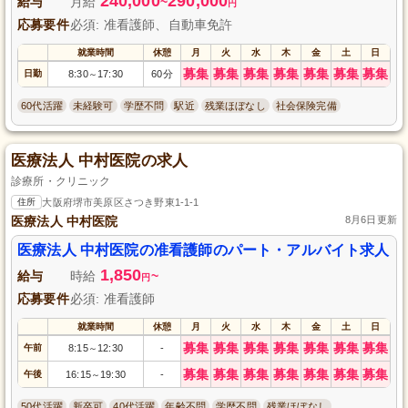
240,000
290,000
給与
月給
~
円
応募要件
必須: 准看護師、自動車免許
就業時間
休憩
月
火
水
木
金
土
日
募集
募集
募集
募集
募集
募集
募集
日勤
8:30
17:30
60分
～
60代活躍
未経験可
学歴不問
駅近
残業ほぼなし
社会保険完備
医療法人 中村医院の求人
診療所・クリニック
住所
大阪府堺市美原区さつき野東1-1-1
医療法人 中村医院
8月6日更新
医療法人 中村医院の准看護師のパート・アルバイト求人
1,850
給与
時給
~
円
応募要件
必須: 准看護師
就業時間
休憩
月
火
水
木
金
土
日
募集
募集
募集
募集
募集
募集
募集
午前
8:15
12:30
-
～
募集
募集
募集
募集
募集
募集
募集
午後
16:15
19:30
-
～
50代活躍
新卒可
40代活躍
年齢不問
学歴不問
残業ほぼなし