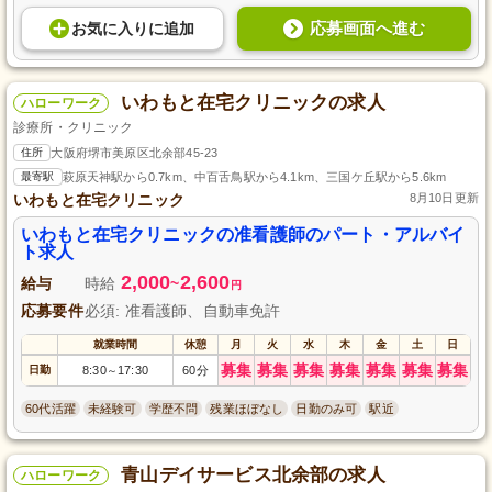
応募画面へ進む
お気に入り
に
追加
いわもと在宅クリニックの求人
ハローワーク
診療所・クリニック
住所
大阪府堺市美原区北余部45-23
最寄駅
萩原天神駅から0.7km、中百舌鳥駅から4.1km、三国ケ丘駅から5.6km
いわもと在宅クリニック
8月10日更新
いわもと在宅クリニックの准看護師のパート・アルバイ
ト求人
2,000
2,600
給与
時給
~
円
応募要件
必須: 准看護師、自動車免許
就業時間
休憩
月
火
水
木
金
土
日
募集
募集
募集
募集
募集
募集
募集
日勤
8:30
17:30
60分
～
60代活躍
未経験可
学歴不問
残業ほぼなし
日勤のみ可
駅近
青山デイサービス北余部の求人
ハローワーク