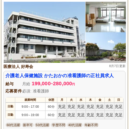
医療法人 好寿会
8月7日更新
介護老人保健施設 かたおかの准看護師の正社員求人
199,000
280,000
給与
月給
~
円
応募要件
必須: 准看護師
就業時間
休憩
月
火
水
木
金
土
日
充足
充足
充足
充足
充足
充足
充足
日勤
9:00
17:00
60分
～
充足
充足
充足
充足
充足
充足
充足
日勤
9:00
19:00
60分
～
60代活躍
新卒可
50代活躍
学歴不問
40代活躍
年齢不問