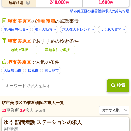
248,000
1,600
円
円
給与相場
堺市美原区の准看護師求人の給与相場
堺市美原区
の
准看護師
の転職事情
平均給与相場
求人の動向
求人数のトレンド
よくある質問
堺市美原区
でおすすめの検索条件
地域で選択
詳細条件で選択
堺市美原区
で人気の条件
大阪狭山市
松原市
富田林市
検索
堺市美原区
の
准看護師
の求人一覧
11
事業所
19
求人
おすすめ順
(1~30件)
ゆう 訪問看護 ステーションの求人
訪問看護