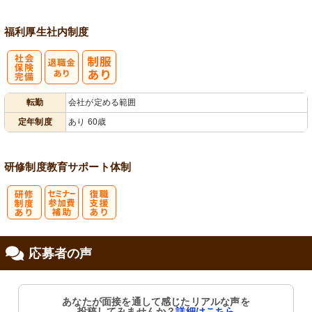
福利厚生
社内制度
社
転勤
会社が定める範囲
会保険完備
定年制度
あり 60歳
研修制度
教育
サポート体制
研
セミナー参加
復
応募者の声
修制度あり
費補助
職支援あり
あなたが面接を通して感じたリアルな声を
投稿してみませんか？
詳細はこちら