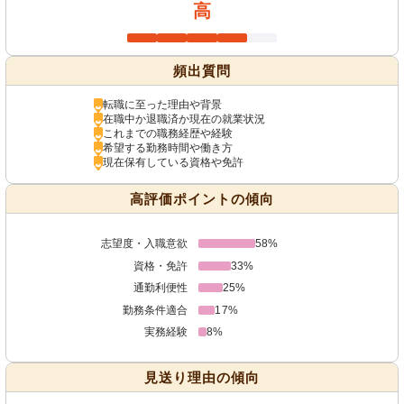
高
頻出質問
転職に至った理由や背景
在職中か退職済か現在の就業状況
これまでの職務経歴や経験
希望する勤務時間や働き方
現在保有している資格や免許
高評価ポイントの傾向
志望度・入職意欲
58%
資格・免許
33%
通勤利便性
25%
勤務条件適合
17%
実務経験
8%
見送り理由の傾向