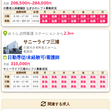
208,500
284,000
月給
円
円
〜
介護老人保健施設 なぎさのシフト募集状況
就業時間
休憩
月
火
水
木
金
土
日
日勤
8:30
～
17:30
60
分
急募
急募
急募
急募
急募
急募
急募
夜勤
16:30
～
翌9:30
120
分
急募
急募
急募
急募
急募
急募
急募
2.3
みうら 訪問看護 ステーション から
km
サニーライフ三浦
介護付き有料老人ホーム
看護師
日勤専従/未経験可/看護師
310,000
月給
円
サニーライフ三浦のシフト募集状況
就業時間
休憩
月
火
水
木
金
土
日
早番
7:30
～
16:30
60
分
募集
募集
募集
募集
募集
募集
募集
日勤
8:30
～
17:30
60
分
募集
募集
募集
募集
募集
募集
募集
日勤
10:30
～
19:30
60
分
募集
募集
募集
募集
募集
募集
募集
関連する求人