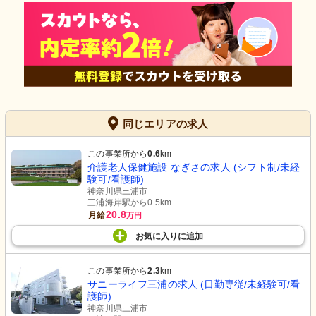
同じエリアの求人
この事業所から
0.6
km
介護老人保健施設 なぎさの求人 (シフト制/未経
験可/看護師)
神奈川県三浦市
三浦海岸駅から0.5km
20.8
月給
万円
お気に入り
に
追加
この事業所から
2.3
km
サニーライフ三浦の求人 (日勤専従/未経験可/看
護師)
神奈川県三浦市