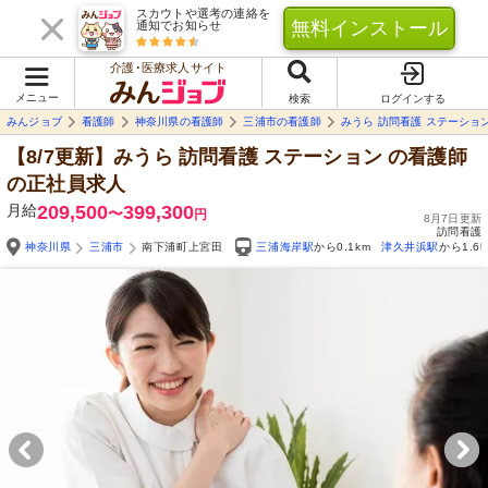
スカウトや選考の連絡を
無料インストール
通知でお知らせ
介護･医療求人サイト
メニュー
検索
ログインする
みんジョブ
看護師
神奈川県の看護師
三浦市の看護師
みうら 訪問看護 ステーショ
【8/7更新】みうら 訪問看護 ステーション
の看護師
の正社員求人
月給
209,500
399,300
〜
円
8月7日更新
訪問看護
神奈川県
三浦市
南下浦町上宮田
三浦海岸駅
から0.1km
津久井浜駅
から1.6k