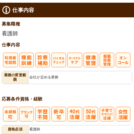
仕事内容
募集職種
看護師
仕事内容
利
バイタルチェ
ターミナルケ
服薬・投薬管
業務の変更範
会社が定める業務
囲
用者宅訪問
ック
ア
理
応募条件
資格・経験
子育てママパ
資格必須
看護師