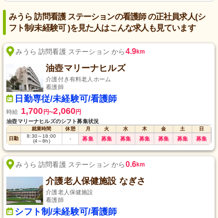
みうら 訪問看護 ステーションの看護師 の正社員求人(シ
フト制/未経験可 )を見た人はこんな求人も見ています
4.9
みうら 訪問看護 ステーション から
km
油壺マリーナヒルズ
介護付き有料老人ホーム
看護師
日勤専従/未経験可/看護師
1,700
2,060
時給
円
円
〜
油壺マリーナヒルズのシフト募集状況
就業時間
休憩
月
火
水
木
金
土
日
8:30
～
18:00
日勤
-
募集
募集
募集
募集
募集
募集
募集
(4
～
8h)
0.6
みうら 訪問看護 ステーション から
km
介護老人保健施設 なぎさ
介護老人保健施設
看護師
シフト制/未経験可/看護師