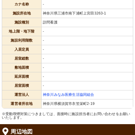
カナ名称
-
施設所在地
神奈川県三浦市南下浦町上宮田3263-1
施設種別
訪問看護
地上階・地下階
-
施設利用階数
-
入居定員
-
居室総数
-
敷地面積
-
延床面積
-
居室面積
-
運営法人
神奈川みなみ医療生活協同組合
運営者所在地
神奈川県横須賀市衣笠栄町2-19
※受動喫煙対策につきましては、面接時に施設担当者にお問い合わせをお願い
いたします。
周辺地図