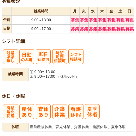
募集状況
就業時間
月
火
水
木
金
土
日
午前
募集
募集
募集
募集
募集
募集
募集
9:00
13:00
～
日勤
募集
募集
募集
募集
募集
募集
募集
9:00
17:00
～
シフト詳細
残
時短勤務相談
シ
① 9:00〜13:00
就業時間
② 9:00〜17:00 （休憩60分）
業ほぼなし
可
フト相談可
休日・休暇
有
休暇
産前産後休業、育児休業、介護休業、看護休暇、夏季休暇
給消化促進