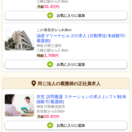
三崎口駅から0.8km
31.0
月給
万円
お気に入り
に
追加
この事業所から
4.9
km
油壺マリーナヒルズの求人 (日勤専従/未経験可/
看護師)
神奈川県三浦市
三崎口駅から2.9km
1,700
時給
円
お気に入り
に
追加
同じ法人の看護師の正社員求人
衣笠 訪問看護 ステーションの求人 (シフト制/未
経験可/看護師)
神奈川県横須賀市
衣笠駅から0.8km
20.9
月給
万円
お気に入り
に
追加