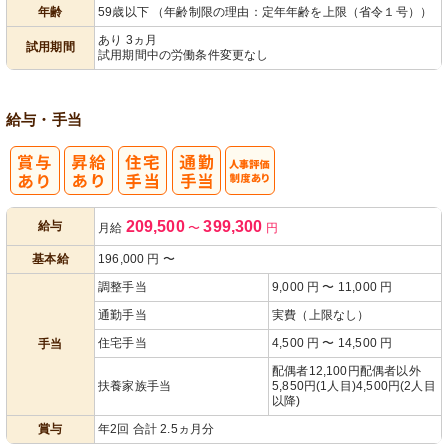
パ活躍
年齢
59歳以下 （年齢制限の理由：定年年齢を上限（省令１号））
あり 3ヵ月
試用期間
試用期間中の労働条件変更なし
給与・手当
人事評価制度
209,500
399,300
給与
月給
〜
円
あり
基本給
196,000
円
〜
調整手当
9,000 円 〜 11,000 円
通勤手当
実費（上限なし）
住宅手当
4,500 円 〜 14,500 円
手当
配偶者12,100円配偶者以外
扶養家族手当
5,850円(1人目)4,500円(2人目
以降)
賞与
年2回 合計 2.5ヵ月分