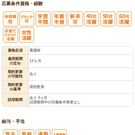
応募条件
資格・経験
子育てママパ
資格必須
看護師
パ活躍
雇用期間
12ヵ月
の定め
契約更新
あり
の可能性
契約更新
原則更新
の基準
あり 3ヵ月
試用期間
試用期間中の労働条件変更なし
給与・手当