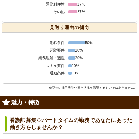
通勤利便性
27%
その他
27%
見送り理由の傾向
勤務条件
50%
経験要件
20%
業務理解・適性
20%
スキル要件
10%
通勤条件
10%
※現在の採用基準や選考状況を保証するものではありません。
魅力・特徴
看護師募集◇パートタイムの勤務であなたにあった
働き方をしませんか？