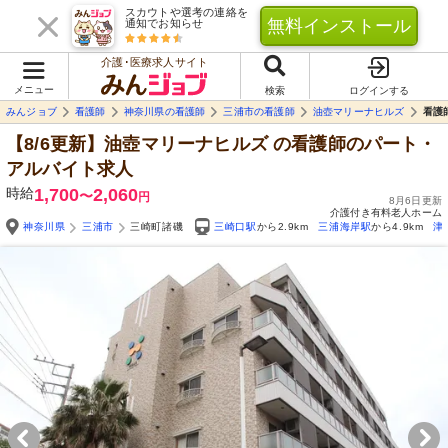
スカウトや選考の連絡を
無料インストール
通知でお知らせ
介護･医療求人サイト
メニュー
検索
ログインする
みんジョブ
看護師
神奈川県の看護師
三浦市の看護師
油壺マリーナヒルズ
看護
【8/6更新】油壺マリーナヒルズ
の看護師のパート・
アルバイト求人
時給
1,700
2,060
〜
円
8月6日更新
介護付き有料老人ホーム
神奈川県
三浦市
三崎町諸磯
三崎口駅
から2.9km
三浦海岸駅
から4.9km
津
Yo
自由