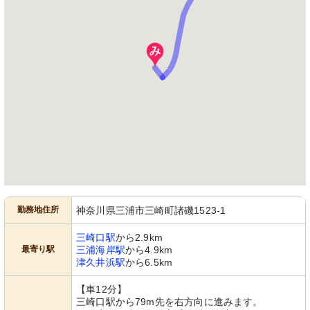
相談室
相談室
バリアフリー設計の廊下は移動がしや
清潔感のあふれる会議室風のスペース
すく、安全面に配慮されています。
です。日当たりがよく、心地よい環境
が整っています。
勤務地住所
神奈川県三浦市三崎町諸磯1523-1
談話コーナー
椅子
ソファと椅子が配置された快適な空間
ゆったりとした椅子が並ぶ落ち着いた
です。おしゃれな内装が印象的で、訪
空間です。日当たりの良い窓際で、安
三崎口駅
から2.9km
れる方を温かく迎え入れます。
らぎのひとときを過ごせます。
最寄り駅
三浦海岸駅
から4.9km
津久井浜駅
から6.5km
【車12分】
三崎口駅から79m先を右方向に進みます。