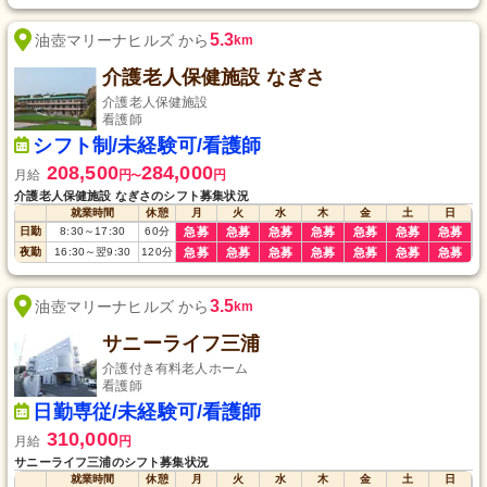
5.3
油壺マリーナヒルズ から
km
介護老人保健施設 なぎさ
介護老人保健施設
看護師
シフト制/未経験可/看護師
208,500
284,000
月給
円
円
〜
介護老人保健施設 なぎさのシフト募集状況
就業時間
休憩
月
火
水
木
金
土
日
日勤
8:30
～
17:30
60
分
急募
急募
急募
急募
急募
急募
急募
夜勤
16:30
～
翌9:30
120
分
急募
急募
急募
急募
急募
急募
急募
3.5
油壺マリーナヒルズ から
km
サニーライフ三浦
介護付き有料老人ホーム
看護師
日勤専従/未経験可/看護師
310,000
月給
円
サニーライフ三浦のシフト募集状況
就業時間
休憩
月
火
水
木
金
土
日