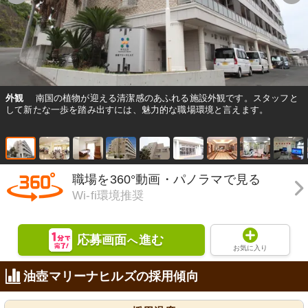
外観
南国の植物が迎える清潔感のあふれる施設外観です。スタッフと
して新たな一歩を踏み出すには、魅力的な職場環境と言えます。
職場を360°動画・パノラマで見る
Wi-fi環境推奨
応募画面
進む
へ
お気に入り
油壺マリーナヒルズの採用傾向