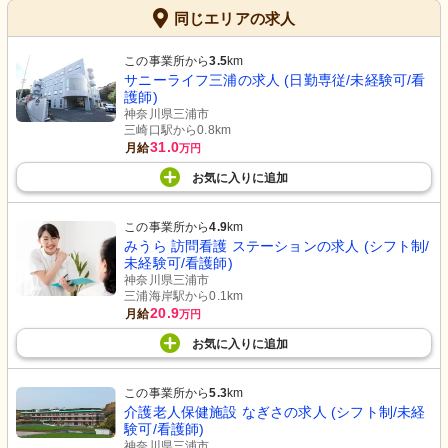
同じエリアの求人
この事業所から
3.5
km
サニーライフ三浦の求人 (日勤専従/未経験可/看
護師)
神奈川県三浦市
トイレ
大浴場
三崎口駅から0.8km
安全かつ使いやすく設計された清潔な
清潔感のあふれる空間で、安全に配慮
31.0
トイレです。快適な環境が保たれてい
された浴槽があります。
月給
万円
ます。
お気に入り
に
追加
この事業所から
4.9
km
みうら 訪問看護 ステーションの求人 (シフト制/
未経験可/看護師)
神奈川県三浦市
三浦海岸駅から0.1km
20.9
月給
万円
お気に入り
に
追加
大浴場
浴室
ゆとりあるスペースの中で、安全に配
ゆったりとした空間の中、安全に配慮
慮された入浴設備が整っています。明
された清潔な浴室です。
るく清潔感のある環境です。
この事業所から
5.3
km
介護老人保健施設 なぎさの求人 (シフト制/未経
験可/看護師)
神奈川県三浦市