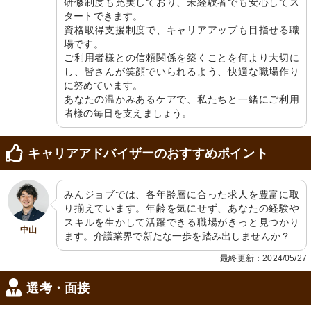
研修制度も充実しており、未経験者でも安心してス
タートできます。

外観
食堂
資格取得支援制度で、キャリアアップも目指せる職
落ち着いた色合いで統一された、堂々
ゆったりした空間で利用者が食事を楽
とした建物です。明るく清潔感のある
しんでいます。明るく心地よいリビン
場です。

環境が魅力的です。
グで交流も深まります。
ご利用者様との信頼関係を築くことを何より大切に
し、皆さんが笑顔でいられるよう、快適な職場作り
に努めています。

あなたの温かみあるケアで、私たちと一緒にご利用
者様の毎日を支えましょう。
キャリアアドバイザーのおすすめポイント
居室
外観
みんジョブでは、各年齢層に合った求人を豊富に取
ゆとりのある居室で安らぎの時間を。
スタイリッシュな建物は、新しい働き
窓からは柔らかな日差しが差し込みま
場への期待を膨らませます。
り揃えています。年齢を気にせず、あなたの経験や
す。
スキルを生かして活躍できる職場がきっと見つかり
中山
ます。介護業界で新たな一歩を踏み出しませんか？
最終更新：2024/05/27
選考・面接