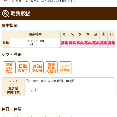
ップを考えている方にはうれしい制度です。
勤務形態
募集状況
就業時間
月
火
水
木
金
土
日
8:30
18:00
～
日勤
募集
募集
募集
募集
募集
募集
募集
(4
8h)
～
シフト詳細
残
週
時短勤務相談
シ
シフト
① 8:30〜18:00 の内4時間～8時間
業ほぼなし
3日から可
可
フト相談可
週所定
3日以上
労働日数
休日・休暇