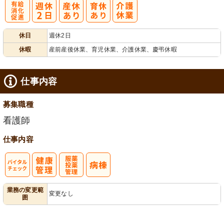
有
休日
週休2日
給消化促進
休暇
産前産後休業、育児休業、介護休業、慶弔休暇
仕事内容
募集職種
看護師
仕事内容
バイタルチェ
服薬・投薬管
業務の変更範
変更なし
囲
ック
理