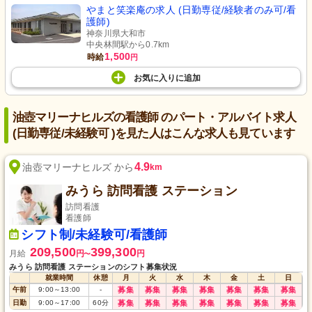
やまと笑楽庵の求人 (日勤専従/経験者のみ可/看
護師)
神奈川県大和市
中央林間駅から0.7km
1,500
時給
円
お気に入り
に
追加
油壺マリーナヒルズの看護師 のパート・アルバイト求人
(日勤専従/未経験可 )を見た人はこんな求人も見ています
4.9
油壺マリーナヒルズ から
km
みうら 訪問看護 ステーション
訪問看護
看護師
シフト制/未経験可/看護師
209,500
399,300
月給
円
円
〜
みうら 訪問看護 ステーションのシフト募集状況
就業時間
休憩
月
火
水
木
金
土
日
午前
9:00
～
13:00
-
募集
募集
募集
募集
募集
募集
募集
日勤
9:00
～
17:00
60
分
募集
募集
募集
募集
募集
募集
募集