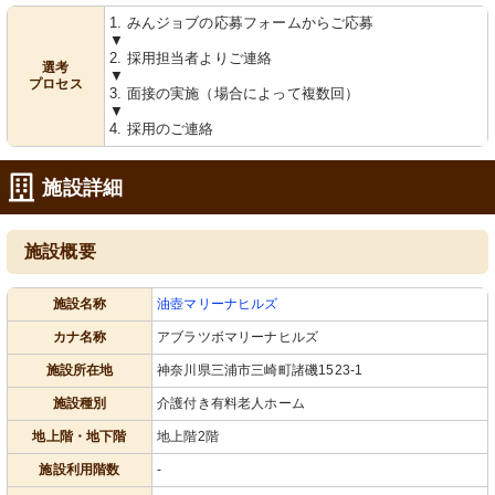
1. みんジョブの応募フォームからご応募
▼
エントランス
食堂兼機能訓練室
2. 採用担当者よりご連絡
選考
ガラス張りのエントランスは明るく、
清潔感のあふれるダイニングで、ゆっ
▼
プロセス
爽やかな印象を与えています。
たりとした食事の時間を提供していま
3. 面接の実施（場合によって複数回）
す。
▼
4. 採用のご連絡
施設詳細
施設概要
施設名称
油壺マリーナヒルズ
サロンスペース
エレベーターホール
快適なソファとテーブルが備えられた
壁には色とりどりの掲示物が飾られ、
カナ名称
アブラツボマリーナヒルズ
明るい空間です。リラックスして過ご
温かみのある空間が広がっています。
せる場所となっています。
施設所在地
神奈川県三浦市三崎町諸磯1523-1
施設種別
介護付き有料老人ホーム
地上階・地下階
地上階2階
施設利用階数
-