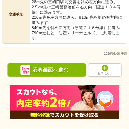
28m先の三崎口駅前交番を斜め左方向に進み、
2.5km先の三崎警察署前を右方向（国道１３４号
線）に進みます。
交通手段
210m先を左方向に進み、810m先を斜め右方向に
進みます。
840m先を斜め左方向（県道２１６号線）に進み、
理美容室
理美容室
790m進むと「油壺マリーナヒルズ」に到着しま
整然とした空間が広がる管理室への入
快適に身支度が整えられる洗面スペー
口です。プロフェッショナルな環境で
スです。清潔感のあふれる環境は利用
す。
働ける場所です。
者にも好評です。
2026/08/06 更新
応募画面
進む
へ
お気に入り
事務室
事務室
清潔感のあふれるオフィスで、日々の
明るく整頓されたスペースで、業務の
業務をサポートします。
効率が良さそうです。必要な物がすぐ
手に取れる配置が工夫されています。