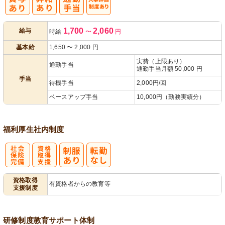
人事評価制度
1,700
2,060
給与
時給
〜
円
あり
基本給
1,650
〜
2,000
円
実費（上限あり）
通勤手当
通勤手当月額 50,000 円
手当
待機手当
2,000円/回
ベースアップ手当
10,000円（勤務実績分）
福利厚生
社内制度
社
資格取得支援
資格取得
有資格者からの教育等
支援制度
会保険完備
あり
研修制度
教育
サポート体制