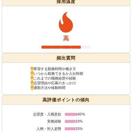
採用温度
高
頻出質問
希望する勤務時間や働き方
いつから勤務できるか入社時期
これまでの職務経歴や経験
志望理由や応募のきっかけ
通勤方法や移動時間
高評価ポイントの傾向
志望度・入職意欲
40%
実務経験
33%
人柄・対人姿勢
33%