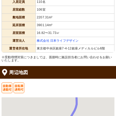
入居定員
110名
居室総数
106室
敷地面積
2207.31m²
廊下
廊下
壁には手作りの装飾があり、暖かみの
明るく広々とした廊下には、暖かさを
延床面積
3901.14m²
ある雰囲気を醸し出しています。
感じる装飾が施されています。
居室面積
16.82〜31.73㎡
運営法人
株式会社 日本ライフデザイン
運営者所在地
東京都中央区銀座7-4-12銀座メディカルビル6階
※受動喫煙対策につきましては、面接時に施設担当者にお問い合わせをお願い
いたします。
周辺地図
居室
居室
日差しが差し込む清潔感のある空間で
機能的なシングルベッドが配置され、
す。利用者の安全を考えたベッドが備
清潔感のあふれる空間です。
えられています。