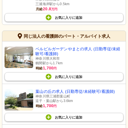
三浦海岸駅から0.5km
20.8
月給
万円
お気に入り
に
追加
同じ法人の看護師のパート・アルバイト求人
テラス
飾り
緑豊かな環境で心地よい休息を。開放
天井から吊るされた手作りの飾りが温
的なテラスが魅力です。
かみを感じさせ、明るい空間に彩りを
ベルビルガーデンやまとの求人 (日勤専従/未経
添えています。
験可/看護師)
神奈川県大和市
鶴間駅から1.7km
1,700
時給
円
お気に入り
に
追加
葉山の丘の求人 (日勤専従/未経験可/看護師)
神奈川県三浦郡葉山町
逗子・葉山駅から3.6km
1,700
時給
円
お気に入り
に
追加