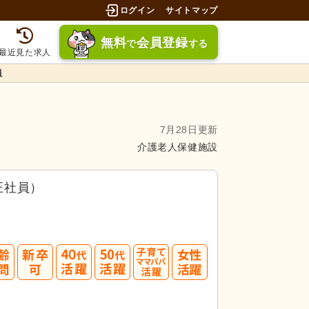
ログイン
サイトマップ
無料
会員登録
で
する
最近見た求人
員
7月28日更新
介護老人保健施設
正社員）
40
50