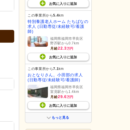
お気に入り
に
追加
この事業所から
5.4
km
特別養護老人ホーム たちばなの
求人 (日勤専従/未経験可/看護
師)
福岡県福岡市早良区
野芥駅から0.7km
22.3
月給
万円
お気に入り
に
追加
この事業所から
7.1
km
おとなりさん。小田部の求人
(日勤専従/未経験可/看護師)
福岡県福岡市早良区
室見駅から1.4km
29.6
月給
万円
お気に入り
に
追加
もっと見る