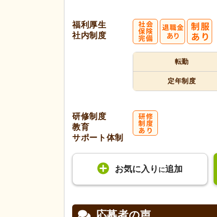
福利厚生
社内制度
転勤
定年制度
研修制度
教育
サポート体制
お気に入り
追加
に
応募者の声