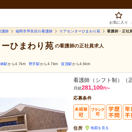
お気に入り
看護師
福岡市早良区の看護師
ケアセンターひまわり苑
看護師・正社
ターひまわり苑
の看護師の正社員求人
梅林駅
から4.7km
野芥駅
から4.7km
賀茂駅
から4.9km
看護師（シフト制）（
281,100
月給
円
〜
応募条件
住所
地図を見る