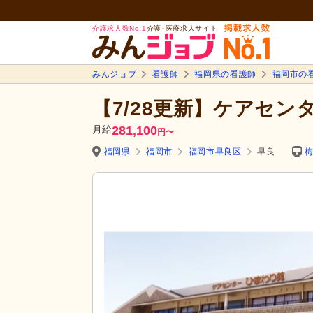
介護求人数No.1
介護･医療求人サイト
みんジョブ
看護師
福岡県の看護師
福岡市の
【7/28更新】ケアセン
月給
281,100
円
〜
福岡県
福岡市
福岡市早良区
早良