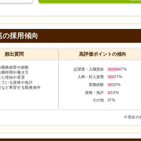
苑の採用傾向
頻出質問
高評価ポイントの傾向
の職務経歴や経験
志望度・入職意欲
47%
勤務時間や働き方
人柄・対人姿勢
27%
った理由や背景
している資格や免許
実務経験
20%
日など希望する勤務条件
資格・免許
13%
その他
7%
※現在の