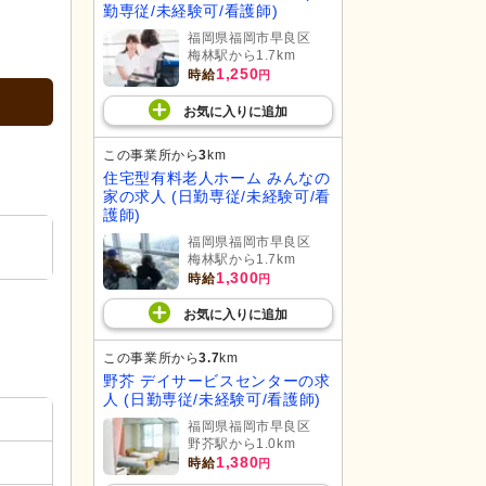
勤専従/未経験可/看護師)
福岡県福岡市早良区
梅林駅から1.7km
1,250
時給
円
お気に入り
に
追加
この事業所から
3
km
住宅型有料老人ホーム みんなの
家の求人 (日勤専従/未経験可/看
護師)
福岡県福岡市早良区
梅林駅から1.7km
1,300
時給
円
お気に入り
に
追加
この事業所から
3.7
km
野芥 デイサービスセンターの求
人 (日勤専従/未経験可/看護師)
福岡県福岡市早良区
野芥駅から1.0km
1,380
時給
円