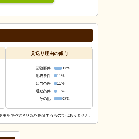
見送り理由の傾向
経験要件
33%
勤務条件
11%
給与条件
11%
通勤条件
11%
その他
33%
採用基準や選考状況を保証するものではありません。