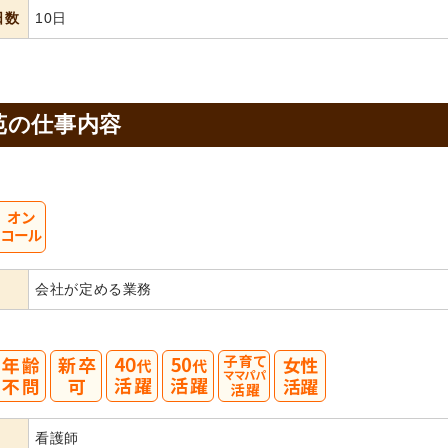
日数
10日
苑の
仕事内容
会社が定める業務
40
50
看護師