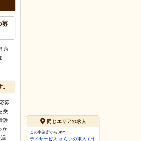
の募
健康
ま
す。
応募
を受
看護
同じエリアの求人
っか
この事業所から
3
km
待遇
デイサービス さらいの求人 (日