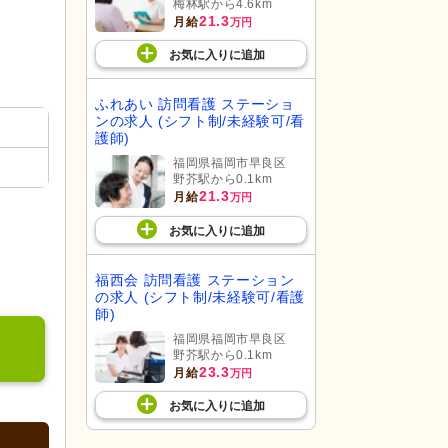
梅林駅から4.6km
21.3
月給
万円
お気に入り
に
追加
ふれあい 訪問看護 ステーショ
ンの求人 (シフト制/未経験可/看
護師)
福岡県福岡市早良区
野芥駅から0.1km
21.3
月給
万円
お気に入り
に
追加
福西会 訪問看護 ステーション
の求人 (シフト制/未経験可/看護
師)
福岡県福岡市早良区
野芥駅から0.1km
23.3
月給
万円
お気に入り
に
追加