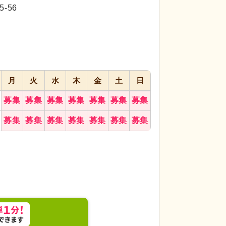
代活躍
代活躍
-56
月
火
水
木
金
土
日
募集
募集
募集
募集
募集
募集
募集
ックスしたひとときを提供します。心地よい自然光
フロント
明るく開
募集
募集
募集
募集
募集
募集
募集
者を温かく迎えます