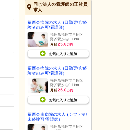
同じ法人の看護師の正社員
求人
福西会病院の求人 (日勤専従/経
験者のみ可/看護師)
福岡県福岡市早良区
野芥駅から0.1km
25.6
月給
万円
お気に入り
に
追加
福西会病院の求人 (日勤専従/経
験者のみ可/看護師)
福岡県福岡市早良区
野芥駅から0.1km
25.6
月給
万円
お気に入り
に
追加
福西会南病院の求人 (シフト制/
未経験可/看護師)
福岡県福岡市早良区