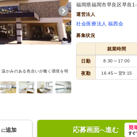
福岡県福岡市早良区早良1-5
運営法人
社会医療法人 福西会
募集状況
就業時間
～
日勤
8:30
17:00
。温かみのある色合いが働く環境を明
中庭
緑に囲まれた中庭は、リラ
～
夜勤
16:45
翌9:15
が差し込みます。
応募画面
進む
り
追加
へ
に