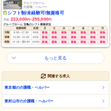
グループホーム
介護職・ヘルパー
シフト制/未経験可/無資格可
223,000
255,000
月給
円
円
〜
グループホーム 宝亀のシフト募集状況
就業時間
休憩
月
火
水
木
金
土
日
日勤
8:30
～
17:30
60
分
募集
募集
募集
募集
募集
募集
募集
遅番
12:00
～
21:00
60
分
募集
募集
募集
募集
募集
募集
募集
夜勤
17:15
～
翌9:45
120
分
募集
募集
募集
募集
募集
募集
募集
もっと見る
関連する求人
東京都の介護職・ヘルパー
東村山市の介護職・ヘルパー