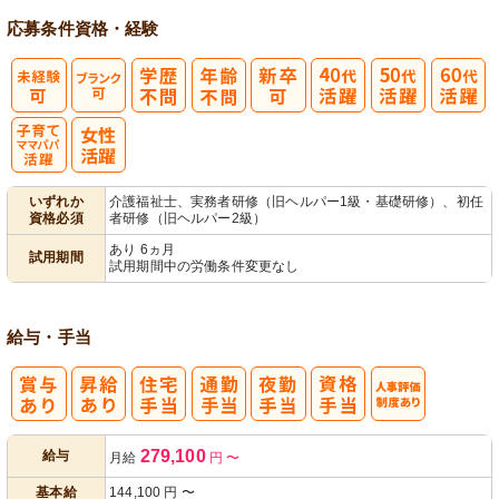
応募条件
資格・経験
子育てママパ
いずれか
介護福祉士、実務者研修（旧ヘルパー1級・基礎研修）、初任
資格必須
者研修（旧ヘルパー2級）
パ活躍
あり 6ヵ月
試用期間
試用期間中の労働条件変更なし
給与・手当
人事評価制度
279,100
給与
月給
円
〜
あり
基本給
144,100
円
〜