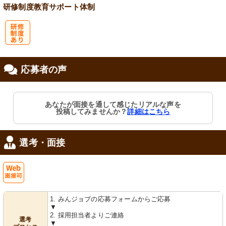
研修制度
教育
サポート体制
研
応募者の声
修制度あり
あなたが面接を通して感じたリアルな声を
投稿してみませんか？
詳細はこちら
選考・面接
Web
1. みんジョブの応募フォームからご応募
面接可
▼
2. 採用担当者よりご連絡
選考
▼