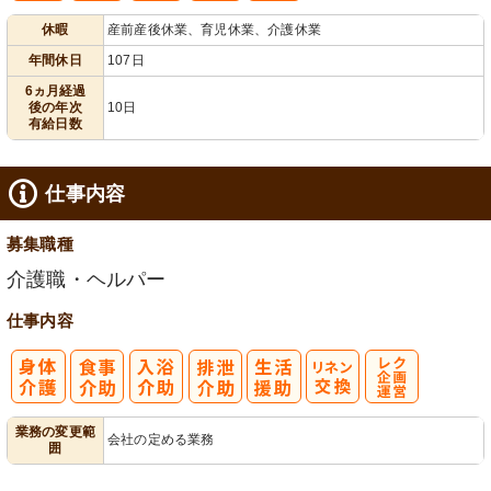
休暇
産前産後休業、育児休業、介護休業
給消化促進
100日以上
年間休日
107日
6ヵ月経過
後の年次
10日
有給日数
仕事内容
募集職種
介護職・ヘルパー
仕事内容
レク企画・運
業務の変更範
会社の定める業務
囲
営