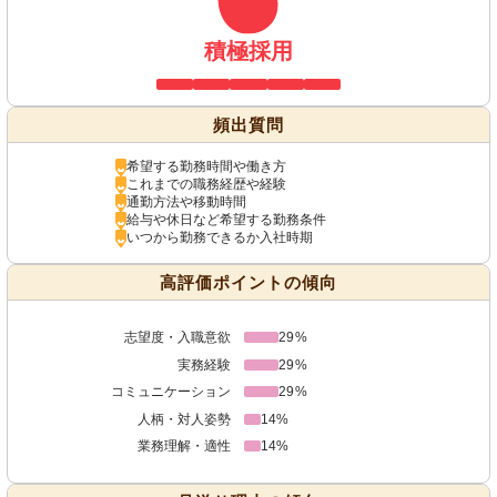
積極採用
頻出質問
希望する勤務時間や働き方
これまでの職務経歴や経験
通勤方法や移動時間
給与や休日など希望する勤務条件
いつから勤務できるか入社時期
高評価ポイントの傾向
志望度・入職意欲
29%
実務経験
29%
コミュニケーション
29%
人柄・対人姿勢
14%
業務理解・適性
14%