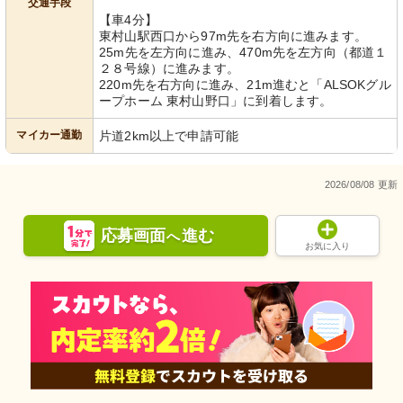
交通手段
【車4分】
東村山駅西口から97m先を右方向に進みます。
25m先を左方向に進み、470m先を左方向（都道１
２８号線）に進みます。
220m先を右方向に進み、21m進むと「ALSOKグル
ープホーム 東村山野口」に到着します。
マイカー通勤
片道2km以上で申請可能
2026/08/08 更新
応募画面
進む
へ
お気に入り