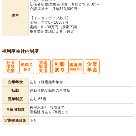
初任者研修/実務者研修 月給279,100円～
介護福祉士：月給313,600円～
備考
【インセンティブあり】
金額：年間0～160万円
実績：0～80万円（前期下期）
※事業所業績による（規定）
福利厚生
社内制度
社
資格取得支援
再雇用制度あ
企業年金
あり（確定拠出年金）
会保険完備
あり
り
転勤
通勤可能な範囲の事業所
定年制度
あり 65歳
再雇用あり 78歳まで
再雇用制度
勤務延長あり 78歳まで
定期健康診断
あり