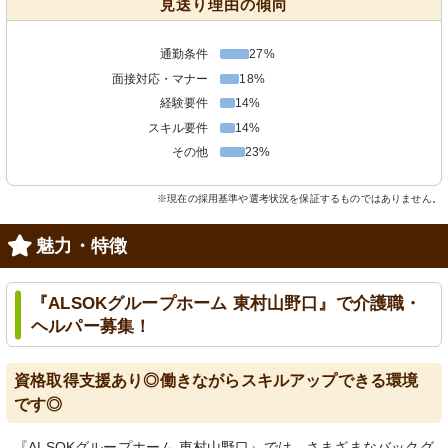
見送り理由の傾向
通勤条件
27%
面接対応・マナー
18%
経験要件
14%
スキル要件
14%
その他
23%
※現在の採用基準や選考状況を保証するものではありません。
魅力・特徴
『ALSOKグループホーム 東村山野口』で介護職・
ヘルパー募集！
資格取得支援あり◎働きながらスキルアップできる環境
です◎
『ALSOKグループホーム 東村山野口』では、さまざまなバックグ