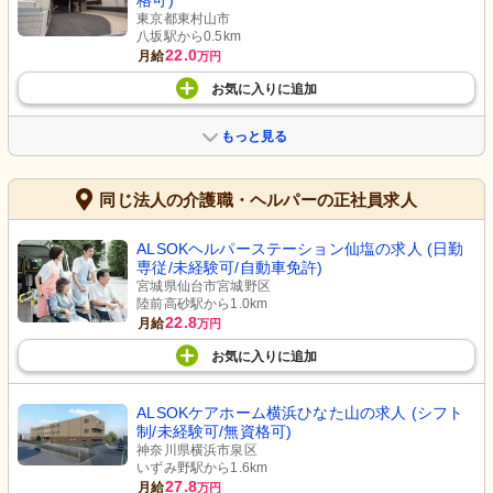
格可)
東京都東村山市
八坂駅から0.5km
22.0
月給
万円
お気に入り
に
追加
もっと見る
同じ法人の介護職・ヘルパーの正社員求人
ALSOKヘルパーステーション仙塩の求人 (日勤
専従/未経験可/自動車免許)
宮城県仙台市宮城野区
陸前高砂駅から1.0km
22.8
月給
万円
お気に入り
に
追加
ALSOKケアホーム横浜ひなた山の求人 (シフト
制/未経験可/無資格可)
神奈川県横浜市泉区
いずみ野駅から1.6km
27.8
月給
万円