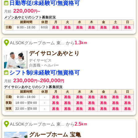
日勤専従/未経験可/無資格可
220,000
月給
円
〜
メゾンあやとりのシフト募集状況
就業時間
休憩
月
火
水
木
金
土
日
日勤
9:00
～
18:00
60
分
募集
募集
募集
募集
募集
募集
募集
1.3
ALSOKグループホーム 東... から
km
デイサロンあやとり
デイサービス
介護職・ヘルパー
シフト制/未経験可/無資格可
230,000
260,000
月給
円
円
〜
デイサロンあやとりのシフト募集状況
就業時間
休憩
月
火
水
木
金
土
日
日勤
9:00
～
18:00
-
募集
募集
募集
募集
募集
募集
募集
夜勤
18:00
～
翌9:00
-
募集
募集
募集
募集
募集
募集
募集
深夜
22:00
～
翌9:00
-
募集
募集
募集
募集
募集
募集
募集
2.5
ALSOKグループホーム 東... から
km
グループホーム 宝亀