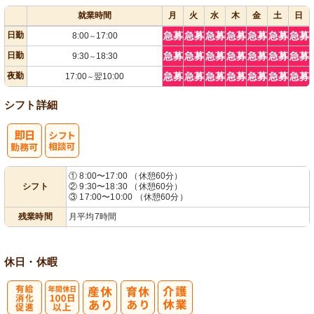
就業時間
月
火
水
木
金
土
日
日勤
急募
急募
急募
急募
急募
急募
急募
8:00
17:00
～
日勤
急募
急募
急募
急募
急募
急募
急募
9:30
18:30
～
夜勤
急募
急募
急募
急募
急募
急募
急募
17:00
翌10:00
～
シフト詳細
シ
① 8:00〜17:00 （休憩60分）
シフト
② 9:30〜18:30 （休憩60分）
フト相談可
③ 17:00〜10:00 （休憩60分）
残業時間
月平均7時間
休日・休暇
有
年間休日