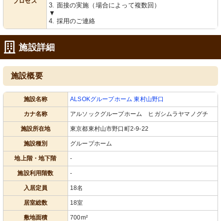
プロセス
3. 面接の実施（場合によって複数回）
▼
4. 採用のご連絡
施設詳細
施設概要
施設名称
ALSOKグループホーム 東村山野口
カナ名称
アルソックグループホーム ヒガシムラヤマノグチ
施設所在地
東京都東村山市野口町2-9-22
施設種別
グループホーム
地上階・地下階
-
施設利用階数
-
入居定員
18名
居室総数
18室
敷地面積
700m²