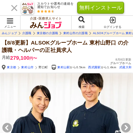
スカウトや選考の連絡を
無料インストール
通知でお知らせ
介護･医療求人サイト
メニュー
検索
ログインする
みんジョブ
介護職
東京都の介護職
東村山市の介護職
ALSOKグループホーム 東村
【8/8更新】ALSOKグループホーム 東村山野口
の介
護職・ヘルパーの正社員求人
月給
279,100
〜
円
8月8日更新
グループホーム
東京都
東村山市
野口町
東村山駅
から0.5km
西武園駅
から1.4km
武蔵大和