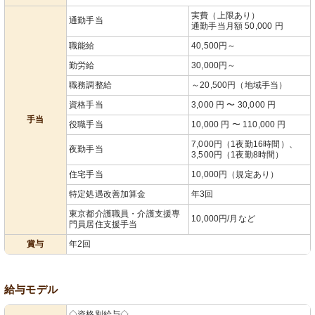
実費（上限あり）
通勤手当
通勤手当月額 50,000 円
職能給
40,500円～
勤労給
30,000円～
職務調整給
～20,500円（地域手当）
資格手当
3,000 円 〜 30,000 円
手当
役職手当
10,000 円 〜 110,000 円
7,000円（1夜勤16時間）、
夜勤手当
3,500円（1夜勤8時間）
住宅手当
10,000円（規定あり）
特定処遇改善加算金
年3回
東京都介護職員・介護支援専
10,000円/月など
門員居住支援手当
賞与
年2回
給与モデル
◇資格別給与◇