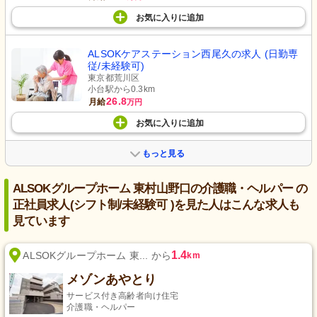
お気に入り
に
追加
ALSOKケアステーション西尾久の求人 (日勤専
従/未経験可)
東京都荒川区
小台駅から0.3km
26.8
月給
万円
お気に入り
に
追加
もっと見る
ALSOKグループホーム 東村山野口の介護職・ヘルパー の
正社員求人(シフト制/未経験可 )を見た人はこんな求人も
見ています
1.4
ALSOKグループホーム 東... から
km
メゾンあやとり
サービス付き高齢者向け住宅
介護職・ヘルパー