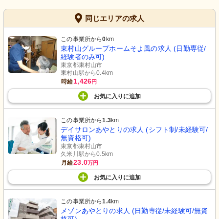
同じエリアの求人
この事業所から
0
km
東村山グループホームそよ風の求人 (日勤専従/
経験者のみ可)
東京都東村山市
東村山駅から0.4km
1,426
時給
円
お気に入り
に
追加
この事業所から
1.3
km
デイサロンあやとりの求人 (シフト制/未経験可/
無資格可)
東京都東村山市
久米川駅から0.5km
23.0
月給
万円
お気に入り
に
追加
この事業所から
1.4
km
メゾンあやとりの求人 (日勤専従/未経験可/無資