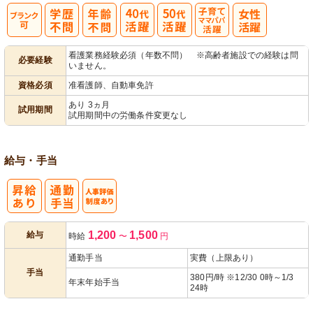
子育てママパ
看護業務経験必須（年数不問） ※高齢者施設での経験は問
必要経験
いません。
パ活躍
資格必須
准看護師、自動車免許
あり 3ヵ月
試用期間
試用期間中の労働条件変更なし
給与・手当
人事評価制度
1,200
1,500
給与
時給
〜
円
あり
通勤手当
実費（上限あり）
手当
380円/時 ※12/30 0時～1/3
年末年始手当
24時