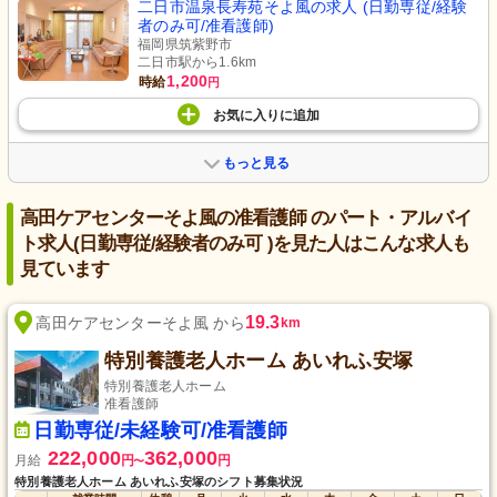
二日市温泉長寿苑そよ風の求人 (日勤専従/経験
者のみ可/准看護師)
福岡県筑紫野市
二日市駅から1.6km
1,200
時給
円
お気に入り
に
追加
もっと見る
高田ケアセンターそよ風の准看護師 のパート・アルバイ
ト求人(日勤専従/経験者のみ可 )を見た人はこんな求人も
見ています
19.3
高田ケアセンターそよ風 から
km
特別養護老人ホーム あいれふ安塚
特別養護老人ホーム
准看護師
日勤専従/未経験可/准看護師
222,000
362,000
月給
円
円
〜
特別養護老人ホーム あいれふ安塚のシフト募集状況