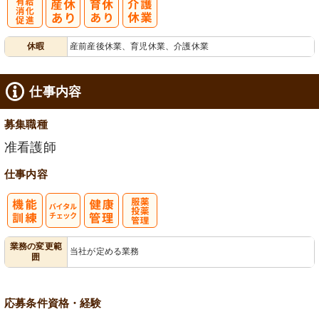
有
休暇
産前産後休業、育児休業、介護休業
給消化促進
仕事内容
募集職種
准看護師
仕事内容
バイタルチェ
服薬・投薬管
業務の変更範
当社が定める業務
囲
ック
理
応募条件
資格・経験