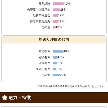
実務経験
41%
志望度・入職意欲
28%
勤務条件適合
19%
特定業務対応力
19%
その他
10%
見送り理由の傾向
勤務条件
40%
経験要件
18%
資格要件
15%
スキル要件
11%
その他
27%
※現在の採用基準や選考状況を保証するものではありません。
魅力・特徴