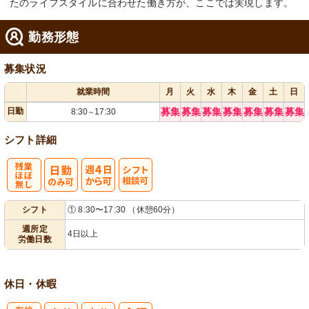
たのライフスタイルに合わせた働き方が、ここでは実現します。
勤務形態
募集状況
就業時間
月
火
水
木
金
土
日
日勤
募集
募集
募集
募集
募集
募集
募集
8:30
17:30
～
シフト詳細
残
週
シ
シフト
① 8:30〜17:30 （休憩60分）
業ほぼなし
4日から可
フト相談可
週所定
4日以上
労働日数
休日・休暇