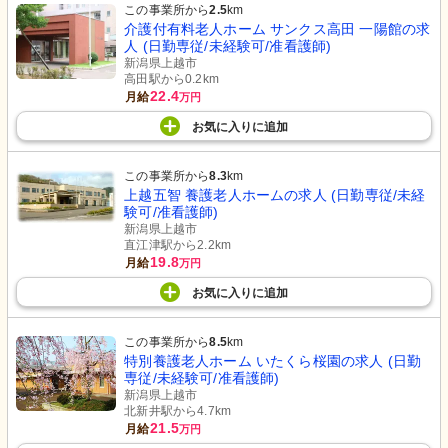
この事業所から
2.5
km
介護付有料老人ホーム サンクス高田 一陽館の求
人 (日勤専従/未経験可/准看護師)
新潟県上越市
高田駅から0.2km
22.4
月給
万円
お気に入り
に
追加
この事業所から
8.3
km
上越五智 養護老人ホームの求人 (日勤専従/未経
験可/准看護師)
新潟県上越市
直江津駅から2.2km
19.8
月給
万円
お気に入り
に
追加
この事業所から
8.5
km
特別養護老人ホーム いたくら桜園の求人 (日勤
専従/未経験可/准看護師)
新潟県上越市
北新井駅から4.7km
21.5
月給
万円