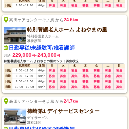
就業時間
休憩
月
火
水
木
金
土
日
日勤
8:30
～
17:30
60
分
募集
募集
募集
募集
募集
募集
募集
24.6
高田ケアセンターそよ風 から
km
特別養護老人ホーム よねやまの里
特別養護老人ホーム
准看護師
日勤専従/未経験可/准看護師
229,000
243,000
月給
円
円
〜
特別養護老人ホーム よねやまの里のシフト募集状況
就業時間
休憩
月
火
水
木
金
土
日
日勤
8:00
～
17:00
60
分
募集
募集
募集
募集
募集
募集
募集
日勤
8:30
～
17:30
60
分
募集
募集
募集
募集
募集
募集
募集
日勤
9:00
～
18:00
60
分
募集
募集
募集
募集
募集
募集
募集
日勤
10:00
～
19:00
60
分
募集
募集
募集
募集
募集
募集
募集
24.7
高田ケアセンターそよ風 から
km
柿崎第1 デイサービスセンター
デイサービス
准看護師