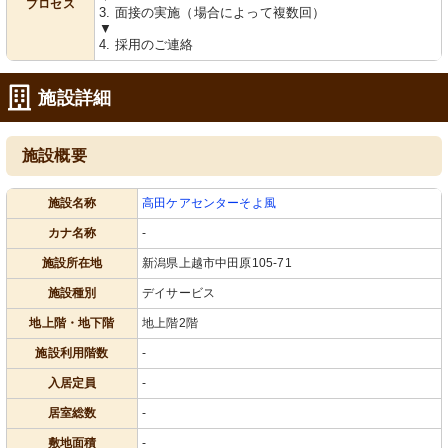
プロセス
3. 面接の実施（場合によって複数回）
▼
4. 採用のご連絡
施設詳細
施設概要
施設名称
高田ケアセンターそよ風
カナ名称
-
施設所在地
新潟県上越市中田原105-71
施設種別
デイサービス
地上階・地下階
地上階2階
施設利用階数
-
入居定員
-
居室総数
-
敷地面積
-