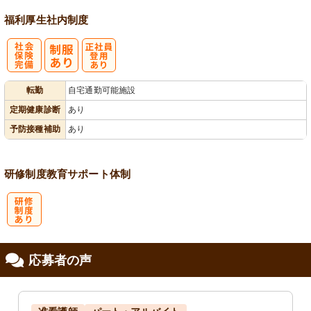
福利厚生
社内制度
社
正社員登用あ
転勤
自宅通勤可能施設
会保険完備
り
定期健康診断
あり
予防接種補助
あり
研修制度
教育
サポート体制
研
応募者の声
修制度あり