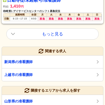
日勤専従/未経験可/准看護師
1,410
時給
円
柿崎第1 デイサービスセンターのシフト募集状況
就業時間
休憩
月
火
水
木
金
土
日
日勤
8:15
～
17:15
60
分
募集
募集
募集
募集
募集
募集
募集
もっと見る
関連する求人
新潟県の准看護師
上越市の准看護師
隣接するエリアから求人を探す
山形県の准看護師