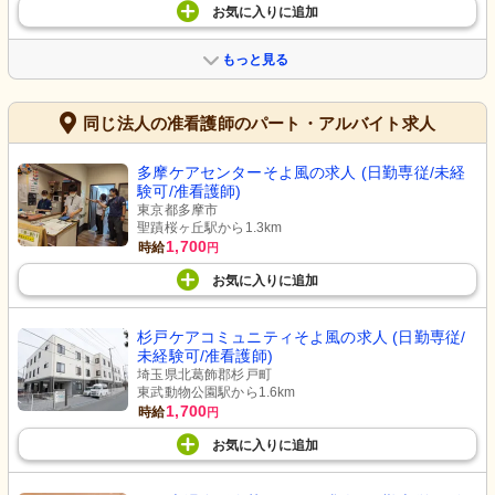
お気に入り
に
追加
もっと見る
同じ法人の准看護師のパート・アルバイト求人
多摩ケアセンターそよ風の求人 (日勤専従/未経
験可/准看護師)
東京都多摩市
聖蹟桜ヶ丘駅から1.3km
1,700
時給
円
お気に入り
に
追加
杉戸ケアコミュニティそよ風の求人 (日勤専従/
未経験可/准看護師)
埼玉県北葛飾郡杉戸町
東武動物公園駅から1.6km
1,700
時給
円
お気に入り
に
追加