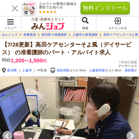
スカウトや選考の連絡を
無料インストール
通知でお知らせ
介護･医療求人サイト
メニュー
検索
ログインする
みんジョブ
准看護師
新潟県の准看護師
上越市の准看護師
高田ケアセンターそよ風
【7/28更新】高田ケアセンターそよ風（デイサービ
ス）
の准看護師のパート・アルバイト求人
時給
1,200
1,500
〜
円
7月28日更新
デイサービス
新潟県
上越市
中田原
南高田駅
から0.5km
上越妙高駅
から1.8km
高田駅
か