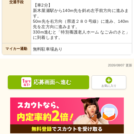
交通手段
【車2分】
新木屋瀬駅から140m先を斜め左手前方向に進みま
す。
50m先を右方向（県道２８０号線）に進み、140m
先を左方向に進みます。
330m進むと「特別養護老人ホーム なごみのさと」
に到着します。
マイカー通勤
無料駐車場あり
2026/08/07 更新
応募画面
進む
へ
お気に入り