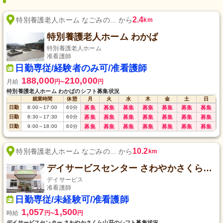
2.4
特別養護老人ホーム なごみの... から
km
特別養護老人ホーム わかば
特別養護老人ホーム
准看護師
日勤専従/経験者のみ可/准看護師
188,000
210,000
月給
円
円
〜
特別養護老人ホーム わかばのシフト募集状況
就業時間
休憩
月
火
水
木
金
土
日
日勤
8:00
～
17:00
60
分
募集
募集
募集
募集
募集
募集
募集
日勤
8:30
～
17:30
60
分
募集
募集
募集
募集
募集
募集
募集
日勤
9:00
～
18:00
60
分
募集
募集
募集
募集
募集
募集
募集
10.2
特別養護老人ホーム なごみの... から
km
デイサービスセンター さわやかさくら山荘
デイサービス
准看護師
日勤専従/未経験可/准看護師
1,057
1,500
時給
円
円
〜
デイサービスセンター さわやかさくら山荘のシフト募集状況