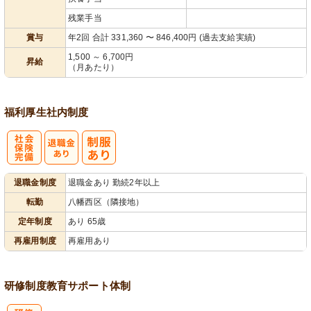
残業手当
賞与
年2回 合計 331,360 〜 846,400円 (過去支給実績)
1,500 ～ 6,700円
昇給
（月あたり）
福利厚生
社内制度
社
退職金制度
退職金あり 勤続2年以上
会保険完備
転勤
八幡西区（隣接地）
定年制度
あり 65歳
再雇用制度
再雇用あり
研修制度
教育
サポート体制