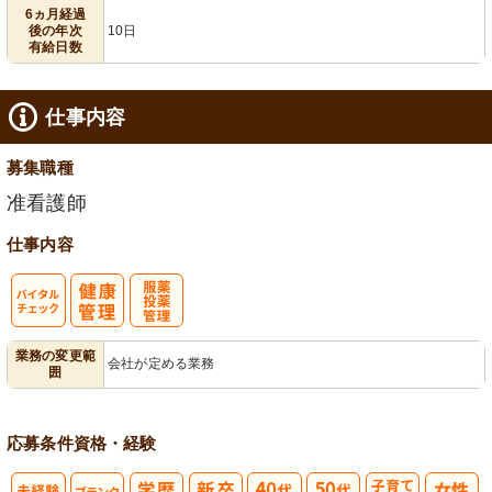
6ヵ月経過
後の年次
10日
有給日数
仕事内容
募集職種
准看護師
仕事内容
バイタルチェ
服薬・投薬管
業務の変更範
会社が定める業務
囲
ック
理
応募条件
資格・経験