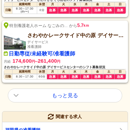
就業時間
休憩
月
火
水
木
金
土
日
8:30
～
17:30
日勤
0
分
急募
急募
急募
急募
急募
急募
急募
(4h〜)
5.7
特別養護老人ホーム なごみの... から
km
さわやかレークサイド中の原 デイサービスセンター
デイサービス
准看護師
日勤専従/未経験可/准看護師
174,600
261,400
月給
円
円
〜
さわやかレークサイド中の原 デイサービスセンターのシフト募集状況
就業時間
休憩
月
火
水
木
金
土
日
日勤
8:30
～
17:30
60
分
急募
急募
急募
急募
急募
急募
急募
もっと見る
関連する求人
福岡県の准看護師