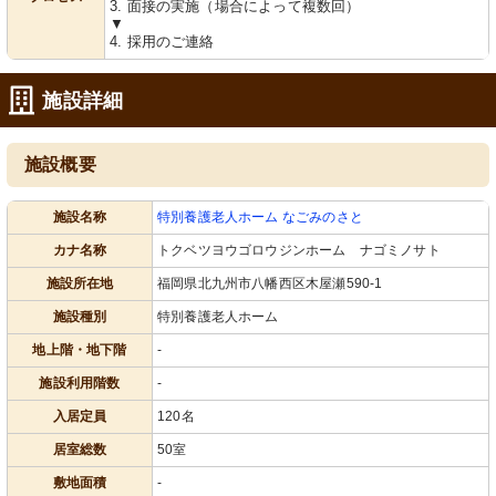
3. 面接の実施（場合によって複数回）
▼
4. 採用のご連絡
施設詳細
施設概要
施設名称
特別養護老人ホーム なごみのさと
カナ名称
トクベツヨウゴロウジンホーム ナゴミノサト
施設所在地
福岡県北九州市八幡西区木屋瀬590-1
施設種別
特別養護老人ホーム
地上階・地下階
-
施設利用階数
-
入居定員
120名
居室総数
50室
敷地面積
-