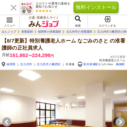
スカウトや選考の連絡を
無料インストール
通知でお知らせ
介護･医療求人サイト
メニュー
検索
ログインする
みんジョブ
准看護師
福岡県の准看護師
北九州市の准看護師
北九州市八幡西区の准
【8/7更新】特別養護老人ホーム なごみのさと
の准看
護師の正社員求人
月給
161,862
224,296
〜
円
8月7日更新
特別養護老人ホーム
福岡県
北九州市
北九州市八幡西区
木屋瀬
新木屋瀬駅
から0.4km
楠橋駅