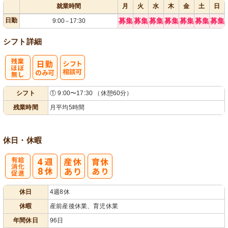
就業時間
月
火
水
木
金
土
日
日勤
募集
募集
募集
募集
募集
募集
募集
9:00
17:30
～
シフト詳細
残
シ
シフト
① 9:00〜17:30 （休憩60分）
業ほぼなし
フト相談可
残業時間
月平均5時間
休日・休暇
有
休日
4週8休
給消化促進
休暇
産前産後休業、育児休業
年間休日
96日