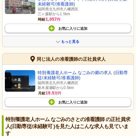
未経験可/准看護師)
福岡県北九州市八幡西区
三ヶ森駅から1.5km
1,057
時給
円
お気に入り
に
追加
もっと見る
同じ法人の准看護師の正社員求人
特別養護老人ホーム なごみの郷の求人 (日勤専
従/未経験可/准看護師)
福岡県北九州市八幡西区
新木屋瀬駅から0.5km
19.5
月給
万円
お気に入り
に
追加
特別養護老人ホーム なごみのさとの准看護師 の正社員求
人(日勤専従/未経験可 )を見た人はこんな求人も見ていま
す