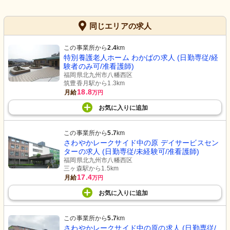
同じエリアの求人
この事業所から
2.4
km
特別養護老人ホーム わかばの求人 (日勤専従/経
験者のみ可/准看護師)
福岡県北九州市八幡西区
筑豊香月駅から1.3km
18.8
月給
万円
お気に入り
に
追加
この事業所から
5.7
km
さわやかレークサイド中の原 デイサービスセン
ターの求人 (日勤専従/未経験可/准看護師)
福岡県北九州市八幡西区
三ヶ森駅から1.5km
17.4
月給
万円
お気に入り
に
追加
この事業所から
5.7
km
さわやかレークサイド中の原の求人 (日勤専従/