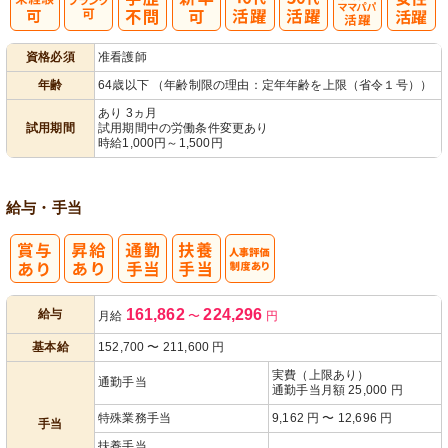
子育てママパ
資格必須
准看護師
パ活躍
年齢
64歳以下 （年齢制限の理由：定年年齢を上限（省令１号））
あり 3ヵ月
試用期間
試用期間中の労働条件変更あり
時給1,000円～1,500円
給与・手当
人事評価制度
161,862
224,296
給与
月給
〜
円
あり
基本給
152,700
〜
211,600
円
実費（上限あり）
通勤手当
通勤手当月額 25,000 円
特殊業務手当
9,162 円 〜 12,696 円
手当
扶養手当