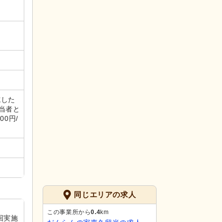
施した
担当者と
0円/
同じエリアの求人
この事業所から
0.4
km
6回実施