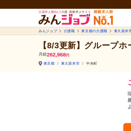
介護求人数No.1
介護･医療求人サイト
みんジョブ
介護職
東京都の介護職
東久留米
【8/3更新】グループホ
月給
262,968
円
東京都
東久留米市
中央町