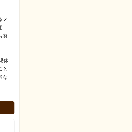
るメ
用
も努
児休
こと
当な