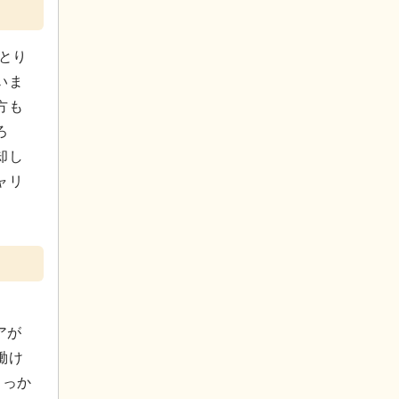
とり
いま
方も
ろ
却し
ャリ
アが
働け
しっか