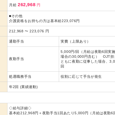
262,968
月給
円
■その他
介護資格をお持ちの方は基本給223,076円
212,968
〜
223,076
円
通勤手当
実費（上限あり）
5,000円/回（月給は夜勤6回実
場合の30,000円含む） OJT
夜勤手当
ともに夜勤に従事した場合、3,00
回
処遇職務手当
役割に応じて手当が発生
年2回 (業績連動)
◇給与詳細◇
基本給212,968円＋夜勤手当1回あたり5,000円（月給は夜勤