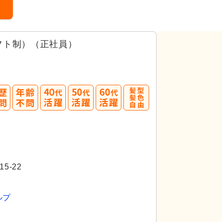
フト制）（正社員）
40
50
60
代活躍
代活躍
代活躍
5-22
ルプ