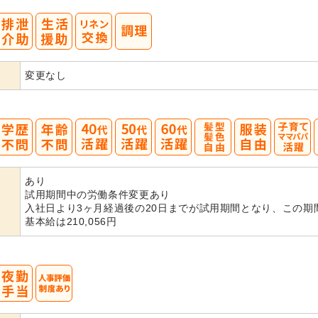
変更なし
40
50
60
あり
代活躍
代活躍
代活躍
試用期間中の労働条件変更あり
入社日より3ヶ月経過後の20日までが試用期間となり、この期
基本給は210,056円