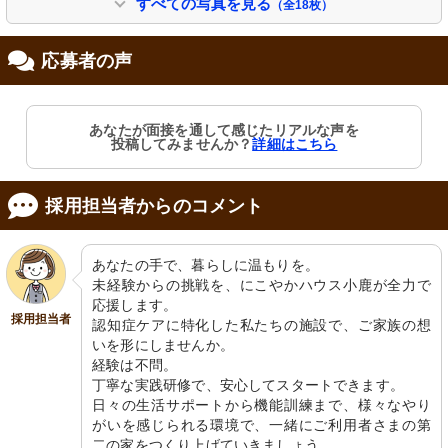
すべての写真を見る
（全18枚）
応募者の声
リビング
外観
あなたが面接を通して感じたリアルな声を
温かみのある色合いで統一された部屋
清潔感のある入口と情報が掲示されて
投稿してみませんか？
詳細はこちら
には、ゆったりとしたソファが配置さ
おり、訪れる方を歓迎しています。
れています。
採用担当者からのコメント
あなたの手で、暮らしに温もりを。

未経験からの挑戦を、にこやかハウス小鹿が全力で
応援します。

採用担当者
認知症ケアに特化した私たちの施設で、ご家族の想
いを形にしませんか。

リビング
リビング
経験は不問。

ゆったりとした空間で利用者の交流が
明るく広々とした共有スペースで、利
見られます。暖かみのあるデザインが
用者が和やかに談笑しています。
丁寧な実践研修で、安心してスタートできます。

心地よいです。
日々の生活サポートから機能訓練まで、様々なやり
がいを感じられる環境で、一緒にご利用者さまの第
二の家をつくり上げていきましょう。
