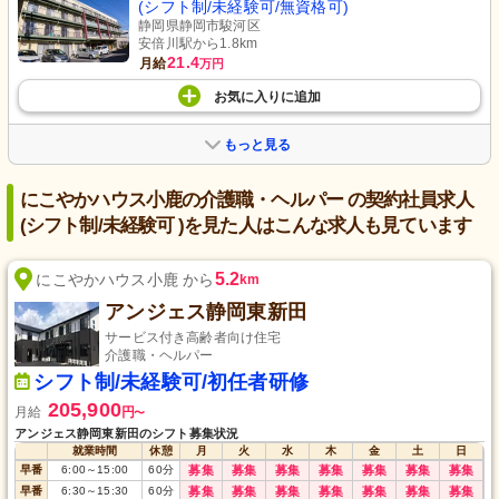
(シフト制/未経験可/無資格可)
静岡県静岡市駿河区
安倍川駅から1.8km
21.4
月給
万円
お気に入り
に
追加
もっと見る
にこやかハウス小鹿の介護職・ヘルパー の契約社員求人
(シフト制/未経験可 )を見た人はこんな求人も見ています
5.2
にこやかハウス小鹿 から
km
アンジェス静岡東新田
サービス付き高齢者向け住宅
介護職・ヘルパー
シフト制/未経験可/初任者研修
205,900
月給
円
〜
アンジェス静岡東新田のシフト募集状況
就業時間
休憩
月
火
水
木
金
土
日
早番
6:00
～
15:00
60
分
募集
募集
募集
募集
募集
募集
募集
早番
6:30
～
15:30
60
分
募集
募集
募集
募集
募集
募集
募集