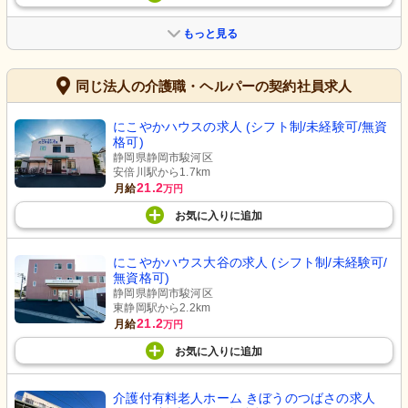
もっと見る
同じ法人の介護職・ヘルパーの契約社員求人
にこやかハウスの求人 (シフト制/未経験可/無資
格可)
静岡県静岡市駿河区
安倍川駅から1.7km
21.2
月給
万円
お気に入り
に
追加
にこやかハウス大谷の求人 (シフト制/未経験可/
無資格可)
静岡県静岡市駿河区
東静岡駅から2.2km
21.2
月給
万円
お気に入り
に
追加
介護付有料老人ホーム きぼうのつばさの求人