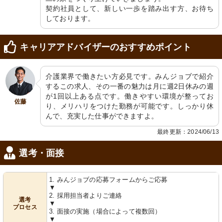
契約社員として、新しい一歩を踏み出す方、お待ち
しております。
キャリアアドバイザーのおすすめポイント
飾り
脱衣所
介護業界で働きたい方必見です。みんジョブで紹介
カラフルな手作りアートが明るい気持
清潔感のあふれる収納スペースと落ち
ちを育みます。クリエイティブな空間
着いた色合いの椅子が配置されていま
するこの求人、その一番の魅力は月に週2日休みの週
が広がっています。
す。
が1回以上ある点です。働きやすい環境が整ってお
佐藤
り、メリハリをつけた勤務が可能です。しっかり休
んで、充実した仕事ができますよ。
最終更新：2024/06/13
選考・面接
1. みんジョブの応募フォームからご応募
植物
階段
▼
柔らかな光に包まれた窓辺で、色鮮や
手すりが整っており、足元明るく安全
2. 採用担当者よりご連絡
かなサイクラメンが咲いています。
に配慮された通路です。
選考
▼
プロセス
3. 面接の実施（場合によって複数回）
▼