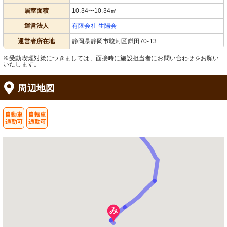
居室面積
10.34〜10.34㎡
運営法人
有限会社 生陽会
運営者所在地
静岡県静岡市駿河区鎌田70-13
※受動喫煙対策につきましては、面接時に施設担当者にお問い合わせをお願い
いたします。
食堂
浴室
周辺地図
ゆったりとした食事スペースがあり、
天井が高く、ゆとりある空間で快適な
共有の楽しいひとときを提供していま
バスタイムをサポートします。
す。
トイレ
エントランス
手すり付きで安全を考慮した使いやす
柵と階段が整備された入口が迎える明
いトイレです。明るく清潔な空間が保
るい施設です。
たれています。