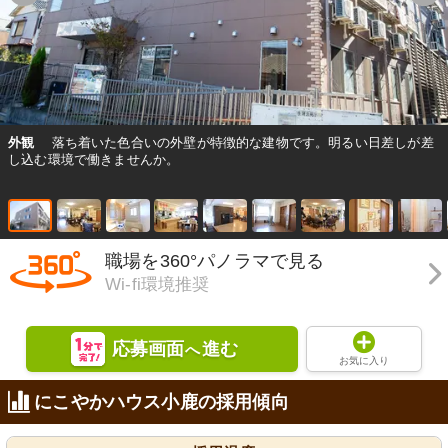
外観
落ち着いた色合いの外壁が特徴的な建物です。明るい日差しが差
し込む環境で働きませんか。
職場を360°パノラマで見る
Wi-fi環境推奨
応募画面
進む
へ
お気に入り
にこやかハウス小鹿の採用傾向