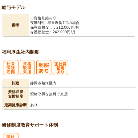
給与モデル
◇資格別給与◇
夜勤5回、早番遅番7回の場合
備考
保有資格なし：212,000円/月
介護福祉士：242,000円/月
福利厚生
社内制度
社
資格取得支援
正社員登用あ
転勤
静岡市駿河区内
会保険完備
あり
り
資格取得
資格取得を無料で支援
支援制度
定期健康診断
あり
研修制度
教育
サポート体制