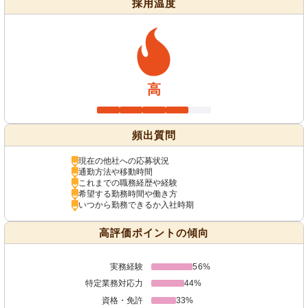
採用温度
高
頻出質問
現在の他社への応募状況
通勤方法や移動時間
これまでの職務経歴や経験
希望する勤務時間や働き方
いつから勤務できるか入社時期
高評価ポイントの傾向
実務経験
56%
特定業務対応力
44%
資格・免許
33%