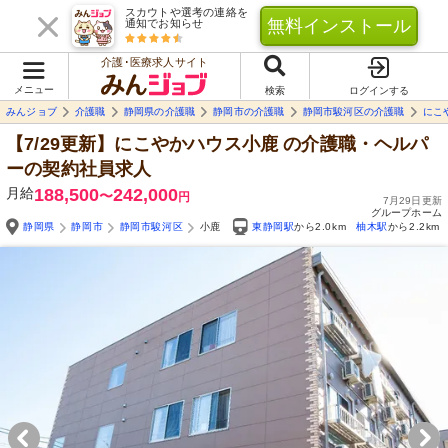
スカウトや選考の連絡を
無料インストール
通知でお知らせ
介護･医療求人サイト
メニュー
検索
ログインする
みんジョブ
介護職
静岡県の介護職
静岡市の介護職
静岡市駿河区の介護職
にこ
【7/29更新】にこやかハウス小鹿
の介護職・ヘルパ
ーの契約社員求人
月給
188,500
242,000
〜
円
7月29日更新
グループホーム
静岡県
静岡市
静岡市駿河区
小鹿
東静岡駅
から2.0km
柚木駅
から2.2km