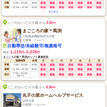
日勤
9:00
～
18:00
60
分
募集
募集
募集
募集
募集
募集
募集
日勤
10:00
～
19:00
60
分
募集
募集
募集
募集
募集
募集
募集
遅番
12:00
～
21:00
60
分
募集
募集
募集
募集
募集
募集
募集
夜勤
17:00
～
翌9:00
120
分
募集
募集
募集
募集
募集
募集
募集
6:00
～
21:00
長日
60
分
募集
募集
募集
募集
募集
募集
募集
3.0
にこやかハウス小鹿 から
km
(8h)
まごころの家＊馬渕
小規模多機能型居宅介護
介護職・ヘルパー
日勤専従/未経験可/無資格可
1,115
1,235
時給
円
円
〜
まごころの家＊馬渕のシフト募集状況
就業時間
休憩
月
火
水
木
金
土
日
早番
7:00
～
16:00
60
分
募集
募集
募集
募集
募集
募集
募集
遅番
11:00
～
20:00
60
分
募集
募集
募集
募集
募集
募集
募集
7:00
～
20:00
長日
-
募集
募集
募集
募集
募集
募集
募集
(4h〜)
6.8
にこやかハウス小鹿 から
km
丸子の里ホームヘルプサービス
訪問介護
介護職・ヘルパー