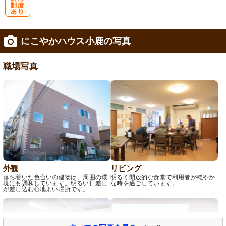
研
にこやかハウス小鹿の写真
修制度あり
職場写真
外観
リビング
落ち着いた色合いの建物は、周囲の環
明るく開放的な食堂で利用者が穏やか
境にも調和しています。明るい日差し
な時を過ごしています。
が差し込む心地よい場所です。