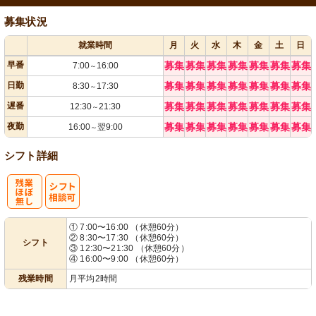
募集状況
就業時間
月
火
水
木
金
土
日
早番
募集
募集
募集
募集
募集
募集
募集
7:00
16:00
～
日勤
募集
募集
募集
募集
募集
募集
募集
8:30
17:30
～
遅番
募集
募集
募集
募集
募集
募集
募集
12:30
21:30
～
夜勤
募集
募集
募集
募集
募集
募集
募集
16:00
翌9:00
～
シフト詳細
残
シ
① 7:00〜16:00 （休憩60分）
② 8:30〜17:30 （休憩60分）
シフト
業ほぼなし
フト相談可
③ 12:30〜21:30 （休憩60分）
④ 16:00〜9:00 （休憩60分）
残業時間
月平均2時間