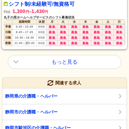
シフト制/未経験可/無資格可
1,300
1,430
時給
円
円
〜
丸子の里ホームヘルプサービスのシフト募集状況
就業時間
休憩
月
火
水
木
金
土
日
早番
6:45
～
15:45
60
分
募集
募集
募集
募集
募集
募集
募集
日勤
8:45
～
17:45
60
分
募集
募集
募集
募集
募集
募集
募集
日勤
10:30
～
19:30
60
分
募集
募集
募集
募集
募集
募集
募集
夜勤
21:45
～
翌6:45
60
分
募集
募集
募集
募集
募集
募集
募集
もっと見る
関連する求人
静岡県の介護職・ヘルパー
静岡市の介護職・ヘルパー
静岡市駿河区の介護職・ヘルパー