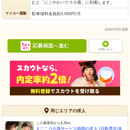
むと「にこやかハウス小鹿」に到着します。
マイカー通勤
駐車場料金負担3,000円/月
2026/07/29 更新
応募画面
進む
へ
お気に入り
同じエリアの求人
この事業所から
1.7
km
まごころ介護サービス静岡の求人 (日勤専従/未