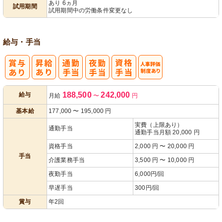
あり 6ヵ月
試用期間
試用期間中の労働条件変更なし
給与・手当
人事評価制度
188,500
242,000
給与
月給
〜
円
あり
基本給
177,000
〜
195,000
円
実費（上限あり）
通勤手当
通勤手当月額 20,000 円
資格手当
2,000 円 〜 20,000 円
手当
介護業務手当
3,500 円 〜 10,000 円
夜勤手当
6,000円/回
早遅手当
300円/回
賞与
年2回