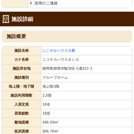
4. 採用のご連絡
施設詳細
施設概要
エレベーター
エントランス
明るくて清潔感のある廊下で、安心し
広々としたエントランスには情報掲示
施設名称
にこやかハウス小鹿
て働ける環境です。
があり、待合スペースが設けられてい
ます。
カナ名称
ニコヤカハウスオシカ
施設所在地
静岡県静岡市駿河区小鹿321-1
施設種別
グループホーム
地上階・地下階
地上階3階
施設利用階数
2,3階
入居定員
18名
居室総数
18室
外観
リビング
明るく清潔感漂う外観で、安心感を与
明るく広々としたスペースで、快適に
敷地面積
496.43m²
える環境です。落ち着いた色合いが特
過ごせる環境が整っています。
徴的です。
延床面積
906.76m²