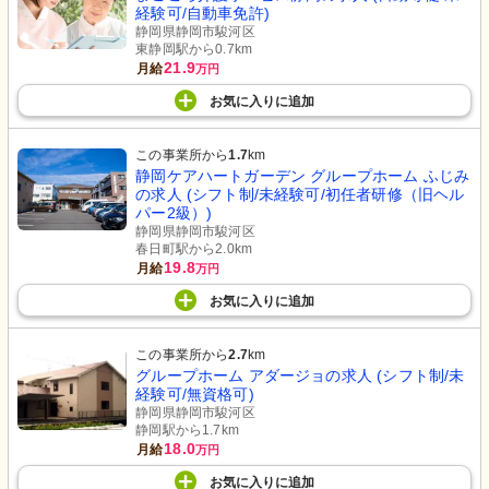
経験可/自動車免許)
静岡県静岡市駿河区
東静岡駅から0.7km
21.9
月給
万円
お気に入り
に
追加
この事業所から
1.7
km
静岡ケアハートガーデン グループホーム ふじみ
の求人 (シフト制/未経験可/初任者研修（旧ヘル
パー2級）)
静岡県静岡市駿河区
春日町駅から2.0km
19.8
月給
万円
お気に入り
に
追加
この事業所から
2.7
km
グループホーム アダージョの求人 (シフト制/未
経験可/無資格可)
静岡県静岡市駿河区
静岡駅から1.7km
18.0
月給
万円
お気に入り
に
追加