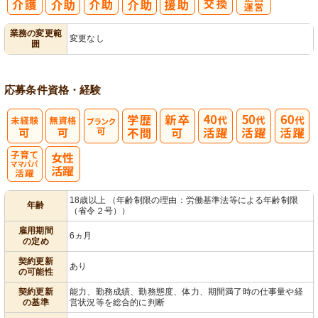
レク企画・運
業務の変更範
変更なし
囲
営
応募条件
資格・経験
子育てママパ
18歳以上 （年齢制限の理由：労働基準法等による年齢制限
年齢
（省令２号））
パ活躍
雇用期間
6ヵ月
の定め
契約更新
あり
の可能性
契約更新
能力、勤務成績、勤務態度、体力、期間満了時の仕事量や経
の基準
営状況等を総合的に判断