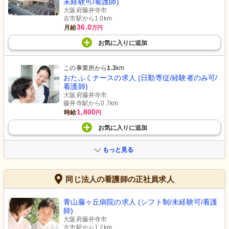
未経験可/看護師)
大阪府藤井寺市
古市駅から1.0km
36.0
月給
万円
お気に入り
に
追加
この事業所から
1.3
km
おたふくナースの求人 (日勤専従/経験者のみ可/
看護師)
大阪府藤井寺市
藤井寺駅から0.7km
1,800
時給
円
お気に入り
に
追加
もっと見る
同じ法人の看護師の正社員求人
青山藤ヶ丘病院の求人 (シフト制/未経験可/看護
師)
大阪府藤井寺市
古市駅から1.2km