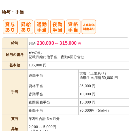
給与・手当
人事評価制度
230,000
315,000
給与
月給
〜
円
あり
■その他
給与の備考
記載月給に他手当、夜勤4回分含む
基本給
185,000
円
実費（上限あり）
通勤手当
通勤手当月額 50,000 円
資格手当
35,000 円
手当
皆勤手当
10,000 円
夜間業務手当
15,000 円
夜勤手当
70,000円（5回分）
賞与
年2回 合計 3ヵ月分
2,000 ～ 5,000円
昇給