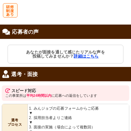
研
応募者の声
修制度あり
あなたが面接を通して感じたリアルな声を
投稿してみませんか？
詳細はこちら
選考・面接
スピード対応
この事業所は
平均24時間以内
に応募への返信をしています
1. みんジョブの応募フォームからご応募
▼
2. 採用担当者よりご連絡
選考
▼
プロセス
3. 面接の実施（場合によって複数回）