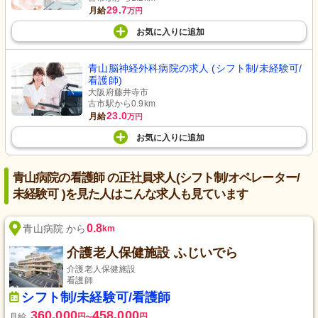
29.7
月給
万円
お気に入り
に
追加
青山脳神経外科病院の求人 (シフト制/未経験可/
看護師)
大阪府藤井寺市
古市駅から0.9km
23.0
月給
万円
お気に入り
に
追加
青山病院の看護師 の正社員求人(シフト制/オペレーター/
未経験可 )を見た人はこんな求人も見ています
0.8
青山病院 から
km
介護老人保健施設 ふじいでら
介護老人保健施設
看護師
シフト制/未経験可/看護師
360,000
458,000
月給
円
円
〜