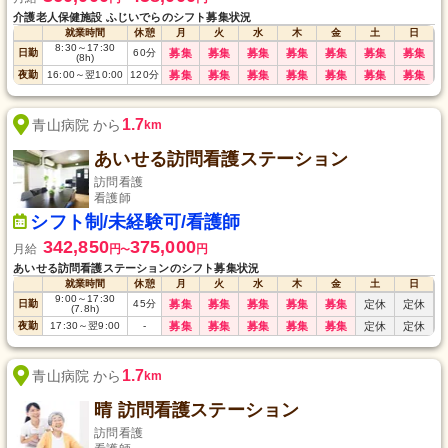
介護老人保健施設 ふじいでらのシフト募集状況
就業時間
休憩
月
火
水
木
金
土
日
8:30
～
17:30
日勤
60
分
募集
募集
募集
募集
募集
募集
募集
(8h)
夜勤
16:00
～
翌10:00
120
分
募集
募集
募集
募集
募集
募集
募集
1.7
青山病院 から
km
あいせる訪問看護ステーション
訪問看護
看護師
シフト制/未経験可/看護師
342,850
375,000
月給
円
円
〜
あいせる訪問看護ステーションのシフト募集状況
就業時間
休憩
月
火
水
木
金
土
日
9:00
～
17:30
日勤
45
分
募集
募集
募集
募集
募集
定休
定休
(7.8h)
夜勤
17:30
～
翌9:00
-
募集
募集
募集
募集
募集
定休
定休
1.7
青山病院 から
km
晴 訪問看護ステーション
訪問看護