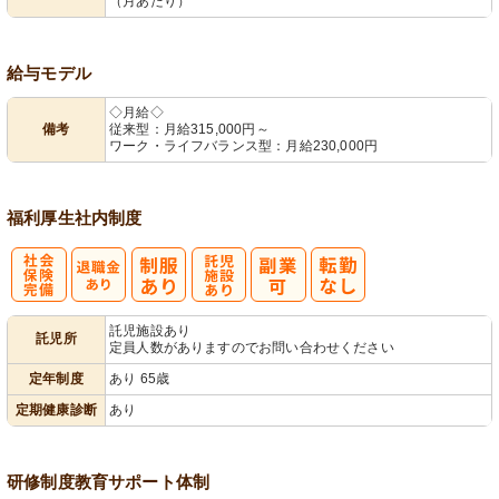
（月あたり）
給与モデル
◇月給◇
備考
従来型：月給315,000円～
ワーク・ライフバランス型：月給230,000円
福利厚生
社内制度
社
託
託児施設あり
託児所
定員人数がありますのでお問い合わせください
会保険完備
児施設あり
定年制度
あり 65歳
定期健康診断
あり
研修制度
教育
サポート体制