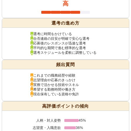
高
選考の進め方
選考に時間をかけている
合否連絡の目安が明確で安心な選考
応募後のレスポンスが迅速な選考
平均的な期間で進む標準的な選考
選考スケジュールを柔軟に調整している
頻出質問
これまでの職務経歴や経験
志望理由や応募のきっかけ
実務で活かせる技術やスキル
希望する勤務時間や働き方
現在保有している資格や免許
高評価ポイントの傾向
人柄・対人姿勢
45%
志望度・入職意欲
36%