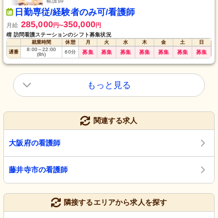
看護師
日勤専従/経験者のみ可/看護師
285,000
350,000
月給
円
円
〜
晴 訪問看護ステーションのシフト募集状況
就業時間
休憩
月
火
水
木
金
土
日
8:00
～
22:00
遅番
60
分
募集
募集
募集
募集
募集
募集
募集
(8h)
もっと見る
関連する求人
大阪府の看護師
藤井寺市の看護師
隣接するエリアから求人を探す