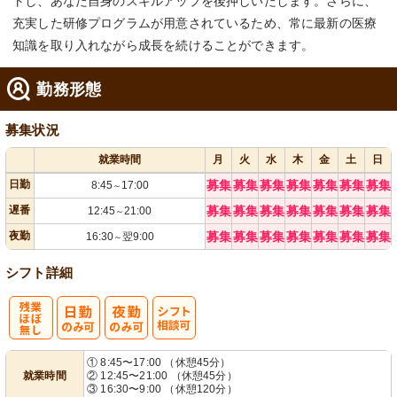
トし、あなた自身のスキルアップを後押しいたします。さらに、
充実した研修プログラムが用意されているため、常に最新の医療
知識を取り入れながら成長を続けることができます。
勤務形態
募集状況
就業時間
月
火
水
木
金
土
日
日勤
募集
募集
募集
募集
募集
募集
募集
8:45
17:00
～
遅番
募集
募集
募集
募集
募集
募集
募集
12:45
21:00
～
夜勤
募集
募集
募集
募集
募集
募集
募集
16:30
翌9:00
～
シフト詳細
残
シ
① 8:45〜17:00 （休憩45分）
就業時間
② 12:45〜21:00 （休憩45分）
業ほぼなし
フト相談可
③ 16:30〜9:00 （休憩120分）