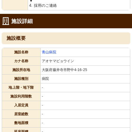
▼
4. 採用のご連絡
施設詳細
施設概要
施設名称
青山病院
カナ名称
アオヤマビョウイン
施設所在地
大阪府藤井寺市野中4-16-25
施設種別
病院
地上階・地下階
-
施設利用階数
-
入居定員
-
居室総数
-
敷地面積
-
延床面積
-