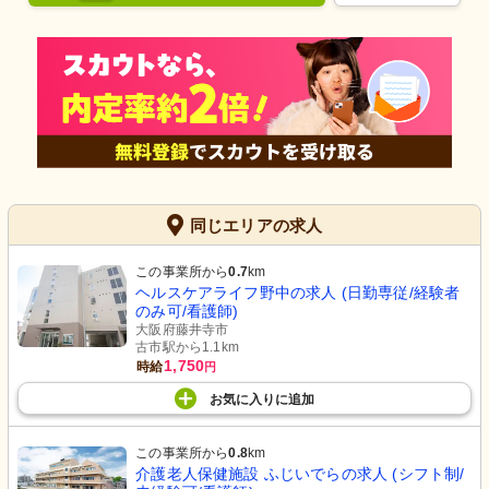
同じエリアの求人
この事業所から
0.7
km
ヘルスケアライフ野中の求人 (日勤専従/経験者
のみ可/看護師)
大阪府藤井寺市
古市駅から1.1km
1,750
時給
円
お気に入り
に
追加
この事業所から
0.8
km
介護老人保健施設 ふじいでらの求人 (シフト制/