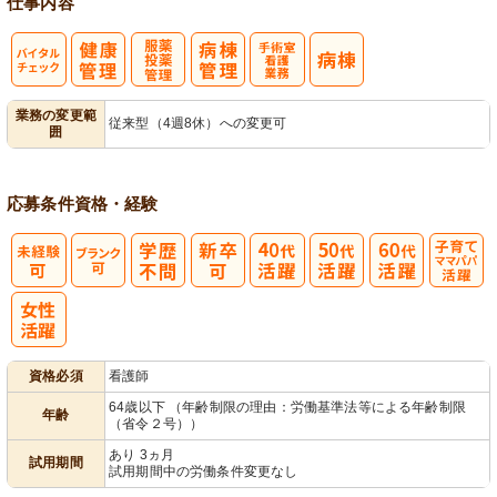
仕事内容
バイタルチェ
服薬・投薬管
手術室看護業
業務の変更範
従来型（4週8休）への変更可
囲
ック
理
務
応募条件
資格・経験
子育てママパ
パ活躍
資格必須
看護師
64歳以下 （年齢制限の理由：労働基準法等による年齢制限
年齢
（省令２号））
あり 3ヵ月
試用期間
試用期間中の労働条件変更なし