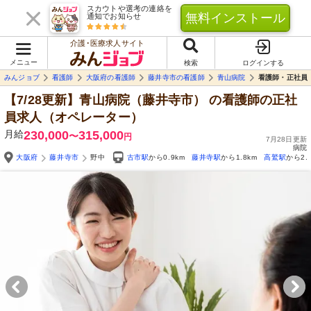
スカウトや選考の連絡を
無料インストール
通知でお知らせ
介護･医療求人サイト
メニュー
検索
ログインする
みんジョブ
看護師
大阪府の看護師
藤井寺市の看護師
青山病院
看護師・正社員
【7/28更新】青山病院（藤井寺市）
の看護師の正社
員求人（オペレーター）
月給
230,000
315,000
〜
円
7月28日更新
病院
大阪府
藤井寺市
野中
古市駅
から0.9km
藤井寺駅
から1.8km
高鷲駅
から2.